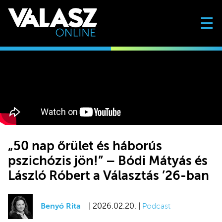
☰
„50 nap őrület és háborús
pszichózis jön!” – Bódi Mátyás és
László Róbert a Választás ’26-ban
Benyó Rita
| 2026.02.20. |
Podcast