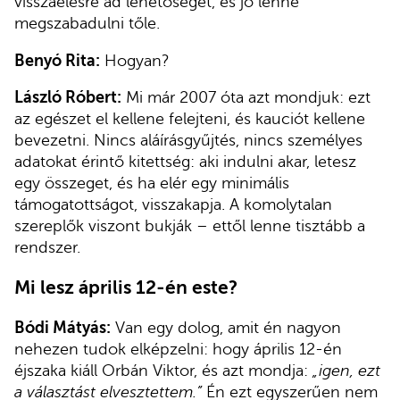
visszaélésre ad lehetőséget, és jó lenne
megszabadulni tőle.
Benyó Rita:
Hogyan?
László Róbert:
Mi már 2007 óta azt mondjuk: ezt
az egészet el kellene felejteni, és kauciót kellene
bevezetni. Nincs aláírásgyűjtés, nincs személyes
adatokat érintő kitettség: aki indulni akar, letesz
egy összeget, és ha elér egy minimális
támogatottságot, visszakapja. A komolytalan
szereplők viszont bukják – ettől lenne tisztább a
rendszer.
Mi lesz április 12-én este?
Bódi Mátyás:
Van egy dolog, amit én nagyon
nehezen tudok elképzelni: hogy április 12-én
éjszaka kiáll Orbán Viktor, és azt mondja:
„igen, ezt
a választást elvesztettem.”
Én ezt egyszerűen nem