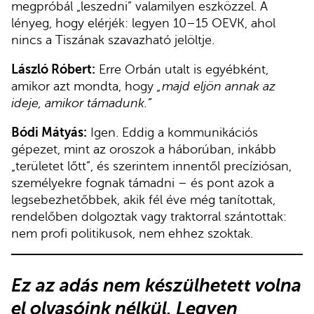
megpróbál „leszedni” valamilyen eszközzel. A
lényeg, hogy elérjék: legyen 10–15 OEVK, ahol
nincs a Tiszának szavazható jelöltje.
László Róbert:
Erre Orbán utalt is egyébként,
amikor azt mondta, hogy
„majd eljön annak az
ideje, amikor támadunk.”
Bódi Mátyás:
Igen. Eddig a kommunikációs
gépezet, mint az oroszok a háborúban, inkább
„területet lőtt”, és szerintem innentől precíziósan,
személyekre fognak támadni – és pont azok a
legsebezhetőbbek, akik fél éve még tanítottak,
rendelőben dolgoztak vagy traktorral szántottak:
nem profi politikusok, nem ehhez szoktak.
Ez az adás nem készülhetett volna
el olvasóink nélkül. Legyen