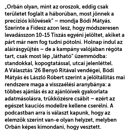
„Orbán olyan, mint az oroszok, eddig csak
területet foglalt a háborúban, most jönnek a
precíziós kilövések” – mondja Bódi Mátyás.
Szerinte a Fidesz azon lesz, hogy módszeresen
levadásszon 10-15 Tiszás egyéni jelöltet, akiket a
párt már nem fog tudni pótolni. Holnap indul az
aláírásgyűjtés – de a kampány valójában régóta
tart, csak most lép „látható” üzemmódba:
standokkal, kopogtatással, utcai jelenléttel.
A Választás ’26 Benyó Ritával vendégei, Bódi
Mátyás és László Róbert szerint a jelöltállítás mai
rendszere maga a visszaélési aranybánya: a
többes ajánlás és az ajánlóívek gyakorlata
adatmásolásra, trükközésre csábít – ezért az
egészet kauciós modellre kellene cserélni. A
podcastban arra is választ kapunk, hogy az
elemzők szerint van-e olyan helyzet, melyben
Orbán képes kimondani, hogy vesztett.