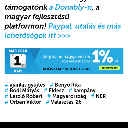
támogatónk
a Donably-n
, a
magyar fejlesztésű
platformon!
Paypal, utalás és más
lehetőségek itt >>>
#
ajánlás gyűjtés
#
Benyó Rita
#
Bódi Mátyás
#
Fidesz
#
kampány
#
László Róbert
#
Magyarország
#
NER
#
Orbán Viktor
#
Választás '26