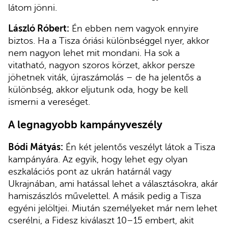
látom jönni.
László Róbert:
Én ebben nem vagyok ennyire
biztos. Ha a Tisza óriási különbséggel nyer, akkor
nem nagyon lehet mit mondani. Ha sok a
vitatható, nagyon szoros körzet, akkor persze
jöhetnek viták, újraszámolás – de ha jelentős a
különbség, akkor eljutunk oda, hogy be kell
ismerni a vereséget.
A legnagyobb kampányveszély
Bódi Mátyás:
Én két jelentős veszélyt látok a Tisza
kampányára. Az egyik, hogy lehet egy olyan
eszkalációs pont az ukrán határnál vagy
Ukrajnában, ami hatással lehet a választásokra, akár
hamiszászlós művelettel. A másik pedig a Tisza
egyéni jelöltjei. Miután személyeket már nem lehet
cserélni, a Fidesz kiválaszt 10–15 embert, akit