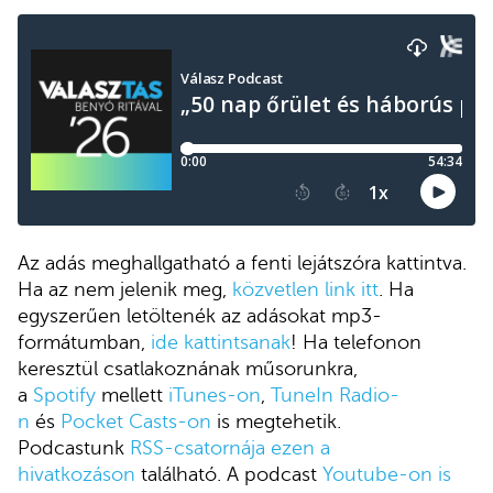
Az adás meghallgatható a fenti lejátszóra kattintva.
Ha az nem jelenik meg,
közvetlen link itt
. Ha
egyszerűen letöltenék az adásokat mp3-
formátumban,
ide kattintsanak
! Ha telefonon
keresztül csatlakoznának műsorunkra,
a
Spotify
mellett
iTunes-on
,
TuneIn Radio-
n
és
Pocket Casts-on
is megtehetik.
Podcastunk
RSS-csatornája ezen a
hivatkozáson
található. A podcast
Youtube-on is