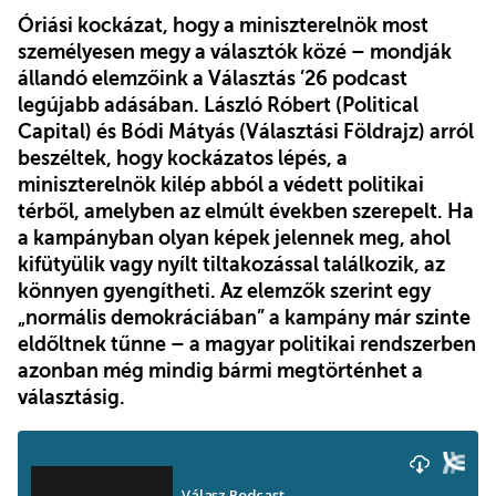
Óriási kockázat, hogy a miniszterelnök most
személyesen megy a választók közé – mondják
állandó elemzőink a Választás ’26 podcast
legújabb adásában. László Róbert (Political
Capital) és Bódi Mátyás (Választási Földrajz) arról
beszéltek, hogy kockázatos lépés, a
miniszterelnök kilép abból a védett politikai
térből, amelyben az elmúlt években szerepelt. Ha
a kampányban olyan képek jelennek meg, ahol
kifütyülik vagy nyílt tiltakozással találkozik, az
könnyen gyengítheti. Az elemzők szerint egy
„normális demokráciában” a kampány már szinte
eldőltnek tűnne – a magyar politikai rendszerben
azonban még mindig bármi megtörténhet a
választásig.