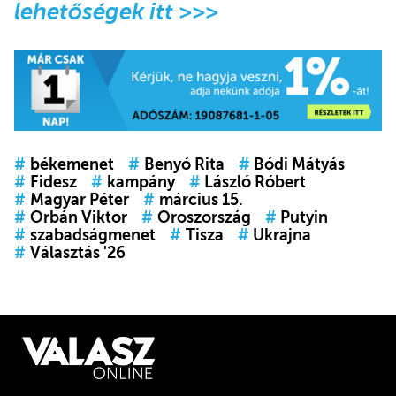
lehetőségek itt >>>
#
békemenet
#
Benyó Rita
#
Bódi Mátyás
#
Fidesz
#
kampány
#
László Róbert
#
Magyar Péter
#
március 15.
#
Orbán Viktor
#
Oroszország
#
Putyin
#
szabadságmenet
#
Tisza
#
Ukrajna
#
Választás '26