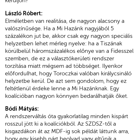
kerüljön?
László Róbert:
Elméletben van realitása, de nagyon alacsony a
valószínűsége. Ha a Mi Hazánk nagyjából 5
százalékon jut be, akkor csak egy nagyon speciális
helyzetben lehet mérleg nyelve: ha a Tiszának
körülbelül háromszázalékos előnye van a Fidesszel
szemben, de ez a választókerületi rendszer
torzítása miatt mégsem ad többséget. Ilyenkor
előfordulhat, hogy Toroczkai valóban királycsináló
helyzetbe kerül. De azt sem gondolom, hogy ez
feltétlenül érdeke lenne a Mi Hazánknak. Egy
koalícióban nagyon könnyen bedarálhatják őket.
Bódi Mátyás:
A rendszerváltás óta gyakorlatilag minden kispárt
rosszul jött ki a koalíciókból. Az SZDSZ-től a
kisgazdákon át az MDF-ig sok példát láttunk arra,
hogy egy kisebb párt beolvad vagy eltűnik a