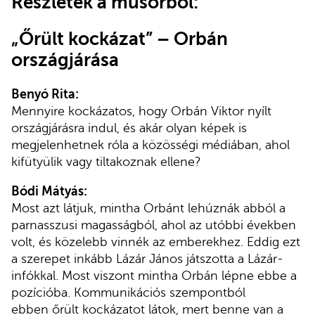
Részletek a műsorból:
„Őrült kockázat” – Orbán
országjárása
Benyó Rita:
Mennyire kockázatos, hogy Orbán Viktor nyílt
országjárásra indul, és akár olyan képek is
megjelenhetnek róla a közösségi médiában, ahol
kifütyülik vagy tiltakoznak ellene?
Bódi Mátyás:
Most azt látjuk, mintha Orbánt lehúznák abból a
parnasszusi magasságból, ahol az utóbbi években
volt, és közelebb vinnék az emberekhez. Eddig ezt
a szerepet inkább Lázár János játszotta a Lázár-
infókkal. Most viszont mintha Orbán lépne ebbe a
pozícióba. Kommunikációs szempontból
ebben őrült kockázatot látok, mert benne van a