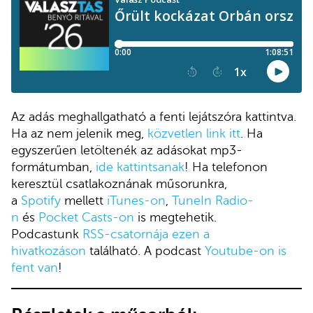
Az adás meghallgatható a fenti lejátszóra kattintva.
Ha az nem jelenik meg,
közvetlen link itt
. Ha
egyszerűen letöltenék az adásokat mp3-
formátumban,
ide kattintsanak
! Ha telefonon
keresztül csatlakoznának műsorunkra,
a
Spotify
mellett
iTunes-on
,
TuneIn Radio-
n
és
Pocket Casts-on
is megtehetik.
Podcastunk
RSS-csatornája ezen a
hivatkozáson
található. A podcast
Youtube-on is
fent van
!