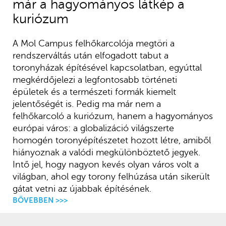
már a hagyományos látkép a
kuriózum
A Mol Campus felhőkarcolója megtöri a
rendszerváltás után elfogadott tabut a
toronyházak építésével kapcsolatban, egyúttal
megkérdőjelezi a legfontosabb történeti
épületek és a természeti formák kiemelt
jelentőségét is. Pedig ma már nem a
felhőkarcoló a kuriózum, hanem a hagyományos
európai város: a globalizáció világszerte
homogén toronyépítészetet hozott létre, amiből
hiányoznak a valódi megkülönböztető jegyek.
Intő jel, hogy nagyon kevés olyan város volt a
világban, ahol egy torony felhúzása után sikerült
gátat vetni az újabbak építésének.
BŐVEBBEN >>>