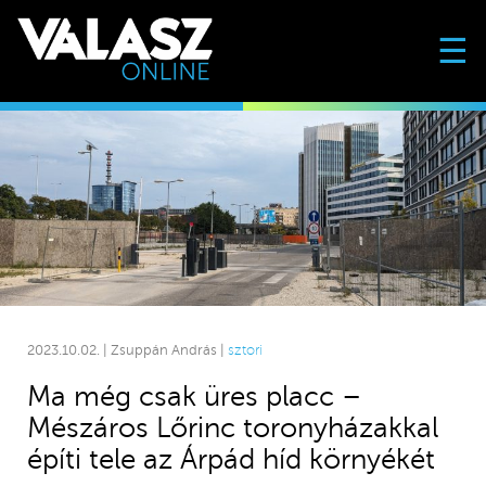
☰
2023.10.02. | Zsuppán András |
sztori
Ma még csak üres placc –
Mészáros Lőrinc toronyházakkal
építi tele az Árpád híd környékét