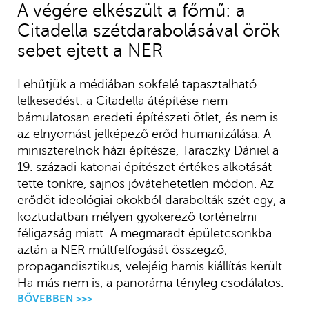
A végére elkészült a főmű: a
Citadella szétdarabolásával örök
sebet ejtett a NER
Lehűtjük a médiában sokfelé tapasztalható
lelkesedést: a Citadella átépítése nem
bámulatosan eredeti építészeti ötlet, és nem is
az elnyomást jelképező erőd humanizálása. A
miniszterelnök házi építésze, Taraczky Dániel a
19. századi katonai építészet értékes alkotását
tette tönkre, sajnos jóvátehetetlen módon. Az
erődöt ideológiai okokból darabolták szét egy, a
köztudatban mélyen gyökerező történelmi
féligazság miatt. A megmaradt épületcsonkba
aztán a NER múltfelfogását összegző,
propagandisztikus, velejéig hamis kiállítás került.
Ha más nem is, a panoráma tényleg csodálatos.
BŐVEBBEN >>>