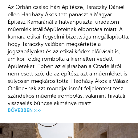
Az Orbán család házi építésze, Taraczky Dániel
ellen Hadházy Ákos tett panaszt a Magyar
Építész Kamaránál a hatvanpusztai uradalom
műemlék istállóépületeinek elbontása miatt. A
kamara etikai-fegyelmi bizottsága megállapította,
hogy Taraczky valóban megsértette a
jogszabályokat és az etikai kódex előírásait is,
amikor földig rombolta a kiemelten védett
épületeket. Ebben az eljárásban a Citadelláról
nem esett szó, de az építész azt a műemléket is
súlyosan megkárosította. Hadházy Ákos a Válasz
Online-nak azt mondja: ismét feljelentést tesz
szándékos műemlékrombolás, valamint hivatali
visszaélés bűncselekménye miatt.
BŐVEBBEN >>>