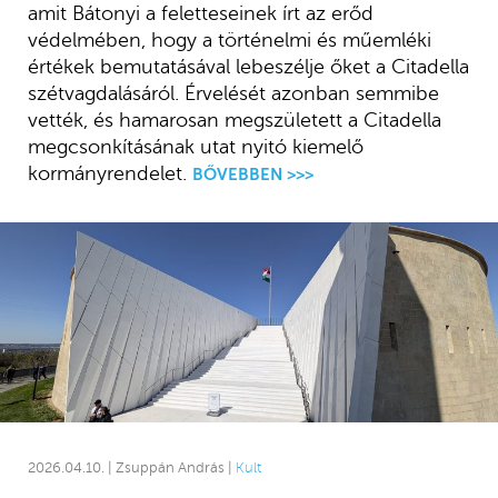
amit Bátonyi a feletteseinek írt az erőd
védelmében, hogy a történelmi és műemléki
értékek bemutatásával lebeszélje őket a Citadella
szétvagdalásáról. Érvelését azonban semmibe
vették, és hamarosan megszületett a Citadella
megcsonkításának utat nyitó kiemelő
kormányrendelet.
BŐVEBBEN >>>
2026.04.10. | Zsuppán András |
Kult