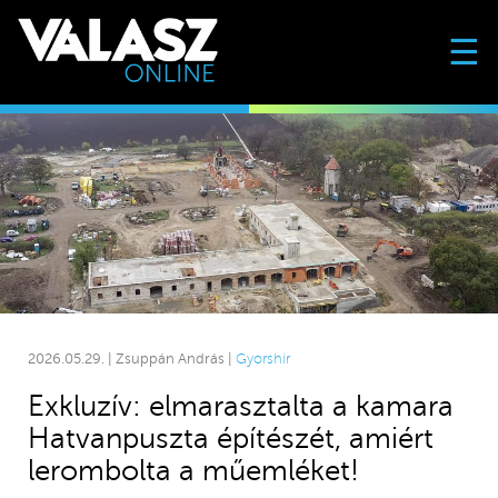
☰
2026.05.29. | Zsuppán András |
Gyorshír
Exkluzív: elmarasztalta a kamara
Hatvanpuszta építészét, amiért
lerombolta a műemléket!