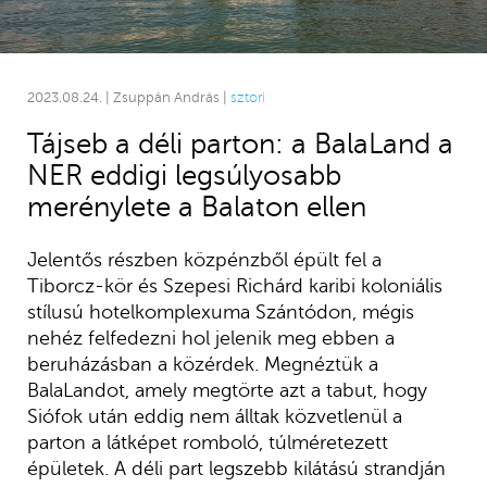
2023.08.24. | Zsuppán András |
sztori
Tájseb a déli parton: a BalaLand a
NER eddigi legsúlyosabb
merénylete a Balaton ellen
Jelentős részben közpénzből épült fel a
Tiborcz-kör és Szepesi Richárd karibi koloniális
stílusú hotelkomplexuma Szántódon, mégis
nehéz felfedezni hol jelenik meg ebben a
beruházásban a közérdek. Megnéztük a
BalaLandot, amely megtörte azt a tabut, hogy
Siófok után eddig nem álltak közvetlenül a
parton a látképet romboló, túlméretezett
épületek. A déli part legszebb kilátású strandján