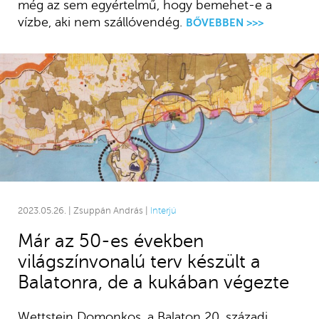
még az sem egyértelmű, hogy bemehet-e a
vízbe, aki nem szállóvendég.
BŐVEBBEN >>>
2023.05.26. | Zsuppán András |
Interjú
Már az 50-es években
világszínvonalú terv készült a
Balatonra, de a kukában végezte
Wettstein Domonkos, a Balaton 20. századi