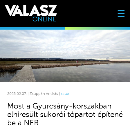
☰
2025.02.07. | Zsuppán András |
sztori
Most a Gyurcsány-korszakban
elhíresült sukorói tópartot építené
be a NER