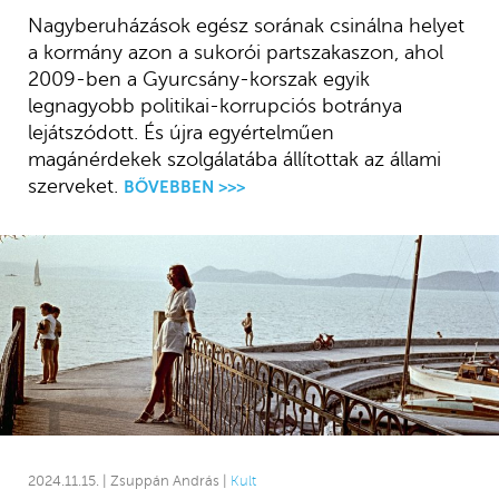
Nagyberuházások egész sorának csinálna helyet
a kormány azon a sukorói partszakaszon, ahol
2009-ben a Gyurcsány-korszak egyik
legnagyobb politikai-korrupciós botránya
lejátszódott. És újra egyértelműen
magánérdekek szolgálatába állítottak az állami
szerveket.
BŐVEBBEN >>>
2024.11.15. | Zsuppán András |
Kult