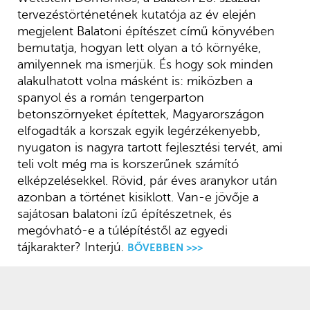
tervezéstörténetének kutatója az év elején
megjelent Balatoni építészet című könyvében
bemutatja, hogyan lett olyan a tó környéke,
amilyennek ma ismerjük. És hogy sok minden
alakulhatott volna másként is: miközben a
spanyol és a román tengerparton
betonszörnyeket építettek, Magyarországon
elfogadták a korszak egyik legérzékenyebb,
nyugaton is nagyra tartott fejlesztési tervét, ami
teli volt még ma is korszerűnek számító
elképzelésekkel. Rövid, pár éves aranykor után
azonban a történet kisiklott. Van-e jövője a
sajátosan balatoni ízű építészetnek, és
megóvható-e a túlépítéstől az egyedi
tájkarakter? Interjú.
BŐVEBBEN >>>