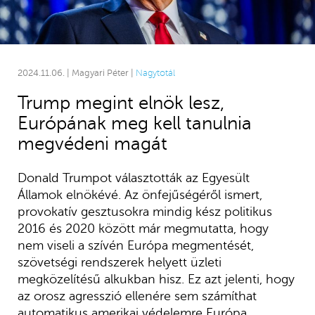
2024.11.06. | Magyari Péter |
Nagytotál
Trump megint elnök lesz,
Európának meg kell tanulnia
megvédeni magát
Donald Trumpot választották az Egyesült
Államok elnökévé. Az önfejűségéről ismert,
provokatív gesztusokra mindig kész politikus
2016 és 2020 között már megmutatta, hogy
nem viseli a szívén Európa megmentését,
szövetségi rendszerek helyett üzleti
megközelítésű alkukban hisz. Ez azt jelenti, hogy
az orosz agresszió ellenére sem számíthat
automatikus amerikai védelemre Európa.