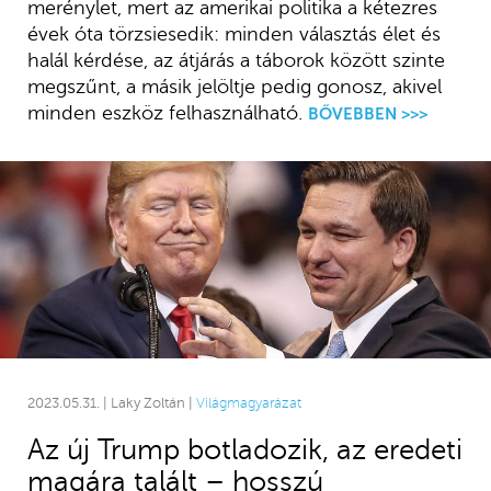
merénylet, mert az amerikai politika a kétezres
évek óta törzsiesedik: minden választás élet és
halál kérdése, az átjárás a táborok között szinte
megszűnt, a másik jelöltje pedig gonosz, akivel
minden eszköz felhasználható.
BŐVEBBEN >>>
2023.05.31. | Laky Zoltán |
Világmagyarázat
Az új Trump botladozik, az eredeti
magára talált – hosszú