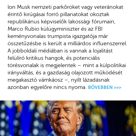
lon Musk nemzeti parkőröket vagy veteránokat
érintő kirúgásai forró pillanatokat okoztak
republikánus képviselők lakossági fórumain,
Marco Rubio külügyminiszter és az FBI
keményvonalas trumpista igazgatója már
összetűzésbe is került a milliárdos influenszerrel.
A jobboldali médiában is vannak a lojalitást
felülíró kritikus hangok, és potenciális
törésvonalak is megjelentek – mint a külpolitikai
irányváltás, és a gazdaság olajozott működését
megakasztó vámkáosz –, nyílt lázadásnak
azonban egyelőre nincs nyoma.
BŐVEBBEN >>>