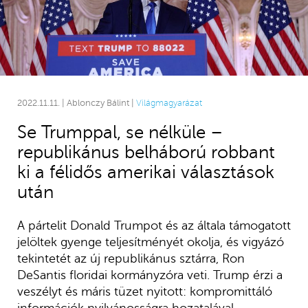
2022.11.11. | Ablonczy Bálint |
Világmagyarázat
Se Trumppal, se nélküle –
republikánus belháború robbant
ki a félidős amerikai választások
után
A pártelit Donald Trumpot és az általa támogatott
jelöltek gyenge teljesítményét okolja, és vigyázó
tekintetét az új republikánus sztárra, Ron
DeSantis floridai kormányzóra veti. Trump érzi a
veszélyt és máris tüzet nyitott: kompromittáló