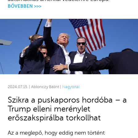
BŐVEBBEN >>>
2024.07.15. | Ablonczy Bálint |
Nagytotál
Szikra a puskaporos hordóba – a
Trump elleni merénylet
erőszakspirálba torkollhat
Az a meglepő, hogy eddig nem történt