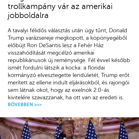
trollkampány vár az amerikai
jobboldalra
A tavalyi félidős választás után úgy tűnt, Donald
Trump varázsereje megkopott, a köpönyegéből
előbújt Ron DeSantis lesz a Fehér Ház
visszahódítását megcélzó amerikai
republikánusok új reménysége. Fél évvel később
ismét fordulni látszik a kocka: a floridai
kormányzó elvesztegette lendületét, Trump erőt
merített az ellene indult eljárásokból, és rajongói
sem látnak okot, hogy az exelnök 2.0-ás
kivitelére szavazzanak, ha ott van az eredeti is.
BŐVEBBEN >>>