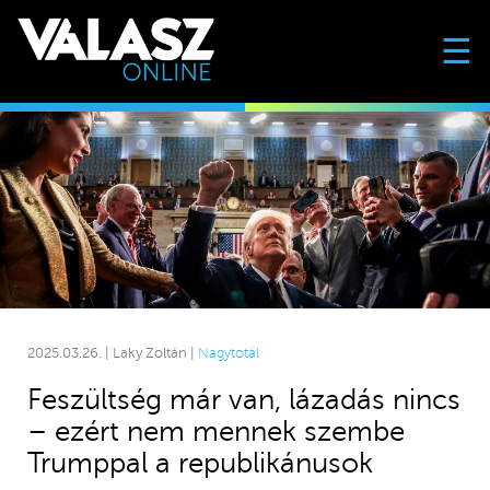
☰
2025.03.26. | Laky Zoltán |
Nagytotál
Feszültség már van, lázadás nincs
– ezért nem mennek szembe
Trumppal a republikánusok