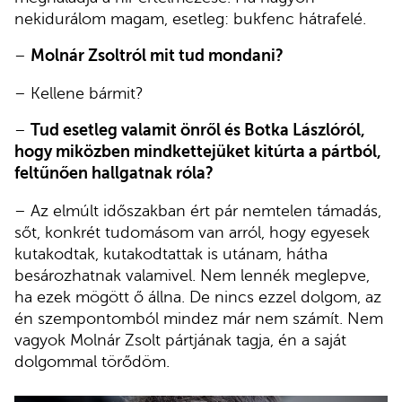
nekidurálom magam, esetleg: bukfenc hátrafelé.
–
Molnár Zsoltról mit tud mondani?
– Kellene bármit?
–
Tud esetleg valamit önről és Botka Lászlóról,
hogy miközben mindkettejüket kitúrta a pártból,
feltűnően hallgatnak róla?
– Az elmúlt időszakban ért pár nemtelen támadás,
sőt, konkrét tudomásom van arról, hogy egyesek
kutakodtak, kutakodtattak is utánam, hátha
besározhatnak valamivel. Nem lennék meglepve,
ha ezek mögött ő állna. De nincs ezzel dolgom, az
én szempontomból mindez már nem számít. Nem
vagyok Molnár Zsolt pártjának tagja, én a saját
dolgommal törődöm.