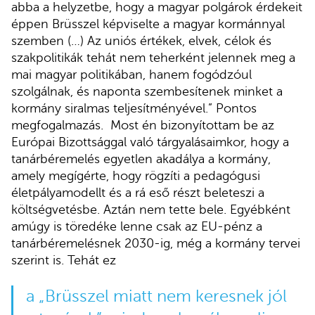
abba a helyzetbe, hogy a magyar polgárok érdekeit
éppen Brüsszel képviselte a magyar kormánnyal
szemben (…) Az uniós értékek, elvek, célok és
szakpolitikák tehát nem teherként jelennek meg a
mai magyar politikában, hanem fogódzóul
szolgálnak, és naponta szembesítenek minket a
kormány siralmas teljesítményével.” Pontos
megfogalmazás. Most én bizonyítottam be az
Európai Bizottsággal való tárgyalásaimkor, hogy a
tanárbéremelés egyetlen akadálya a kormány,
amely megígérte, hogy rögzíti a pedagógusi
életpályamodellt és a rá eső részt beleteszi a
költségvetésbe. Aztán nem tette bele. Egyébként
amúgy is töredéke lenne csak az EU-pénz a
tanárbéremelésnek 2030-ig, még a kormány tervei
szerint is. Tehát ez
a „Brüsszel miatt nem keresnek jól