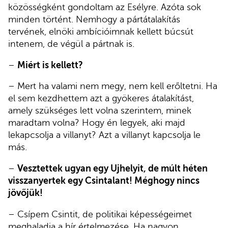
közösségként gondoltam az Esélyre. Azóta sok
minden történt. Nemhogy a pártátalakítás
tervének, elnöki ambícióimnak kellett búcsút
intenem, de végül a pártnak is.
–
Miért is kellett?
– Mert ha valami nem megy, nem kell erőltetni. Ha
el sem kezdhettem azt a gyökeres átalakítást,
amely szükséges lett volna szerintem, minek
maradtam volna? Hogy én legyek, aki majd
lekapcsolja a villanyt? Azt a villanyt kapcsolja le
más.
–
Vesztettek ugyan egy Ujhelyit, de múlt héten
visszanyertek egy Csintalant! Méghogy nincs
jövőjük!
– Csípem Csintit, de politikai képességeimet
meghaladja a hír értelmezése. Ha nagyon