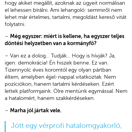
hogy akiket megállít, azoknak az ügyeit normálisan
el lehessen bírálni. Ami lehangoló: semmiről nem
lehet már értelmes, tartalmi, megoldást kereső vitát
folytatni.
–
Még egyszer: miért is kellene, ha egyszer teljes
döntési helyzetben van a kormányfő?
– Van ez a dolog… Tudják… Hogy is hívják? Ja,
igen: demokrácia! Én hiszek benne. Ez van.
Tizennyolc éves koromtól egy olyan pártban
éltem, amelyben éjjel-nappal vitatkoztak. Nem
pozíciókon, hanem tartalmi kérdéseken. Ezért
lettek platformjaink. Ölre mentünk egymással. Nem
a hatalomért, hanem szakkérdéseken.
–
Marha jól jártak vele.
Jött egy vérprofi hatalomgyakorló,