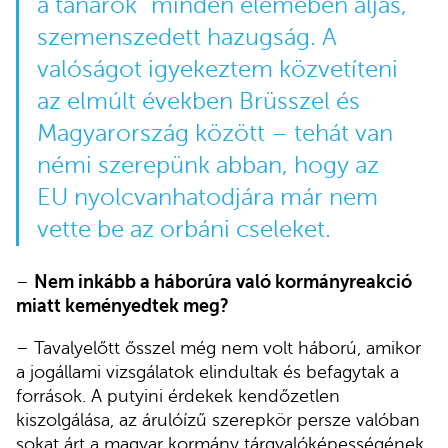
a tanárok” minden elemében aljas,
szemenszedett hazugság. A
valóságot igyekeztem közvetíteni
az elmúlt években Brüsszel és
Magyarország között – tehát van
némi szerepünk abban, hogy az
EU nyolcvanhatodjára már nem
vette be az orbáni cseleket.
–
Nem inkább a háborúra való kormányreakció
miatt keményedtek meg?
– Tavalyelőtt ősszel még nem volt háború, amikor
a jogállami vizsgálatok elindultak és befagytak a
források. A putyini érdekek kendőzetlen
kiszolgálása, az árulóízű szerepkör persze valóban
sokat árt a magyar kormány tárgyalóképességének.