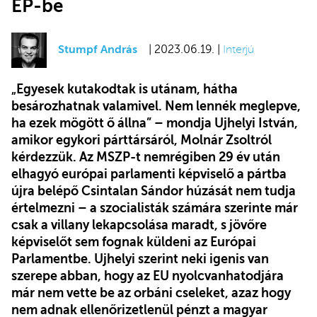
EP-be
Stumpf András
| 2023.06.19. |
Interjú
„Egyesek kutakodtak is utánam, hátha
besározhatnak valamivel. Nem lennék meglepve,
ha ezek mögött ő állna” – mondja Ujhelyi István,
amikor egykori párttársáról, Molnár Zsoltról
kérdezzük. Az MSZP-t nemrégiben 29 év után
elhagyó európai parlamenti képviselő a pártba
újra belépő Csintalan Sándor húzását nem tudja
értelmezni – a szocialisták számára szerinte már
csak a villany lekapcsolása maradt, s jövőre
képviselőt sem fognak küldeni az Európai
Parlamentbe. Ujhelyi szerint neki igenis van
szerepe abban, hogy az EU nyolcvanhatodjára
már nem vette be az orbáni cseleket, azaz hogy
nem adnak ellenőrizetlenül pénzt a magyar