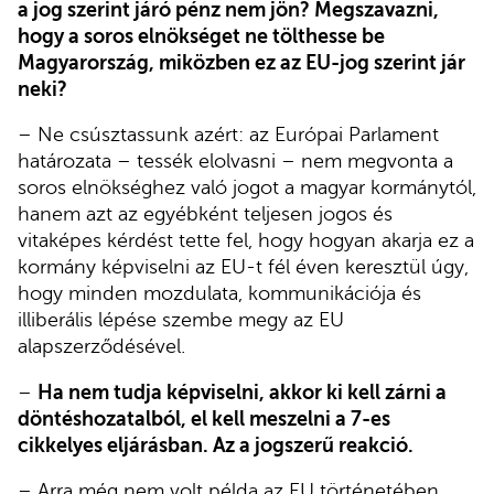
a jog szerint járó pénz nem jön? Megszavazni,
hogy a soros elnökséget ne tölthesse be
Magyarország, miközben ez az EU-jog szerint jár
neki?
– Ne csúsztassunk azért: az Európai Parlament
határozata – tessék elolvasni – nem megvonta a
soros elnökséghez való jogot a magyar kormánytól,
hanem azt az egyébként teljesen jogos és
vitaképes kérdést tette fel, hogy hogyan akarja ez a
kormány képviselni az EU-t fél éven keresztül úgy,
hogy minden mozdulata, kommunikációja és
illiberális lépése szembe megy az EU
alapszerződésével.
–
Ha nem tudja képviselni, akkor ki kell zárni a
döntéshozatalból, el kell meszelni a 7-es
cikkelyes eljárásban. Az a jogszerű reakció.
– Arra még nem volt példa az EU történetében.