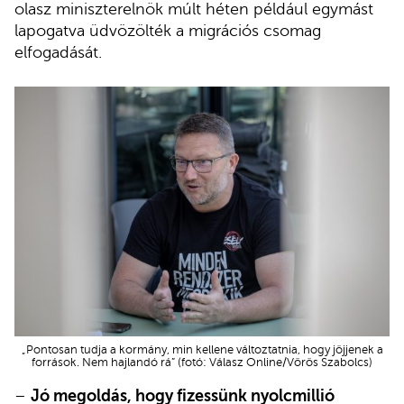
olasz miniszterelnök múlt héten például egymást
lapogatva üdvözölték a migrációs csomag
elfogadását.
„Pontosan tudja a kormány, min kellene változtatnia, hogy jöjjenek a
források. Nem hajlandó rá” (fotó: Válasz Online/Vörös Szabolcs)
–
Jó megoldás, hogy fizessünk nyolcmillió