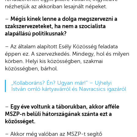
nézhetjük az akkoriban lesajnált népeket.
–
Mégis kinek lenne a dolga megszervezni a
szakszervezeteket, ha nem a szocialista
alapállású politikusnak?
– Az általam alapított Esély Közösség feladata
éppen ez. A szervezkedés. Mindegy, hol és milyen
körben. Helyi kis közösségben, szakmai
közösségben, bárhol.
„Kollaboráns? Én? Ugyan már!” – Ujhelyi
István omló kártyavárról és Navracsics igazáról
–
Egy éve voltunk a táborukban, akkor afféle
MSZP-n belüli hátországának szánta ezt a
közösséget.
– Akkor még valóban az MSZP-t segítő