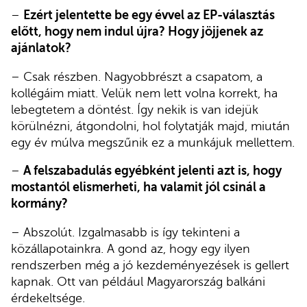
–
Ezért jelentette be egy évvel az EP-választás
előtt, hogy nem indul újra? Hogy jöjjenek az
ajánlatok?
– Csak részben. Nagyobbrészt a csapatom, a
kollégáim miatt. Velük nem lett volna korrekt, ha
lebegtetem a döntést. Így nekik is van idejük
körülnézni, átgondolni, hol folytatják majd, miután
egy év múlva megszűnik ez a munkájuk mellettem.
–
A felszabadulás egyébként jelenti azt is, hogy
mostantól elismerheti, ha valamit jól csinál a
kormány?
– Abszolút. Izgalmasabb is így tekinteni a
közállapotainkra. A gond az, hogy egy ilyen
rendszerben még a jó kezdeményezések is gellert
kapnak. Ott van például Magyarország balkáni
érdekeltsége.