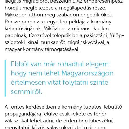
illegális migrációról beszélünk. Az embercsempész
hordák megfékezése a megállapodás része.
Miközben itthon meg szabadon engedik őket.
Persze nem ez az egyetlen példája a kormány
kétarcúságának. Miközben a migránsok ellen
papolnak, tízezrével telepítik be a pakisztáni, fülöp-
szigeteki, kínai munkaerőt migránskvótával, a
magyar kormány támogatásával.
Ebből van már rohadtul elegem:
hogy nem lehet Magyarországon
értelmesen vitát folytatni szinte
semmiről.
A fontos kérdésekben a kormány tudatos, lebutító
propagandájára felülve csak fekete és fehér
válaszokat lehet adni, de érdemben kibeszélni,
megvitatni, közös válaszokra jutni már nem