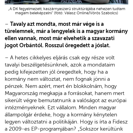
„A DK fegyelmezett, kaszárnyaszerű struktúrájába nehezen tudtam
magam beleképzelni” (fotó: Válasz Online/Vörös Szabolcs)
–
Tavaly azt mondta, most már vége is a
türelemnek, már a lengyelek is a magyar kormány
ellen vannak, most már elvehetik a szavazati
jogot Orbántól. Rosszul öregedett a jóslat.
– A hetes cikkelyes eljárás csak egy része volt
tavalyi beszélgetésünknek, azok a mondataim
pedig kifejezetten jól öregedtek, hogy ha a
kormány nem változtat, nem fognak jönni a
pénzek. Nem azért, mert én blokkolnám, hogy
Magyarország megkapja a forrásokat, hanem mert
sikerült végre bemutatnunk a valóságot az európai
intézményeknek. Ezt vállalom. Minden magyar
állampolgár érdeke, hogy a kormány kénytelen
legyen változtatni a politikáján. Hogy is írta a Fidesz
a 2009-es EP-programjában? „Sokszor kerültünk