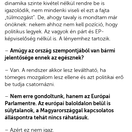
dinamika szinte kivétel nélkül rendre be is
igazolódik, nem mindenki viseli el ezt a fajta
„túlmozgást”. De, ahogy tavaly is mondtam már
önöknek: nekem ahhoz nem kell pozíció, hogy
politikus legyek. Az vagyok én párt és EP-
képviselőség nélkül is. A lényemhez tartozik.
–
Amúgy az ország szempontjából van bármi
jelentősége ennek az egésznek?
– Van. A rendszer akkor lesz leváltható, ha
tömeges mozgalom lesz ellene és azt politikai erő
be tudja csatornázni.
–
Nem erre gondoltunk, hanem az Európai
Parlamentre. Az európai baloldalon belül is
súlytalanok, a Magyarországgal kapcsolatos
álláspontra tehát nincs ráhatásuk.
– Azért ez nem igaz.