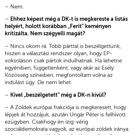
– Nem.
–
Ehhez képest még a DK-t is megkereste a listás
helyért, holott korábban „Ferit” keményen
kritizálta. Nem szégyelli magát?
– Nincs okom rá. Több párttal is beszélgettünk,
hiszen a választási rendszer olyan, hogy EP-
voksoláson csak pártok indulhatnak. Ha lehetne
egyéniben, függetlenként, vagy akár az Esély
Közösség színeiben, megfontoltam volna az
indulást úgy. De nem lehet.
–
Kivel „beszélgetett” még a DK-n kívül?
– A Zöldek európai frakciója is megkeresett, hogy
lépjek át hozzájuk, azután Ungár Péter is felhívott
ezügyben. Csakhogy én ízig-vérig
szociáldemokrata vagyok, az európai zöldek iránya