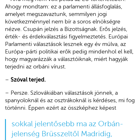
Ahogy mondtam: ez a parlamenti állásfoglalás,
amelyet megszavaztunk, semmilyen jogi
következménnyel nem bír a soros elnökségre
nézve. Csupán jelzés a Bizottságnak. Erős jelzés,
érték- és érdekválasztási figyelmeztetés. Európai
Parlamenti választások lesznek egy év múlva, az
Európa-párti politikai erők pedig mindenhol el kell,
hogy magyarázzák a választóiknak, miért hagyják
terjedni az orbáni vírust.
–
Szóval terjed.
– Persze. Szlovákiában választások jönnek, a
spanyoloknál és az osztrákoknál is kérdéses, mi fog
történni. Éppen ezért az összképhez képest
sokkal jelentősebb ma az Orbán-
jelenség Brüsszeltől Madridig,