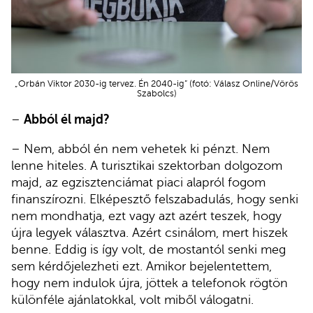
„Orbán Viktor 2030-ig tervez. Én 2040-ig” (fotó: Válasz Online/Vörös
Szabolcs)
–
Abból él majd?
– Nem, abból én nem vehetek ki pénzt. Nem
lenne hiteles. A turisztikai szektorban dolgozom
majd, az egzisztenciámat piaci alapról fogom
finanszírozni. Elképesztő felszabadulás, hogy senki
nem mondhatja, ezt vagy azt azért teszek, hogy
újra legyek választva. Azért csinálom, mert hiszek
benne. Eddig is így volt, de mostantól senki meg
sem kérdőjelezheti ezt. Amikor bejelentettem,
hogy nem indulok újra, jöttek a telefonok rögtön
különféle ajánlatokkal, volt miből válogatni.