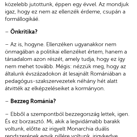
közelebb jutottunk, éppen egy évvel. Az mondjuk
igaz, hogy ez nem az ellenzék érdeme, csupán a
formállogikáé.
–
Önkritika?
– Az is, hogyne. Ellenzéken ugyanakkor nem
önmagában a politikai ellenzéket értem, hanem a
társadalom azon részét, amely tudja, hogy ez így
nem mehet tovább. Mégis: nézzük meg, hogy az
általunk évszázadokon át lesajnált Romániában a
pedagógus-szakszervezetek néhány hét alatt
átvitték az elképzeléseiket a kormányon.
–
Bezzeg Románia?
– Ebből a szempontból bezzegország lettek, igen.
És ez borzasztó. Mi, akik a legvidámabb barakk
voltunk, előtte az irigyelt Monarchia duális
rendszerének egyik pillére voltunk, irigykedve