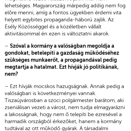
lehetséges. Magyarország márpedig addig nem fog
előre menni, amíg a fontos ügyekben érdemi vita
helyett egybites propaganda-háború zajlik. Az
Esély Közösséggel és a közéletben vállalt
aktivitásommal én ezen is változtatni akarok.
–
Szóval a kormány a valóságban megoldja a
gondokat, betelepíti a gazdaság működéséhez
szükséges munkaerőt, a propagandával pedig
megtartja a hatalmat. Ezt hívják jó politikának,
nem?
– Ezt hívják mocskos hazugságnak. Annak pedig a
valóságban is következményei vannak.
Tiszaújvárosban a szoci polgármester barátom, aki
zseniálisan vezeti a várost, nem tudja elmagyarázni
a lakosságnak, hogy nem ő telepíti be ezresével a
harmadik országból érkezőket, hanem a kormány
tudtával az ott működő gyárak. A társadalmi