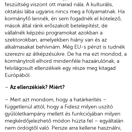
feszültség viszont ott marad nála. A kulturális,
oktatási lába ugyanis nincs meg a folyamatnak. Ha
kormányfő lennék, én sem fogadnék el kötelező,
mások által ránk erőszakolt betelepítést, de
vállalnék képzési programokat azokban a
szektorokban, amelyekben hiány van és az
alkalmasakat behívnám. Még EU-s pénzt is tudnék
szerezni az átképzésükre. De ha ma ezt mondod, a
kormánytroll elhord mindenféle hazaárulónak, a
felvilágosult ellenzékiek egy része meg kitagad
Európából.
–
Az ellenzékiek? Miért?
– Mert azt mondom, hogy a határkerítés –
függetlenül attól, hogy a Fidesz milyen uszító
gyűlöletkampány mellett és funkciójában milyen
megkérdőjelezhető módon húzta fel – egyáltalán
nem ördögtől való. Persze arra kellene használni,