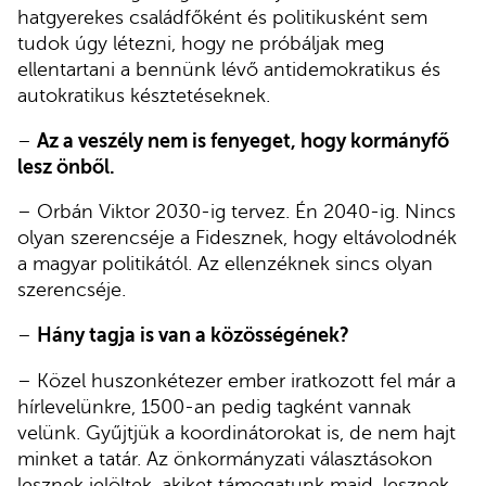
hatgyerekes családfőként és politikusként sem
tudok úgy létezni, hogy ne próbáljak meg
ellentartani a bennünk lévő antidemokratikus és
autokratikus késztetéseknek.
–
Az a veszély nem is fenyeget, hogy kormányfő
lesz önből.
– Orbán Viktor 2030-ig tervez. Én 2040-ig. Nincs
olyan szerencséje a Fidesznek, hogy eltávolodnék
a magyar politikától. Az ellenzéknek sincs olyan
szerencséje.
–
Hány tagja is van a közösségének?
– Közel huszonkétezer ember iratkozott fel már a
hírlevelünkre, 1500-an pedig tagként vannak
velünk. Gyűjtjük a koordinátorokat is, de nem hajt
minket a tatár. Az önkormányzati választásokon
lesznek jelöltek, akiket támogatunk majd, lesznek,