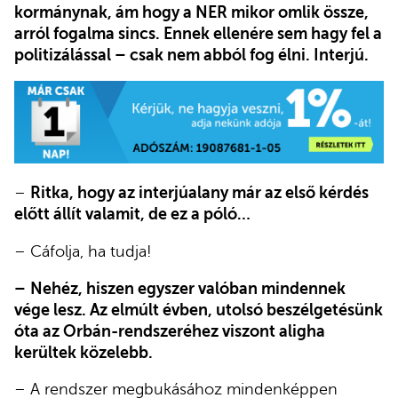
kormánynak, ám hogy a NER mikor omlik össze,
arról fogalma sincs. Ennek ellenére sem hagy fel a
politizálással – csak nem abból fog élni. Interjú.
–
Ritka, hogy az interjúalany már az első kérdés
előtt állít valamit, de ez a póló…
– Cáfolja, ha tudja!
–
Nehéz, hiszen egyszer valóban mindennek
vége lesz. Az elmúlt évben, utolsó beszélgetésünk
óta az Orbán-rendszeréhez viszont aligha
kerültek közelebb.
– A rendszer megbukásához mindenképpen