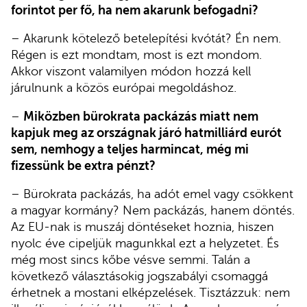
forintot per fő, ha nem akarunk befogadni?
– Akarunk kötelező betelepítési kvótát? Én nem.
Régen is ezt mondtam, most is ezt mondom.
Akkor viszont valamilyen módon hozzá kell
járulnunk a közös európai megoldáshoz.
–
Miközben bürokrata packázás miatt nem
kapjuk meg az országnak járó hatmilliárd eurót
sem, nemhogy a teljes harmincat, még mi
fizessünk be extra pénzt?
– Bürokrata packázás, ha adót emel vagy csökkent
a magyar kormány? Nem packázás, hanem döntés.
Az EU-nak is muszáj döntéseket hoznia, hiszen
nyolc éve cipeljük magunkkal ezt a helyzetet. És
még most sincs kőbe vésve semmi. Talán a
következő választásokig jogszabályi csomaggá
érhetnek a mostani elképzelések. Tisztázzuk: nem