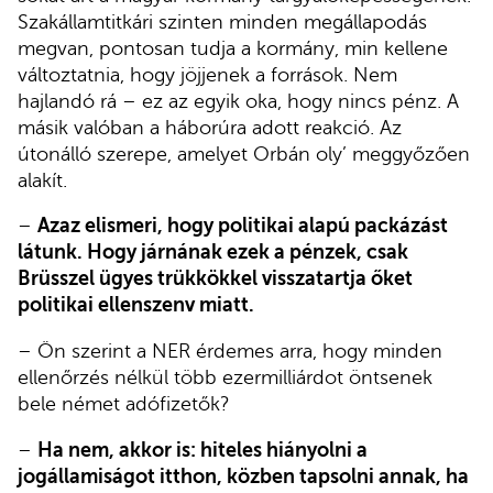
Szakállamtitkári szinten minden megállapodás
megvan, pontosan tudja a kormány, min kellene
változtatnia, hogy jöjjenek a források. Nem
hajlandó rá – ez az egyik oka, hogy nincs pénz. A
másik valóban a háborúra adott reakció. Az
útonálló szerepe, amelyet Orbán oly’ meggyőzően
alakít.
–
Azaz elismeri, hogy politikai alapú packázást
látunk. Hogy járnának ezek a pénzek, csak
Brüsszel ügyes trükkökkel visszatartja őket
politikai ellenszenv miatt.
– Ön szerint a NER érdemes arra, hogy minden
ellenőrzés nélkül több ezermilliárdot öntsenek
bele német adófizetők?
–
Ha nem, akkor is: hiteles hiányolni a
jogállamiságot itthon, közben tapsolni annak, ha