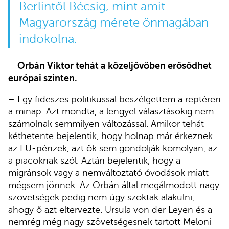
Berlintől Bécsig, mint amit
Magyarország mérete önmagában
indokolna.
–
Orbán Viktor tehát a közeljövőben erősödhet
európai szinten.
– Egy fideszes politikussal beszélgettem a reptéren
a minap. Azt mondta, a lengyel választásokig nem
számolnak semmilyen változással. Amikor tehát
kéthetente bejelentik, hogy holnap már érkeznek
az EU-pénzek, azt ők sem gondolják komolyan, az
a piacoknak szól. Aztán bejelentik, hogy a
migránsok vagy a nemváltoztató óvodások miatt
mégsem jönnek. Az Orbán által megálmodott nagy
szövetségek pedig nem úgy szoktak alakulni,
ahogy ő azt eltervezte. Ursula von der Leyen és a
nemrég még nagy szövetségesnek tartott Meloni