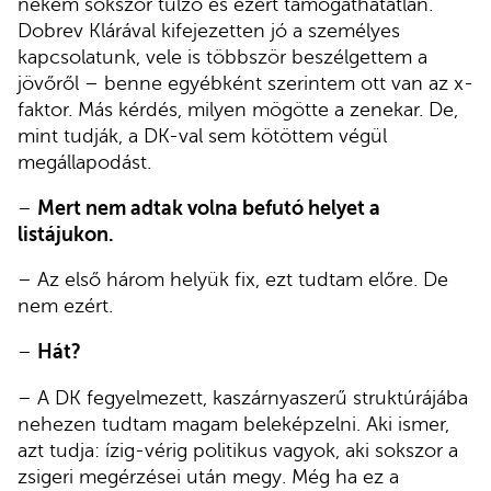
nekem sokszor túlzó és ezért támogathatatlan.
Dobrev Klárával kifejezetten jó a személyes
kapcsolatunk, vele is többször beszélgettem a
jövőről – benne egyébként szerintem ott van az x-
faktor. Más kérdés, milyen mögötte a zenekar. De,
mint tudják, a DK-val sem kötöttem végül
megállapodást.
–
Mert nem adtak volna befutó helyet a
listájukon.
– Az első három helyük fix, ezt tudtam előre. De
nem ezért.
–
Hát?
– A DK fegyelmezett, kaszárnyaszerű struktúrájába
nehezen tudtam magam beleképzelni. Aki ismer,
azt tudja: ízig-vérig politikus vagyok, aki sokszor a
zsigeri megérzései után megy. Még ha ez a