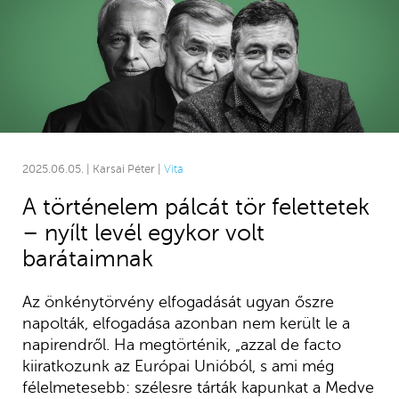
2025.06.05. | Karsai Péter |
Vita
A történelem pálcát tör felettetek
– nyílt levél egykor volt
barátaimnak
Az önkénytörvény elfogadását ugyan őszre
napolták, elfogadása azonban nem került le a
napirendről. Ha megtörténik, „azzal de facto
kiiratkozunk az Európai Unióból, s ami még
félelmetesebb: szélesre tárták kapunkat a Medve