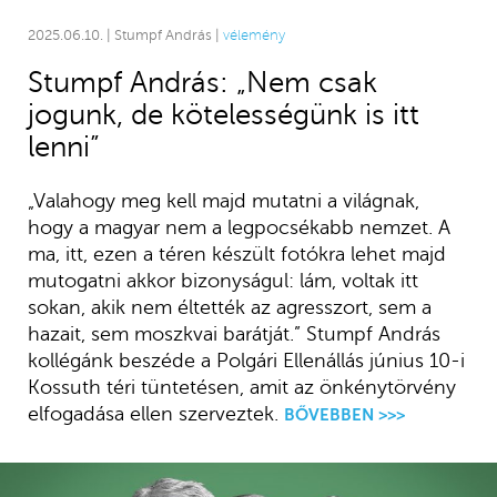
2025.06.10. | Stumpf András |
vélemény
Stumpf András: „Nem csak
jogunk, de kötelességünk is itt
lenni”
„Valahogy meg kell majd mutatni a világnak,
hogy a magyar nem a legpocsékabb nemzet. A
ma, itt, ezen a téren készült fotókra lehet majd
mutogatni akkor bizonyságul: lám, voltak itt
sokan, akik nem éltették az agresszort, sem a
hazait, sem moszkvai barátját.” Stumpf András
kollégánk beszéde a Polgári Ellenállás június 10-i
Kossuth téri tüntetésen, amit az önkénytörvény
elfogadása ellen szerveztek.
BŐVEBBEN >>>