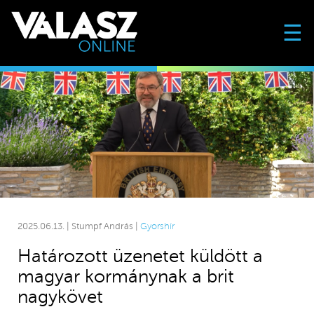
☰
2025.06.13. | Stumpf András |
Gyorshír
Határozott üzenetet küldött a
magyar kormánynak a brit
nagykövet