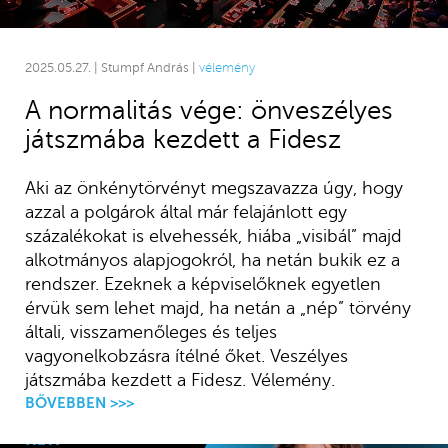
2025.05.27. | Stumpf András |
vélemény
A normalitás vége: önveszélyes
játszmába kezdett a Fidesz
Aki az önkénytörvényt megszavazza úgy, hogy
azzal a polgárok által már felajánlott egy
százalékokat is elvehessék, hiába „visibál” majd
alkotmányos alapjogokról, ha netán bukik ez a
rendszer. Ezeknek a képviselőknek egyetlen
érvük sem lehet majd, ha netán a „nép” törvény
általi, visszamenőleges és teljes
vagyonelkobzásra ítélné őket. Veszélyes
játszmába kezdett a Fidesz. Vélemény.
BŐVEBBEN >>>