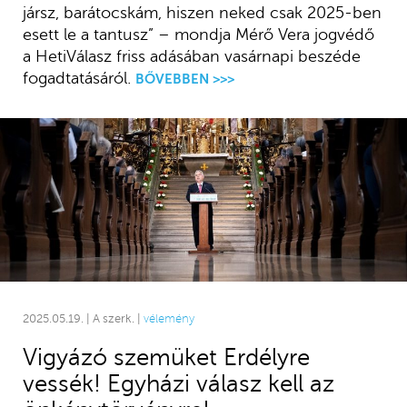
jársz, barátocskám, hiszen neked csak 2025-ben
esett le a tantusz” – mondja Mérő Vera jogvédő
a HetiVálasz friss adásában vasárnapi beszéde
fogadtatásáról.
BŐVEBBEN >>>
2025.05.19. | A szerk. |
vélemény
Vigyázó szemüket Erdélyre
vessék! Egyházi válasz kell az