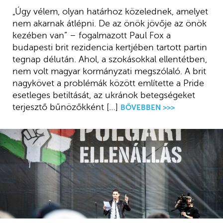
„Úgy vélem, olyan határhoz közelednek, amelyet
nem akarnak átlépni. De az önök jövője az önök
kezében van” – fogalmazott Paul Fox a
budapesti brit rezidencia kertjében tartott partin
tegnap délután. Ahol, a szokásokkal ellentétben,
nem volt magyar kormányzati megszólaló. A brit
nagykövet a problémák között említette a Pride
esetleges betiltását, az ukránok betegségeket
terjesztő bűnözőkként […]
BŐVEBBEN >>>