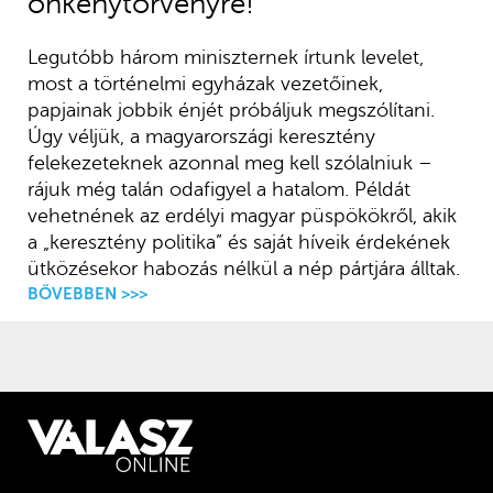
önkénytörvényre!
Legutóbb három miniszternek írtunk levelet,
most a történelmi egyházak vezetőinek,
papjainak jobbik énjét próbáljuk megszólítani.
Úgy véljük, a magyarországi keresztény
felekezeteknek azonnal meg kell szólalniuk –
rájuk még talán odafigyel a hatalom. Példát
vehetnének az erdélyi magyar püspökökről, akik
a „keresztény politika” és saját híveik érdekének
ütközésekor habozás nélkül a nép pártjára álltak.
BŐVEBBEN >>>