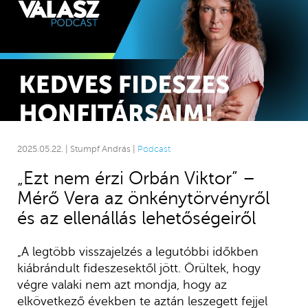
2025.05.22. | Stumpf András |
Podcast
„Ezt nem érzi Orbán Viktor” –
Mérő Vera az önkénytörvényről
és az ellenállás lehetőségeiről
„A legtöbb visszajelzés a legutóbbi időkben
kiábrándult fideszesektől jött. Örültek, hogy
végre valaki nem azt mondja, hogy az
elkövetkező években te aztán leszegett fejjel