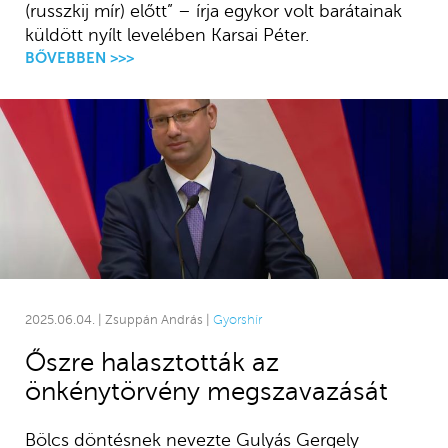
(russzkij mír) előtt” – írja egykor volt barátainak
küldött nyílt levelében Karsai Péter.
BŐVEBBEN >>>
2025.06.04. | Zsuppán András |
Gyorshír
Őszre halasztották az
önkénytörvény megszavazását
Bölcs döntésnek nevezte Gulyás Gergely