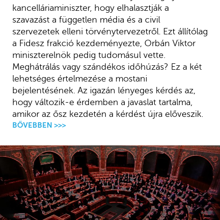
kancelláriaminiszter, hogy elhalasztják a
szavazást a független média és a civil
szervezetek elleni törvénytervezetről. Ezt állítólag
a Fidesz frakció kezdeményezte, Orbán Viktor
miniszterelnök pedig tudomásul vette.
Meghátrálás vagy szándékos időhúzás? Ez a két
lehetséges értelmezése a mostani
bejelentésének. Az igazán lényeges kérdés az,
hogy változik-e érdemben a javaslat tartalma,
amikor az ősz kezdetén a kérdést újra előveszik.
BŐVEBBEN >>>