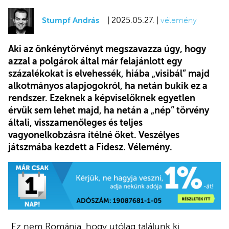
Stumpf András
| 2025.05.27. |
vélemény
Aki az önkénytörvényt megszavazza úgy, hogy
azzal a polgárok által már felajánlott egy
százalékokat is elvehessék, hiába „visibál” majd
alkotmányos alapjogokról, ha netán bukik ez a
rendszer. Ezeknek a képviselőknek egyetlen
érvük sem lehet majd, ha netán a „nép” törvény
általi, visszamenőleges és teljes
vagyonelkobzásra ítélné őket. Veszélyes
játszmába kezdett a Fidesz. Vélemény.
„Ez nem Románia, hogy utólag találunk ki