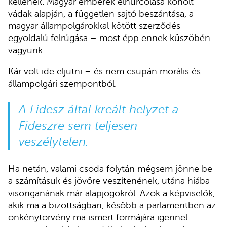
kellenek. Magyar emberek elhurcolása koholt
vádak alapján, a független sajtó beszántása, a
magyar állampolgárokkal kötött szerződés
egyoldalú felrúgása – most épp ennek küszöbén
vagyunk.
Kár volt ide eljutni – és nem csupán morális és
állampolgári szempontból.
A Fidesz által kreált helyzet a
Fideszre sem teljesen
veszélytelen.
Ha netán, valami csoda folytán mégsem jönne be
a számításuk és jövőre veszítenének, utána hiába
visonganának már alapjogokról. Azok a képviselők,
akik ma a bizottságban, később a parlamentben az
önkénytörvény ma ismert formájára igennel