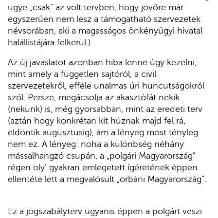
ugye „csak” az volt tervben, hogy jövőre már
egyszerűen nem lesz a támogatható szervezetek
névsorában, aki a magasságos önkényügyi hivatal
halállistájára felkerül.)
Az új javaslatot azonban hiba lenne úgy kezelni,
mint amely a független sajtóról, a civil
szervezetekről, efféle unalmas úri huncutságokról
szól. Persze, megácsolja az akasztófát nekik
(nekünk) is, még gyorsabban, mint az eredeti terv
(aztán hogy konkrétan kit húznak majd fel rá,
eldöntik augusztusig), ám a lényeg most tényleg
nem ez. A lényeg: noha a különbség néhány
mássalhangzó csupán, a „polgári Magyarország”
régen oly’ gyakran emlegetett ígéretének éppen
ellentéte lett a megvalósult „orbáni Magyarország”.
Ez a jogszabályterv ugyanis éppen a polgárt veszi