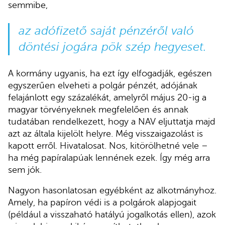
semmibe,
az adófizető saját pénzéről való
döntési jogára pök szép hegyeset.
A kormány ugyanis, ha ezt így elfogadják, egészen
egyszerűen elveheti a polgár pénzét, adójának
felajánlott egy százalékát, amelyről május 20-ig a
magyar törvényeknek megfelelően és annak
tudatában rendelkezett, hogy a NAV eljuttatja majd
azt az általa kijelölt helyre. Még visszaigazolást is
kapott erről. Hivatalosat. Nos, kitörölhetné vele –
ha még papíralapúak lennének ezek. Így még arra
sem jók.
Nagyon hasonlatosan egyébként az alkotmányhoz.
Amely, ha papíron védi is a polgárok alapjogait
(például a visszaható hatályú jogalkotás ellen), azok