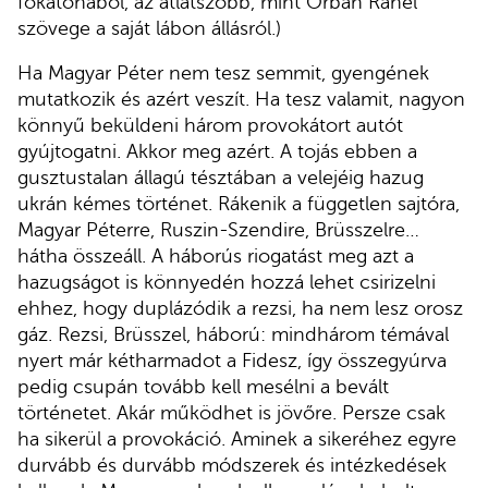
főkatonából, az átlátszóbb, mint Orbán Ráhel
szövege a saját lábon állásról.)
Ha Magyar Péter nem tesz semmit, gyengének
mutatkozik és azért veszít. Ha tesz valamit, nagyon
könnyű beküldeni három provokátort autót
gyújtogatni. Akkor meg azért. A tojás ebben a
gusztustalan állagú tésztában a velejéig hazug
ukrán kémes történet. Rákenik a független sajtóra,
Magyar Péterre, Ruszin-Szendire, Brüsszelre…
hátha összeáll. A háborús riogatást meg azt a
hazugságot is könnyedén hozzá lehet csirizelni
ehhez, hogy duplázódik a rezsi, ha nem lesz orosz
gáz. Rezsi, Brüsszel, háború: mindhárom témával
nyert már kétharmadot a Fidesz, így összegyúrva
pedig csupán tovább kell mesélni a bevált
történetet. Akár működhet is jövőre. Persze csak
ha sikerül a provokáció. Aminek a sikeréhez egyre
durvább és durvább módszerek és intézkedések