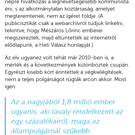
népre hivatkozás a legnevetségesebb kommunista
érv, s az alkotmánytalan köztársaság, amelyet
megteremtenek, nem az ígéret földje. (A
publicisztikát csak a webarchívról tudjuk linkelni,
tekintve, hogy Mészáros Lőrinc emberei
megszerezték, majd eltüntették az internetről
elődlapunk, a Heti Válasz honlapját.)
Az elv ugyanez volt tehát már 2010-ben is, a
mérték és a következmények különböztek csupán.
Egyrészt kisebb kört érintettek a végkielégítések,
nem a teljes polgárságot rúgták arcon akkor. Most
igen.
Az a nagyjából 1,8 millió ember
ugyanis, aki tavaly rendelkezett az
egy százalékairól, maga az
állampolgárnál szűkebb