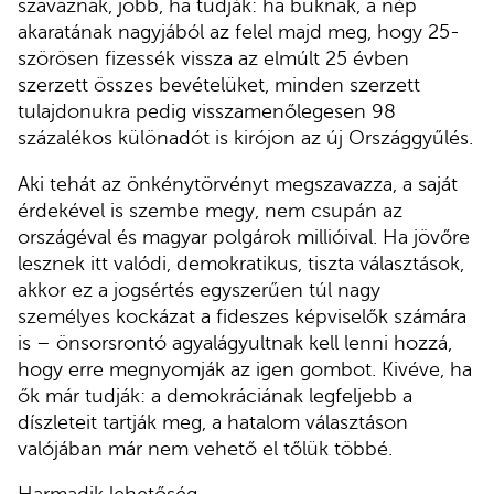
szavaznak, jobb, ha tudják: ha buknak, a nép
akaratának nagyjából az felel majd meg, hogy 25-
szörösen fizessék vissza az elmúlt 25 évben
szerzett összes bevételüket, minden szerzett
tulajdonukra pedig visszamenőlegesen 98
százalékos különadót is kirójon az új Országgyűlés.
Aki tehát az önkénytörvényt megszavazza, a saját
érdekével is szembe megy, nem csupán az
országéval és magyar polgárok millióival. Ha jövőre
lesznek itt valódi, demokratikus, tiszta választások,
akkor ez a jogsértés egyszerűen túl nagy
személyes kockázat a fideszes képviselők számára
is – önsorsrontó agyalágyultnak kell lenni hozzá,
hogy erre megnyomják az igen gombot. Kivéve, ha
ők már tudják: a demokráciának legfeljebb a
díszleteit tartják meg, a hatalom választáson
valójában már nem vehető el tőlük többé.