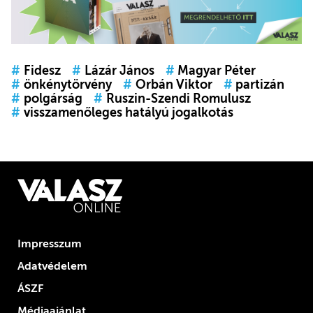
#
Fidesz
#
Lázár János
#
Magyar Péter
#
önkénytörvény
#
Orbán Viktor
#
partizán
#
polgárság
#
Ruszin-Szendi Romulusz
#
visszamenőleges hatályú jogalkotás
Impresszum
Adatvédelem
ÁSZF
Médiaajánlat