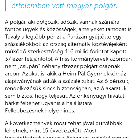
értelemben vett magyar polgár.
A polgár, aki dolgozik, adózik, vannak számára
fontos ügyek és közösségek, amelyeket támogat is.
Tavaly a legtöbb pénzt a Partizán gyűjtötte egy
százalékokból: az ország alternatív köztévéjeként
működő szerkesztőség 416 millió forintot kapott
37 ezer felajánlótól. A friss kormánytervek azonban
nem „csupán” néhány tízezer polgárt csapnak
arcon. Azokat is, akik a Heim Pál Gyermekkórház
alapítványának adták a százalékukat. Az ő pénzük,
rendelkezésük sincs biztonságban, az ő akaratuk
sem biztos, hogy teljesül. Az önkényügyi hivatal
bárkit feltehet ugyanis a halállistára.
Fellebbezésnek helye nincs.
A következmények most tehát jóval durvábbak
lehetnek, mint 15 évvel ezelőtt. Most