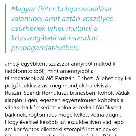
Magyar Péter beleprovokálása
valamibe, amit aztán veszélyes
csürhének lehet mutatni a
közszolgálatinak hazudott
propagandatévében,
amely egyébként százszor annyiból működik
(adóforintokból), mint amennyiből a
támogatásokból élő Partizán. Ehhez jó lehet egy kis
polgárpukkasztás, meg mondjuk ha elviszik
Ruszin-Szendi Romuluszt bilincsben, koholt vádak
alapján. (Igen, egészen egyértelműen koholtak a
vádak: ha kémkedett volna vezérkari főnökként
bárkinek, rögtön rács mögé kellett volna dugni.
Hogy évekkel később jut eszükbe ilyen vád, épp
amikor fontos ellenzéki szereplő lett az egykori