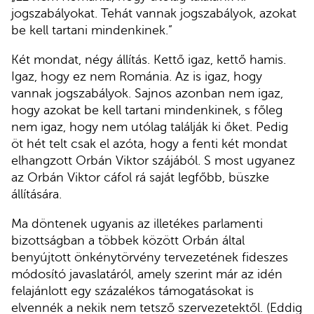
jogszabályokat. Tehát vannak jogszabályok, azokat
be kell tartani mindenkinek.”
Két mondat, négy állítás. Kettő igaz, kettő hamis.
Igaz, hogy ez nem Románia. Az is igaz, hogy
vannak jogszabályok. Sajnos azonban nem igaz,
hogy azokat be kell tartani mindenkinek, s főleg
nem igaz, hogy nem utólag találják ki őket. Pedig
öt hét telt csak el azóta, hogy a fenti két mondat
elhangzott Orbán Viktor szájából. S most ugyanez
az Orbán Viktor cáfol rá saját legfőbb, büszke
állítására.
Ma döntenek ugyanis az illetékes parlamenti
bizottságban a többek között Orbán által
benyújtott önkénytörvény tervezetének fideszes
módosító javaslatáról, amely szerint már az idén
felajánlott egy százalékos támogatásokat is
elvennék a nekik nem tetsző szervezetektől. (Eddig