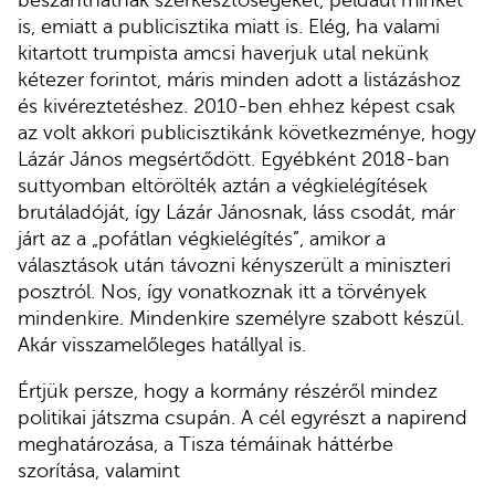
beszánthatnak szerkesztőségeket, például minket
is, emiatt a publicisztika miatt is. Elég, ha valami
kitartott trumpista amcsi haverjuk utal nekünk
kétezer forintot, máris minden adott a listázáshoz
és kivéreztetéshez. 2010-ben ehhez képest csak
az volt akkori publicisztikánk következménye, hogy
Lázár János megsértődött. Egyébként 2018-ban
suttyomban eltörölték aztán a végkielégítések
brutáladóját, így Lázár Jánosnak, láss csodát, már
járt az a „pofátlan végkielégítés”, amikor a
választások után távozni kényszerült a miniszteri
posztról. Nos, így vonatkoznak itt a törvények
mindenkire. Mindenkire személyre szabott készül.
Akár visszamelőleges hatállyal is.
Értjük persze, hogy a kormány részéről mindez
politikai játszma csupán. A cél egyrészt a napirend
meghatározása, a Tisza témáinak háttérbe
szorítása, valamint