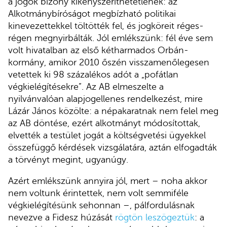
a jogok bizony kikényszeríthetetlenek: az
Alkotmánybíróságot megbízható politikai
kinevezettekkel töltötték fel, és jogköreit réges-
régen megnyirbálták. Jól emlékszünk: fél éve sem
volt hivatalban az első kétharmados Orbán-
kormány, amikor 2010 őszén visszamenőlegesen
vetettek ki 98 százalékos adót a „pofátlan
végkielégítésekre”. Az AB elmeszelte a
nyilvánvalóan alapjogellenes rendelkezést, mire
Lázár János közölte: a népakaratnak nem felel meg
az AB döntése, ezért alkotmányt módosítottak,
elvették a testület jogát a költségvetési ügyekkel
összefüggő kérdések vizsgálatára, aztán elfogadták
a törvényt megint, ugyanúgy.
Azért emlékszünk annyira jól, mert – noha akkor
nem voltunk érintettek, nem volt semmiféle
végkielégítésünk sehonnan –, pálfordulásnak
nevezve a Fidesz húzását
rögtön leszögeztük
: a