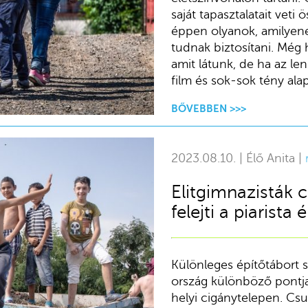
saját tapasztalatait veti 
éppen olyanok, amilyene
tudnak biztosítani. Még
amit látunk, de ha az le
film és sok-sok tény alap
BŐVEBBEN >>>
2023.08.10. | Élő Anita |
Elitgimnazisták c
felejti a piarista
Különleges építőtábort sz
ország különböző pontjair
helyi cigánytelepen. Csu