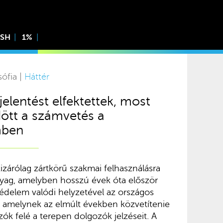
ISH
1%
sófia |
Háttér
elentést elfektettek, most
dött a számvetés a
mben
kizárólag zártkörű szakmai felhasználásra
yag, amelyben hosszú évek óta először
delem valódi helyzetével az országos
v, amelynek az elmúlt években közvetítenie
zók felé a terepen dolgozók jelzéseit. A