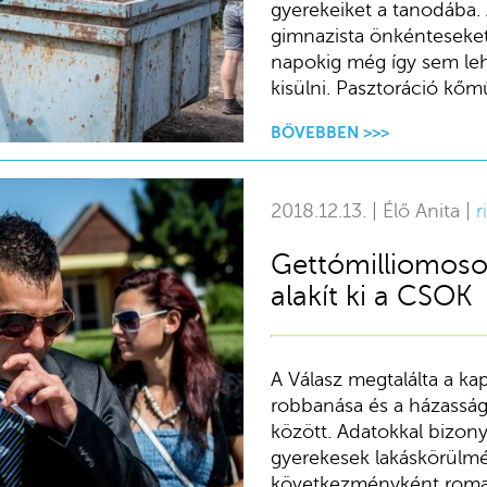
gyerekeiket a tanodába. 
gimnazista önkénteseket
napokig még így sem leh
kisülni. Pasztoráció kőmű
BŐVEBBEN >>>
2018.12.13. | Élő Anita |
r
Gettómilliomoso
alakít ki a CSOK
A Válasz megtalálta a kap
robbanása és a házass
között. Adatokkal bizon
gyerekesek lakáskörülmén
következményként roma 