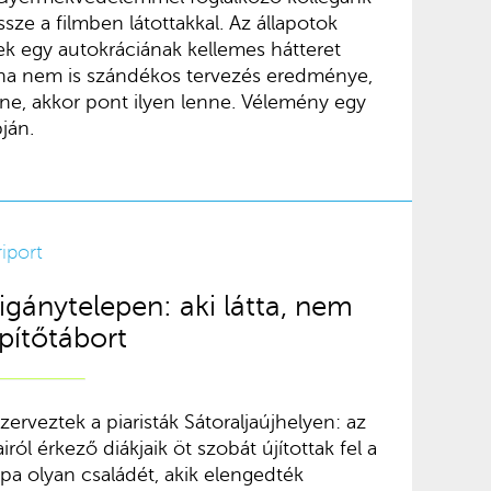
össze a filmben látottakkal. Az állapotok
k egy autokráciának kellemes hátteret
 ha nem is szándékos tervezés eredménye,
nne, akkor pont ilyen lenne. Vélemény egy
ján.
riport
igánytelepen: aki látta, nem
 építőtábort
erveztek a piaristák Sátoraljaújhelyen: az
ól érkező diákjaik öt szobát újítottak fel a
pa olyan családét, akik elengedték