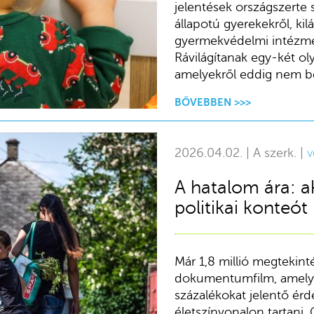
jelentések országszerte 
állapotú gyerekekről, kil
gyermekvédelmi intézmén
Rávilágítanak egy-két o
amelyekről eddig nem be
BŐVEBBEN >>>
2026.04.02. | A szerk. |
v
A hatalom ára: a
politikai konteót
Már 1,8 millió megtekint
dokumentumfilm, amely a
százalékokat jelentő ér
életszínvonalon tartani