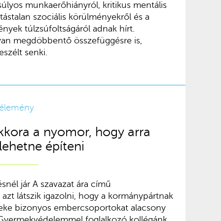
súlyos munkaerőhiányról, kritikus mentális
átástalan szociális körülményekről és a
yek túlzsúfoltságáról adnak hírt.
lyan megdöbbentő összefüggésre is,
szélt senki.
élemény
kkora a nyomor, hogy arra
 lehetne építeni
ésnél jár A szavazat ára című
zt látszik igazolni, hogy a kormánypártnak
deke bizonyos embercsoportokat alacsony
. Gyermekvédelemmel foglalkozó kollégánk