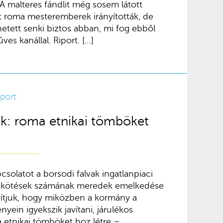
A malteres fándlit még sosem látott
 roma mesteremberek irányították, de
etett senki biztos abban, mi fog ebből
ves kanállal. Riport. […]
iport
k: roma etnikai tömböket
csolatot a borsodi falvak ingatlanpiaci
ágkötések számának meredek emelkedése
yítjuk, hogy miközben a kormány a
yein igyekszik javítani, járulékos
etnikai tömböket hoz létre –