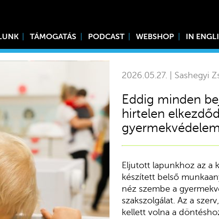
LUNK
TÁMOGATÁS
PODCAST
WEBSHOP
IN ENGL
2026.05.27. | Sashegyi Z
Eddig minden bej
hirtelen elkezdő
gyermekvédele
Eljutott lapunkhoz az a 
készített belső munkaan
néz szembe a gyermekvé
szakszolgálat. Az a szer
kellett volna a döntésho