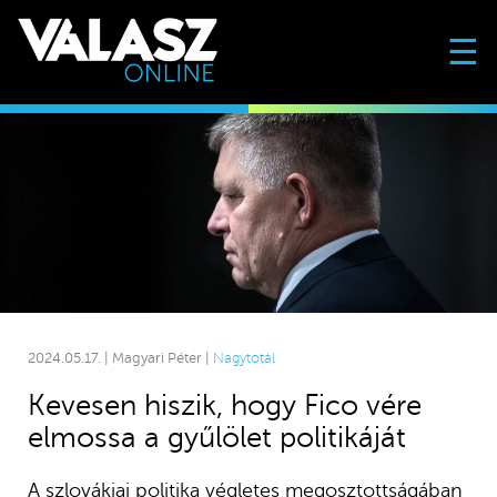
☰
2024.05.17. | Magyari Péter |
Nagytotál
Kevesen hiszik, hogy Fico vére
elmossa a gyűlölet politikáját
A szlovákiai politika végletes megosztottságában