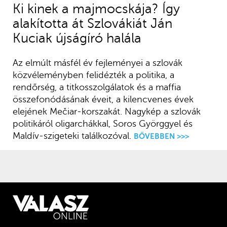
Ki kinek a majmocskája? Így
alakította át Szlovákiát Ján
Kuciak újságíró halála
Az elmúlt másfél év fejleményei a szlovák
közvéleményben felidézték a politika, a
rendőrség, a titkosszolgálatok és a maffia
összefonódásának éveit, a kilencvenes évek
elejének Mečiar-korszakát. Nagykép a szlovák
politikáról oligarchákkal, Soros Györggyel és
Maldív-szigeteki találkozóval.
BŐVEBBEN >>>