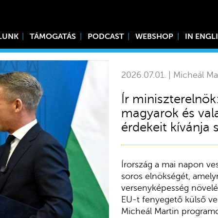
LUNK
TÁMOGATÁS
PODCAST
WEBSHOP
IN ENGL
2026.07.01. | Micheál Ma
Ír miniszterelnö
magyarok és val
érdekeit kívánja 
Írország a mai napon ves
soros elnökségét, amely
versenyképesség növelés
EU-t fenyegető külső ve
Micheál Martin programc