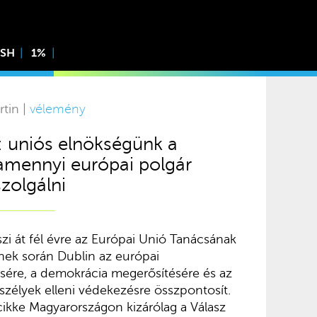
ISH
1%
rtin |
vélemény
k: uniós elnökségünk a
amennyi európai polgár
szolgálni
zi át fél évre az Európai Unió Tanácsának
nek során Dublin az európai
ére, a demokrácia megerősítésére és az
szélyek elleni védekezésre összpontosít.
ikke Magyarországon kizárólag a Válasz