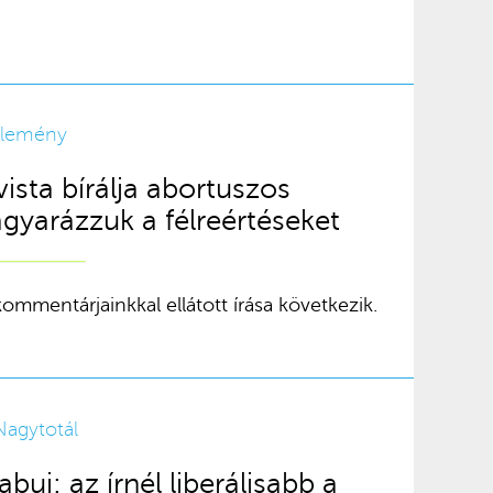
élemény
ista bírálja abortuszos
gyarázzuk a félreértéseket
ommentárjainkkal ellátott írása következik.
Nagytotál
bui: az írnél liberálisabb a