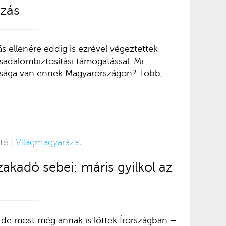
zás
tás ellenére eddig is ezrével végeztettek
sadalombiztosítási támogatással. Mi
nulsága van ennek Magyarországon? Több,
té |
Világmagyarázat
szakadó sebei: máris gyilkol az
 de most még annak is lőttek Írországban –