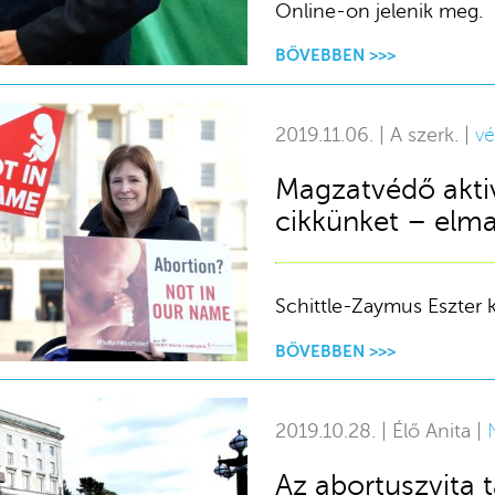
Online-on jelenik meg.
BŐVEBBEN >>>
2019.11.06. | A szerk. |
v
Magzatvédő aktiv
cikkünket – elma
Schittle-Zaymus Eszter k
BŐVEBBEN >>>
2019.10.28. | Élő Anita |
Az abortuszvita ta