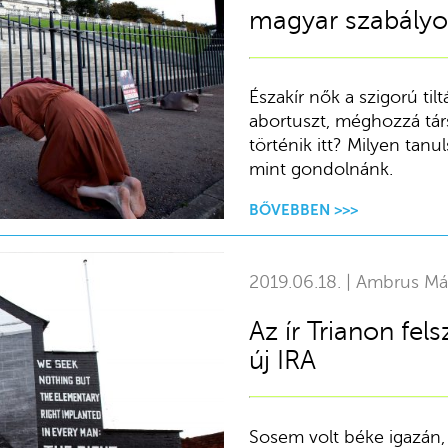
magyar szabályo
Északír nők a szigorú til
abortuszt, méghozzá tár
történik itt? Milyen ta
mint gondolnánk.
BŐVEBBEN >>>
2019.06.18. | Ambrus Má
Az ír Trianon fel
új IRA
Sosem volt béke igazán,