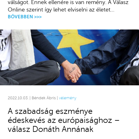
válságot. Ennek ellenére is van remény. A Válasz
Online szerint így lehet elviselni az életet…
BŐVEBBEN >>>
2022.10.03. | Béndek Ábris |
vélemény
A szabadság eszménye
édeskevés az európaisághoz –
válasz Donáth Annának