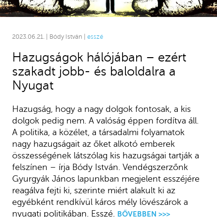
2023.06.21. | Bódy István |
esszé
Hazugságok hálójában – ezért
szakadt jobb- és baloldalra a
Nyugat
Hazugság, hogy a nagy dolgok fontosak, a kis
dolgok pedig nem. A valóság éppen fordítva áll.
A politika, a közélet, a társadalmi folyamatok
nagy hazugságait az őket alkotó emberek
összességének látszólag kis hazugságai tartják a
felszínen – írja Bódy István. Vendégszerzőnk
Gyurgyák János lapunkban megjelent esszéjére
reagálva fejti ki, szerinte miért alakult ki az
egyébként rendkívül káros mély lövészárok a
nyugati politikában. Esszé.
BŐVEBBEN >>>