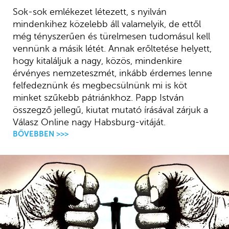
Sok-sok emlékezet létezett, s nyilván
mindenkihez közelebb áll valamelyik, de ettől
még tényszerűen és türelmesen tudomásul kell
vennünk a másik létét. Annak erőltetése helyett,
hogy kitaláljuk a nagy, közös, mindenkire
érvényes nemzeteszmét, inkább érdemes lenne
felfedeznünk és megbecsülnünk mi is köt
minket szűkebb pátriánkhoz. Papp István
összegző jellegű, kiutat mutató írásával zárjuk a
Válasz Online nagy Habsburg-vitáját.
BŐVEBBEN >>>