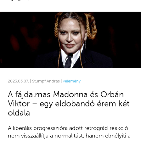
2023.03.07. | Stumpf András |
vélemény
A fájdalmas Madonna és Orbán
Viktor – egy eldobandó érem két
oldala
A liberális progresszióra adott retrográd reakció
nem visszaállítja a normalitást, hanem elmélyíti a