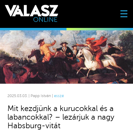
☰
2025.03.03. | Papp István |
esszé
Mit kezdjünk a kurucokkal és a
labancokkal? – lezárjuk a nagy
Habsburg-vitát