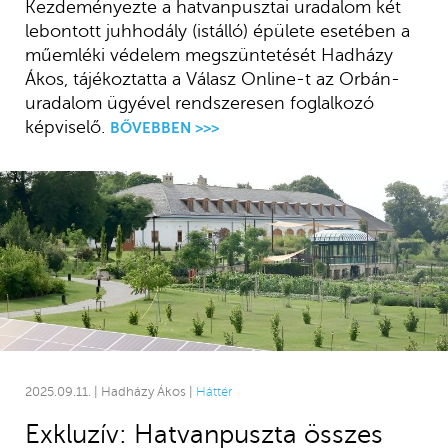
Kezdeményezte a hatvanpusztai uradalom két
lebontott juhhodály (istálló) épülete esetében a
műemléki védelem megszüntetését Hadházy
Ákos, tájékoztatta a Válasz Online-t az Orbán-
uradalom ügyével rendszeresen foglalkozó
képviselő.
BŐVEBBEN >>>
2025.09.11. | Hadházy Ákos |
Háttér
Exkluzív: Hatvanpuszta összes