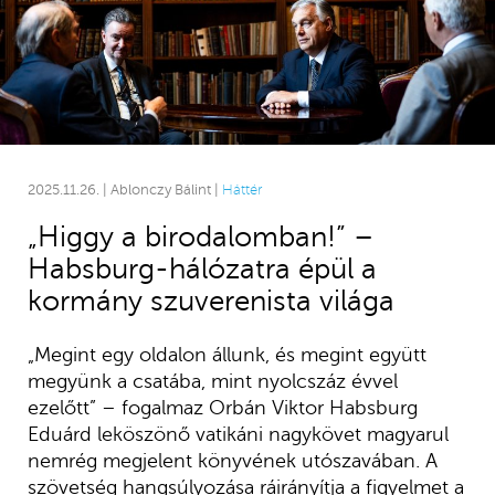
2025.11.26. | Ablonczy Bálint |
Háttér
„Higgy a birodalomban!” –
Habsburg-hálózatra épül a
kormány szuverenista világa
„Megint egy oldalon állunk, és megint együtt
megyünk a csatába, mint nyolcszáz évvel
ezelőtt” – fogalmaz Orbán Viktor Habsburg
Eduárd leköszönő vatikáni nagykövet magyarul
nemrég megjelent könyvének utószavában. A
szövetség hangsúlyozása ráirányítja a figyelmet a