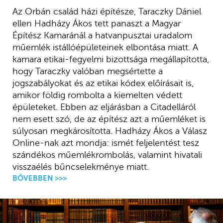
Az Orbán család házi építésze, Taraczky Dániel
ellen Hadházy Ákos tett panaszt a Magyar
Építész Kamaránál a hatvanpusztai uradalom
műemlék istállóépületeinek elbontása miatt. A
kamara etikai-fegyelmi bizottsága megállapította,
hogy Taraczky valóban megsértette a
jogszabályokat és az etikai kódex előírásait is,
amikor földig rombolta a kiemelten védett
épületeket. Ebben az eljárásban a Citadelláról
nem esett szó, de az építész azt a műemléket is
súlyosan megkárosította. Hadházy Ákos a Válasz
Online-nak azt mondja: ismét feljelentést tesz
szándékos műemlékrombolás, valamint hivatali
visszaélés bűncselekménye miatt.
BŐVEBBEN >>>