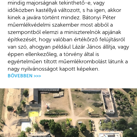
mindig majorságnak tekinthető-e, vagy
időközben kastéllyá változott, s ha igen, akkor
kinek a javára történt mindez. Bátonyi Péter
műemlékvédelmi szakember most abból a
szempontból elemzi a miniszterelnök apjának
építkezését, hogy valóban értékőrző felújításról
van szó, ahogyan például Lázár János állítja, vagy
éppen ellenkezőleg, a törvény által is
egyértelműen tiltott műemlékrombolást látunk a
nagy nyilvánosságot kapott képeken.
BŐVEBBEN >>>