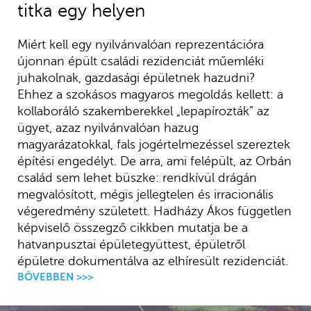
titka egy helyen
Miért kell egy nyilvánvalóan reprezentációra
újonnan épült családi rezidenciát műemléki
juhakolnak, gazdasági épületnek hazudni?
Ehhez a szokásos magyaros megoldás kellett: a
kollaboráló szakemberekkel „lepapírozták” az
ügyet, azaz nyilvánvalóan hazug
magyarázatokkal, fals jogértelmezéssel szereztek
építési engedélyt. De arra, ami felépült, az Orbán
család sem lehet büszke: rendkívül drágán
megvalósított, mégis jellegtelen és irracionális
végeredmény született. Hadházy Ákos független
képviselő összegző cikkben mutatja be a
hatvanpusztai épületegyüttest, épületről
épületre dokumentálva az elhíresült rezidenciát.
BŐVEBBEN >>>