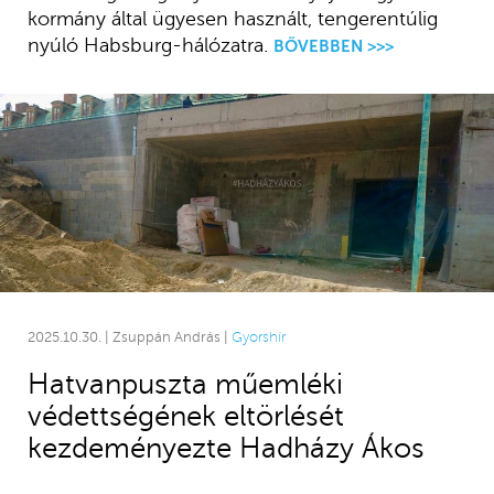
kormány által ügyesen használt, tengerentúlig
nyúló Habsburg-hálózatra.
BŐVEBBEN >>>
2025.10.30. | Zsuppán András |
Gyorshír
Hatvanpuszta műemléki
védettségének eltörlését
kezdeményezte Hadházy Ákos