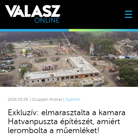
☰
2026.05.29. | Zsuppán András |
Gyorshír
Exkluzív: elmarasztalta a kamara
Hatvanpuszta építészét, amiért
lerombolta a műemléket!