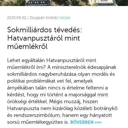
2025.09.02. | Zsuppán András |
esszé
Sokmilliárdos tévedés:
Hatvanpusztáról mint
műemlékről
Lehet egyáltalán Hatvanpusztáról mint
műemlékről írni? A miniszterelnök édesapjának
sokmilliárdos nagyberuházása olyan morális és
politikai problémákat vet fel, amelyek
árnyékában talán nincs is értelme feltenni a
kérdést, hogy mi történt a majorsággal mint
örökségi értékkel. Mégis muszáj, hiszen
Hatvanpuszta nem kizárólag közéleti botránykő
és rendszerszimbólum, hanem egy hányatott
sorsú műemlékegyüttes is.
BŐVEBBEN >>>