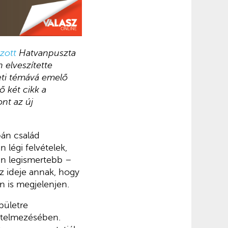
zott
Hatvanpuszta
 elveszítette
eti témává emelő
ő két cikk a
nt az új
bán család
légi felvételek,
án legismertebb –
z ideje annak, hogy
n is megjelenjen.
pületre
értelmezésében.