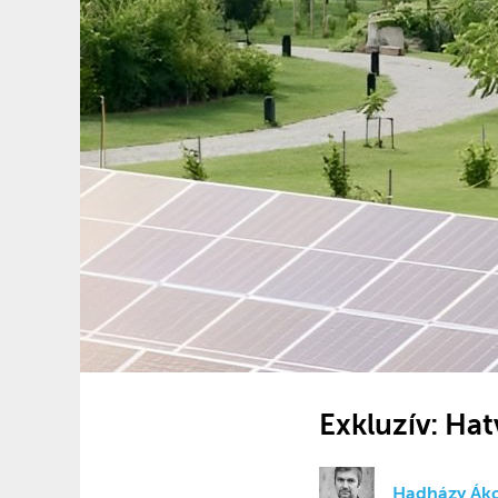
Exkluzív: Hat
Hadházy Ák