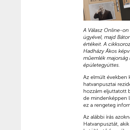
A Válasz Online-on
ügyével, majd Báto
értékeit. A cikksor
Hadházy Ákos képvi
műemlék majorság le
épületegyüttes.
Az elmúlt években 
hatvanpusztai rezid
hozzám eljuttatott 
de mindenképpen le
ez a rengeteg infor
Az alábbi írás azok
Hatvanpusztát, akik