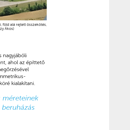
 föld alá rejtett összekötés,
zy Ákos)
s nagyjábóli
nt, ahol az építtető
 megőrzésével
immetrikus-
öré kialakítani.
s méreteinek
a beruházás