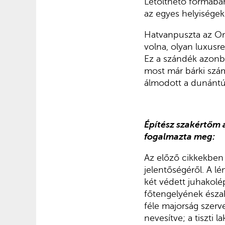
Letölthető formában
az egyes helyiségek
Hatvanpuszta az Orb
volna, olyan luxusr
Ez a szándék azonba
most már bárki szám
álmodott a dunántúl
Építész szakértőm 
fogalmazta meg:
Az előző cikkekben 
jelentőségéről. A l
két védett juhakol
főtengelyének északn
féle majorság szerv
nevesítve; a tiszti 