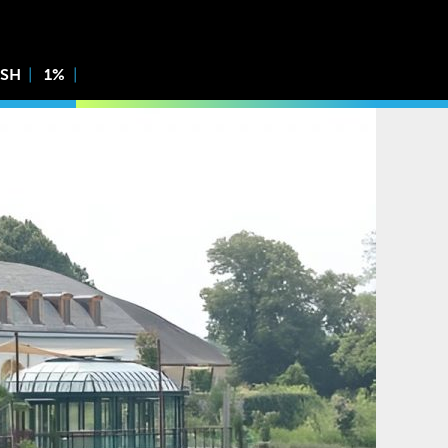
ISH
1%