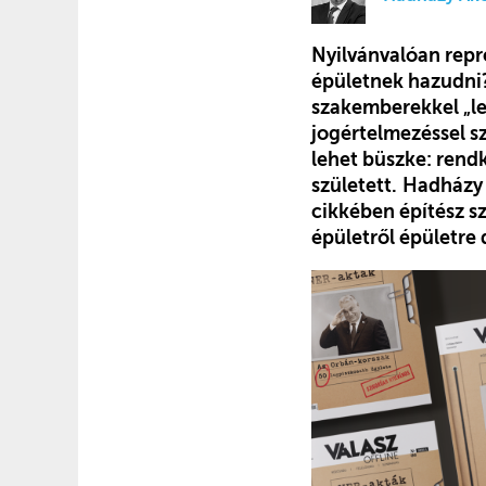
Nyilvánvalóan repr
épületnek hazudni?
szakemberekkel „le
jogértelmezéssel sz
lehet büszke: rendk
született.
Hadházy 
cikkében építész s
épületről épületre 