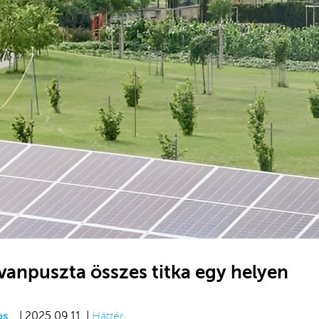
vanpuszta összes titka egy helyen
os
| 2025.09.11. |
Háttér