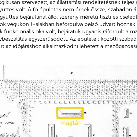
gikusan szervezett, az állattartási rendeltetésnek telje
üttes volt. A fő épületek nem érnek össze, szabadon ál
gyüttes bejáratánál álló, szerény méretű tiszti és cseléd
ok végükön L-alakban befordulva belső udvart hoznak lé
k funkcionális oka volt, bejáratuk ugyanis ráfordult a 
ybeszállítás egyszerűsödött. Az épületek közötti szabad
rt az időjáráshoz alkalmazkodni lehetett a mezőgazd