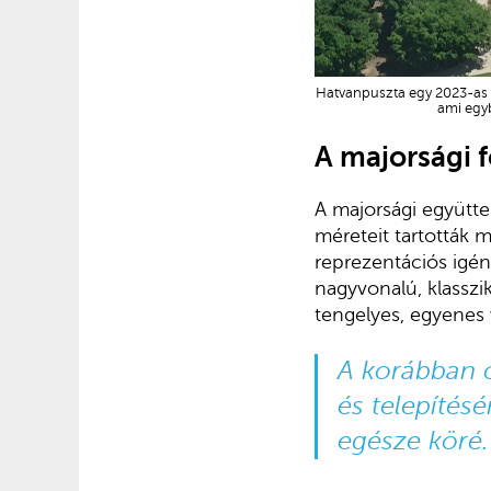
Hatvanpuszta egy 2023-as lég
ami egy
A majorsági 
A majorsági együttes
méreteit tartották m
reprezentációs igén
nagyvonalú, klasszi
tengelyes, egyenes v
A korábban 
és telepítés
egésze köré.