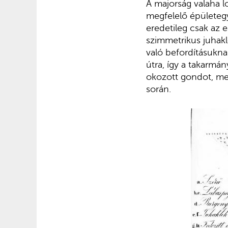
A majorság valaha lo
megfelelő épületegy
eredetileg csak az e
szimmetrikus juhakl
való befordításukna
útra, így a takarmán
okozott gondot, me
során.