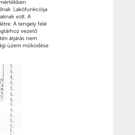
s mértékben
lnak. Lakófunkciója
laknak volt. A
tre. A tengely felé
magtárhoz vezető
téri átjárás nem
asági üzem működése