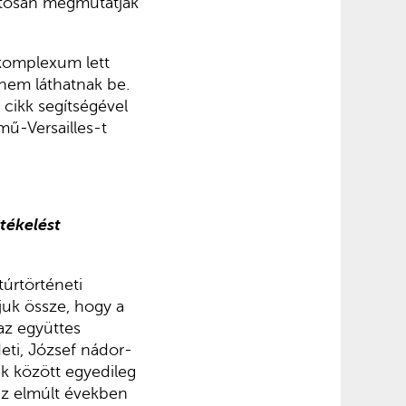
ontosan megmutatják
 komplexum lett
 nem láthatnak be.
cikk segítségével
mű-Versailles-t
tékelést
túrtörténeti
juk össze, hogy a
az együttes
deti, József nádor-
ek között egyedileg
 az elmúlt években