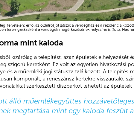
i felvételen; erről az oldalról jól látszik a vendégház és a rezidencia közötti,
ben teremgarázsként a vendégek megérkezésének helyszíne is (fotó: Hadhá
forma mint kaloda
ből kizárólag a telepítést, azaz épületek elhelyezését é
eg szigorú keretként. Ez volt az egyetlen hivatkozási po
ye és a műemléki jogi státusza találkozott. A telepítés
kusan komponált, a reneszánsz kertekre visszautaló, sz
onalakkal szerkesztett díszparkot lehetett az épületek k
ott álló műemlékegyüttes hozzávetőlege
ének megtartása mint egy kaloda feszült 