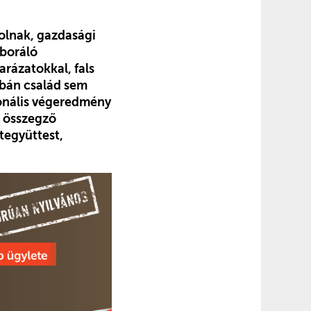
olnak, gazdasági
aboráló
rázatokkal, fals
Orbán család sem
ionális végeredmény
t összegző
tegyüttest,