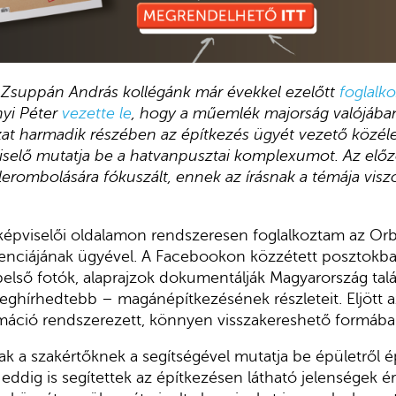
 Zsuppán András kollégánk már évekkel ezelőtt
foglalko
nyi Péter
vezette le
, hogy a műemlék majorság valójában
ozat harmadik részében az építkezés ügyét vezető közél
selő mutatja be a hatvanpusztai komplexumot.
Az előz
rombolására fókuszált, ennek az írásnak a témája viszo
képviselői oldalamon rendszeresen foglalkoztam az Or
enciájának ügyével. A Facebookon közzétett posztokban 
belső fotók, alaprajzok dokumentálják Magyarország tal
ghírhedtebb – magánépítkezésének részleteit. Eljött a
máció rendszerezett, könnyen visszakereshető formába
nak a szakértőknek a segítségével mutatja be épületről é
 eddig is segítettek az építkezésen látható jelenségek 