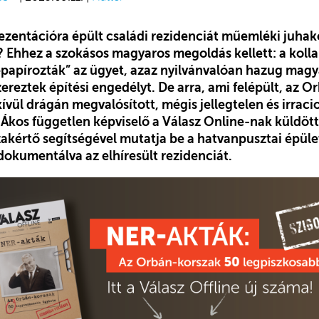
ezentációra épült családi rezidenciát műemléki juhak
 Ehhez a szokásos magyaros megoldás kellett: a koll
papírozták” az ügyet, azaz nyilvánvalóan hazug magya
ereztek építési engedélyt. De arra, ami felépült, az 
ívül drágán megvalósított, mégis jellegtelen és irrac
Ákos független képviselő a Válasz Online-nak küldöt
zakértő segítségével mutatja be a hatvanpusztai épüle
dokumentálva az elhíresült rezidenciát.