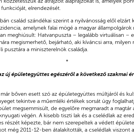
 közzétesszük az átrajzolt alaprajzokat is, amelyek p
 funkcióját, elrendezését.
án család szándékai szerint a nyilvánosság elől elzárt
ezidencia, amelynek falai mögé a magyar állampolgárok
n meghiúsult: Hatvanpuszta – legalább virtuálisan – e 
ára megismerhető, bejárható, aki kíváncsi arra, milyen 
i pusztára a miniszterelnök családja.
*
az új épületegyüttes egészéről a következő szakmai ér
már bőven esett szó az épületegyüttes múltjáról és kul
ényeget tekintve a műemléki értékek sorsát úgy foglalhat
épület megsemmisült, de egyelőre megmaradt a magtár 
yugati végén. A kisebb tiszti lak és a cselédlak az ere
es részét képezte, bár nem szerepeltek a védett épület
lakot még 2011-12-ben átalakították, a cselédlak viszont