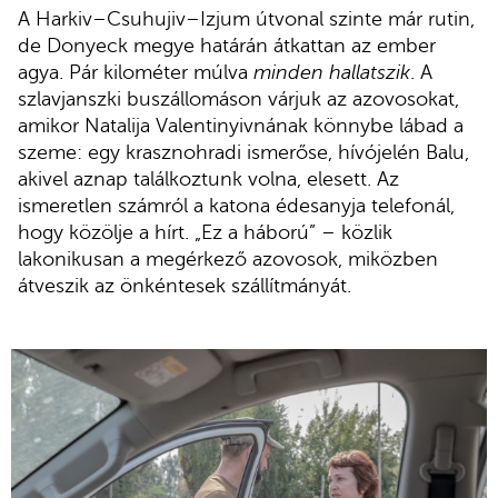
A Harkiv–Csuhujiv–Izjum útvonal szinte már rutin,
de Donyeck megye határán átkattan az ember
agya. Pár kilométer múlva
minden hallatszik
. A
szlavjanszki buszállomáson várjuk az azovosokat,
amikor Natalija Valentinyivnának könnybe lábad a
szeme: egy krasznohradi ismerőse, hívójelén Balu,
akivel aznap találkoztunk volna, elesett. Az
ismeretlen számról a katona édesanyja telefonál,
hogy közölje a hírt. „Ez a háború” – közlik
lakonikusan a megérkező azovosok, miközben
átveszik az önkéntesek szállítmányát.