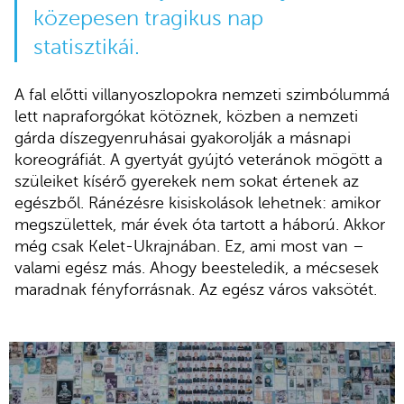
közepesen tragikus nap
statisztikái.
A fal előtti villanyoszlopokra nemzeti szimbólummá
lett napraforgókat kötöznek, közben a nemzeti
gárda díszegyenruhásai gyakorolják a másnapi
koreográfiát. A gyertyát gyújtó veteránok mögött a
szüleiket kísérő gyerekek nem sokat értenek az
egészből. Ránézésre kisiskolások lehetnek: amikor
megszülettek, már évek óta tartott a háború. Akkor
még csak Kelet-Ukrajnában. Ez, ami most van –
valami egész más. Ahogy beesteledik, a mécsesek
maradnak fényforrásnak. Az egész város vaksötét.