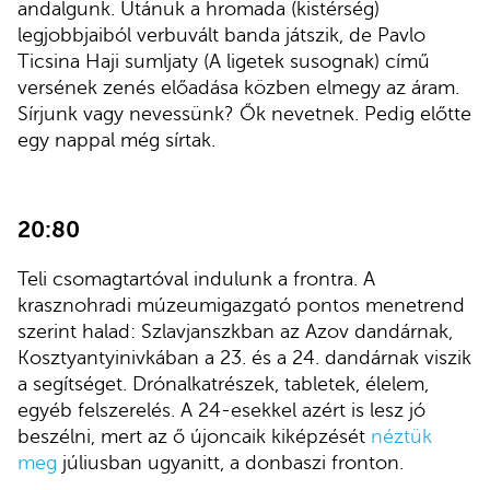
andalgunk.
Utánuk a hromada (kistérség)
legjobbjaiból verbuvált banda játszik, de
Pavlo
Ticsina Haji sumljaty (A ligetek susognak) című
versének zenés előadása közben elmegy az áram.
Sírjunk vagy nevessünk? Ők nevetnek. Pedig előtte
egy nappal még sírtak.
20:80
Teli csomagtartóval indulunk a frontra. A
krasznohradi múzeumigazgató pontos menetrend
szerint halad: Szlavjanszkban az Azov dandárnak,
Kosztyantyinivkában a 23. és a 24. dandárnak viszik
a segítséget. Drónalkatrészek, tabletek, élelem,
egyéb felszerelés. A 24-esekkel azért is lesz jó
beszélni, mert az ő újoncaik kiképzését
néztük
meg
júliusban ugyanitt, a donbaszi fronton.