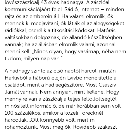
lövészzászlóalj 43 éves hadnagya. A zászlóalj
kommunikációjáért felel. Rádió, internet – minden
rajta és az emberein áll. Ha valami elromlik, ők
mennek ki megjavítani, ők látják el az alegységeket
rádiókkal, cserélik a titkosítási kódokat. Hatórás
váltásokban dolgoznak, de állandó készültségben
vannak; ha az állásban elromlik valami, azonnal
menni kell: „Nincs olyan, hogy vasárnap, néha nem
tudom, milyen nap van.”
A hadnagy szinte az első naptól harcol: miután
Harkivból a háború elején Lvivbe menekítette a
családot, ment a hadkiegészítőre. Most Csasziv
Jarnál vannak. Nem annyian, mint kellene. Hogy
mennyire van a zászlóalj a teljes feltöltöttségtől,
minősített információ, de már korábban sem volt
100 százalékos, amikor a közeli Torecknél
harcoltak. „Ott könnyebb volt, mert mi
rohamoztunk. Most meg ők. Rövidebb szakaszt