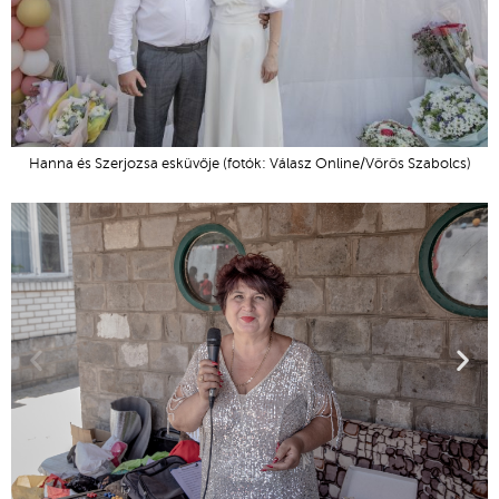
Hanna és Szerjozsa esküvője (fotók: Válasz Online/Vörös Szabolcs)