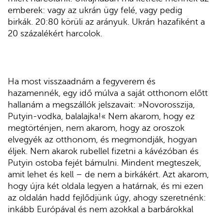
emberek: vagy az ukrán ügy felé, vagy pedig
birkák. 20:80 körüli az arányuk. Ukrán hazafiként a
20 százalékért harcolok.
Ha most visszaadnám a fegyverem és
hazamennék, egy idő múlva a saját otthonom előtt
hallanám a megszállók jelszavait: »Novorosszija,
Putyin-vodka, balalajka!« Nem akarom, hogy ez
megtörténjen, nem akarom, hogy az oroszok
elvegyék az otthonom, és megmondják, hogyan
éljek. Nem akarok rubellel fizetni a kávézóban és
Putyin ostoba fejét bámulni. Mindent megteszek,
amit lehet és kell – de nem a birkákért. Azt akarom,
hogy újra két oldala legyen a határnak, és mi ezen
az oldalán hadd fejlődjünk úgy, ahogy szeretnénk:
inkább Európával és nem azokkal a barbárokkal