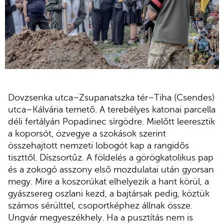
Dovzsenka utca–Zsupanatszka tér–Tiha (Csendes)
utca–Kálvária temető. A terebélyes katonai parcella
déli fertályán Popadinec sírgödre. Mielőtt leeresztik
a koporsót, özvegye a szokások szerint
összehajtott nemzeti lobogót kap a rangidős
tiszttől. Díszsortűz. A földelés a görögkatolikus pap
és a zokogó asszony első mozdulatai után gyorsan
megy. Mire a koszorúkat elhelyezik a hant körül, a
gyászsereg oszlani kezd, a bajtársak pedig, köztük
számos sérülttel, csoportképhez állnak össze.
Ungvár megyeszékhely. Ha a pusztítás nem is