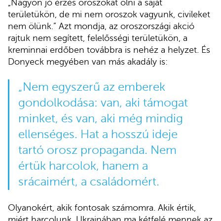
„Nagyon jó érzés oroszokat ölni a saját
területükön, de mi nem oroszok vagyunk, civileket
nem ölünk.” Azt mondja, az oroszországi akció
rajtuk nem segített, felelősségi területükön, a
kreminnai erdőben továbbra is nehéz a helyzet. És
Donyeck megyében van más akadály is:
„Nem egyszerű az emberek
gondolkodása: van, aki támogat
minket, és van, aki még mindig
ellenséges. Hat a hosszú ideje
tartó orosz propaganda. Nem
értük harcolok, hanem a
srácaimért, a családomért.
Olyanokért, akik fontosak számomra. Akik értik,
miért harcolunk. Ukrajnában ma kétfelé mennek az