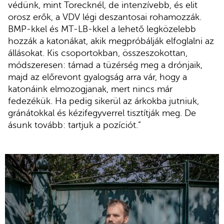
védünk, mint Torecknél, de intenzívebb, és elit
orosz erők, a VDV légi deszantosai rohamozzák.
BMP-kkel és MT-LB-kkel a lehető legközelebb
hozzák a katonákat, akik megpróbálják elfoglalni az
állásokat. Kis csoportokban, összeszokottan,
módszeresen: támad a tüzérség meg a drónjaik,
majd az előrevont gyalogság arra vár, hogy a
katonáink elmozogjanak, mert nincs már
fedezékük. Ha pedig sikerül az árkokba jutniuk,
gránátokkal és kézifegyverrel tisztítják meg. De
ásunk tovább: tartjuk a pozíciót.”