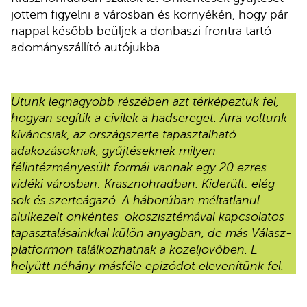
jöttem figyelni a városban és környékén, hogy pár
nappal később beüljek a donbaszi frontra tartó
adományszállító autójukba.
Utunk legnagyobb részében azt térképeztük fel,
hogyan segítik a civilek a hadsereget. Arra voltunk
kíváncsiak, az országszerte tapasztalható
adakozásoknak, gyűjtéseknek milyen
félintézményesült formái vannak egy 20 ezres
vidéki városban: Krasznohradban. Kiderült: elég
sok és szerteágazó. A háborúban méltatlanul
alulkezelt önkéntes-ökoszisztémával kapcsolatos
tapasztalásainkkal külön anyagban, de más Válasz-
platformon találkozhatnak a közeljövőben. E
helyütt néhány másféle epizódot elevenítünk fel.