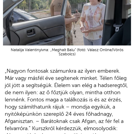
Natalija Valentinyivna: „Meghalt Balu” (fotó: Válasz Online/Vörös
Szabolcs)
„Nagyon fontosak számunkra az ilyen emberek.
Már vagy másfél éve segítenek minket. Télen főleg
jól jött a segítségük. Élelem van elég a hadseregtől,
de nem ilyen: az ő főztjük olyan, mintha otthon
lennénk. Fontos maga a találkozás is és az érzés,
hogy számíthatunk rájuk – mondja egyikük, a
nyitóképünkön szereplő 24 éves főhadnagy,
Afganisztan. – Barátoknak csak Afgan, az fér fel a
felvarróra.” Kurszkról kérdezzük, elmosolyodik: