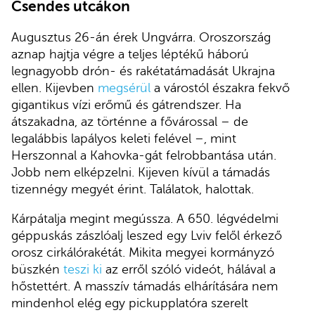
Csendes utcákon
Augusztus 26-án érek Ungvárra. Oroszország
aznap hajtja végre a teljes léptékű háború
legnagyobb drón- és rakétatámadását Ukrajna
ellen. Kijevben
megsérül
a várostól északra fekvő
gigantikus vízi erőmű és gátrendszer. Ha
átszakadna, az történne a fővárossal – de
legalábbis lapályos keleti felével –, mint
Herszonnal a Kahovka-gát felrobbantása után.
Jobb nem elképzelni. Kijeven kívül a támadás
tizennégy megyét érint. Találatok, halottak.
Kárpátalja megint megússza. A 650. légvédelmi
géppuskás zászlóalj leszed egy Lviv felől érkező
orosz cirkálórakétát. Mikita megyei kormányzó
büszkén
teszi ki
az erről szóló videót, hálával a
hőstettért. A masszív támadás elhárítására nem
mindenhol elég egy pickupplatóra szerelt