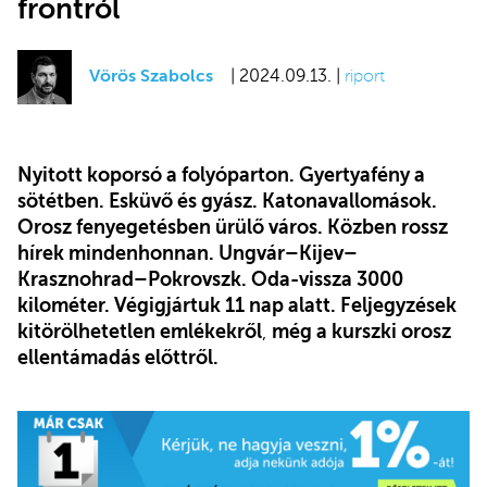
frontról
Vörös Szabolcs
| 2024.09.13. |
riport
Nyitott koporsó a folyóparton. Gyertyafény a
sötétben. Esküvő és gyász. Katonavallomások.
Orosz fenyegetésben ürülő város. Közben rossz
hírek mindenhonnan. Ungvár–Kijev–
Krasznohrad–Pokrovszk. Oda-vissza 3000
kilométer. Végigjártuk 11 nap alatt. Feljegyzések
kitörölhetetlen emlékekről
,
még a kurszki orosz
ellentámadás előttről.