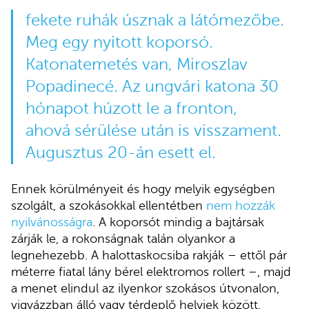
fekete ruhák úsznak a látómezőbe.
Meg egy nyitott koporsó.
Katonatemetés van, Miroszlav
Popadinecé. Az ungvári katona 30
hónapot húzott le a fronton,
ahová sérülése után is visszament.
Augusztus 20-án esett el.
Ennek körülményeit és hogy melyik egységben
szolgált, a szokásokkal ellentétben
nem hozzák
nyilvánosságra
. A koporsót mindig a bajtársak
zárják le, a rokonságnak talán olyankor a
legnehezebb. A halottaskocsiba rakják – ettől pár
méterre fiatal lány bérel elektromos rollert –, majd
a menet elindul az ilyenkor szokásos útvonalon,
vigyázzban álló vagy térdeplő helyiek között.