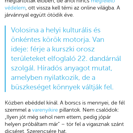
megtartották élőben, de ahol nincs
megfelelő
védelem
, ott vissza kell térni az online világba. A
járvánnyal együtt ötödik éve.
Volosina a helyi kulturális és
önkéntes körök motorja. Van
ideje: férje a kurszki orosz
területeket elfoglaló 22. dandárnál
szolgál. Híradós anyagot mutat,
amelyben nyilatkozik, de a
büszkeséget könnyek váltják fel.
Közben ebéddel kínál. A borscs is mennyei, de fél
szemmel a
varenyikire
pillantok. Nem csalódok:
„Ilyen jót még sehol nem ettem, pedig jópár
helyen próbáltam már” – tör fel a vigasznak szánt
dicséret. Szerencsére hat.