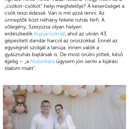
„csókot-csókot” helyi megfelelője? A keserűséget a
csók teszi édessé. Van is mit azzá tenni. Az
ünneplők közt néhány fekete ruhás férfi. A
vőlegény, Szerjozsa olyan helyen
erdészkedik
Kupjanszknál
, ahol az ukrán 43.
gépesített dandár harcol az oroszokkal. Ennél az
egységnél szolgál a tanúja, innen valók a
gyászruhás bajtársak is. De most örülni jöttek, késő
éjjelig – „a
hlubinkára
úgysem jön senki a kijárási
tilalom miatt”.