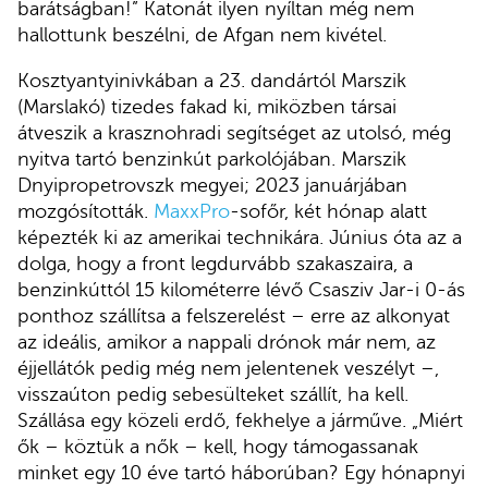
barátságban!” Katonát ilyen nyíltan még nem
hallottunk beszélni, de Afgan nem kivétel.
Kosztyantyinivkában a 23. dandártól Marszik
(Marslakó) tizedes fakad ki, miközben társai
átveszik a krasznohradi segítséget az utolsó, még
nyitva tartó benzinkút parkolójában. Marszik
Dnyipropetrovszk megyei; 2023 januárjában
mozgósították.
MaxxPro
-sofőr, két hónap alatt
képezték ki az amerikai technikára. Június óta az a
dolga, hogy a front legdurvább szakaszaira, a
benzinkúttól 15 kilométerre lévő Csasziv Jar-i 0-ás
ponthoz szállítsa a felszerelést – erre az alkonyat
az ideális, amikor a nappali drónok már nem, az
éjjellátók pedig még nem jelentenek veszélyt –,
visszaúton pedig sebesülteket szállít, ha kell.
Szállása egy közeli erdő, fekhelye a járműve. „Miért
ők – köztük a nők – kell, hogy támogassanak
minket egy 10 éve tartó háborúban? Egy hónapnyi