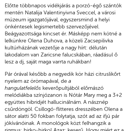
Előtte többnapos vidékjárás a porzó-égő szántók
mentén Natalija Valentinyivna Sveccel, a városi
múzeum igazgatójával, egyszersmind a helyi
önkéntesek legismertebb szervezőjével.
Beágyazottsága kincset ér. Másképp nem kötné a
lelkünkre Olena Duhova, a közeli Zacsepilivka
kultúrházának vezetője a nagy hírt: délután
lakodalom van Zaricsne falucskában, ráadásul ő
lesz a dj, saját maga varrta ruhákban!
Pár órával később a negyedik kör házi citruslikőrt
nyelem az örömapával, de
a
hangulatfelelős
keverőpultjából előmászó
melódiákba színjózanon is Nótár Mary meg a 3+2
együttes hibridjét hallucinálnám. A násznép
csűrdöngöl. Csillogó-flitteres dresszében Olena a
sátor alatti 50 fokban folytatja, szót ad az ifjú pár
jókívánóinak. A monológok közt felhangzik a
rigmus: hirko-hirko! Azaz: keserű. Hogy miért ez a