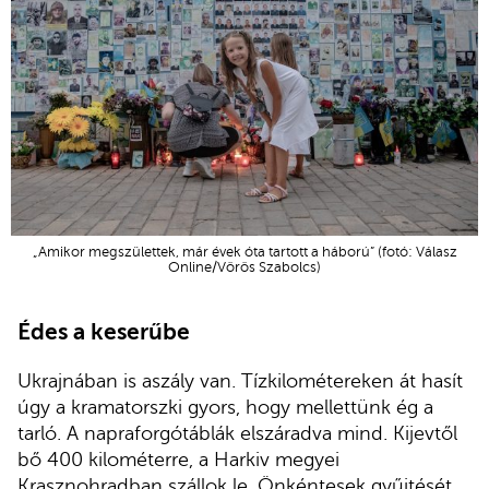
„Amikor megszülettek, már évek óta tartott a háború” (fotó: Válasz
Online/Vörös Szabolcs)
Édes a keserűbe
Ukrajnában is aszály van. Tízkilométereken át hasít
úgy a kramatorszki gyors, hogy mellettünk ég a
tarló. A napraforgótáblák elszáradva mind. Kijevtől
bő 400 kilométerre, a Harkiv megyei
Krasznohradban szállok le. Önkéntesek gyűjtését