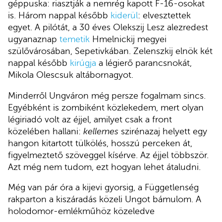
géppuska: riasztják a nemrég kapott F-16-osokat
is. Három nappal később
kiderül
: elvesztettek
egyet. A pilótát, a 30 éves Olekszij Lesz alezredest
ugyanaznap
temetik
Hmelnickij megyei
szülővárosában, Sepetivkában. Zelenszkij elnök két
nappal később
kirúgja
a légierő parancsnokát,
Mikola Olescsuk altábornagyot.
Minderről Ungváron még persze fogalmam sincs.
Egyébként is zombiként közlekedem, mert olyan
légiriadó volt az éjjel, amilyet csak a front
közelében hallani:
kellemes
szirénazaj helyett egy
hangon kitartott tülkölés, hosszú perceken át,
figyelmeztető szöveggel kísérve. Az éjjel többször.
Azt még nem tudom, ezt hogyan lehet átaludni.
Még van pár óra a kijevi gyorsig, a Függetlenség
rakparton a kiszáradás közeli Ungot bámulom. A
holodomor-emlékműhöz közeledve