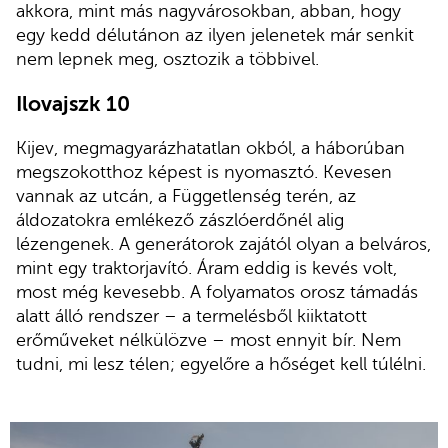
akkora, mint más nagyvárosokban, abban, hogy
egy kedd délutánon az ilyen jelenetek már senkit
nem lepnek meg, osztozik a többivel.
Ilovajszk 10
Kijev, megmagyarázhatatlan okból, a háborúban
megszokotthoz képest is nyomasztó. Kevesen
vannak az utcán, a Függetlenség terén, az
áldozatokra emlékező zászlóerdőnél alig
lézengenek. A generátorok zajától olyan a belváros,
mint egy traktorjavító. Áram eddig is kevés volt,
most még kevesebb. A folyamatos orosz támadás
alatt álló rendszer – a termelésből kiiktatott
erőműveket nélkülözve – most ennyit bír. Nem
tudni, mi lesz télen; egyelőre a hőséget kell túlélni.