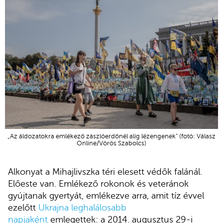
„Az áldozatokra emlékező zászlóerdőnél alig lézengenek” (fotó: Válasz
Online/Vörös Szabolcs)
Alkonyat a Mihajlivszka téri elesett védők falánál.
Előeste van. Emlékező rokonok és veteránok
gyújtanak gyertyát, emlékezve arra, amit tíz évvel
ezelőtt
Ukrajna leghalálosabb
napjaként
emlegettek: a 2014. augusztus 29-i