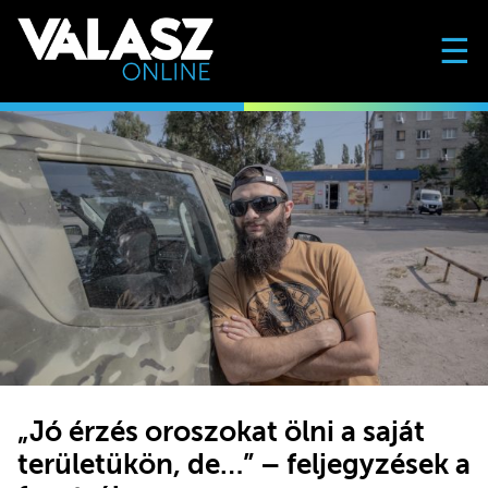
☰
„Jó érzés oroszokat ölni a saját
területükön, de…” – feljegyzések a