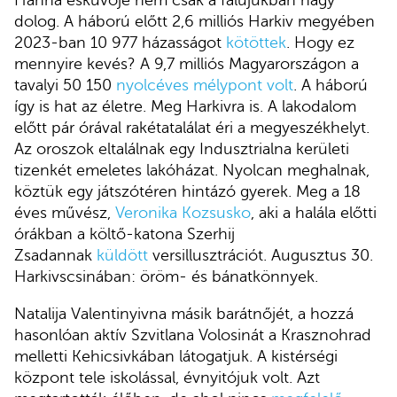
Hanna esküvője nem csak a falujukban nagy
dolog. A háború előtt 2,6 milliós Harkiv megyében
2023-ban 10 977 házasságot
kötöttek
. Hogy ez
mennyire kevés? A 9,7 milliós Magyarországon a
tavalyi 50 150
nyolcéves mélypont volt
. A háború
így is hat az életre. Meg Harkivra is. A lakodalom
előtt pár órával rakétatalálat éri a megyeszékhelyt.
Az oroszok eltalálnak egy Indusztrialna kerületi
tizenkét emeletes lakóházat. Nyolcan meghalnak,
köztük egy játszótéren hintázó gyerek. Meg a 18
éves művész,
Veronika Kozsusko
, aki a halála előtti
órákban a költő-katona Szerhij
Zsadannak
küldött
versillusztrációt. Augusztus 30.
Harkivscsinában: öröm- és bánatkönnyek.
Natalija Valentinyivna másik barátnőjét, a hozzá
hasonlóan aktív Szvitlana Volosinát a Krasznohrad
melletti Kehicsivkában látogatjuk. A kistérségi
központ tele iskolással, évnyitójuk volt. Azt