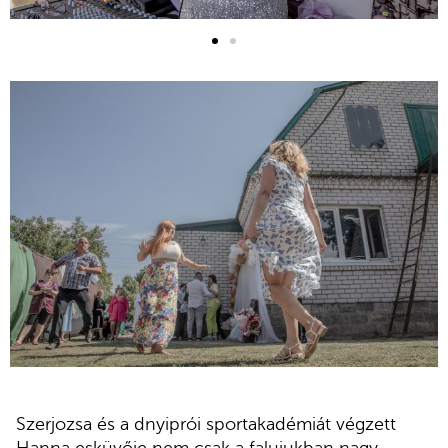
Szerjozsa és a dnyiprói sportakadémiát végzett