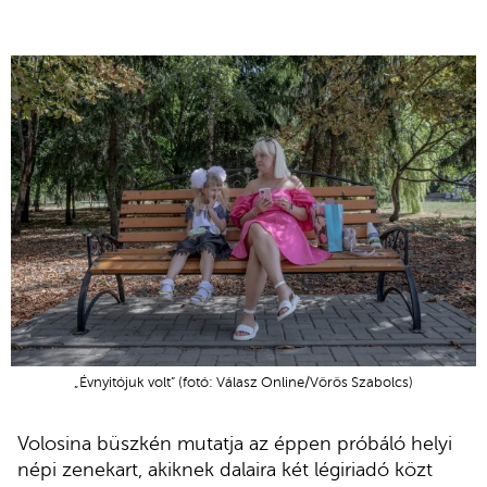
„Évnyitójuk volt” (fotó: Válasz Online/Vörös Szabolcs)
Volosina büszkén mutatja az éppen próbáló helyi
népi zenekart,
akiknek dalaira két légiriadó közt