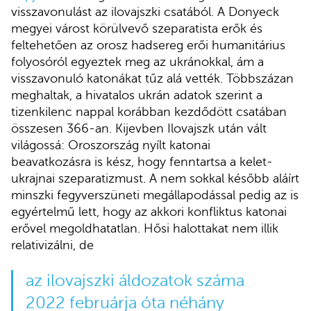
visszavonulást az
ilovajszki csatából. A Donyeck
megyei várost körülvevő szeparatista erők és
feltehetően az orosz hadsereg erői humanitárius
folyosóról egyeztek meg az ukránokkal, ám a
visszavonuló katonákat tűz alá vették. Többszázan
meghaltak, a hivatalos ukrán adatok szerint a
tizenkilenc nappal korábban kezdődött csatában
összesen 366-an. Kijevben Ilovajszk után vált
világossá: Oroszország nyílt katonai
beavatkozásra is kész, hogy fenntartsa a kelet-
ukrajnai szeparatizmust. A nem sokkal később aláírt
minszki fegyverszüneti megállapodással pedig az is
egyértelmű lett, hogy az akkori konfliktus katonai
erővel megoldhatatlan. Hősi halottakat nem illik
relativizálni, de
az ilovajszki áldozatok száma
2022 februárja óta néhány