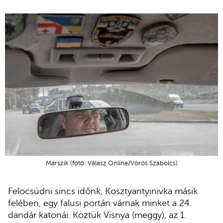
Marszik (fotó: Válasz Online/Vörös Szabolcs)
Felocsúdni sincs időnk, Kosztyantyinivka másik
felében, egy falusi portán várnak minket a 24.
dandár katonái. Köztük Visnya (meggy), az 1.