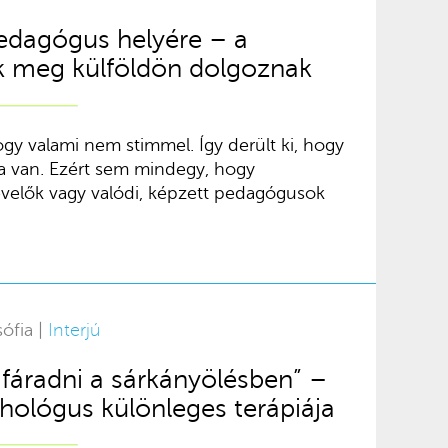
edagógus helyére – a
 meg külföldön dolgoznak
gy valami nem stimmel. Így derült ki, hogy
a van. Ezért sem mindegy, hogy
evelők vagy valódi, képzett pedagógusok
ófia |
Interjú
 fáradni a sárkányölésben” –
chológus különleges terápiája