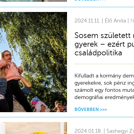
2024.11.11. | Élő Anita |
N
Sosem született
gyerek – ezért p
családpolitika
Kifulladt a kormány dem
gyerekekre, sok pénz ing
számolt egy fontos mutat
demográfiai eredményeke
BŐVEBBEN >>>
2024.01.18. | Sashegyi Zs