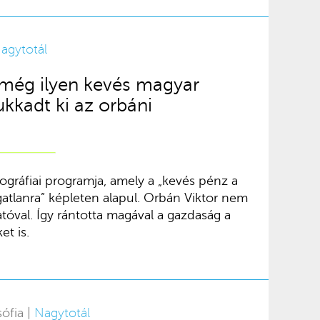
agytotál
 még ilyen kevés magyar
ukkadt ki az orbáni
ográfiai programja, amely a „kevés pénz a
atlanra” képleten alapul. Orbán Viktor nem
óval. Így rántotta magával a gazdaság a
t is.
ófia |
Nagytotál