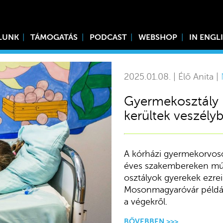
LUNK
TÁMOGATÁS
PODCAST
WEBSHOP
IN ENGL
2025.01.08. | Élő Anita |
Gyermekosztály 
kerültek veszély
A kórházi gyermekorvos
éves szakembereken múli
osztályok gyerekek ezrei
Mosonmagyaróvár példáj
a végekről.
BŐVEBBEN >>>