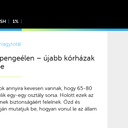
ISH
1%
Nagytotál
pengeélen – újabb kórházak
be
ok annyira kevesen vannak, hogy 65-80
k egy-egy osztály sorsa. Holott ezek az
nek biztonságáért felelnek. Ózd és
án mutatjuk be, hogyan vonul le az állam