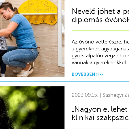
Nevelő jöhet a p
diplomás óvónők
Az óvónő vette észre, ho
a gyereknek agydaganat
gyorstalpalón végzett n
vannak a gyerekeinkkel.
BŐVEBBEN >>>
2023.09.15. | Sashegyi Zs
„Nagyon el lehet
klinikai szakpszi