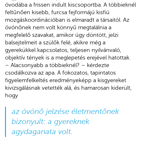
óvodába a frissen indult kiscsoportba. A többieknél
feltűnően kisebb, furcsa fejformájú kisfiú
mozgáskoordinációban is elmaradt a társaitól. Az
óvónőnek nem volt könnyű megtalálnia a
megfelelő szavakat, amikor úgy döntött, jelzi
balsejtelmeit a szülők felé, akikre még a
gyerekükkel kapcsolatos, teljesen nyilvánvaló,
objektív tények is a meglepetés erejével hatottak.
– Alacsonyabb a többieknél? – kérdezte
csodálkozva az apa. A fokozatos, tapintatos
figyelemfelkeltés eredményeképp a kisgyereket
kivizsgálásnak vetették alá, és hamarosan kiderült,
hogy
az óvónő jelzése életmentőnek
bizonyult: a gyereknek
agydaganata volt.