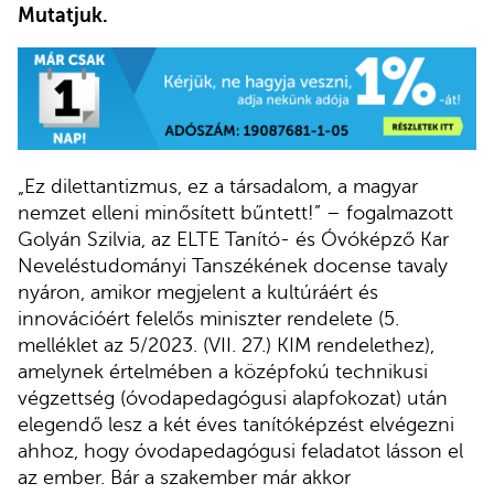
Mutatjuk.
„Ez dilettantizmus, ez a társadalom, a magyar
nemzet elleni minősített bűntett!” – fogalmazott
Golyán Szilvia, az ELTE Tanító- és Óvóképző Kar
Neveléstudományi Tanszékének docense tavaly
nyáron, amikor megjelent a kultúráért és
innovációért felelős miniszter rendelete (5.
melléklet az 5/2023. (VII. 27.) KIM rendelethez),
amelynek értelmében a középfokú technikusi
végzettség (óvodapedagógusi alapfokozat) után
elegendő lesz a két éves tanítóképzést elvégezni
ahhoz, hogy óvodapedagógusi feladatot lásson el
az ember. Bár a szakember már akkor