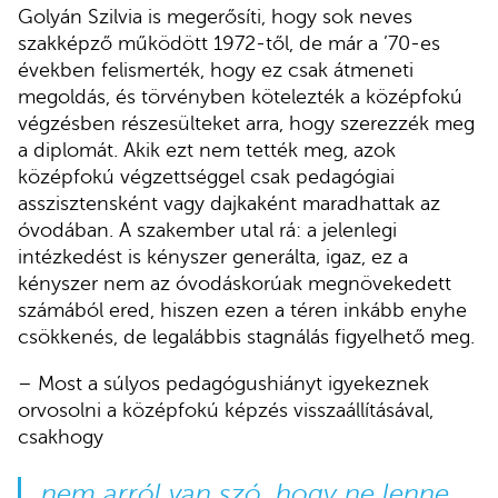
Golyán Szilvia is megerősíti, hogy sok neves
szakképző működött 1972-től, de már a ’70-es
években felismerték, hogy ez csak átmeneti
megoldás, és törvényben kötelezték a középfokú
végzésben részesülteket arra, hogy szerezzék meg
a diplomát. Akik ezt nem tették meg, azok
középfokú végzettséggel csak pedagógiai
asszisztensként vagy dajkaként maradhattak az
óvodában. A szakember utal rá: a jelenlegi
intézkedést is kényszer generálta, igaz, ez a
kényszer nem az óvodáskorúak megnövekedett
számából ered, hiszen ezen a téren inkább enyhe
csökkenés, de legalábbis stagnálás figyelhető meg.
– Most a súlyos pedagógushiányt igyekeznek
orvosolni a középfokú képzés visszaállításával,
csakhogy
nem arról van szó, hogy ne lenne