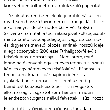
könnyebben töltögettem a róluk szóló papírokat.
– Az oktatási rendszer jelenlegi problémáira sem
rövid, sem hosszú távon nem fog megoldást hozni
a kormányrendelet-módosítás – véli Golyán
Szilvia, aki rámutat: a technikusi jóval költségesebb,
mint a tanító, óvodapedagógus, vagy csecsemő-
és kisgyermeknevelő képzés, aminek hosszú ideje
a legalacsonyabb (200 ezer Ft/hallgató/félév) a
felsőoktatási normatívája. – Nem látom, mitől
lenne hatékonyabb egy két éves technikusi szintű
képzés egy három éves felsőfokúnál. Ráadásul a
technikumokban – bár papíron ígérik – a
gyakorlatban információim szerint az eddig
beindított képzések esetében nem végeztek
alkalmassági vizsgálatot sem, hanem minden
jelentkezőt válogatás nélkül felvettek – fűzi hozzá.
Köztudott: az óvodapedagógusok társadalmi