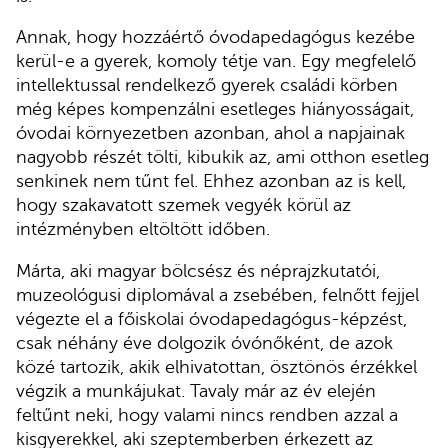
Annak, hogy hozzáértő óvodapedagógus kezébe
kerül-e a gyerek, komoly tétje van. Egy megfelelő
intellektussal rendelkező gyerek családi körben
még képes kompenzálni esetleges hiányosságait,
óvodai környezetben azonban, ahol a napjainak
nagyobb részét tölti, kibukik az, ami otthon esetleg
senkinek nem tűnt fel. Ehhez azonban az is kell,
hogy szakavatott szemek vegyék körül az
intézményben eltöltött időben.
Márta, aki magyar bölcsész és néprajzkutatói,
muzeológusi diplomával a zsebében, felnőtt fejjel
végezte el a főiskolai óvodapedagógus-képzést,
csak néhány éve dolgozik óvónőként, de azok
közé tartozik, akik elhivatottan, ösztönös érzékkel
végzik a munkájukat. Tavaly már az év elején
feltűnt neki, hogy valami nincs rendben azzal a
kisgyerekkel, aki szeptemberben érkezett az