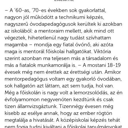
– A ’60-as, ’70-es években sok gyakorlattal,
nagyon jól működött a technikumi képzés,
nagyszerű óvodapedagógusok kerültek ki azokban
az iskolából: a mentoraim mellett, akik mind ott
végeztek, hihetetlenül nagy tudást szívhattam
magamba – mondja egy fiatal óvónő, aki azóta
maga is mentorál főiskolai hallgatókat. Viktória
szerint azonban ma teljesen más a társadalom és
más a fiatalok munkamorálja is. – A mostani 18-19
évesek még nem érettek az érettségi után. Amikor
mentorpedagógus voltam egy gyakorló óvodában,
sok hallgatón azt láttam, azt sem tudja, hol van.
Még a főiskolán is nagy volt a lemorzsolódás, az én
évfolyamomon negyvenöten kezdtünk és csak
tizen államvizsgáztunk. Tizennégy évesen még
kisebb az esélye annak, hogy az ember rögtön
megtalálja a hivatását. A középiskolai képzés tehát
nem fogja tudni kiváltani a főiskolai tanulmányokat,