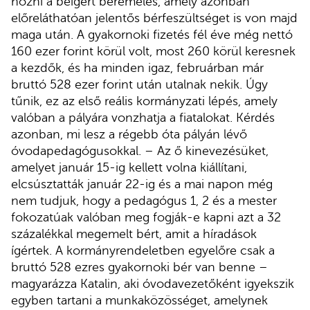
hozni a beígért béremelés, amely azonban
előreláthatóan jelentős bérfeszültséget is von majd
maga után. A gyakornoki fizetés fél éve még nettó
160 ezer forint körül volt, most 260 körül keresnek
a kezdők, és ha minden igaz, februárban már
bruttó 528 ezer forint után utalnak nekik. Úgy
tűnik, ez az első reális kormányzati lépés, amely
valóban a pályára vonzhatja a fiatalokat. Kérdés
azonban, mi lesz a régebb óta pályán lévő
óvodapedagógusokkal. – Az ő kinevezésüket,
amelyet január 15-ig kellett volna kiállítani,
elcsúsztatták január 22-ig és a mai napon még
nem tudjuk, hogy a pedagógus 1, 2 és a mester
fokozatúak valóban meg fogják-e kapni azt a 32
százalékkal megemelt bért, amit a híradások
ígértek. A kormányrendeletben egyelőre csak a
bruttó 528 ezres gyakornoki bér van benne –
magyarázza Katalin, aki óvodavezetőként igyekszik
egyben tartani a munkaközösséget, amelynek