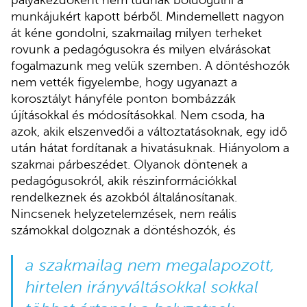
pályakezdőként nem tudnak boldogulni a
munkájukért kapott bérből. Mindemellett nagyon
át kéne gondolni, szakmailag milyen terheket
rovunk a pedagógusokra és milyen elvárásokat
fogalmazunk meg velük szemben. A döntéshozók
nem vették figyelembe, hogy ugyanazt a
korosztályt hányféle ponton bombázzák
újításokkal és módosításokkal. Nem csoda, ha
azok, akik elszenvedői a változtatásoknak, egy idő
után hátat fordítanak a hivatásuknak. Hiányolom a
szakmai párbeszédet. Olyanok döntenek a
pedagógusokról, akik részinformációkkal
rendelkeznek és azokból általánosítanak.
Nincsenek helyzetelemzések, nem reális
számokkal dolgoznak a döntéshozók, és
a szakmailag nem megalapozott,
hirtelen irányváltásokkal sokkal