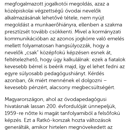
megfogalmazott jogalkotói megoldás, azaz a
középiskolai végzettségű óvodai nevelők
alkalmazásának lehetővé tétele, nem nyújt
megoldást a munkaerőhiányra, ellenben a szakma
presztízsét tovább csökkenti. Mivel a kormányzati
kommunikációban az azonos jogkörre való emelés
mellett folyamatosan hangsúlyozzák, hogy a
nevelők „csak” középfokú képzésen esnek át,
feltételezhető, hogy úgy kalkulálnak: ezek a fiatalok
kevesebb bérrel is beérik majd, így el lehet fedni az
egyre súlyosabb pedagógushiányt. Kérdés
azonban, ők miért mennének el dolgozni –
kevesebb pénzért, alacsony megbecsültségért.
Magyarországon, ahol az óvodapedagógusi
hivatásnak lassan 200. évfordulóját ünnepeljük,
1959-re nőtte ki magát tanfolyamiból a felsőfokú
képzés. Ezt a Ratkó-korszak hozta változások
generálták, amikor hirtelen megnövekedett az