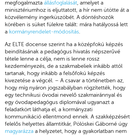
megfogalmazta
állásfoglalását
, amelyet a
minisztériumhoz is eljuttatott, a hír nem ütötte át a
közvélemény ingerküszöbét. A döntéshozók
körében is süket fülekre talált: mára hatályossá lett
a
kormányrendelet-módosítás
.
Az ELTE docense szerint ha a középfokú képzés
beindításának a pedagógus hivatás népszerűvé
tétele lenne a célja, nem is lenne rossz
kezdeményezés, de a szakmabeliek inkább attól
tartanak, hogy inkább a felsőfokú képzés
kivezetése a végcél. – A csavar a történetben az,
hogy míg nyáron jogszabályban rögzítették, hogy
egy technikusi óvodai nevelő szakmairánnyal és
egy óvodapedagógus diplomával ugyanazt a
feladatkört láthatja el, a kormányzati
kommunikáció ellentmond ennek. A szakképzésért
felelős helyettes államtitkár, Pölöskei Gáborné úgy
magyarázza
a helyzetet, hogy a gyakorlatban nem