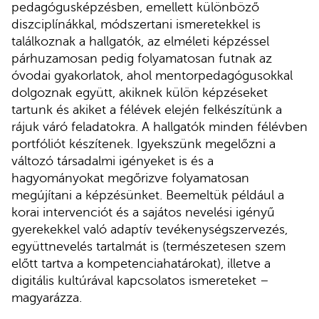
pedagógusképzésben, emellett különböző
diszciplínákkal, módszertani ismeretekkel is
találkoznak a hallgatók, az elméleti képzéssel
párhuzamosan pedig folyamatosan futnak az
óvodai gyakorlatok, ahol mentorpedagógusokkal
dolgoznak együtt, akiknek külön képzéseket
tartunk és akiket a félévek elején felkészítünk a
rájuk váró feladatokra. A hallgatók minden félévben
portfóliót készítenek. Igyekszünk megelőzni a
változó társadalmi igényeket is és a
hagyományokat megőrizve folyamatosan
megújítani a képzésünket. Beemeltük például a
korai intervenciót és a sajátos nevelési igényű
gyerekekkel való adaptív tevékenységszervezés,
együttnevelés tartalmát is (természetesen szem
előtt tartva a kompetenciahatárokat), illetve a
digitális kultúrával kapcsolatos ismereteket –
magyarázza.