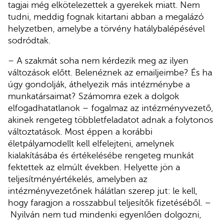
tagjai még elkötelezettek a gyerekek miatt. Nem
tudni, meddig fognak kitartani abban a megalázó
helyzetben, amelybe a törvény hatálybalépésével
sodródtak.
– A szakmát soha nem kérdezik meg az ilyen
változások előtt. Belenéznek az emailjeimbe? És ha
úgy gondolják, áthelyezik más intézménybe a
munkatársaimat? Számomra ezek a dolgok
elfogadhatatlanok – fogalmaz az intézményvezető,
akinek rengeteg többletfeladatot adnak a folytonos
változtatások. Most éppen a korábbi
életpályamodellt kell elfelejteni, amelynek
kialakításába és értékelésébe rengeteg munkát
fektettek az elmúlt években. Helyette jön a
teljesítményértékelés, amelyben az
intézményvezetőnek hálátlan szerep jut: le kell,
hogy faragjon a rosszabbul teljesítők fizetéséből. –
Nyilván nem tud mindenki egyenlően dolgozni,