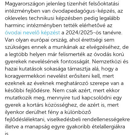
Magyarországon jelenleg tizenhét felsőoktatási
intézményben van óvodapedagógus-képzés, az
okleveles technikusi képzésben pedig legalább
harminc intézményben tették elérhetővé az
óvodai nevelő képzést
a 2024/2025-ös tanévre.
Van olyan európai ország, ahol érettségi sem
szükséges ennek a munkának az elvégzéséhez, de
a legtöbb helyen már felismerték az óvodás korú
gyerekek nevelésének fontosságát. Nemzetközi és
hazai kutatások sokasága támasztja alá, hogy a
koragyermekkori nevelést erősíteni kell, mert
ezeknek az éveknek meghatározó szerepe van a
későbbi fejlődésre. Nem csak azért, mert ekkor
mutatkozik meg, mennyire tud kapcsolódni egy
gyerek a kortárs közösséghez, de azért is, mert
ilyenkor derülhet fény a különböző
fejlődéslélektani, viselkedésbeli rendellenességekre
illetve a manapság egyre gyakoribb ételallergiákra
is.