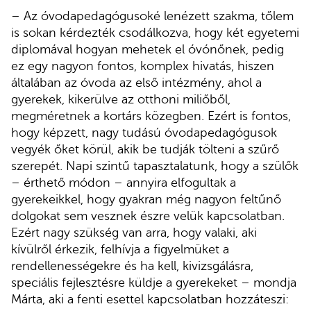
– Az óvodapedagógusoké lenézett szakma, tőlem
is sokan kérdezték csodálkozva, hogy két egyetemi
diplomával hogyan mehetek el óvónőnek, pedig
ez egy nagyon fontos, komplex hivatás, hiszen
általában az óvoda az első intézmény, ahol a
gyerekek, kikerülve az otthoni miliőből,
megméretnek a kortárs közegben. Ezért is fontos,
hogy képzett, nagy tudású óvodapedagógusok
vegyék őket körül, akik be tudják tölteni a szűrő
szerepét. Napi szintű tapasztalatunk, hogy a szülők
– érthető módon – annyira elfogultak a
gyerekeikkel, hogy gyakran még nagyon feltűnő
dolgokat sem vesznek észre velük kapcsolatban.
Ezért nagy szükség van arra, hogy valaki, aki
kívülről érkezik, felhívja a figyelmüket a
rendellenességekre és ha kell, kivizsgálásra,
speciális fejlesztésre küldje a gyerekeket – mondja
Márta, aki a fenti esettel kapcsolatban hozzáteszi: