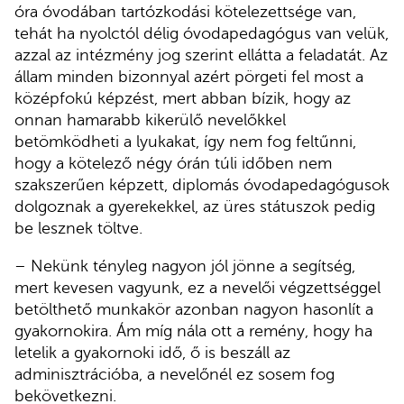
óra óvodában tartózkodási kötelezettsége van,
tehát ha nyolctól délig óvodapedagógus van velük,
azzal az intézmény jog szerint ellátta a feladatát. Az
állam minden bizonnyal azért pörgeti fel most a
középfokú képzést, mert abban bízik, hogy az
onnan hamarabb kikerülő nevelőkkel
betömködheti a lyukakat, így nem fog feltűnni,
hogy a kötelező négy órán túli időben nem
szakszerűen képzett, diplomás óvodapedagógusok
dolgoznak a gyerekekkel, az üres státuszok pedig
be lesznek töltve.
– Nekünk tényleg nagyon jól jönne a segítség,
mert kevesen vagyunk, ez a nevelői végzettséggel
betölthető munkakör azonban nagyon hasonlít a
gyakornokira. Ám míg nála ott a remény, hogy ha
letelik a gyakornoki idő, ő is beszáll az
adminisztrációba, a nevelőnél ez sosem fog
bekövetkezni.