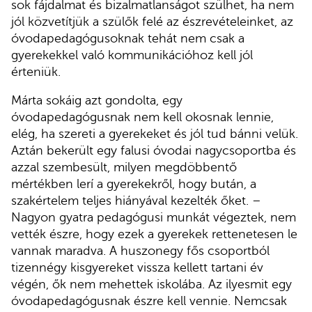
sok fájdalmat és bizalmatlanságot szülhet, ha nem
jól közvetítjük a szülők felé az észrevételeinket, az
óvodapedagógusoknak tehát nem csak a
gyerekekkel való kommunikációhoz kell jól
érteniük.
Márta sokáig azt gondolta, egy
óvodapedagógusnak nem kell okosnak lennie,
elég, ha szereti a gyerekeket és jól tud bánni velük.
Aztán bekerült egy falusi óvodai nagycsoportba és
azzal szembesült, milyen megdöbbentő
mértékben lerí a gyerekekről, hogy bután, a
szakértelem teljes hiányával kezelték őket. –
Nagyon gyatra pedagógusi munkát végeztek, nem
vették észre, hogy ezek a gyerekek rettenetesen le
vannak maradva. A huszonegy fős csoportból
tizennégy kisgyereket vissza kellett tartani év
végén, ők nem mehettek iskolába. Az ilyesmit egy
óvodapedagógusnak észre kell vennie. Nemcsak