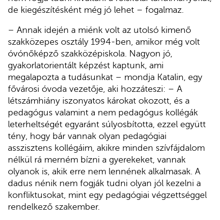
de kiegészítésként még jó lehet – fogalmaz.
– Annak idején a miénk volt az utolsó kimenő
szakközepes osztály 1994-ben, amikor még volt
óvónőképző szakközépiskola. Nagyon jó,
gyakorlatorientált képzést kaptunk, ami
megalapozta a tudásunkat – mondja Katalin, egy
fővárosi óvoda vezetője, aki hozzáteszi: – A
létszámhiány iszonyatos károkat okozott, és a
pedagógus valamint a nem pedagógus kollégák
leterheltségét egyaránt súlyosbította, ezzel együtt
tény, hogy bár vannak olyan pedagógiai
asszisztens kollégáim, akikre minden szívfájdalom
nélkül rá merném bízni a gyerekeket, vannak
olyanok is, akik erre nem lennének alkalmasak. A
dadus nénik nem fogják tudni olyan jól kezelni a
konfliktusokat, mint egy pedagógiai végzettséggel
rendelkező szakember.