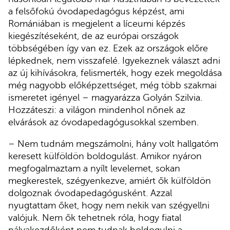
a felsőfokú óvodapedagógus képzést, ami
Romániában is megjelent a líceumi képzés
kiegészítéseként, de az európai országok
többségében így van ez. Ezek az országok előre
lépkednek, nem visszafelé. Igyekeznek választ adni
az új kihívásokra, felismerték, hogy ezek megoldása
még nagyobb előképzettséget, még több szakmai
ismeretet igényel – magyarázza Golyán Szilvia.
Hozzáteszi: a világon mindenhol nőnek az
elvárások az óvodapedagógusokkal szemben.
– Nem tudnám megszámolni, hány volt hallgatóm
keresett külföldön boldogulást. Amikor nyáron
megfogalmaztam a nyílt levelemet, sokan
megkerestek, szégyenkezve, amiért ők külföldön
dolgoznak óvodapedagógusként. Azzal
nyugtattam őket, hogy nem nekik van szégyellni
valójuk. Nem ők tehetnek róla, hogy fiatal