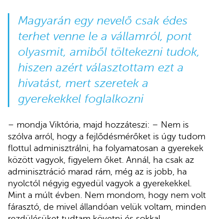
Magyarán egy nevelő csak édes
terhet venne le a vállamról, pont
olyasmit, amiből töltekezni tudok,
hiszen azért választottam ezt a
hivatást, mert szeretek a
gyerekekkel foglalkozni
– mondja Viktória, majd hozzáteszi: – Nem is
szólva arról, hogy a fejlődésmérőket is úgy tudom
flottul adminisztrálni, ha folyamatosan a gyerekek
között vagyok, figyelem őket. Annál, ha csak az
adminisztráció marad rám, még az is jobb, ha
nyolctól négyig egyedül vagyok a gyerekekkel.
Mint a múlt évben. Nem mondom, hogy nem volt
fárasztó, de mivel állandóan velük voltam, minden
rezdülésüket tudtam követni és sokkal