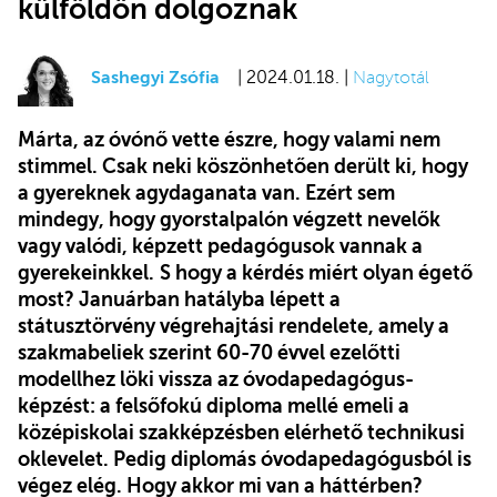
külföldön dolgoznak
Sashegyi Zsófia
| 2024.01.18. |
Nagytotál
Márta, az óvónő vette észre, hogy valami nem
stimmel. Csak neki köszönhetően derült ki, hogy
a gyereknek agydaganata van. Ezért sem
mindegy, hogy gyorstalpalón végzett nevelők
vagy valódi, képzett pedagógusok vannak a
gyerekeinkkel.
S hogy a kérdés miért olyan égető
most? Januárban hatályba lépett a
státusztörvény végrehajtási rendelete, amely a
szakmabeliek szerint 60-70 évvel ezelőtti
modellhez löki vissza az óvodapedagógus-
képzést: a felsőfokú diploma mellé emeli a
középiskolai szakképzésben elérhető technikusi
oklevelet. Pedig diplomás óvodapedagógusból is
végez elég. Hogy akkor mi van a háttérben?