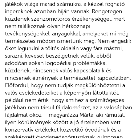
játékok világa marad számukra, a kézzel fogható
ingereknek azonban híján vannak. Rengetegen
küzdenek szenzomotoros érzékenységgel, mert
nem találkoznak olyan hétköznapi
tevékenységekkel, anyagokkal, amelyeket mi még
természetes módon ismertünk meg. Nem engedik
őket legurulni a töltés oldalán vagy fára mászni,
sarazni, keveset beszélgetnek velük, ebből
adódóan sokan logopédiai problémákkal
küzdenek, nincsenek valós kapcsolataik és
nincsenek élményeik a természettel kapcsolatban.
Előfordul, hogy nem tudják megkülönböztetni a
valós cselekedeteiket a képernyőn látottaktól,
például nem értik, hogy amihez a számítógépes
játékban nem társul fájdalomérzet, az a valóságban
fájdalmat okoz – magyarázza Márta, aki rámutat,
ilyen körülmények között a jó értelemben vett
konzervatív értékeket közvetítő óvodának és a
szakképzett óvodapedagógusoknak különösen