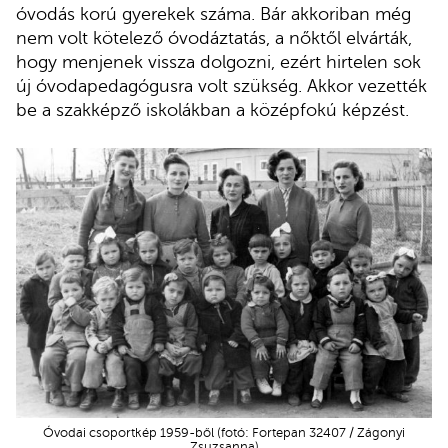
óvodás korú gyerekek száma. Bár akkoriban még
nem volt kötelező óvodáztatás, a nőktől elvárták,
hogy menjenek vissza dolgozni, ezért hirtelen sok
új óvodapedagógusra volt szükség. Akkor vezették
be a szakképző iskolákban a középfokú képzést.
Óvodai csoportkép 1959-ből (fotó: Fortepan 32407 / Zágonyi
Zsuzsanna)