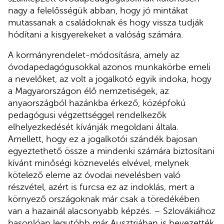
nagy a felelősségük abban, hogy jó mintákat
mutassanak a családoknak és hogy vissza tudják
hódítani a kisgyerekeket a valóság számára.
A kormányrendelet-módosításra, amely az
óvodapedagógusokkal azonos munkakörbe emeli
a nevelőket, az volt a jogalkotó egyik indoka, hogy
a Magyarországon élő nemzetiségek, az
anyaországból hazánkba érkező, középfokú
pedagógusi végzettséggel rendelkezők
elhelyezkedését kívánják megoldani általa.
Amellett, hogy ez a jogalkotói szándék bajosan
egyeztethető össze a mindenki számára biztosítani
kívánt minőségi köznevelés elvével, melynek
kötelező eleme az óvodai nevelésben való
részvétel, azért is furcsa ez az indoklás, mert a
környező országoknak már csak a töredékében
van a hazainál alacsonyabb képzés. – Szlovákiához
hasonlóan legutóbb már Ausztriában is bevezették