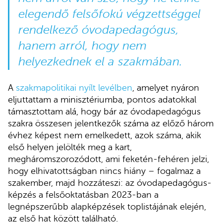
elegendő felsőfokú végzettséggel
rendelkező óvodapedagógus,
hanem arról, hogy nem
helyezkednek el a szakmában.
A
szakmapolitikai nyílt levélben
, amelyet nyáron
eljuttattam a minisztériumba, pontos adatokkal
támasztottam alá, hogy bár az óvodapedagógus
szakra összesen jelentkezők száma az előző három
évhez képest nem emelkedett, azok száma, akik
első helyen jelölték meg a kart,
megháromszorozódott, ami feketén-fehéren jelzi,
hogy elhivatottságban nincs hiány – fogalmaz a
szakember, majd hozzáteszi: az óvodapedagógus-
képzés a felsőoktatásban 2023-ban a
legnépszerűbb alapképzések toplistájának elején,
az első hat között található.