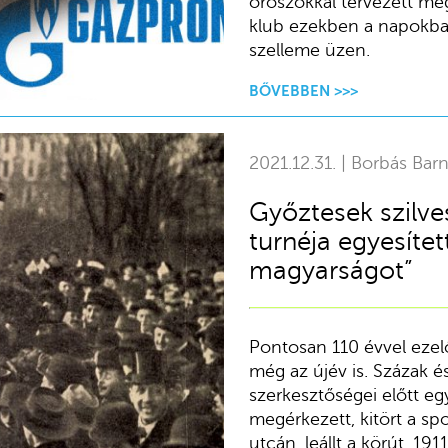
oroszokkal tervezett m
klub ezekben a napokban
szelleme üzen.
BŐVEBBEN >>>
2021.12.31. | Borbás Bar
Győztesek szilves
turnéja egyesítet
magyarságot”
Pontosan 110 évvel ezelőt
még az újév is. Százak é
szerkesztőségei előtt egy
megérkezett, kitört a s
utcán, leállt a körút. 19