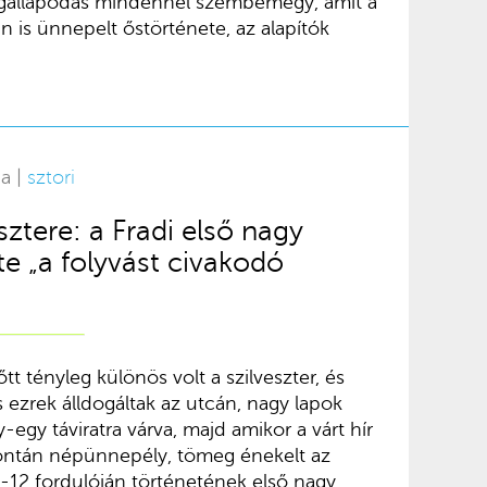
egállapodás mindennel szembemegy, amit a
 is ünnepelt őstörténete, az alapítók
na |
sztori
ztere: a Fradi első nagy
te „a folyvást civakodó
t tényleg különös volt a szilveszter, és
s ezrek álldogáltak az utcán, nagy lapok
-egy táviratra várva, majd amikor a várt hír
pontán népünnepély, tömeg énekelt az
11-12 fordulóján történetének első nagy