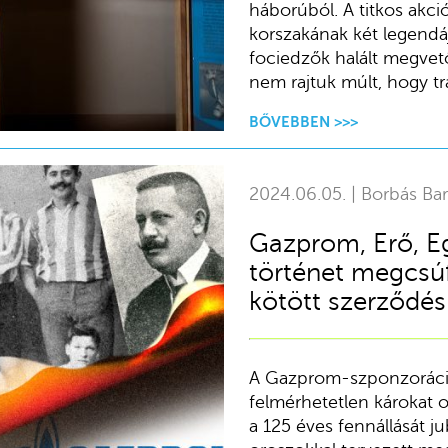
háborúból. A titkos akci
korszakának két legendáj
fociedzők halált megvető
nem rajtuk múlt, hogy tra
BŐVEBBEN >>>
2024.06.05. | Borbás Ba
Gazprom, Erő, Eg
történet megcsúf
kötött szerződés
A Gazprom-szponzoráció
felmérhetetlen károkat 
a 125 éves fennállását ju