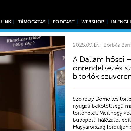
LUNK
TÁMOGATÁS
PODCAST
WEBSHOP
IN ENGL
2025.09.17. | Borbás Bar
A Dallam hősei –
önrendelkezés s
bitorlók szuveren
Szokolay Domokos történ
nyugati bekötöttségű m
történetét. Merthogy vol
budapesti hálózatot építe
Magyarország forduljon 