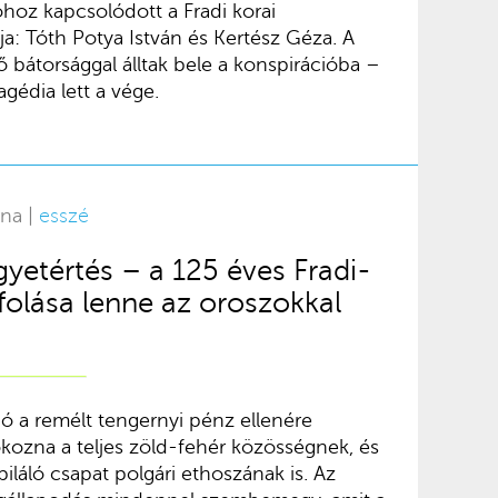
óhoz kapcsolódott a Fradi korai
a: Tóth Potya István és Kertész Géza. A
 bátorsággal álltak bele a konspirációba –
gédia lett a vége.
rna |
esszé
yetértés – a 125 éves Fradi-
olása lenne az oroszokkal
 a remélt tengernyi pénz ellenére
okozna a teljes zöld-fehér közösségnek, és
biláló csapat polgári ethoszának is. Az