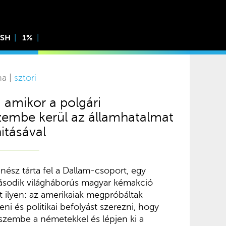
ISH
1%
na |
sztori
 amikor a polgári
zembe kerül az államhatalmat
itásával
ész tárta fel a Dallam-csoport, egy
ásodik világháborús magyar kémakció
t ilyen: az amerikaiak megpróbáltak
ni és politikai befolyást szerezni, hogy
szembe a németekkel és lépjen ki a