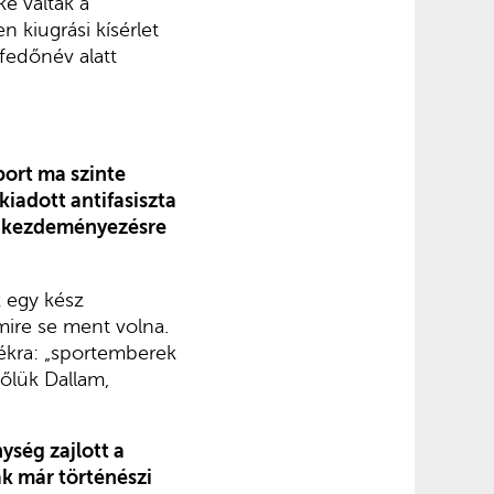
é váltak a
 kiugrási kísérlet
 fedőnév alatt
port ma szinte
iadott antifasiszta
) kezdeményezésre
 egy kész
mire se ment volna.
ékra: „sportemberek
lőlük Dallam,
ység zajlott a
ak már történészi