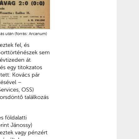
ás után (forrás: Arcanum)
ztek fel, és
porttörténészek sem
 évtizeden át
és egy titokzatos
tett: Kovács pár
tésével –
Services, OSS)
orsdöntő találkozás
 földalatti
rint Jánossy)
eztek vagy pénzért