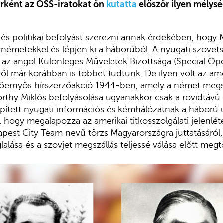
rként az OSS-iratokat ön
kutatta
először ilyen mélysé
 és politikai befolyást szerezni annak érdekében, hogy
 németekkel és lépjen ki a háborúból. A nyugati szöve
re, az angol Különleges Műveletek Bizottsága (Special Op
l már korábban is többet tudtunk. De ilyen volt az ame
jtőernyős hírszerzőakció 1944-ben, amely a német megsz
orthy Miklós befolyásolása ugyanakkor csak a rövidtávú c
pített nyugati információs és kémhálózatnak a háború u
hogy megalapozza az amerikai titkosszolgálati jelenléte
pest City Team nevű törzs Magyarországra juttatásáról, 
alása és a szovjet megszállás teljessé válása előtt megt