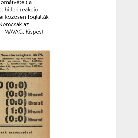
lomátvételt a
 hitleri reakció
i közösen foglalták
. Nemcsak az
adi–MÁVAG, Kispest–