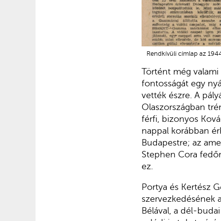
Rendkívüli címlap az 194
Történt még valami 
fontosságát egy ny
vették észre. A pál
Olaszországban trén
férfi, bizonyos Kov
nappal korábban érk
Budapestre; az ameri
Stephen Cora fedőne
ez.
Portya és Kertész G
szervezkedésének akt
Bélával, a dél-bud