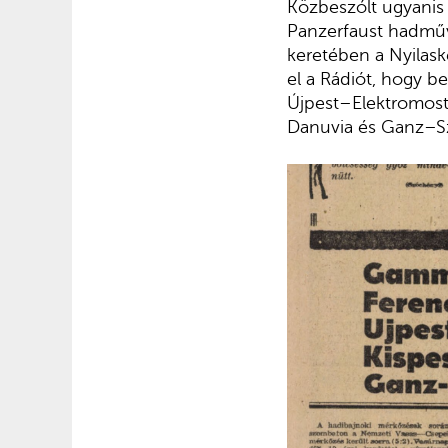
Közbeszólt ugyanis
Panzerfaust hadművel
keretében a Nyilask
el a Rádiót, hogy b
Újpest–Elektromost
Danuvia és Ganz–Sz