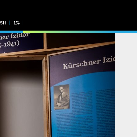
ISH
1%