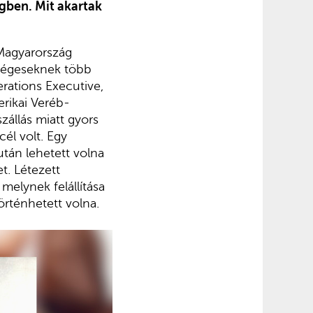
gben. Mit akartak
 Magyarország
tségeseknek több
erations Executive,
rikai Veréb-
állás miatt gyors
él volt. Egy
tán lehetett volna
t. Létezett
melynek felállítása
örténhetett volna.