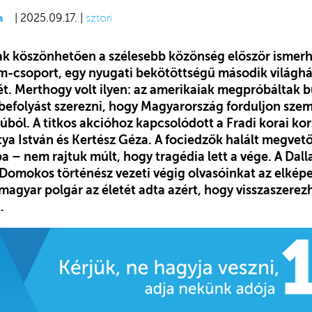
a
| 2025.09.17. |
sztori
ak köszönhetően a szélesebb közönség először ismer
am-csoport, egy nyugati bekötöttségű második világ
t. Merthogy volt ilyen: az amerikaiak megpróbáltak b
ai befolyást szerezni, hogy Magyarország forduljon sz
rúból. A titkos akcióhoz kapcsolódott a Fradi korai ko
ya István és Kertész Géza. A fociedzők halált megvető
a – nem rajtuk múlt, hogy tragédia lett a vége. A Dal
 Domokos történész vezeti végig olvasóinkat az elképe
agyar polgár az életét adta azért, hogy visszaszere
.