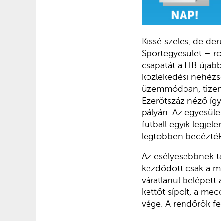
Kissé szeles, de de
Sportegyesület – rö
csapatát a HB újabb 
közlekedési nehézsé
üzemmódban, tizenké
Ezerötszáz néző így
pályán. Az egyesüle
futball egyik legjel
legtöbben becézték
Az esélyesebbnek ta
kezdődött csak a mé
váratlanul belépett 
kettőt sípolt, a mec
vége. A rendőrök fel