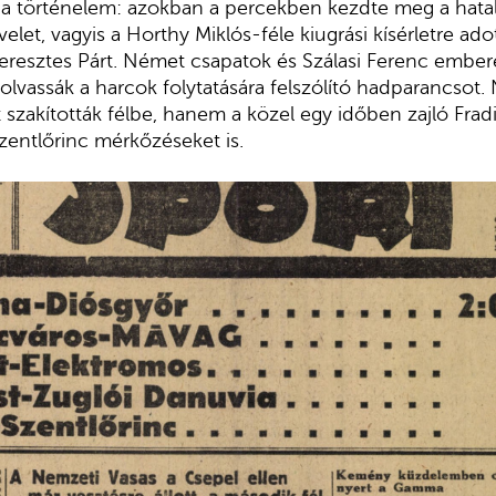
 a történelem: azokban a percekben kezdte meg a hata
et, vagyis a Horthy Miklós-féle kiugrási kísérletre adott
eresztes Párt. Német csapatok és Szálasi Ferenc embere
eolvassák a harcok folytatására felszólító hadparancsot
 szakították félbe, hanem a közel egy időben zajló Fr
entlőrinc mérkőzéseket is.