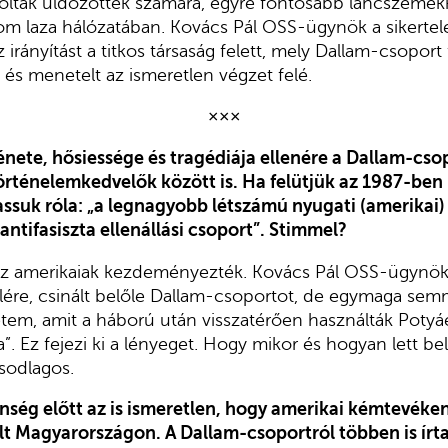
ároltak üldözöttek számára, egyre fontosabb láncszemekk
m laza hálózatában. Kovács Pál OSS-ügynök a sikertelen
 irányítást a titkos társaság felett, mely Dallam-csoport
s menetelt az ismeretlen végzet felé.
×××
énete, hősiessége és tragédiája ellenére a Dallam-cso
rténelemkedvelők között is. Ha felütjük az 1987-ben k
vassuk róla: „a legnagyobb létszámú
nyugati (amerikai
antifasiszta ellenállási csoport”. Stimmel?
z amerikaiak kezdeményezték. Kovács Pál OSS-ügynök
 élére, csinált belőle Dallam-csoportot, de egymaga sem
tem, amit a háború után visszatérően használták Potyá
”. Ez fejezi ki a lényeget. Hogy mikor és hogyan lett be
sodlagos.
nség előtt az is ismeretlen, hogy amerikai kémtevéken
llt Magyarországon. A Dallam-csoportról többen is írt