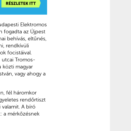
Budapesti Elektromos
n fogadta az Újpest
ai behívás, eltűnés,
, rendkívüli
k focistáival.
a utcai Tromos-
ú közti magyar
István, vagy ahogy a
an, fél háromkor
yeletes rendőrtiszt
 valamit. A bíró
rt: a mérkőzésnek