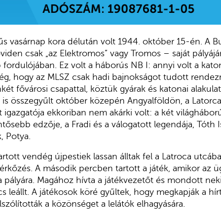
rűs vasárnap kora délután volt 1944. október 15-én. A 
viden csak „az Elektromos” vagy Tromos – saját pályájá
fordulójában. Ez volt a háborús NB I: annyi volt a katon
g, hogy az MLSZ csak hadi bajnokságot tudott rendezni
t fővárosi csapattal, köztük gyárak és katonai alakulato
 is összegyűlt október közepén Angyalföldön, a Latorc
t igazgatója ekkoriban nem akárki volt: a két világhábor
entősebb edzője, a Fradi és a válogatott legendája, Tóth 
, Potya.
rtott vendég újpestiek lassan álltak fel a Latroca utcáb
rkőzés. A második percben tartott a játék, amikor az üg
a pályára. Magához hívta a játékvezetőt és mondott neki
cs leállt. A játékosok köré gyűltek, hogy megkapják a hí
szólították a közönséget a lelátók elhagyására.