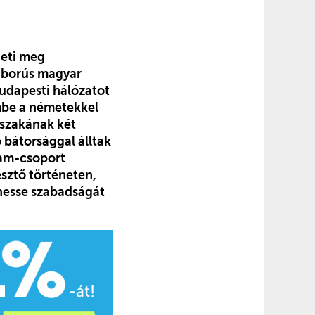
heti meg
háborús magyar
udapesti hálózatot
embe a németekkel
rszakának két
 bátorsággal álltak
lam-csoport
sztő történeten,
zhesse szabadságát