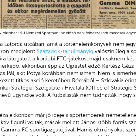
4. október 16-i Nemzeti Sportban: az előző napi félbeszakadt meccsek egym
a Latorca utcában, amit a történelemkönyvek nem jegye
áron megjelent
Századok-tanulmányig
valószínűleg a s
yára látogatott a korábbi FTC-játékos, majd csaknem két
erkedő, ekkoriban épp az Újpestet edző Kertész Géza 
ács Pál, akit Potya korábban nem ismert. Nem is ismerhe
ezett titkos akció keretében Rómából – Szlovákia érin
kai Stratégiai Szolgalatok Hivatala (Office of Strategic 
vű ügynöke volt. A futballisták nem tudhatták, hogy s
éza ekkoriban már jó ideje a sportemberek németellenes
ív figurái voltak, mások mellett Jánosi (több forrás sze
ai Gamma FC sportigazgatójával. Hamis okmányokat szer