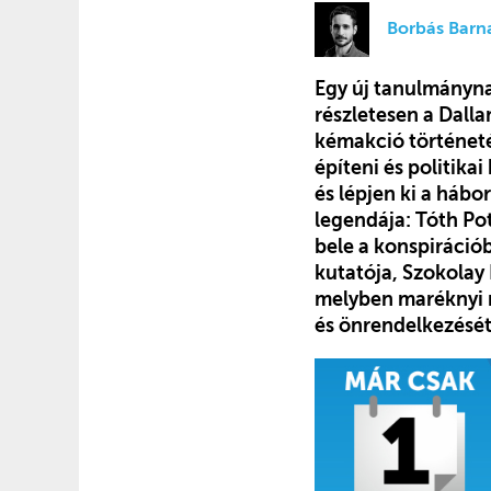
Borbás Barn
Egy új tanulmányn
részletesen a Dall
kémakció történeté
építeni és politik
és lépjen ki a hábo
legendája: Tóth Pot
bele a konspirációb
kutatója, Szokolay
melyben maréknyi m
és önrendelkezését