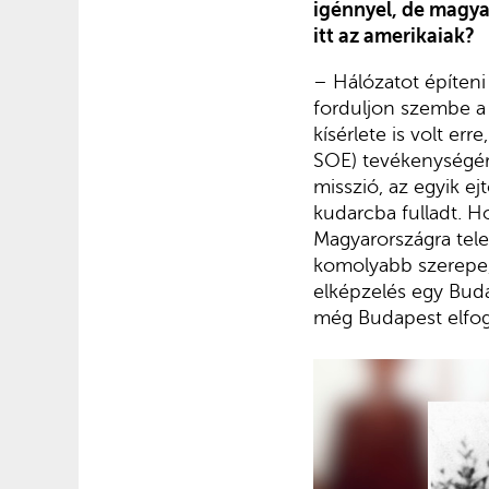
igénnyel, de magya
itt az amerikaiak?
– Hálózatot építeni
forduljon szembe a
kísérlete is volt er
SOE) tevékenységérő
misszió, az egyik e
kudarcba fulladt. H
Magyarországra tele
komolyabb szerepe, 
elképzelés egy Buda
még Budapest elfogl