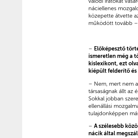
valódi iratokat vás
náciellenes mozgalo
közepette átvette az
működött tovább – é
–
Előképesztő tört
ismeretlen még a tö
kislexikont, ezt ol
kiépült felderítő
és 
– Nem, mert nem a
társaságnak állt az
Sokkal jobban szere
ellenállási mozgalma
tulajdonképpen má
–
A szélesebb közö
nácik által megszá