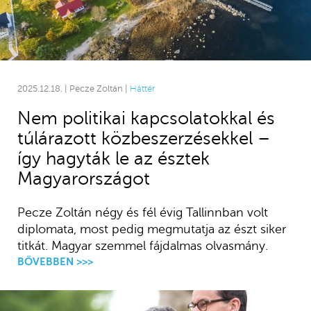
2025.12.18. | Pecze Zoltán |
Háttér
Nem politikai kapcsolatokkal és
túlárazott közbeszerzésekkel –
így hagyták le az észtek
Magyarországot
Pecze Zoltán négy és fél évig Tallinnban volt
diplomata, most pedig megmutatja az észt siker
titkát. Magyar szemmel fájdalmas olvasmány.
BŐVEBBEN >>>