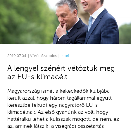
2019.07.04. | Vörös Szabolcs |
sztori
A lengyel szénért vétóztuk meg
az EU-s klímacélt
Magyarország ismét a kekeckedők klubjába
került azzal, hogy három tagállammal együtt
keresztbe feküdt egy nagyratörő EU-s
klímacélnak. Az első gyanúnk az volt, hogy
háttéralku lehet a kulisszák mögött, de nem, ez
az, aminek látszik: a visegrádi összetartás