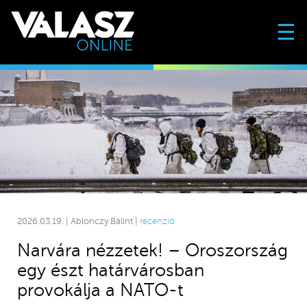
☰
2026.03.19. | Ablonczy Bálint |
recenzió
Narvára nézzetek! – Oroszország
egy észt határvárosban
provokálja a NATO-t