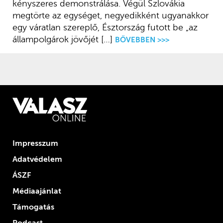
kényszeres demonstrálása. Végül Szlovákia
megtörte az egységet, negyedikként ugyanakkor
egy váratlan szereplő, Észtország futott be „az
állampolgárok jövőjét […]
BŐVEBBEN >>>
Impresszum
Adatvédelem
ÁSZF
Médiaajánlat
Támogatás