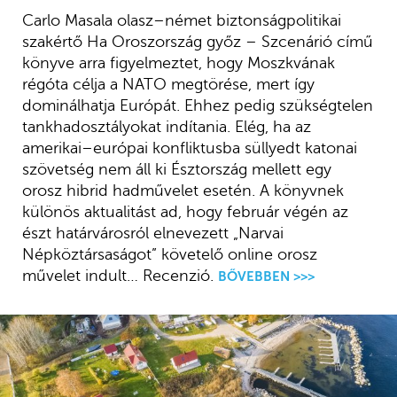
Carlo Masala olasz–német biztonságpolitikai
szakértő Ha Oroszország győz – Szcenárió című
könyve arra figyelmeztet, hogy Moszkvának
régóta célja a NATO megtörése, mert így
dominálhatja Európát. Ehhez pedig szükségtelen
tankhadosztályokat indítania. Elég, ha az
amerikai–európai konfliktusba süllyedt katonai
szövetség nem áll ki Észtország mellett egy
orosz hibrid hadművelet esetén. A könyvnek
különös aktualitást ad, hogy február végén az
észt határvárosról elnevezett „Narvai
Népköztársaságot” követelő online orosz
művelet indult… Recenzió.
BŐVEBBEN >>>