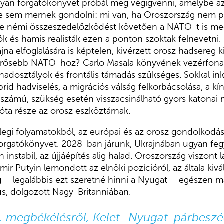
olyan forgatókönyvet próbál meg végigvenni, amelybe a
 sem mernek gondolni: mi van, ha Oroszország nem p
 de némi összeszedelőzködést követően a NATO-t is m
tók és hamis realisták ezen a ponton szoktak felnevetn
na elfoglalására is képtelen, kivérzett orosz hadsereg ki
erősebb NATO-hoz? Carlo Masala könyvének vezérfona
adosztályok és frontális támadás szükséges. Sokkal ink
rid hadviselés, a migrációs válság felkorbácsolása, a kín
étszámú, szükség esetén visszacsinálható gyors katonai
ta része az orosz eszköztárnak.
nlegi folyamatokból, az európai és az orosz gondolkodás
forgatókönyvet. 2028-ban járunk, Ukrajnában ugyan feg
 instabil, az újjáépítés alig halad. Oroszország viszont l
imir Putyin lemondott az elnöki pozícióról, az általa kiv
 legalábbis ezt szeretné hinni a Nyugat – egészen más
kus, dolgozott Nagy-Britanniában.
, megbékélésről, Kelet–Nyugat-párbeszé