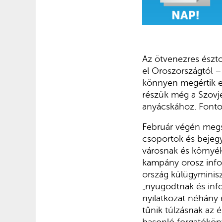
Az ötvenezres észto
el Oroszországtól – 
könnyen megértik eg
részük még a Szovje
anyácskához. Fonto
Február végén megs
csoportok és bejegy
városnak és környéké
kampány orosz info
ország külügyminisz
„nyugodtnak és infor
nyilatkozat néhány
tűnik túlzásnak az 