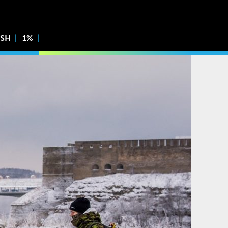
ISH
1%