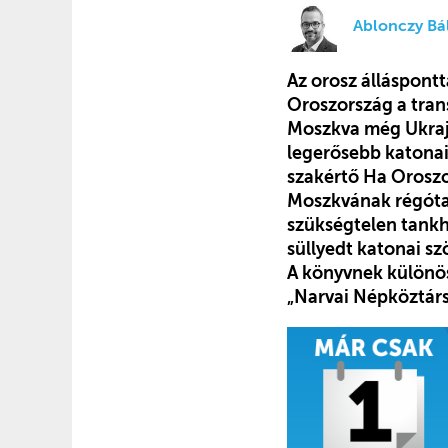
Ablonczy Bál
Az orosz álláspont
Oroszország a trans
Moszkva még Ukrajn
legerősebb katonai
szakértő Ha Orosz
Moszkvának régóta 
szükségtelen tankh
süllyedt katonai sz
A könyvnek különös 
„Narvai Népköztárs