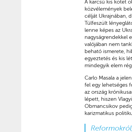
A karcsú kis kötet 
közvélemények bele
célját Ukrajnában,
Túlfeszült lényeglá
lenne képes az Ukraj
nagyságrendekkel 
valójában nem tankh
beható ismerete, hib
egyeztetés és kis l
mindegyik elem régó
Carlo Masala a jele
fel egy lehetséges 
az ország krónikusan
lépett, hiszen Vlagy
Obmancsikov pedig –
karizmatikus politi
Reformokról