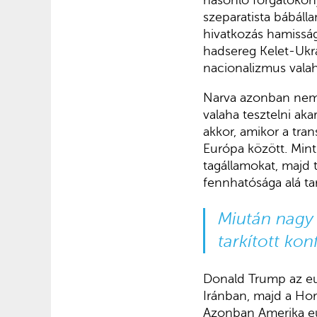
hasonló forgatókönyv
szeparatista bábáll
hivatkozás hamisságá
hadsereg Kelet-Ukra
nacionalizmus valah
Narva azonban nem 
valaha tesztelni ak
akkor, amikor a tra
Európa között. Min
tagállamokat, majd 
fennhatósága alá ta
Miután nagy 
tarkított kon
Donald Trump az eur
Iránban, majd a Hor
Azonban Amerika eur