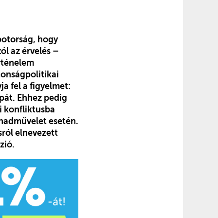
botorság, hogy
ól az érvelés –
örténelem
tonságpolitikai
a fel a figyelmet:
pát. Ehhez pedig
i konfliktusba
d hadművelet esetén.
sról elnevezett
zió.