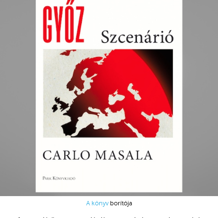
A könyv
borítója