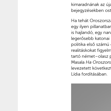
kimaradnának az új
bejegyzésekben ost
Ha tehát Oroszorsz
egy ilyen pillanatb
is hajlandó, egy na
legerősebb katonai 
politika első számú
realitáskokat figy
tartó német–olasz p
Masala
Ha Oroszors
levezetett következ
Lídia fordításában.