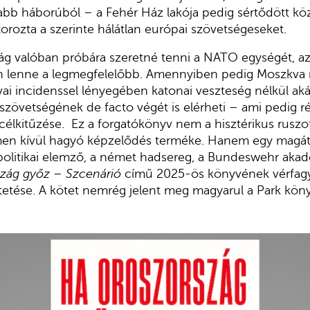
abb háborúból – a Fehér Ház lakója pedig sértődött kö
orozta a szerinte hálátlan európai szövetségeseket.
ág valóban próbára szeretné tenni a NATO egységét, a
an lenne a legmegfelelőbb. Amennyiben pedig Moszkva 
rvai incidenssel lényegében katonai veszteség nélkül ak
szövetségének de facto végét is elérheti – ami pedig r
 célkitűzése. Ez a forgatókönyv nem a hisztérikus ruszo
elmen kívül hagyó képzelődés terméke. Hanem egy magát
olitikai elemző, a német hadsereg, a Bundeswehr akad
zág győz – Szcenárió
című 2025-ös könyvének vérfagya
tetése. A kötet nemrég jelent meg magyarul a Park kön