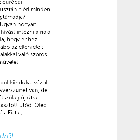
z európai
usztán eléri minden
egtámadja?
i. Ugyan hogyan
hívást intézni a nála
la, hogy ehhez
ább az ellenfelek
aiakkal való szoros
 művelet –
ból kiindulva vázol
yverszünet van, de
átszólag új útra
álasztott utód, Oleg
. Fiatal,
dről