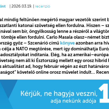
int
| 2026.03.19. |
recenzió
tal mindig feltűnően megértő magyar vezetők szerint 
zatlanti katonai szövetség ellen fordulna. Hiszen – sz
ával sem bír, öngyilkosság lenne a részéről a világt
 tömbje ellen fordulni. Carlo Masala olasz–német biz
ország győz – Szcenárió című
könyve
azonban arra hívj
célja a NATO megtörése, mert így dominálhatja Euró
adosztályokat indítania. Elég, ha az amerikai–európa
övetség nem áll ki Észtország mellett egy orosz hibri
aktualitást ad, hogy február végén az észt határváro
aságot” követelő online orosz művelet indult… Recen