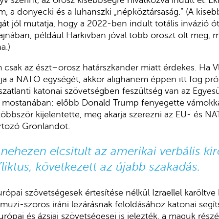
 szerint, az orosz kisebbségre hivatkozva indult el. Ekko
am, a donyecki és a luhanszki „népköztársaság.” (A kis
t jól mutatja, hogy a 2022-ben indult totális invázió ó
jnában, például Harkivban jóval több oroszt ölt meg, m
a.)
csak az észt–orosz határszkander miatt érdekes. Ha Vl
arja a NATO egységét, akkor alighanem éppen itt fog pró
nszatlanti katonai szövetségben feszültség van az Egyes
t mostanában: előbb Donald Trump fenyegette vámokka
többször kijelentette, meg akarja szerezni az EU- és N
rtozó Grönlandot.
nehezen elcsitult az amerikai verbális k
fliktus, következett az újabb szakadás.
ópai szövetségesek értesítése nélkül Izraellel karöltve 
muzi-szoros iráni lezárásnak feloldásához katonai segít
ópai és ázsiai szövetségesei is jelezték, a maguk részé