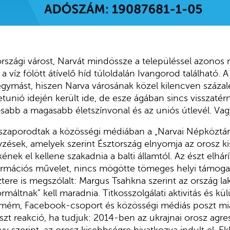
rszági várost, Narvát mindössze a településsel azonos n
a víz fölött átívelő híd túloldalán Ivangorod található. A
ymást, hiszen Narva városának közel kilencven százalé
tunió idején került ide, de esze ágában sincs visszatér
sabb a magasabb életszínvonal és az uniós útlevél. V
zaporodtak a közösségi médiában a „Narvai Népköztár
zések, amelyek szerint Észtország elnyomja az orosz ki
nek el kellene szakadnia a balti államtól. Az észt elhár
rmációs művelet, nincs mögötte tömeges helyi támogat
tere is megszólalt: Margus Tsahkna szerint az ország l
máltnak” kell maradnia. Titkosszolgálati aktivitás és kü
 mém, Facebook-csoport és közösségi médiás poszt mia
észt reakció, ha tudjuk: 2014-ben az ukrajnai orosz agr