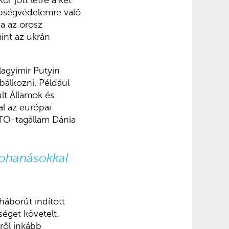
r jött létre a két
ebbségvédelemre való
ta az orosz
int az ukrán
agyimir Putyin
bálkozni. Például
ült Államok és
l az európai
ATO-tagállam Dánia
irohanásokkal
háborút indított
séget követelt.
ről inkább