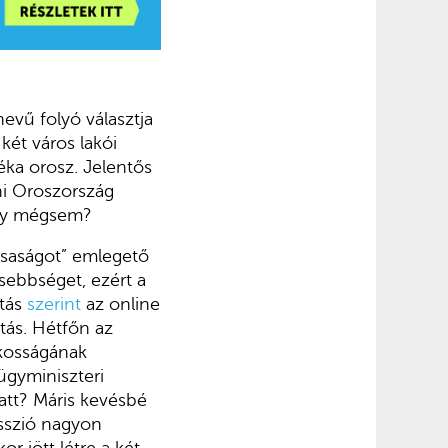
evű folyó választja
 két város lakói
ka orosz. Jelentős
ni Oroszország
agy mégsem?
saságot” emlegető
sebbséget, ezért a
ítás
szerint
az online
ás. Hétfőn az
akosságának
lügyminiszteri
tt? Máris kevésbé
esszió nagyon