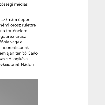
zösségi médiás
z számára éppen
némi orosz rulettre
ár a történelem
égóta az orosz
fóbia vagy a
 neorealistának
émiáján tanító Carlo
sztó logikával
yvkiadónál, Nádori