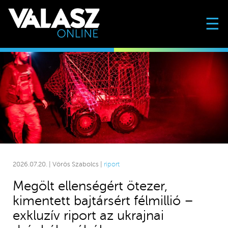
☰
2026.07.20. | Vörös Szabolcs |
riport
Megölt ellenségért ötezer,
kimentett bajtársért félmillió –
exkluzív riport az ukrajnai