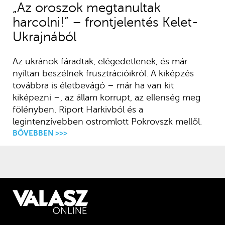
„Az oroszok megtanultak
harcolni!” – frontjelentés Kelet-
Ukrajnából
Az ukránok fáradtak, elégedetlenek, és már
nyíltan beszélnek frusztrációikról. A kiképzés
továbbra is életbevágó – már ha van kit
kiképezni –, az állam korrupt, az ellenség meg
fölényben. Riport Harkivból és a
legintenzívebben ostromlott Pokrovszk mellől.
BŐVEBBEN >>>