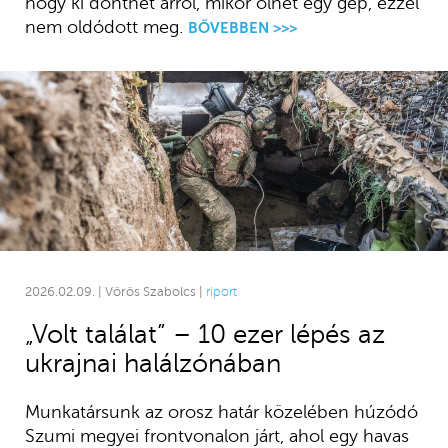
hogy ki dönthet arról, mikor ölhet egy gép, ezzel
nem oldódott meg.
BŐVEBBEN >>>
2026.02.09. | Vörös Szabolcs |
riport
„Volt találat” – 10 ezer lépés az
ukrajnai halálzónában
Munkatársunk az orosz határ közelében húzódó
Szumi megyei frontvonalon járt, ahol egy havas