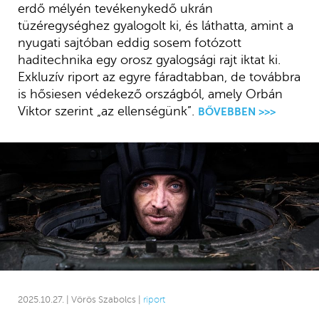
erdő mélyén tevékenykedő ukrán
tüzéregységhez gyalogolt ki, és láthatta, amint a
nyugati sajtóban eddig sosem fotózott
haditechnika egy orosz gyalogsági rajt iktat ki.
Exkluzív riport az egyre fáradtabban, de továbbra
is hősiesen védekező országból, amely Orbán
Viktor szerint „az ellenségünk”.
BŐVEBBEN >>>
2025.10.27. | Vörös Szabolcs |
riport