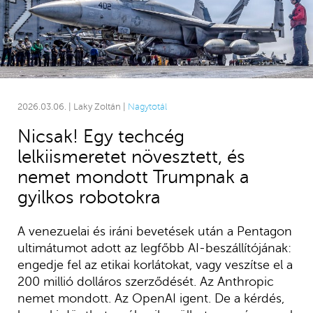
2026.03.06. | Laky Zoltán |
Nagytotál
Nicsak! Egy techcég
lelkiismeretet növesztett, és
nemet mondott Trumpnak a
gyilkos robotokra
A venezuelai és iráni bevetések után a Pentagon
ultimátumot adott az legfőbb AI-beszállítójának:
engedje fel az etikai korlátokat, vagy veszítse el a
200 millió dolláros szerződését. Az Anthropic
nemet mondott. Az OpenAI igent. De a kérdés,