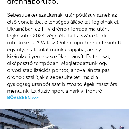
drónháborúból
Sebesülteket szállítanak, utánpótlást visznek az
első vonalakba, ellenséges állásokat foglalnak el.
Ukrajnában az FPV drónok forradalma után,
legkésőbb 2024 vége óta tart a szárazföldi
robotoké is. A Válasz Online riportere betekintett
egy olyan alakulat munkanapjába, amely
kizárólag ilyen eszközöket irányít. És fejleszt,
elképesztő tempóban. Meglátogattunk egy
orvosi stabilizációs pontot, ahová lánctalpas
drónok szállítják a sebesülteket, majd a
gyalogság utánpótlását biztosító éjjeli misszióra
mentünk. Exkluzív riport a harkivi frontról.
BŐVEBBEN >>>