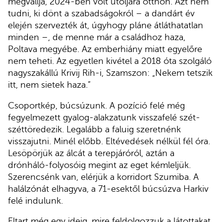
megvallja, 2024-ben volt utoljára otthon. Azt nem
tudni, ki dönt a szabadságokról – a dandárt év
elején szervezték át, úgyhogy pláne átláthatatlan
minden –, de menne már a családhoz haza,
Poltava megyébe. Az emberhiány miatt egyelőre
nem teheti. Az egyetlen kivétel a 2018 óta szolgáló
nagyszakállú Krivij Rih-i, Szamszon: „Nekem tetszik
itt, nem sietek haza.”
Csoportkép, búcsúzunk. A pozíció felé még
fegyelmezett gyalog-alakzatunk visszafelé szét-
széttöredezik. Legalább a faluig szeretnénk
visszajutni. Minél előbb. Eltévedések nélkül fél óra.
Lesöpörjük az álcát a terepjáróról, aztán a
drónháló-folyosóig megint az eget kémleljük.
Szerencsénk van, elérjük a korridort Szumiba. A
halálzónát elhagyva, a 71-esektől búcsúzva Harkiv
felé indulunk.
Eltart még egy ideig, mire feldolgozzuk a látottakat.