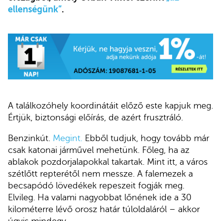
ellenségünk”
.
A találkozóhely koordinátáit előző este kapjuk meg.
Értjük, biztonsági előírás, de azért frusztráló.
Benzinkút.
Megint.
Ebből tudjuk, hogy tovább már
csak katonai járművel mehetünk. Főleg, ha az
ablakok pozdorjalapokkal takartak. Mint itt, a város
szétlőtt repterétől nem messze. A falemezek a
becsapódó lövedékek repeszeit fogják meg.
Elvileg. Ha valami nagyobbat lőnének ide a 30
kilométerre lévő orosz határ túloldaláról – akkor
úgyis mindegy.