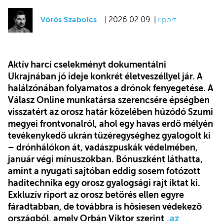
Vörös Szabolcs
| 2026.02.09. |
riport
Aktív harci cselekményt dokumentálni
Ukrajnában jó ideje konkrét életveszéllyel jár. A
halálzónában folyamatos a drónok fenyegetése. A
Válasz Online munkatársa szerencsére épségben
visszatért az orosz határ közelében húzódó Szumi
megyei frontvonalról, ahol egy havas erdő mélyén
tevékenykedő ukrán tüzéregységhez gyalogolt ki
– drónhálókon át, vadászpuskák védelmében,
január végi mínuszokban. Bónuszként láthatta,
amint a nyugati sajtóban eddig sosem fotózott
haditechnika egy orosz gyalogsági rajt iktat ki.
Exkluzív riport az orosz betörés ellen egyre
fáradtabban, de továbbra is hősiesen védekező
országból, amely Orbán Viktor szerint
„az