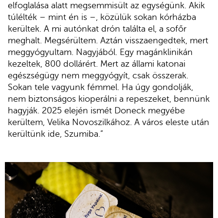
elfoglalása alatt megsemmisült az egységünk. Akik
túlélték – mint én is –, közülük sokan kórházba
kerültek. A mi autónkat drón találta el, a sofőr
meghalt. Megsérültem. Aztán visszaengedtek, mert
meggyógyultam. Nagyjából. Egy magánklinikán
kezeltek, 800 dollárért. Mert az állami katonai
egészségügy nem meggyógyít, csak összerak.
Sokan tele vagyunk fémmel. Ha úgy gondolják,
nem biztonságos kioperálni a repeszeket, bennünk
hagyják. 2025 elején ismét Doneck megyébe
kerültem, Velika Novoszilkához. A város eleste után
kerültünk ide, Szumiba.”