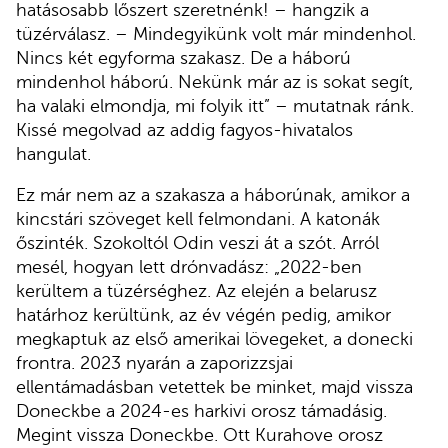
hatásosabb lőszert szeretnénk! – hangzik a
tüzérválasz. – Mindegyikünk volt már mindenhol.
Nincs két egyforma szakasz. De a háború
mindenhol háború. Nekünk már az is sokat segít,
ha valaki elmondja, mi folyik itt” – mutatnak ránk.
Kissé megolvad az addig fagyos-hivatalos
hangulat.
Ez már nem az a szakasza a háborúnak, amikor a
kincstári szöveget kell felmondani. A katonák
őszinték. Szokoltól Odin veszi át a szót. Arról
mesél, hogyan lett drónvadász: „2022-ben
kerültem a tüzérséghez. Az elején a belarusz
határhoz kerültünk, az év végén pedig, amikor
megkaptuk az első amerikai lövegeket, a donecki
frontra. 2023 nyarán a zaporizzsjai
ellentámadásban vetettek be minket, majd vissza
Doneckbe a 2024-es harkivi orosz támadásig.
Megint vissza Doneckbe. Ott Kurahove orosz