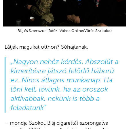
Bilij és Szamszon (fotók: Válasz Online/Vörös Szabolcs)
Látják magukat otthon? Sóhajtanak.
„Nagyon nehéz kérdés. Abszolút a
kimerítésre játszó felőrlő háború
ez. Nincs átlagos munkanap. Ha
lőni kell, lövünk, ha az oroszok
aktívabbak, nekünk is több a
feladatunk”
– mondja Szokol. Bilij cigarettát szorongatva