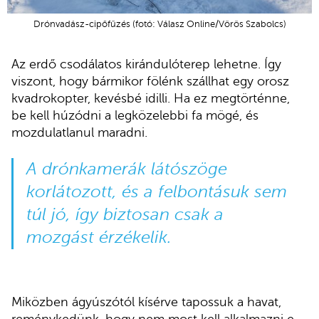
Drónvadász-cipőfűzés (fotó: Válasz Online/Vörös Szabolcs)
Az erdő csodálatos kirándulóterep lehetne. Így
viszont, hogy bármikor fölénk szállhat egy orosz
kvadrokopter, kevésbé idilli. Ha ez megtörténne,
be kell húzódni a legközelebbi fa mögé, és
mozdulatlanul maradni.
A drónkamerák látószöge
korlátozott, és a felbontásuk sem
túl jó, így biztosan csak a
mozgást érzékelik.
Miközben ágyúszótól kísérve tapossuk a havat,
reménykedünk, hogy nem most kell alkalmazni e