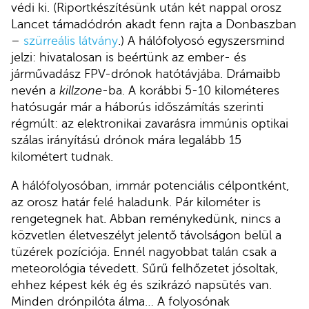
védi ki. (Riportkészítésünk után két nappal orosz
Lancet támadódrón akadt fenn rajta a Donbaszban
–
szürreális látvány
.) A hálófolyosó egyszersmind
jelzi: hivatalosan is beértünk az ember- és
járművadász FPV-drónok hatótávjába. Drámaibb
nevén a
killzone
-ba. A korábbi 5-10 kilométeres
hatósugár már a háborús időszámítás szerinti
régmúlt: az elektronikai zavarásra immúnis optikai
szálas irányítású drónok mára legalább 15
kilométert tudnak.
A hálófolyosóban, immár potenciális célpontként,
az orosz határ felé haladunk. Pár kilométer is
rengetegnek hat. Abban reménykedünk, nincs a
közvetlen életveszélyt jelentő távolságon belül a
tüzérek pozíciója. Ennél nagyobbat talán csak a
meteorológia tévedett. Sűrű felhőzetet jósoltak,
ehhez képest kék ég és szikrázó napsütés van.
Minden drónpilóta álma… A folyosónak