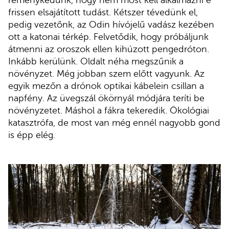
frissen elsajátított tudást. Kétszer tévedünk el,
pedig vezetőnk, az Odin hívójelű vadász kezében
ott a katonai térkép. Felvetődik, hogy próbáljunk
átmenni az oroszok ellen kihúzott pengedróton.
Inkább kerülünk. Oldalt néha megszűnik a
növényzet. Még jobban szem előtt vagyunk. Az
egyik mezőn a drónok optikai kábelein csillan a
napfény. Az üvegszál ökörnyál módjára teríti be
növényzetet. Máshol a fákra tekeredik. Ökológiai
katasztrófa, de most van még ennél nagyobb gond
is épp elég.