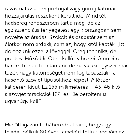
A vasmatuzsálem portugál vagy görög katonai
hozzájárulás részeként került ide. Mindkét
hadsereg rendszerben tartja még, de az
egzisztenciális fenyegetést egyik országban sem
növelte az átadás. Szokolt és csapatát sem az
életkor nem érdekli, sem az, hogy kitől kapták. „Itt
dolgozunk ezzel a löveggel. Öreg technika, de
pontos. Működik. Öten kellünk hozzá. A nulláról
három hónap beletanulni, de ha valaki egyszer már
tüzér, nagy különbséget nem fog tapasztalni a
hasonló szovjet típusokhoz képest. A lőszer
kaliberén kívül. Ez 155 milliméteres – 43-46 kiló –,
a szovjet tarackoké 122-es. De betölteni is
ugyanúgy kell.”
Mielőtt igazán felháborodhatnánk, hogy egy
feladat nélküli 80 éves tarackért tettük kockára az