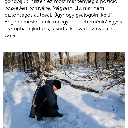
gondoljuk, hiszen ez most már tényleg a pozíció
közvetlen környéke. Mégsem: „Itt már nem
biztonságos autóval. Úgyhogy gyalogolni kell!”
Engedelmeskedünk, mi egyebet tehetnénk? Egyes
oszlopba fejlődünk, a sort a két vadász nyitja és
zárja.