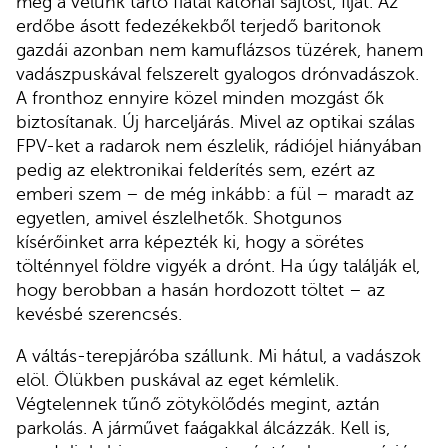
meg a velünk tartó fiatal katonai sajtóst, Ilját. Az
erdőbe ásott fedezékekből terjedő baritonok
gazdái azonban nem kamuflázsos tüzérek, hanem
vadászpuskával felszerelt gyalogos drónvadászok.
A fronthoz ennyire közel minden mozgást ők
biztosítanak. Új harceljárás. Mivel az optikai szálas
FPV-ket a radarok nem észlelik, rádiójel hiányában
pedig az elektronikai felderítés sem, ezért az
emberi szem – de még inkább: a fül – maradt az
egyetlen, amivel észlelhetők. Shotgunos
kísérőinket arra képezték ki, hogy a sörétes
tölténnyel földre vigyék a drónt. Ha úgy találják el,
hogy berobban a hasán hordozott töltet – az
kevésbé szerencsés.
A váltás-terepjáróba szállunk. Mi hátul, a vadászok
elöl. Ölükben puskával az eget kémlelik.
Végtelennek tűnő zötykölődés megint, aztán
parkolás. A járművet faágakkal álcázzák. Kell is,