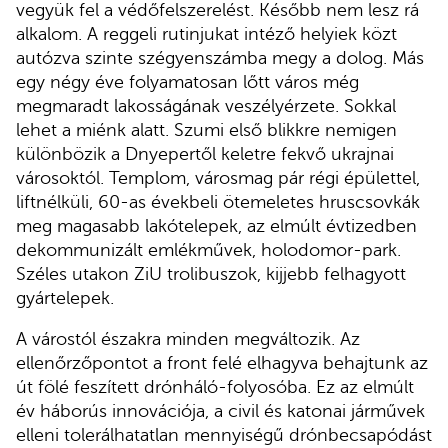
vegyük fel a védőfelszerelést. Később nem lesz rá
alkalom. A reggeli rutinjukat intéző helyiek közt
autózva szinte szégyenszámba megy a dolog. Más
egy négy éve folyamatosan lőtt város még
megmaradt lakosságának veszélyérzete. Sokkal
lehet a miénk alatt. Szumi első blikkre nemigen
különbözik a Dnyepertől keletre fekvő ukrajnai
városoktól. Templom, városmag pár régi épülettel,
liftnélküli, 60-as évekbeli ötemeletes hruscsovkák
meg magasabb lakótelepek, az elmúlt évtizedben
dekommunizált emlékművek, holodomor-park.
Széles utakon ZiU trolibuszok, kijjebb felhagyott
gyártelepek.
A várostól északra minden megváltozik. Az
ellenőrzőpontot a front felé elhagyva behajtunk az
út fölé feszített drónháló-folyosóba. Ez az elmúlt
év háborús innovációja, a civil és katonai járművek
elleni tolerálhatatlan mennyiségű drónbecsapódást