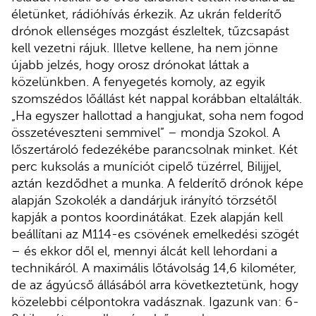
életünket,
rádióhívás érkezik.
Az ukrán felderítő
drónok ellenséges mozgást észleltek, tűzcsapást
kell vezetni rájuk. Illetve kellene, ha nem jönne
újabb jelzés, hogy orosz drónokat láttak a
közelünkben. A fenyegetés komoly, az egyik
szomszédos lőállást két nappal korábban eltalálták.
„Ha egyszer hallottad a hangjukat, soha nem fogod
összetéveszteni semmivel” – mondja Szokol. A
lőszertároló fedezékébe parancsolnak minket. Két
perc kuksolás a muníciót cipelő tüzérrel, Bilijjel,
aztán kezdődhet a munka. A felderítő drónok képe
alapján Szokolék a dandárjuk irányító törzsétől
kapják a pontos koordinátákat. Ezek alapján kell
beállítani az M114-es csövének emelkedési szögét
– és ekkor dől el, mennyi álcát kell lehordani a
technikáról. A maximális lőtávolság 14,6 kilométer,
de az ágyúcső állásából arra következtetünk, hogy
közelebbi célpontokra vadásznak. Igazunk van: 6-