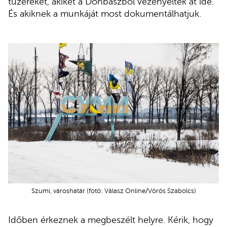
tüzéreket, akiket a Donbaszból vezényeltek át ide.
És akiknek a munkáját most dokumentálhatjuk.
Szumi, városhatár (fotó: Válasz Online/Vörös Szabolcs)
Időben érkeznek a megbeszélt helyre. Kérik, hogy