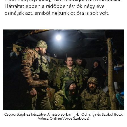
Hátráltat ebben a rádöbbenés: ők négy éve
csinálják azt, amiből nekünk öt óra is sok volt.
Csoportképhez készülve. A hátsó sorban (j-b) Odin, Ilja és Szokol (fotó:
Válasz Online/Vörös Szabolcs)