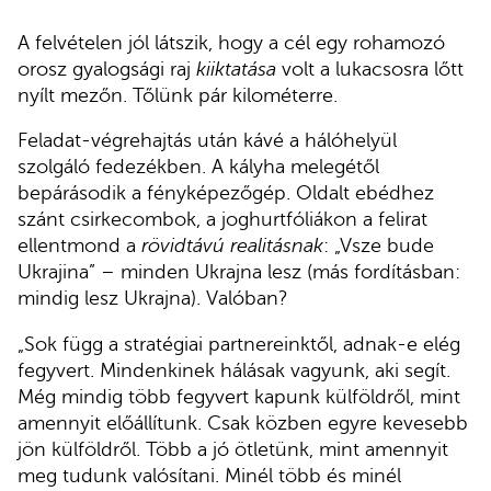
A felvételen jól látszik, hogy a cél egy rohamozó
orosz gyalogsági raj
kiiktatása
volt a lukacsosra lőtt
nyílt mezőn. Tőlünk pár kilométerre.
Feladat-végrehajtás után kávé a hálóhelyül
szolgáló fedezékben. A kályha melegétől
bepárásodik a fényképezőgép. Oldalt ebédhez
szánt csirkecombok, a joghurtfóliákon a felirat
ellentmond a
rövidtávú realitásnak
: „Vsze bude
Ukrajina” – minden Ukrajna lesz (más fordításban:
mindig lesz Ukrajna). Valóban?
„Sok függ a stratégiai partnereinktől, adnak-e elég
fegyvert. Mindenkinek hálásak vagyunk, aki segít.
Még mindig több fegyvert kapunk külföldről, mint
amennyit előállítunk. Csak közben egyre kevesebb
jön külföldről. Több a jó ötletünk, mint amennyit
meg tudunk valósítani. Minél több és minél