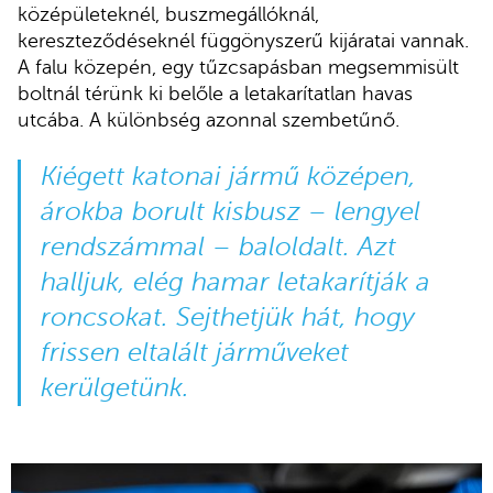
középületeknél, buszmegállóknál,
kereszteződéseknél függönyszerű kijáratai vannak.
A falu közepén, egy tűzcsapásban megsemmisült
boltnál térünk ki belőle a letakarítatlan havas
utcába. A különbség azonnal szembetűnő.
Kiégett katonai jármű középen,
árokba borult kisbusz – lengyel
rendszámmal – baloldalt. Azt
halljuk, elég hamar letakarítják a
roncsokat. Sejthetjük hát, hogy
frissen eltalált járműveket
kerülgetünk.