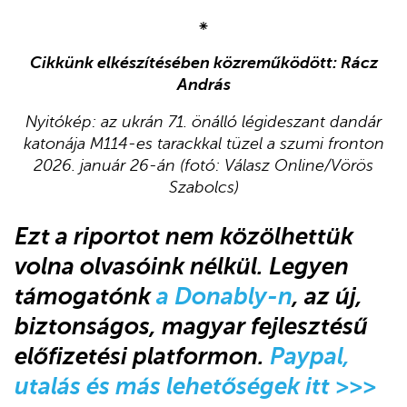
⁕
Cikkünk elkészítésében közreműködött: Rácz
András
Nyitókép:
az ukrán 71. önálló légideszant dandár
katonája M114-es tarackkal tüzel a szumi fronton
2026. január 26-án (fotó: Válasz Online/Vörös
Szabolcs)
Ezt a riportot nem közölhettük
volna olvasóink nélkül. Legyen
támogatónk
a Donably-n
, az új,
biztonságos, magyar fejlesztésű
előfizetési platformon.
Paypal,
utalás és más lehetőségek itt >>>