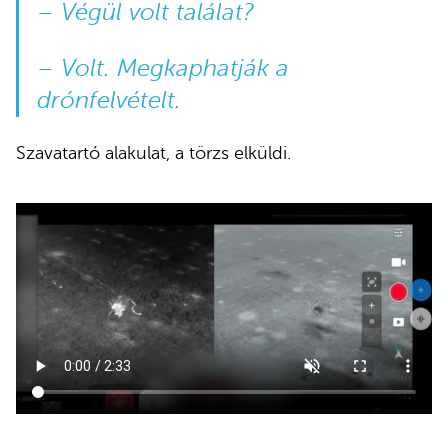
– Végül volt találat?
– Volt. Megkaphatják a
drónfelvételt.
Szavatartó alakulat, a törzs elküldi.