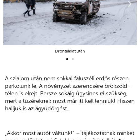
Dróntalálat után
A szlalom után nem sokkal faluszéli erdős részen
parkolunk le. A növényzet szerencsére örökzöld –
télen is elrejt. Persze sokáig úgysincs rá szükség,
mert a tüzéreknek most már itt kell lenniük!
Hiszen
halljuk is az ágyúdörgést.
„Akkor most autót váltunk!” – tájékoztatnak minket