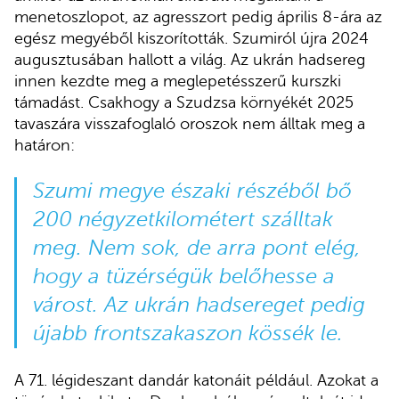
menetoszlopot, az agresszort pedig április 8-ára az
egész megyéből kiszorították. Szumiról újra 2024
augusztusában hallott a világ. Az ukrán hadsereg
innen kezdte meg a meglepetésszerű kurszki
támadást. Csakhogy a Szudzsa környékét 2025
tavaszára visszafoglaló oroszok nem álltak meg a
határon:
Szumi megye északi részéből bő
200 négyzetkilométert szálltak
meg. Nem sok, de arra pont elég,
hogy a tüzérségük belőhesse a
várost. Az ukrán hadsereget pedig
újabb frontszakaszon kössék le.
A 71. légideszant dandár katonáit például. Azokat a