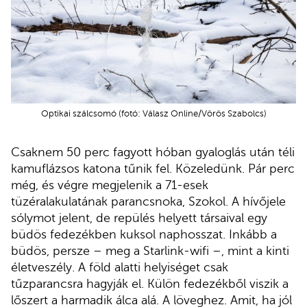
Optikai szálcsomó (fotó: Válasz Online/Vörös Szabolcs)
Csaknem 50 perc fagyott hóban gyaloglás után téli
kamuflázsos katona tűnik fel. Közeledünk. Pár perc
még, és végre megjelenik a 71-esek
tüzéralakulatának parancsnoka, Szokol. A hívőjele
sólymot jelent, de repülés helyett társaival egy
büdös fedezékben kuksol naphosszat. Inkább a
büdös, persze – meg a Starlink-wifi –, mint a kinti
életveszély. A föld alatti helyiséget csak
tűzparancsra hagyják el. Külön fedezékből viszik a
lőszert a harmadik álca alá. A löveghez. Amit, ha jól