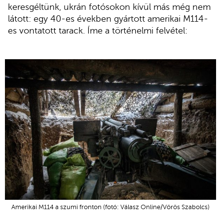
keresgéltünk, ukrán fotósokon kívül más még nem
látott: egy 40-es években gyártott amerikai M114-
es vontatott tarack. Íme a történelmi felvétel:
Amerikai M114 a szumi fronton (fotó: Válasz Online/Vörös Szabolcs)