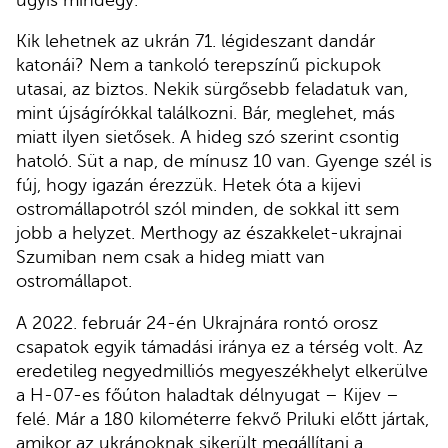
Kik lehetnek az ukrán 71. légideszant dandár
katonái? Nem a tankoló terepszínű pickupok
utasai, az biztos. Nekik sürgősebb feladatuk van,
mint újságírókkal találkozni. Bár, meglehet, más
miatt ilyen sietősek. A hideg szó szerint csontig
hatoló. Süt a nap, de mínusz 10 van. Gyenge szél is
fúj, hogy igazán érezzük. Hetek óta a kijevi
ostromállapotról szól minden, de sokkal itt sem
jobb a helyzet. Merthogy az északkelet-ukrajnai
Szumiban nem csak a hideg miatt van
ostromállapot.
A 2022. február 24-én Ukrajnára rontó orosz
csapatok egyik támadási iránya ez a térség volt. Az
eredetileg negyedmilliós megyeszékhelyt elkerülve
a H-07-es főúton haladtak délnyugat – Kijev –
felé. Már a 180 kilométerre fekvő Priluki előtt jártak,
amikor az ukránoknak sikerült megállítani a