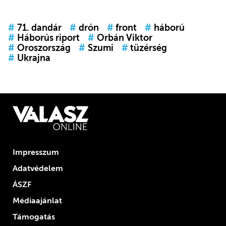
#
71. dandár
#
drón
#
front
#
háború
#
Háborús riport
#
Orbán Viktor
#
Oroszország
#
Szumi
#
tüzérség
#
Ukrajna
Impresszum
Adatvédelem
ÁSZF
Médiaajánlat
Támogatás