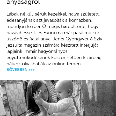
anyaságról
Lábak nélkül, sérült kezekkel, halva született,
édesanyjának azt javasolták a kórházban,
mondjon le róla. Ő mégis harcolt érte, hogy
hazavihesse. Illés Fanni ma már paralimpikon
úszónő és fiatal anya. Jenei Gyöngyvér A Szív
jezsuita magazin számára készített interjúját
lapjaink immár hagyományos
együttműködésének köszönhetően kizárólag
nálunk olvashatják az online térben.
BŐVEBBEN >>>