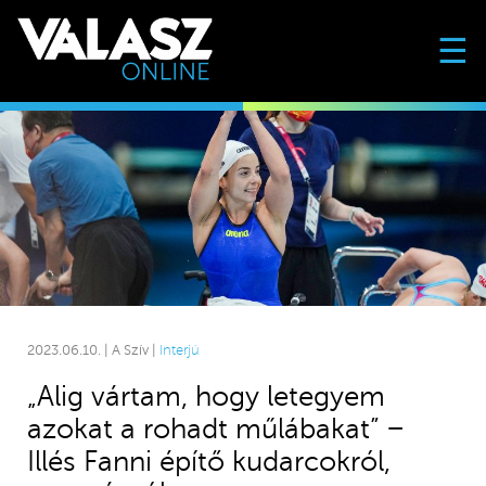
☰
2023.06.10. | A Szív |
Interjú
„Alig vártam, hogy letegyem
azokat a rohadt műlábakat” −
Illés Fanni építő kudarcokról,