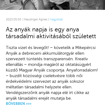
2023.05.05. | Neulinger Ágnes |
Nagytotál
Az anyák napja is egy anya
társadalmi aktivitásából született
Tiszta vizet és levegőt! − követelik a Mikepércsi
Anyák a debreceni akkumulátorgyár ellen
szervezett tüntetés transzparensén. Kreatív
ellenállás − mondja magáról az oktatásügyért
küzdő Magyar Anyák csoportja. Anyaforradalom!
− buzdít közösségi cselekvésre több női
érdekvédelmi szervezet az anyák sokszor
méltatlan társadalmi helyzete ellen.
Vendégszerzőnk anyák napja elé írt cikke az
anyák társadalmi erejét mutatja be.
BŐVEBBEN >>>