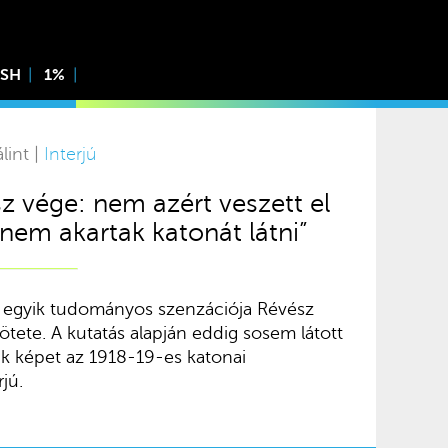
ISH
1%
lint |
Interjú
z vége: nem azért veszett el
„nem akartak katonát látni”
r egyik tudományos szenzációja Révész
tete. A kutatás alapján eddig sosem látott
k képet az 1918-19-es katonai
jú.