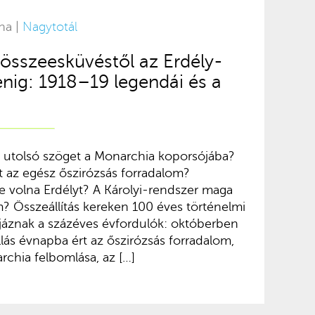
na |
Nagytotál
sszeesküvéstől az Erdély-
ig: 1918–19 legendái és a
 utolsó szöget a Monarchia koporsójába?
 az egész őszirózsás forradalom?
volna Erdélyt? A Károlyi-rendszer maga
m? Összeállítás kereken 100 éves történelmi
rjáznak a százéves évfordulók: októberben
ás évnapba ért az őszirózsás forradalom,
chia felbomlása, az […]