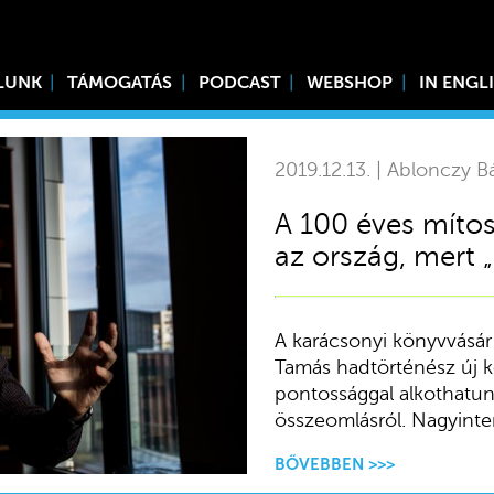
LUNK
TÁMOGATÁS
PODCAST
WEBSHOP
IN ENGL
2019.12.13. | Ablonczy Bá
A 100 éves mítos
az ország, mert 
A karácsonyi könyvvásá
Tamás hadtörténész új kö
pontossággal alkothatun
összeomlásról. Nagyinter
BŐVEBBEN >>>