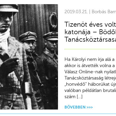
2019.03.21. | Borbás Bar
Tizenöt éves volt
katonája – Bödő
Tanácsköztársas
Ha Károlyi nem írja alá 
akkor is átvették volna 
Válasz Online-nak nyilat
Tanácsköztársaság létrejö
„honvédő” háborúkat újra
valóban példátlan brutal
szám […]
BŐVEBBEN >>>