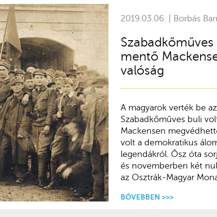
2019.03.06. | Borbás Bar
Szabadkőműves ö
mentő Mackensen
valóság
A magyarok verték be az
Szabadkőműves buli volt
Mackensen megvédhette 
volt a demokratikus álo
legendákról. Ősz óta so
és novemberben két null
az Osztrák-Magyar Monar
BŐVEBBEN >>>