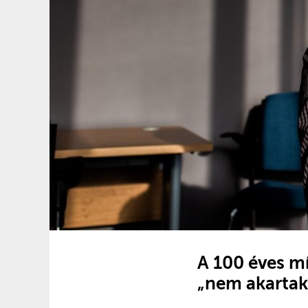
A 100 éves mí
„nem akartak 