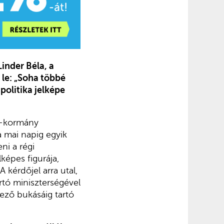
inder Béla, a
le: „Soha többé
politika jelképe
i-kormány
a mai napig egyik
ni a régi
képes figurája,
 kérdőjel arra utal,
rtó miniszterségével
ező bukásáig tartó