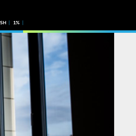
ISH
1%