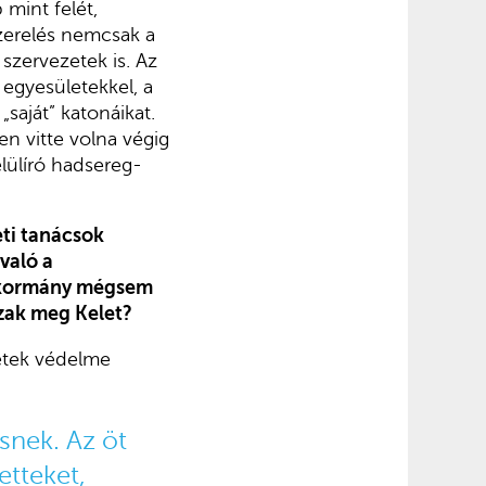
 mint felét,
szerelés nemcsak a
szervezetek is. Az
egyesületekkel, a
saját” katonáikat.
en vitte volna végig
lülíró hadsereg-
ti tanácsok
való a
r kormány mégsem
zak meg Kelet?
etek védelme
snek. Az öt
etteket,