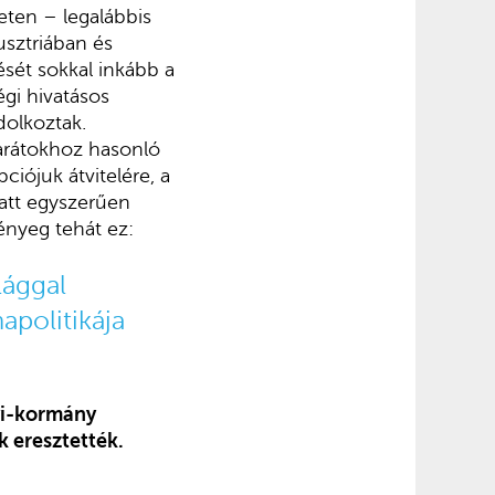
eten – legalábbis
usztriában és
sét sokkal inkább a
égi hivatásos
olkoztak.
barátokhoz hasonló
iójuk átvitelére, a
iatt egyszerűen
ényeg tehát ez:
lággal
politikája
lyi-kormány
k eresztették.