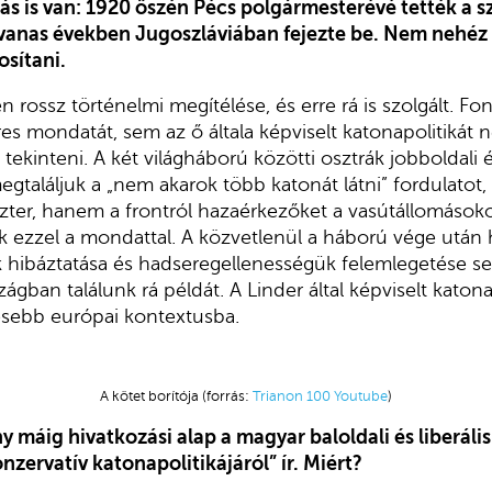
ás is van: 1920 őszén Pécs polgármesterévé tették a s
tvanas években Jugoszláviában fejezte be. Nem nehéz
osítani.
n rossz történelmi megítélése, és erre rá is szolgált. Fo
es mondatát, sem az ő általa képviselt katonapolitikát 
ekinteni. A két világháború közötti osztrák jobboldali 
egtaláljuk a „nem akarok több katonát látni” fordulatot,
ter, hanem a frontról hazaérkezőket a vasútállomások
ak ezzel a mondattal. A közvetlenül a háború vége után
k hibáztatása és hadseregellenességük felemlegetése s
gban találunk rá példát. A Linder által képviselt katonapo
lesebb európai kontextusba.
A kötet borítója (forrás:
Trianon 100 Youtube
)
 máig hivatkozási alap a magyar baloldali és liberáli
nzervatív katonapolitikájáról” ír. Miért?