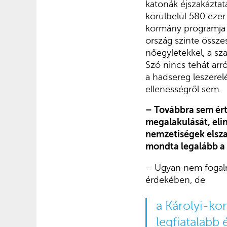
katonák éjszakáztatá
körülbelül 580 ezer
kormány programja v
ország szinte össze
nőegyletekkel, a sza
Szó nincs tehát arr
a hadsereg leszerel
ellenességről sem.
– Továbbra sem ért
megalakulását, eli
nemzetiségek elsz
mondta legalább a 
– Ugyan nem fogalm
érdekében, de
a Károlyi-ko
legfiatalabb 