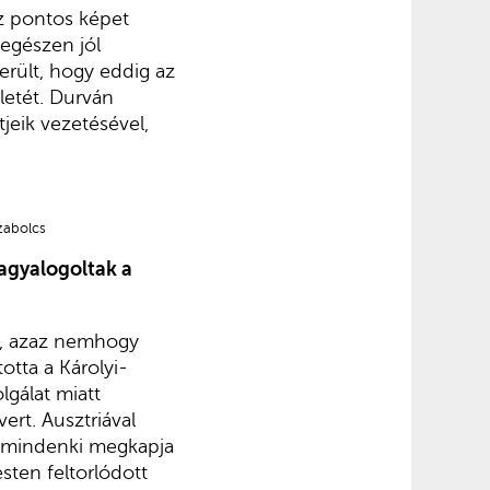
éz pontos képet
 egészen jól
erült, hogy eddig az
ületét. Durván
jeik vezetésével,
zabolcs
agyalogoltak a
a, azaz nemhogy
totta a Károlyi-
lgálat miatt
ert. Ausztriával
gy mindenki megkapja
sten feltorlódott