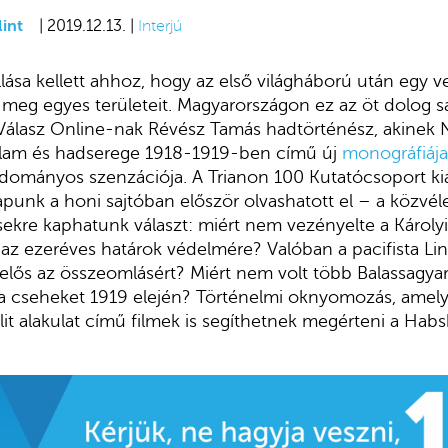
int
| 2019.12.13. |
Interjú
lása kellett ahhoz, hogy az első világháború után egy v
meg egyes területeit. Magyarországon ez az öt dolog sa
Válasz Online-nak Révész Tamás hadtörténész, akinek 
állam és hadserege 1918-1919-ben című új
monográfiája
udományos szenzációja. A Trianon 100 Kutatócsoport k
apunk a honi sajtóban először olvashatott el – a közvé
sekre kaphatunk választ: miért nem vezényelte a Károly
az ezeréves határok védelmére? Valóban a pacifista Lin
elős az összeomlásért? Miért nem volt több Balassagyar
i a cseheket 1919 elején? Történelmi oknyomozás, amelyb
lit alakulat című filmek is segíthetnek megérteni a Ha