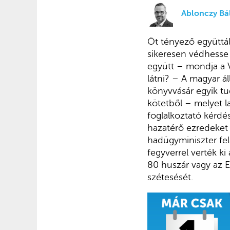
Ablonczy Bál
Öt tényező együttál
sikeresen védhesse 
együtt – mondja a 
látni? – A magyar 
könyvvásár egyik t
kötetből – melyet l
foglalkoztató kérdé
hazatérő ezredeket 
hadügyminiszter fel
fegyverrel verték k
80 huszár vagy az E
szétesését.