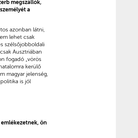
zerb megszállók,
 személyét a
ntos azonban látni,
nem lehet csak
és szélsőjobboldali
 csak Ausztriában
on fogadó „vörös
 hatalomra kerülő
em magyar jelenség,
litika is jól
s emlékezetnek, ön