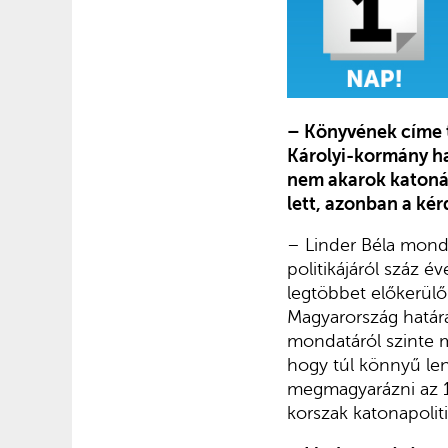
– Könyvének címe t
Károlyi-kormány h
nem akarok katonát
lett, azonban a kér
– Linder Béla mond
politikájáról száz é
legtöbbet előkerülő
Magyarország határa
mondatáról szinte mi
hogy túl könnyű len
megmagyarázni az 1
korszak katonapoliti