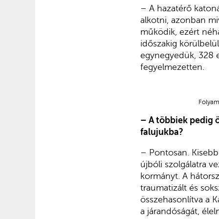
– A hazatérő katoná
alkotni, azonban mi
működik, ezért néhá
időszakig körülbelül
egynegyedük, 328 ez
fegyelmezetten.
Folyam
– A többiek pedig 
falujukba?
– Pontosan. Kisebb
újbóli szolgálatra v
kormányt. A hátorsz
traumatizált és soks
összehasonlítva a K
a járandóságát, éle