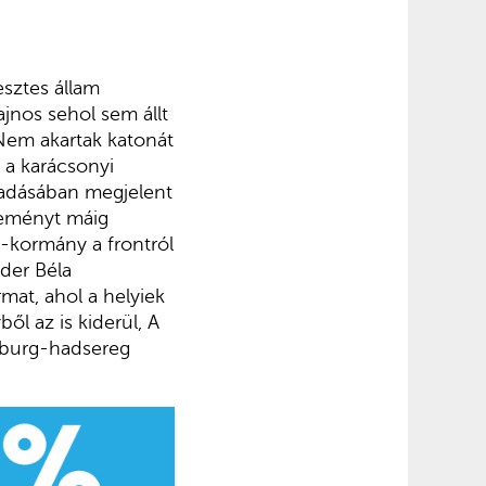
esztes állam
jnos sehol sem állt
Nem akartak katonát
a karácsonyi
iadásában megjelent
leményt máig
i-kormány a frontról
der Béla
mat, ahol a helyiek
ől az is kiderül, A
bsburg-hadsereg