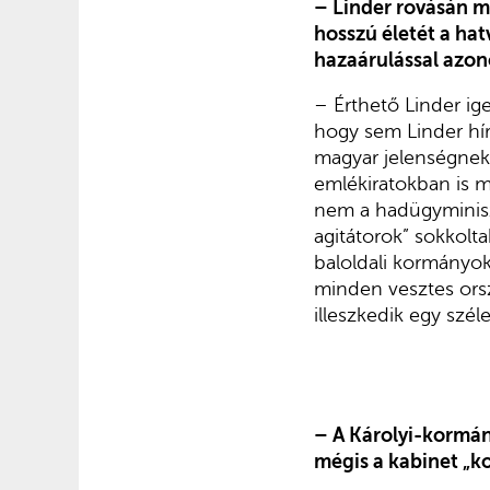
– Linder rovásán m
hosszú életét a ha
hazaárulással azon
– Érthető Linder ige
hogy sem Linder hír
magyar jelenségnek t
emlékiratokban is m
nem a hadügyminisz
agitátorok” sokkolt
baloldali kormányo
minden vesztes orszá
illeszkedik egy szé
– A Károlyi-kormány
mégis a kabinet „ko