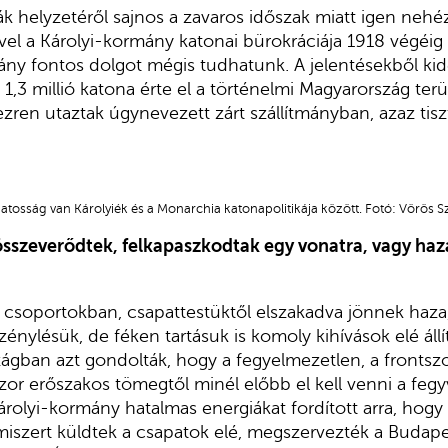
k helyzetéről sajnos a zavaros időszak miatt igen neh
vel a Károlyi-kormány katonai bürokráciája 1918 végéig
ny fontos dolgot mégis tudhatunk. A jelentésekből kid
 1,3 millió katona érte el a történelmi Magyarország ter
ren utaztak úgynevezett zárt szállítmányban, azaz tiszt
atosság van Károlyiék és a Monarchia katonapolitikája között. Fotó: Vörös S
összeverődtek, felkapaszkodtak egy vonatra, vagy haz
 csoportokban, csapattestüktől elszakadva jönnek haz
ezénylésük, de féken tartásuk is komoly kihívások elé állí
ágban azt gondolták, hogy a fegyelmezetlen, a frontszo
zor erőszakos tömegtől minél előbb el kell venni a fegyv
árolyi-kormány hatalmas energiákat fordított arra, ho
lmiszert küldtek a csapatok elé, megszervezték a Budape