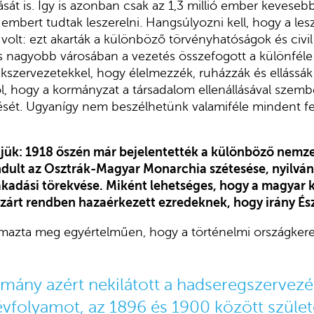
sát is. Így is azonban csak az 1,3 millió ember kevesebb
 embert tudtak leszerelni. Hangsúlyozni kell, hogy a le
olt: ezt akarták a különböző törvényhatóságok és civil 
s nagyobb városában a vezetés összefogott a különféle 
kszervezetekkel, hogy élelmezzék, ruházzák és ellássák „
ól, hogy a kormányzat a társadalom ellenállásával szemb
ését. Ugyanígy nem beszélhetünk valamiféle mindent fe
jük: 1918 őszén már bejelentették a különböző nemze
ndult az Osztrák-Magyar Monarchia szétesése, nyilván
akadási törekvése. Miként lehetséges, hogy a magya
zárt rendben hazaérkezett ezredeknek, hogy irány És
azta meg egyértelműen, hogy a történelmi országker
rmány azért nekilátott a hadseregszervezé
évfolyamot, az 1896 és 1900 között szület