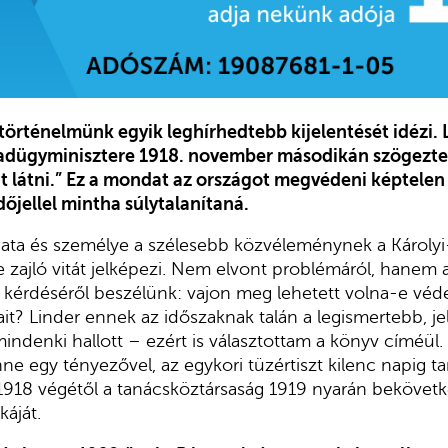
örténelmünk egyik leghírhedtebb kijelentését idézi. L
adügyminisztere 1918. november másodikán szögezte 
 látni.” Ez a mondat az országot megvédeni képtelen 
dőjellel mintha súlytalanítaná.
ata és személye a szélesebb közvéleménynek a Károly
ve zajló vitát jelképezi. Nem elvont problémáról, hanem 
 kérdéséről beszélünk: vajon meg lehetett volna-e véde
it? Linder ennek az időszaknak talán a legismertebb, jel
ndenki hallott – ezért is választottam a könyv címéül. A
ne egy tényezővel, az egykori tüzértiszt kilenc napig ta
918 végétől a tanácsköztársaság 1919 nyarán bekövetk
káját.