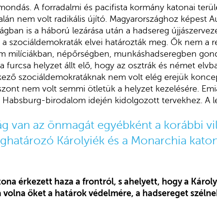
mondás. A forradalmi és pacifista kormány katonai terül
lán nem volt radikális újító. Magyarországhoz képest A
ban is a háború lezárása után a hadsereg újjászervezé
n a szociáldemokraták elvei határozták meg. Ők nem a r
m milíciákban, népőrségben, munkáshadseregben gond
 furcsa helyzet állt elő, hogy az osztrák és német elv
ező szociáldemokratáknak nem volt elég erejük koncepc
iszont nem volt semmi ötletük a helyzet kezelésére. Em
 Habsburg-birodalom idején kidolgozott tervekhez. A l
g van az önmagát egyébként a korábbi vi
atározó Károlyiék és a Monarchia katona
ona érkezett haza a frontról, s ahelyett, hogy a Káro
a volna őket a határok védelmére, a hadsereget szélne