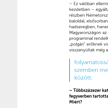
– Ez valóban ellent
kezdetben – egyálta
részben Németország
baloldal, elsősorba
hadseregben, hane
Magyarországon az a
programmal rendelk
„polgári” erőknek v
visszanyúltak még a
folyamatossá
szemben megh
között.
– Többszázezer kat
fegyverben tartott
Miért?