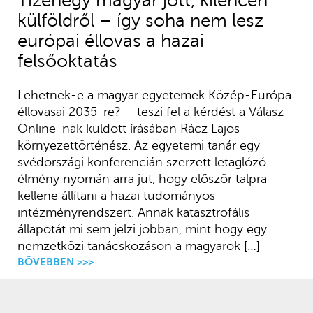
Tizenegy magyar jött, kilencen
külföldről – így soha nem lesz
európai éllovas a hazai
felsőoktatás
Lehetnek-e a magyar egyetemek Közép-Európa
éllovasai 2035-re? – teszi fel a kérdést a Válasz
Online-nak küldött írásában Rácz Lajos
környezettörténész. Az egyetemi tanár egy
svédországi konferencián szerzett letaglózó
élmény nyomán arra jut, hogy először talpra
kellene állítani a hazai tudományos
intézményrendszert. Annak katasztrofális
állapotát mi sem jelzi jobban, mint hogy egy
nemzetközi tanácskozáson a magyarok […]
BŐVEBBEN >>>