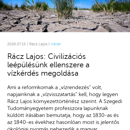
2026.07.15. | Rácz Lajos |
Háttér
Rácz Lajos: Civilizációs
leépülésünk ellenszere a
vízkérdés megoldása
Ami a reformkornak a „vízrendezés” volt,
napjainknak a „vízvisszatartás” kell, hogy legyen
Rácz Lajos környezettörténész szerint. A Szegedi
Tudományegyetem professzora lapunknak
küldött írásában bemutatja, hogy az 1830-as és
az 1840-es évekhez hasonlóan most is jelentős
ökológiai nyomás nehezedik a magyar