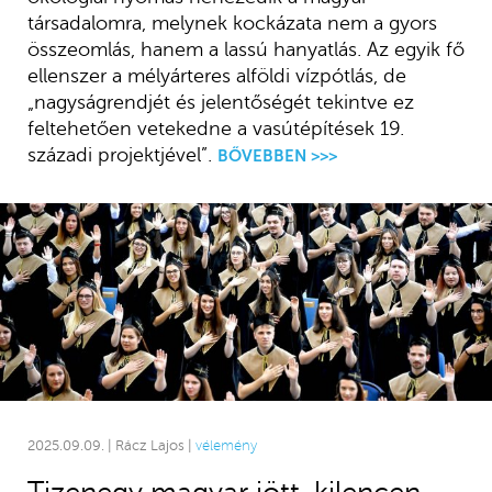
társadalomra, melynek kockázata nem a gyors
összeomlás, hanem a lassú hanyatlás. Az egyik fő
ellenszer a mélyárteres alföldi vízpótlás, de
„nagyságrendjét és jelentőségét tekintve ez
feltehetően vetekedne a vasútépítések 19.
századi projektjével”.
BŐVEBBEN >>>
2025.09.09. | Rácz Lajos |
vélemény