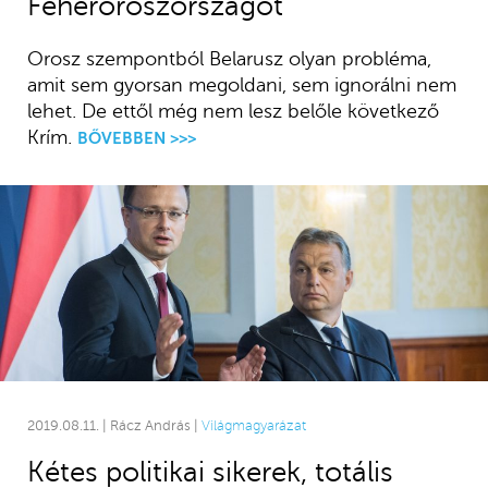
Fehéroroszországot
Orosz szempontból Belarusz olyan probléma,
amit sem gyorsan megoldani, sem ignorálni nem
lehet. De ettől még nem lesz belőle következő
Krím.
BŐVEBBEN >>>
2019.08.11. | Rácz András |
Világmagyarázat
Kétes politikai sikerek, totális