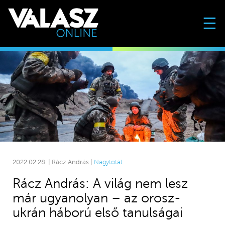
☰
2022.02.28. | Rácz András |
Nagytotál
Rácz András: A világ nem lesz
már ugyanolyan – az orosz-
ukrán háború első tanulságai