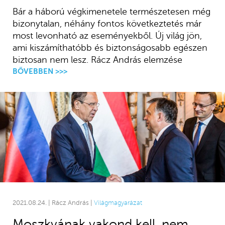
Bár a háború végkimenetele természetesen még
bizonytalan, néhány fontos következtetés már
most levonható az eseményekből. Új világ jön,
ami kiszámíthatóbb és biztonságosabb egészen
biztosan nem lesz. Rácz András elemzése
BŐVEBBEN >>>
2021.08.24. | Rácz András |
Világmagyarázat
Moszkvának vakond kell, nem