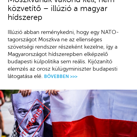
közvetítő – illúzió a magyar
hídszerep
Illúzió abban reménykedni, hogy egy NATO-
tagországot Moszkva ne az ellenséges
szövetségi rendszer részeként kezelne, így a
Magyarországot hídszerepben elképzelő
budapesti külpolitika sem reális. Kijózanító
elemzés az orosz külügyminiszter budapesti
látogatása elé.
BŐVEBBEN >>>