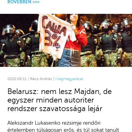
BŐVEBBEN >>>
2020.08.11. | Rácz András |
Világmagyarázat
Belarusz: nem lesz Majdan, de
egyszer minden autoriter
rendszer szavatossága lejár
Alekszandr Lukasenko rezsimje rendőri
értelemben túlságosan erős, és túl sokat tanult