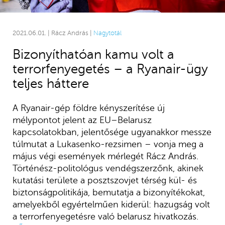
2021.06.01. | Rácz András |
Nagytotál
Bizonyíthatóan kamu volt a
terrorfenyegetés – a Ryanair-ügy
teljes háttere
A Ryanair-gép földre kényszerítése új
mélypontot jelent az EU–Belarusz
kapcsolatokban, jelentősége ugyanakkor messze
túlmutat a Lukasenko-rezsimen – vonja meg a
május végi események mérlegét Rácz András.
Történész-politológus vendégszerzőnk, akinek
kutatási területe a posztszovjet térség kül- és
biztonságpolitikája, bemutatja a bizonyítékokat,
amelyekből egyértelműen kiderül: hazugság volt
a terrorfenyegetésre való belarusz hivatkozás.