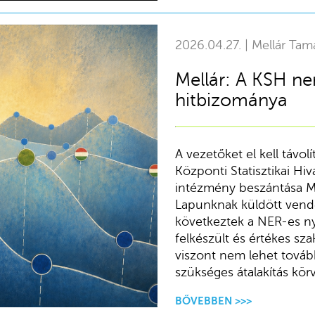
2026.04.27. | Mellár Tam
Mellár: A KSH n
hitbizománya
A vezetőket el kell távol
Központi Statisztikai Hiv
intézmény beszántása Me
Lapunknak küldött vendé
következtek a NER-es ny
felkészült és értékes s
viszont nem lehet tovább
szükséges átalakítás körv
BŐVEBBEN >>>