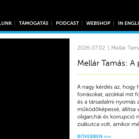
LUNK
TÁMOGATÁS
PODCAST
WEBSHOP
IN ENGL
2026.07.02. | Mellár Tam
Mellár Tamás: A 
A nagy kérdés az, hogy 
forrásokat, azokkal mit fo
és a társadalmi nyomás a
működőképessé, állítsa 
oligarchái és korrupció 
zsákutca volt, amikor még
BŐVEBBEN >>>