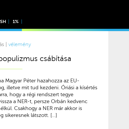
ISH
1%
ás |
vélemény
populizmus csábítása
ha Magyar Péter hazahozza az EU-
g, illetve mit tud kezdeni. Óriási a kísértés
rra, hogy a régi rendszert tegye
vissza a NER-t, persze Orbán kedvenc
nélkül. Csakhogy a NER már akkor is
 sikeresnek látszott. […]