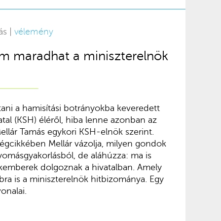
ás |
vélemény
em maradhat a miniszterelnök
ítani a hamisítási botrányokba keveredett
atal (KSH) éléről, hiba lenne azonban az
llár Tamás egykori KSH-elnök szerint.
gcikkében Mellár vázolja, milyen gondok
omásgyakorlásból, de aláhúzza: ma is
zakemberek dolgoznak a hivatalban. Amely
ra is a miniszterelnök hitbizománya. Egy
onalai.