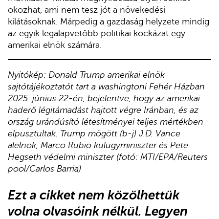
okozhat, ami nem tesz jót a növekedési
kilátásoknak. Márpedig a gazdaság helyzete mindig
az egyik legalapvetőbb politikai kockázat egy
amerikai elnök számára.
Nyitókép: Donald Trump amerikai elnök
sajtótájékoztatót tart a washingtoni Fehér Házban
2025. június 22-én, bejelentve, hogy az amerikai
haderő légitámadást hajtott végre Iránban, és az
ország urándúsító létesítményei teljes mértékben
elpusztultak. Trump mögött (b-j) J.D. Vance
alelnök, Marco Rubio külügyminiszter és Pete
Hegseth védelmi miniszter (fotó: MTI/EPA/Reuters
pool/Carlos Barria)
Ezt a cikket nem közölhettük
volna olvasóink nélkül. Legyen