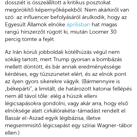
dossziét is összeállított a kritikus posztokat
megörökítő képernyőképekből. Nem akárkiről van
szó: az influencer befolyásáról árulkodik, hogy az
Egyesült Államok elnöke
áprilisban
hat magas
rangú hírszerzőt rúgott ki, miután Loomer 30
percig tömte a fejét.
Az Irán körüli jobboldali kötélhúzás végül nem
sokáig tartott, mert Trump gyorsan a bombázás
mellett döntött, és bár annak eredményéssége
kérdéses, egy tűzszünetet elért, és az elnök pont
az ilyen gyors sikerekre vágyik. (Bármennyire is
„békepárti”, a limitált, de határozott katonai fellépés
nem áll távol tőle: elég a húszik elleni
légicsapásokra gondolni, vagy akár arra, hogy első
elnöksége alatt cirkálórakéta-támadást rendelt el
Bassár el-Aszad egyik légibázisa, illetve
megsemmisítő légicsapást egy szíriai Wagner-tábor
ellen.)