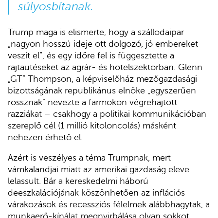
súlyosbítanak.
Trump maga is elismerte, hogy a szállodaipar
„nagyon hosszú ideje ott dolgozó, jó embereket
veszít el”, és egy időre fel is függesztette a
rajtaütéseket az agrár- és hotelszektorban. Glenn
„GT” Thompson, a képviselőház mezőgazdasági
bizottságának republikánus elnöke „egyszerűen
rossznak” nevezte a farmokon végrehajtott
razziákat – csakhogy a politikai kommunikációban
szereplő cél (1 millió kitoloncolás) másként
nehezen érhető el.
Azért is veszélyes a téma Trumpnak, mert
vámkalandjai miatt az amerikai gazdaság eleve
lelassult. Bár a kereskedelmi háború
deeszkalációjának köszönhetően az inflációs
várakozások és recessziós félelmek alábbhagytak, a
munkaerő-kínálat megnyirbálása olyan sokkot