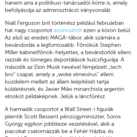
hanem arra a politikusi-tanácsadói körre is, amely
befolyásolja az adminisztráció irányvonalát.
Niall Ferguson brit történész például februárban
hat nagy csoportot
azonosított
ezen a körön belül.
Az első az eredeti MAGA-tábor, akik számára a
bevándorlás a legfontosabb. Főnökük Stephen
Miller kabinetfőnök-helyettes, a bevándorlók elleni
razziák és tömeges deportálások kulcsfigurája. A
második az Elon Musk nevével fémjelzett „tech
bro” csapat, amely a „woke elmevírus” elleni
küzdelem mellett az állam leépítését tartja
küldetésnek, és Javier Milei minarchista argentin
elnököt példaképnek. Jelük a láncfűrész.
A harmadik csoportot a Wall Street-i figurák
jelentik Scott Bessent pénzügyminiszter, Soros
György egykori jobbkeze vezetésével, akik a
piacokat csatornázzák be a Fehér Házba, és