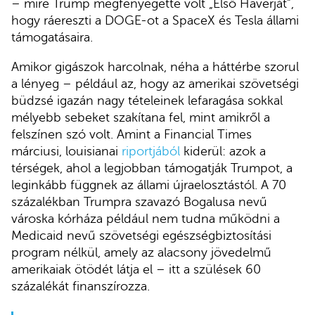
– mire Trump megfenyegette volt „Első Haverját”,
hogy ráereszti a DOGE-ot a SpaceX és Tesla állami
támogatásaira.
Amikor gigászok harcolnak, néha a háttérbe szorul
a lényeg – például az, hogy az amerikai szövetségi
büdzsé igazán nagy tételeinek lefaragása sokkal
mélyebb sebeket szakítana fel, mint amikről a
felszínen szó volt. Amint a Financial Times
márciusi, louisianai
riportjából
kiderül: azok a
térségek, ahol a legjobban támogatják Trumpot, a
leginkább függnek az állami újraelosztástól. A 70
százalékban Trumpra szavazó Bogalusa nevű
városka kórháza például nem tudna működni a
Medicaid nevű szövetségi egészségbiztosítási
program nélkül, amely az alacsony jövedelmű
amerikaiak ötödét látja el – itt a szülések 60
százalékát finanszírozza.