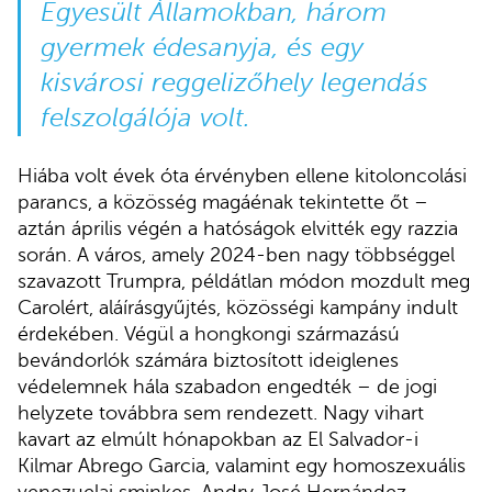
Egyesült Államokban, három
gyermek édesanyja, és egy
kisvárosi reggelizőhely legendás
felszolgálója volt.
Hiába volt évek óta érvényben ellene kitoloncolási
parancs, a közösség magáénak tekintette őt –
aztán április végén a hatóságok elvitték egy razzia
során. A város, amely 2024-ben nagy többséggel
szavazott Trumpra, példátlan módon mozdult meg
Carolért, aláírásgyűjtés, közösségi kampány indult
érdekében. Végül a hongkongi származású
bevándorlók számára biztosított ideiglenes
védelemnek hála szabadon engedték – de jogi
helyzete továbbra sem rendezett. Nagy vihart
kavart az elmúlt hónapokban az El Salvador-i
Kilmar Abrego Garcia, valamint egy homoszexuális