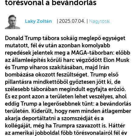
törésvonal a bevándorlás
Laky Zoltán
| 2025.07.04. |
Nagytotál
Donald Trump tábora sokáig meglepő egységet
mutatott, fél év után azonban komolyabb
repedések jelentek meg a MAGA-táborban: előbb
az államleépítés körüli harc végződött Elon Musk
és Trump viharos szakításában, majd Irán
bombázása okozott feszültséget. Trump első
pillantásra mindkettőből győztesen jött ki, de
szélesebb táborában megindult egyfajta erózió.
És ez pont azon a területen lehet veszélyes, ahol
eddig Trump a legerősebbnek tűnt: a bevándorlás
területén. Kiderült, hogy nem minden átlagember
akarja deportáltatni a szomszédját és a
kollégáját, még ha Trumpra szavazott is. Háttér
az amerikai jobboldal főbb törésvonalairól fél év