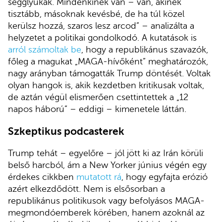
segglyukak. Mindenkinek van – van, akinek
tisztább, másoknak kevésbé, de ha túl közel
kerülsz hozzá, szaros lesz arcod” – analizálta a
helyzetet a politikai gondolkodó. A kutatások is
arról számoltak be
, hogy a republikánus szavazók,
főleg a magukat „MAGA-hívőként” meghatározók,
nagy arányban támogatták Trump döntését. Voltak
olyan hangok is, akik kezdetben kritikusak voltak,
de aztán végül elismerően csettintettek a „12
napos háború” – eddigi – kimenetele láttán.
Szkeptikus podcasterek
Trump tehát – egyelőre – jól jött ki az Irán körüli
belső harcból, ám a New Yorker június végén egy
érdekes cikkben
mutatott rá
, hogy egyfajta erózió
azért elkezdődött. Nem is elsősorban a
republikánus politikusok vagy befolyásos MAGA-
megmondóemberek körében, hanem azoknál az