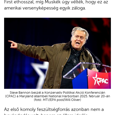
First ethosszal, míg Muskék úgy vélték, hogy ez az
amerikai versenyképesség egyik záloga.
Steve Bannon beszél a Konzervatív Politikai Akció Konferencián
(CPAC) a Maryland állambeli National Harborban 2025. február 20-án
(fotó: MTI/EPA pool/Will Oliver)
Az első komoly feszültségforrás azonban nem a