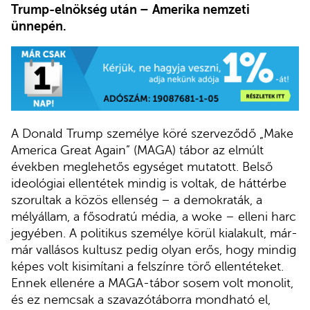
Trump-elnökség után
–
Amerika nemzeti
ünnepén.
A Donald Trump személye köré szerveződő „Make
America Great Again” (MAGA) tábor az elmúlt
években meglehetős egységet mutatott. Belső
ideológiai ellentétek mindig is voltak, de háttérbe
szorultak a közös ellenség – a demokraták, a
mélyállam, a fősodratú média, a woke – elleni harc
jegyében. A politikus személye körül kialakult, már-
már vallásos kultusz pedig olyan erős, hogy mindig
képes volt kisimítani a felszínre törő ellentéteket.
Ennek ellenére a MAGA-tábor sosem volt monolit,
és ez nemcsak a szavazótáborra mondható el,