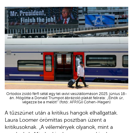
Ortodox zsidó férfi sétál egy tel-avivi vasútállomáson 2025. június 18-
án. Mögötte a Donald Trumpot ábrázoló plakát felirata: „Elnök úr,
végezze be a melót!” (fotó: AFP/Gil Cohen-Magen)
A tűzszünet után a kritikus hangok elhallgattak.
Laura Loomer örömittas posztban üzent a
kritikusoknak. „A vélemények olyanok, mint a