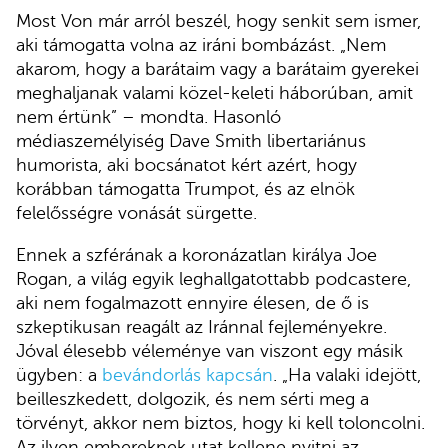
Most Von már arról beszél, hogy senkit sem ismer,
aki támogatta volna az iráni bombázást. „Nem
akarom, hogy a barátaim vagy a barátaim gyerekei
meghaljanak valami közel-keleti háborúban, amit
nem értünk” – mondta. Hasonló
médiaszemélyiség Dave Smith libertariánus
humorista, aki bocsánatot kért azért, hogy
korábban támogatta Trumpot, és az elnök
felelősségre vonását sürgette.
Ennek a szférának a koronázatlan királya Joe
Rogan, a világ egyik leghallgatottabb podcastere,
aki nem fogalmazott ennyire élesen, de ő is
szkeptikusan reagált az Iránnal fejleményekre.
Jóval élesebb véleménye van viszont egy másik
ügyben: a
bevándorlás kapcsán
. „Ha valaki idejött,
beilleszkedett, dolgozik, és nem sérti meg a
törvényt, akkor nem biztos, hogy ki kell toloncolni.
Az ilyen embereknek utat kellene nyitni az