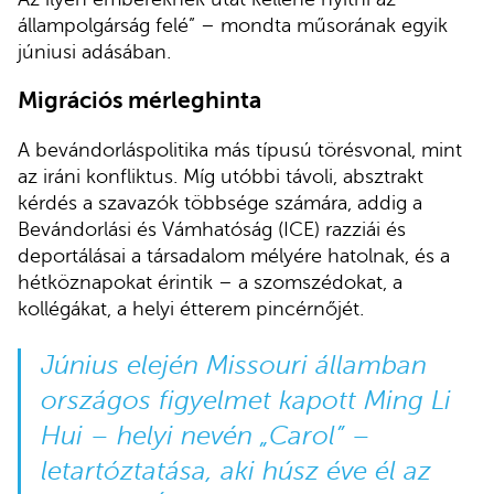
állampolgárság felé” – mondta műsorának egyik
júniusi adásában.
Migrációs mérleghinta
A bevándorláspolitika más típusú törésvonal, mint
az iráni konfliktus. Míg utóbbi távoli, absztrakt
kérdés a szavazók többsége számára, addig a
Bevándorlási és Vámhatóság (ICE) razziái és
deportálásai a társadalom mélyére hatolnak, és a
hétköznapokat érintik – a szomszédokat, a
kollégákat, a helyi étterem pincérnőjét.
Június elején Missouri államban
országos figyelmet kapott Ming Li
Hui – helyi nevén „Carol” –
letartóztatása, aki húsz éve él az