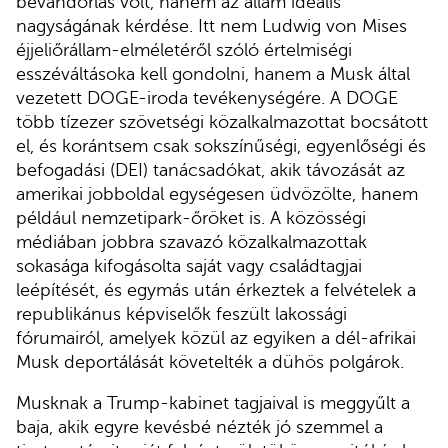
bevándorlás volt, hanem az állam ideális
nagyságának kérdése. Itt nem Ludwig von Mises
éjjeliőrállam-elméletéről szóló értelmiségi
esszéváltásoka kell gondolni, hanem a Musk által
vezetett DOGE-iroda tevékenységére. A DOGE
több tízezer szövetségi közalkalmazottat bocsátott
el, és korántsem csak sokszínűségi, egyenlőségi és
befogadási (DEI) tanácsadókat, akik távozását az
amerikai jobboldal egységesen üdvözölte, hanem
például nemzetipark-őröket is. A közösségi
médiában jobbra szavazó közalkalmazottak
sokasága kifogásolta saját vagy családtagjai
leépítését, és egymás után érkeztek a felvételek a
republikánus képviselők feszült lakossági
fórumairól, amelyek közül az egyiken a dél-afrikai
Musk deportálását követelték a dühös polgárok.
Musknak a Trump-kabinet tagjaival is meggyűlt a
baja, akik egyre kevésbé nézték jó szemmel a