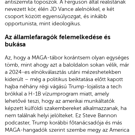
antiszemita toposzok. A Ferguson által realistának
nevezett kör, élén JD Vance alelnökkel, e két
csoport között egyensúlyozgat, és inkább
opportunista, mint ideologikus.
Az államlefaragók felemelkedése és
bukása
Az, hogy a MAGA-tábor korántsem olyan egységes
tömb, mint ahogy azt a baloldalon sokan vélik, már
a 2024-es elnökválasztás utáni mézeshetekben
kiderült – még a politikus beiktatása előtt kapott
hajba néhány régi vágású Trump-lojalista a tech
brókkal a H-1B vízumprogram miatt, amely
lehetővé teszi, hogy az amerikai munkáltatók
képzett külföldi szakembereket alkalmazzanak, ha
nem találnak helyi jelölteket. Ez Steve Bannon
podcaster, Trump korábbi főtanácsadója és más
MAGA-hangadók szerint szembe megy az America