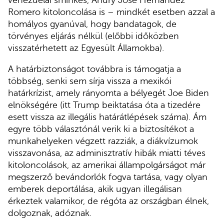
venezuelai sminkes, Andry José Hernández
Romero kitoloncolása is – mindkét esetben azzal a
homályos gyanúval, hogy bandatagok, de
törvényes eljárás nélkül (előbbi időközben
visszatérhetett az Egyesült Államokba).
A határbiztonságot továbbra is támogatja a
többség, senki sem sírja vissza a mexikói
határkrízist, amely rányomta a bélyegét Joe Biden
elnökségére (itt Trump beiktatása óta a tizedére
esett vissza az illegális határátlépések száma). Ám
egyre több választónál verik ki a biztosítékot a
munkahelyeken végzett razziák, a diákvízumok
visszavonása, az adminisztratív hibák miatti téves
kitoloncolások, az amerikai állampolgárságot már
megszerző bevándorlók fogva tartása, vagy olyan
emberek deportálása, akik ugyan illegálisan
érkeztek valamikor, de régóta az országban élnek,
dolgoznak, adóznak.