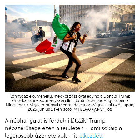
Könnygáz elől menekül mexikói zászlóval egy nő a Donald Trump
amerikai elnök kormányzata elleni tüntetésen Los Angelesben a
Nincsenek királyok mottóval megrendezett országos tiltakozó napon,
2025. június 14-én (fotó: MTI/EPA/Kyle Grillot)
A néphangulat is fordulni látszik: Trump
népszerűsége ezen a területen – ami sokáig a
legerősebb üzenete volt – is
elkezdett