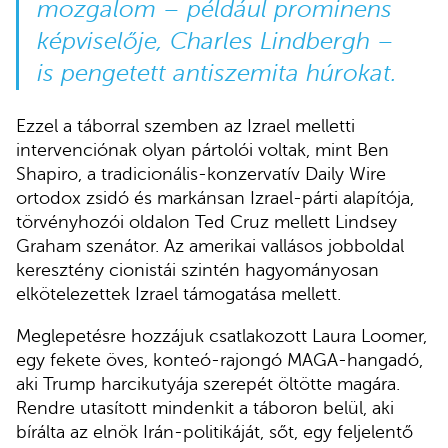
mozgalom – például prominens
képviselője, Charles Lindbergh –
is pengetett antiszemita húrokat.
Ezzel a táborral szemben az Izrael melletti
intervenciónak olyan pártolói voltak, mint Ben
Shapiro, a tradicionális-konzervatív Daily Wire
ortodox zsidó és markánsan Izrael-párti alapítója,
törvényhozói oldalon Ted Cruz mellett Lindsey
Graham szenátor. Az amerikai vallásos jobboldal
keresztény cionistái szintén hagyományosan
elkötelezettek Izrael támogatása mellett.
Meglepetésre hozzájuk csatlakozott Laura Loomer,
egy fekete öves, konteó-rajongó MAGA-hangadó,
aki Trump harcikutyája szerepét öltötte magára.
Rendre utasított mindenkit a táboron belül, aki
bírálta az elnök Irán-politikáját, sőt, egy feljelentő