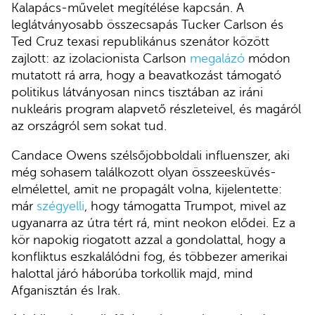
Kalapács-művelet megítélése kapcsán. A
leglátványosabb összecsapás Tucker Carlson és
Ted Cruz texasi republikánus szenátor között
zajlott: az izolacionista Carlson
megalázó
módon
mutatott rá arra, hogy a beavatkozást támogató
politikus látványosan nincs tisztában az iráni
nukleáris program alapvető részleteivel, és magáról
az országról sem sokat tud.
Candace Owens szélsőjobboldali influenszer, aki
még sohasem találkozott olyan összeesküvés-
elmélettel, amit ne propagált volna, kijelentette:
már
szégyelli
, hogy támogatta Trumpot, mivel az
ugyanarra az útra tért rá, mint neokon elődei. Ez a
kör napokig riogatott azzal a gondolattal, hogy a
konfliktus eszkalálódni fog, és többezer amerikai
halottal járó háborúba torkollik majd, mind
Afganisztán és Irak.