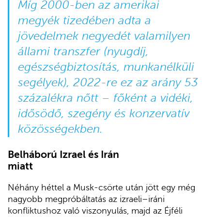
Míg 2000-ben az amerikai
megyék tizedében adta a
jövedelmek negyedét valamilyen
állami transzfer (nyugdíj,
egészségbiztosítás, munkanélküli
segélyek), 2022-re ez az arány 53
százalékra nőtt – főként a vidéki,
idősödő, szegény és konzervatív
közösségekben.
Belháború Izrael és Irán
miatt
Néhány héttel a Musk-csörte után jött egy még
nagyobb megpróbáltatás az izraeli–iráni
konfliktushoz való viszonyulás, majd az Éjféli