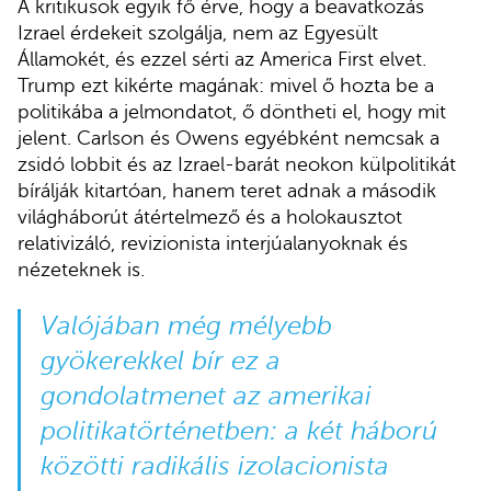
A kritikusok egyik fő érve, hogy a beavatkozás
Izrael érdekeit szolgálja, nem az Egyesült
Államokét, és ezzel sérti az America First elvet.
Trump ezt kikérte magának: mivel ő hozta be a
politikába a jelmondatot, ő döntheti el, hogy mit
jelent. Carlson és Owens egyébként nemcsak a
zsidó lobbit és az Izrael-barát neokon külpolitikát
bírálják kitartóan, hanem teret adnak a második
világháborút átértelmező és a holokausztot
relativizáló, revizionista interjúalanyoknak és
nézeteknek is.
Valójában még mélyebb
gyökerekkel bír ez a
gondolatmenet az amerikai
politikatörténetben: a két háború
közötti radikális izolacionista