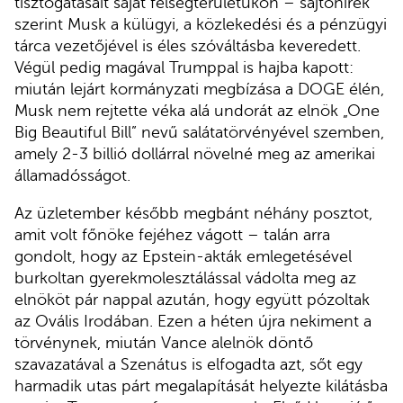
tisztogatásait saját felségterületükön – sajtóhírek
szerint Musk a külügyi, a közlekedési és a pénzügyi
tárca vezetőjével is éles szóváltásba keveredett.
Végül pedig magával Trumppal is hajba kapott:
miután lejárt kormányzati megbízása a DOGE élén,
Musk nem rejtette véka alá undorát az elnök „One
Big Beautiful Bill” nevű salátatörvényével szemben,
amely 2-3 billió dollárral növelné meg az amerikai
államadósságot.
Az üzletember később megbánt néhány posztot,
amit volt főnöke fejéhez vágott – talán arra
gondolt, hogy az Epstein-akták emlegetésével
burkoltan gyerekmolesztálással vádolta meg az
elnököt pár nappal azután, hogy együtt pózoltak
az Ovális Irodában. Ezen a héten újra nekiment a
törvénynek, miután Vance alelnök döntő
szavazatával a Szenátus is elfogadta azt, sőt egy
harmadik utas párt megalapítását helyezte kilátásba