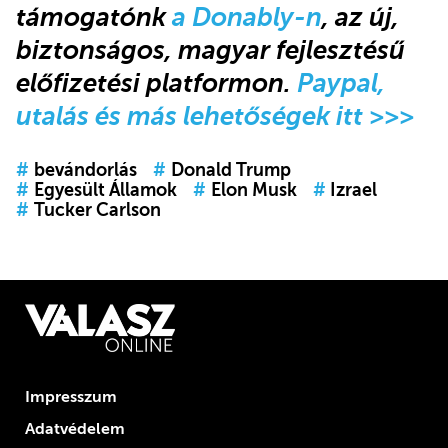
támogatónk
a Donably-n
, az új,
biztonságos, magyar fejlesztésű
előfizetési platformon.
Paypal,
utalás és más lehetőségek itt >>>
#
bevándorlás
#
Donald Trump
#
Egyesült Államok
#
Elon Musk
#
Izrael
#
Tucker Carlson
Impresszum
Adatvédelem