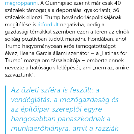
megroppanni
. A Quinnipiac szerint már csak 40
százalék támogatja a deportálási gyakorlatát, 56
százalék ellenzi. Trump bevándorláspolitikájának
megítélése is
átfordult
negatívba, pedig a
gazdasági témákkal szemben ezen a téren az elnök
sokáig pozitívban tudott maradni. Floridában, ahol
Trump hagyományosan erős támogatottságot
élvez, Ileana Garcia állami szenátor – a „Latinas for
Trump” mozgalom társalapítója – embertelennek
nevezte a hatóságok fellépését, ami „nem az, amire
szavaztunk”.
Az üzleti szféra is feszült: a
vendéglátás, a mezőgazdaság és
az építőipar szereplői egyre
hangosabban panaszkodnak a
munkaerőhiányra, amit a razziák