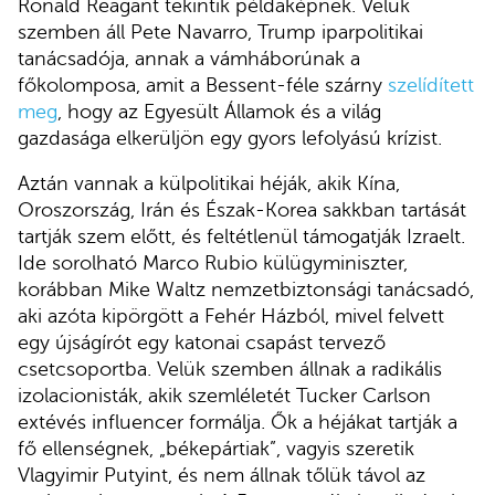
Ronald Reagant tekintik példaképnek. Velük
szemben áll Pete Navarro, Trump iparpolitikai
tanácsadója, annak a vámháborúnak a
főkolomposa, amit a Bessent-féle szárny
szelídített
meg
, hogy az Egyesült Államok és a világ
gazdasága elkerüljön egy gyors lefolyású krízist.
Aztán vannak a külpolitikai héják, akik Kína,
Oroszország, Irán és Észak-Korea sakkban tartását
tartják szem előtt, és feltétlenül támogatják Izraelt.
Ide sorolható Marco Rubio külügyminiszter,
korábban Mike Waltz nemzetbiztonsági tanácsadó,
aki azóta kipörgött a Fehér Házból, mivel felvett
egy újságírót egy katonai csapást tervező
csetcsoportba. Velük szemben állnak a radikális
izolacionisták, akik szemléletét Tucker Carlson
extévés influencer formálja. Ők a héjákat tartják a
fő ellenségnek, „békepártiak”, vagyis szeretik
Vlagyimir Putyint, és nem állnak tőlük távol az