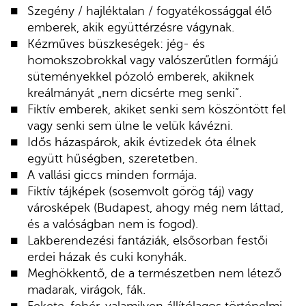
Szegény / hajléktalan / fogyatékossággal élő
emberek, akik együttérzésre vágynak.
Kézműves büszkeségek: jég- és
homokszobrokkal vagy valószerűtlen formájú
süteményekkel pózoló emberek, akiknek
kreálmányát „nem dicsérte meg senki”.
Fiktív emberek, akiket senki sem köszöntött fel
vagy senki sem ülne le velük kávézni.
Idős házaspárok, akik évtizedek óta élnek
együtt hűségben, szeretetben.
A vallási giccs minden formája.
Fiktív tájképek (sosemvolt görög táj) vagy
városképek (Budapest, ahogy még nem láttad,
és a valóságban nem is fogod).
Lakberendezési fantáziák, elsősorban festői
erdei házak és cuki konyhák.
Meghökkentő, de a természetben nem létező
madarak, virágok, fák.
Fekete-fehér, valamilyen állítólagos történelmi