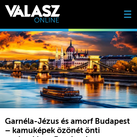
☰
Garnéla-Jézus és amorf Budapest
– kamuképek özönét önti