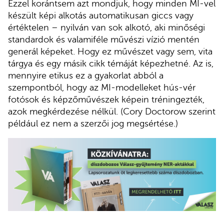
Ezzel korántsem azt mondjuk, hogy minden MI-vel
készült képi alkotás automatikusan giccs vagy
értéktelen – nyilván van sok alkotó, aki minőségi
standardok és valamiféle művészi vízió mentén
generál képeket. Hogy ez művészet vagy sem, vita
tárgya és egy másik cikk témáját képezhetné. Az is,
mennyire etikus ez a gyakorlat abból a
szempontból, hogy az MI-modelleket hús-vér
fotósok és képzőművészek képein tréningezték,
azok megkérdezése nélkül. (Cory Doctorow szerint
például ez nem a szerzői jog megsértése.)