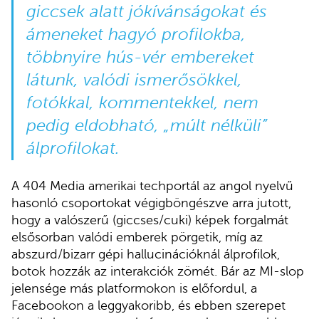
giccsek alatt jókívánságokat és
ámeneket hagyó profilokba,
többnyire hús-vér embereket
látunk, valódi ismerősökkel,
fotókkal, kommentekkel, nem
pedig eldobható, „múlt nélküli”
álprofilokat.
A 404 Media amerikai techportál az angol nyelvű
hasonló csoportokat végigböngészve arra jutott,
hogy a valószerű (giccses/cuki) képek forgalmát
elsősorban valódi emberek pörgetik, míg az
abszurd/bizarr gépi hallucinációknál álprofilok,
botok hozzák az interakciók zömét. Bár az MI-slop
jelensége más platformokon is előfordul, a
Facebookon a leggyakoribb, és ebben szerepet