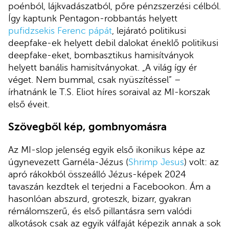
poénból, lájkvadászatból, pőre pénzszerzési célból.
Így kaptunk Pentagon-robbantás helyett
pufidzsekis Ferenc pápát
, lejárató politikusi
deepfake-ek helyett debil dalokat éneklő politikusi
deepfake-eket, bombasztikus hamisítványok
helyett banális hamisítványokat. „A világ így ér
véget. Nem bummal, csak nyüszítéssel” –
írhatnánk le T.S. Eliot híres soraival az MI-korszak
első éveit.
Szövegből kép, gombnyomásra
Az MI-slop jelenség egyik első ikonikus képe az
úgynevezett Garnéla-Jézus (
Shrimp Jesus
) volt: az
apró rákokból összeálló Jézus-képek 2024
tavaszán kezdtek el terjedni a Facebookon. Ám a
hasonlóan abszurd, groteszk, bizarr, gyakran
rémálomszerű, és első pillantásra sem valódi
alkotások csak az egyik válfaját képezik annak a sok