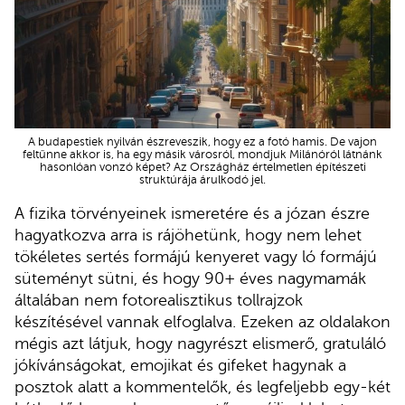
A budapestiek nyilván észreveszik, hogy ez a fotó hamis. De vajon
feltűnne akkor is, ha egy másik városról, mondjuk Milánóról látnánk
hasonlóan vonzó képet? Az Országház értelmetlen építészeti
struktúrája árulkodó jel.
A fizika törvényeinek ismeretére és a józan észre
hagyatkozva arra is rájöhetünk, hogy nem lehet
tökéletes sertés formájú kenyeret vagy ló formájú
süteményt sütni, és hogy 90+ éves nagymamák
általában nem fotorealisztikus tollrajzok
készítésével vannak elfoglalva. Ezeken az oldalakon
mégis azt látjuk, hogy nagyrészt elismerő, gratuláló
jókívánságokat, emojikat és gifeket hagynak a
posztok alatt a kommentelők, és legfeljebb egy-két