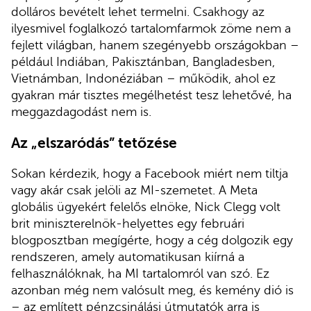
dolláros bevételt lehet termelni. Csakhogy az
ilyesmivel foglalkozó tartalomfarmok zöme nem a
fejlett világban, hanem szegényebb országokban –
például Indiában, Pakisztánban, Bangladesben,
Vietnámban, Indonéziában – működik, ahol ez
gyakran már tisztes megélhetést tesz lehetővé, ha
meggazdagodást nem is.
Az „elszaródás” tetőzése
Sokan kérdezik, hogy a Facebook miért nem tiltja
vagy akár csak jelöli az MI-szemetet. A Meta
globális ügyekért felelős elnöke, Nick Clegg volt
brit miniszterelnök-helyettes egy februári
blogposztban megígérte, hogy a cég dolgozik egy
rendszeren, amely automatikusan kiírná a
felhasználóknak, ha MI tartalomról van szó. Ez
azonban még nem valósult meg, és kemény dió is
– az említett pénzcsinálási útmutatók arra is