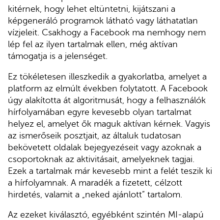
kitérnek, hogy lehet eltüntetni, kijátszani a
képgeneráló programok látható vagy láthatatlan
vízjeleit. Csakhogy a Facebook ma nemhogy nem
lép fel az ilyen tartalmak ellen, még aktívan
támogatja is a jelenséget.
Ez tökéletesen illeszkedik a gyakorlatba, amelyet a
platform az elmúlt években folytatott. A Facebook
úgy alakította át algoritmusát, hogy a felhasználók
hírfolyamában egyre kevesebb olyan tartalmat
helyez el, amelyet ők maguk aktívan kérnek. Vagyis
az ismerőseik posztjait, az általuk tudatosan
bekövetett oldalak bejegyezéseit vagy azoknak a
csoportoknak az aktivitásait, amelyeknek tagjai.
Ezek a tartalmak már kevesebb mint a felét teszik ki
a hírfolyamnak. A maradék a fizetett, célzott
hirdetés, valamit a „neked ajánlott” tartalom.
Az ezeket kiválasztó, egyébként szintén MI-alapú