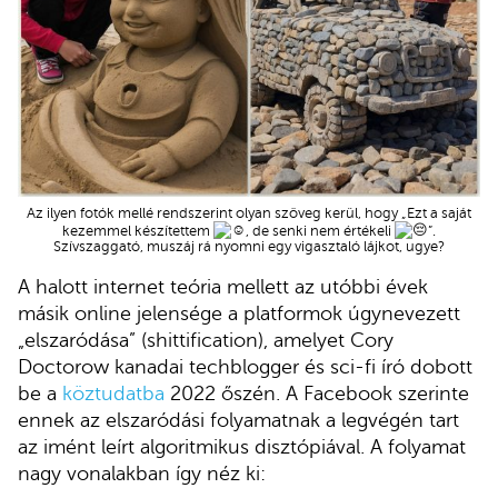
Az ilyen fotók mellé rendszerint olyan szöveg kerül, hogy „Ezt a saját
kezemmel készítettem
, de senki nem értékeli
”.
Szívszaggató, muszáj rá nyomni egy vigasztaló lájkot, ugye?
A halott internet teória mellett az utóbbi évek
másik online jelensége a platformok úgynevezett
„elszaródása” (shittification), amelyet Cory
Doctorow kanadai techblogger és sci-fi író dobott
be a
köztudatba
2022 őszén. A Facebook szerinte
ennek az elszaródási folyamatnak a legvégén tart
az imént leírt algoritmikus disztópiával. A folyamat
nagy vonalakban így néz ki: