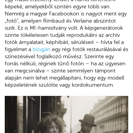
képeké, amelyekből szintén egyre több van.
Nemrég a magyar Facebookon is nagyot ment egy
„fotó”, amelyen Rimbaud és Verlaine abszintot
iszik. Ez is MI-hamisítvány volt. A képgenerátorok
szinte tökéletesen tudják reprodukálni az archív
fotók árnyalatait, képhibáit, sérüléseit – hívta fel a
figyelmet a
blogján
egy régi fotók restaurálásával és
színezésével foglalkozó művész. Szerinte egy
forrás nélküli, réginek tűnő fotón – ha az ügyesen
van megcsinálva – szinte semmilyen támpont
alapján nem lehet megállapítani, hogy egy modell
képzeletének szülötte vagy kordokumentum.