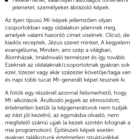
jelenetet, személyeket ábrázoló képek.
Az ilyen típusú MI-képek jellemzően olyan
csoportokban vagy oldalakon jelennek meg,
amelyek valami hasonló címet viselnek: Olcsó, de
kiadós receptek, Jézus szeret minket, A kegyelem
evangéliuma, Minden, ami szép a világban,
Álomházak, Imádnivaló természet és így tovább.
Ezeknek az oldalaknak/csoportoknak gyakran sok
ezer, tízezer vagy akár százezer követője/tagja van
és napi több tucat MI-generált képet tesznek ki.
A fotók egy részénél azonnal felismerhető, hogy
MI-alkotások. Árulkodó jegyek az elmosódott,
értelmetlen betűk (a képgenerátorok nem tudják
az írást jól kezelni), az egymásba olvadó, nem
megfelelő számú ujjak (a kezek szintén kifognak a
mai programokon). Építészeti képek esetén
gyakran találkozunk értelmetlen struktúrákkal,