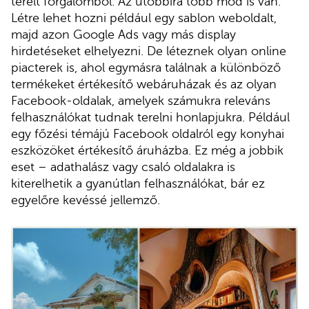
terelt forgalomból. Az utóbbira több mód is van.
Létre lehet hozni például egy sablon weboldalt,
majd azon Google Ads vagy más display
hirdetéseket elhelyezni. De léteznek olyan online
piacterek is, ahol egymásra találnak a különböző
termékeket értékesítő webáruházak és az olyan
Facebook-oldalak, amelyek számukra releváns
felhasználókat tudnak terelni honlapjukra. Például
egy főzési témájú Facebook oldalról egy konyhai
eszközöket értékesítő áruházba. Ez még a jobbik
eset – adathalász vagy csaló oldalakra is
kiterelhetik a gyanútlan felhasználókat, bár ez
egyelőre kevéssé jellemző.