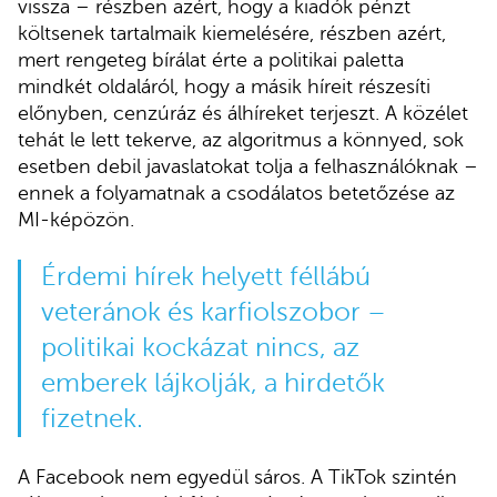
vissza – részben azért, hogy a kiadók pénzt
költsenek tartalmaik kiemelésére, részben azért,
mert rengeteg bírálat érte a politikai paletta
mindkét oldaláról, hogy a másik híreit részesíti
előnyben, cenzúráz és álhíreket terjeszt. A közélet
tehát le lett tekerve, az algoritmus a könnyed, sok
esetben debil javaslatokat tolja a felhasználóknak –
ennek a folyamatnak a csodálatos betetőzése az
MI-képözön.
Érdemi hírek helyett féllábú
veteránok és karfiolszobor –
politikai kockázat nincs, az
emberek lájkolják, a hirdetők
fizetnek.
A Facebook nem egyedül sáros. A TikTok szintén