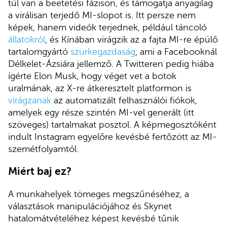
túl van a beetetési fázison, és támogatja anyagilag
a virálisan terjedő MI-slopot is. Itt persze nem
képek, hanem videók terjednek, például táncoló
állatokról
, és Kínában virágzik az a fajta MI-re épülő
tartalomgyártó
szürkegazdaság
, ami a Facebooknál
Délkelet-Ázsiára jellemző. A Twitteren pedig hiába
ígérte Elon Musk, hogy véget vet a botok
uralmának, az X-re átkeresztelt platformon is
virágzanak
az automatizált felhasználói fiókok,
amelyek egy része szintén MI-vel generált (itt
szöveges) tartalmakat posztol. A képmegosztóként
indult Instagram egyelőre kevésbé fertőzött az MI-
szemétfolyamtól.
Miért baj ez?
A munkahelyek tömeges megszűnéséhez, a
választások manipulációjához és Skynet
hatalomátvételéhez képest kevésbé tűnik