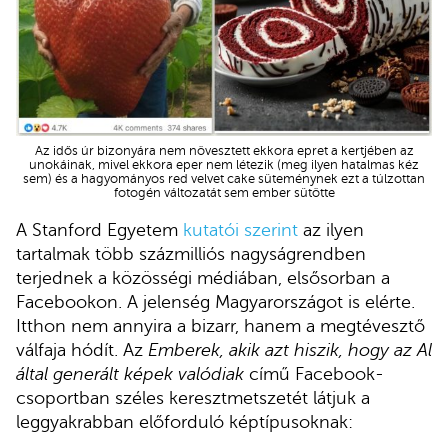
Az idős úr bizonyára nem növesztett ekkora epret a kertjében az
unokáinak, mivel ekkora eper nem létezik (meg ilyen hatalmas kéz
sem) és a hagyományos red velvet cake süteménynek ezt a túlzottan
fotogén változatát sem ember sütötte
A Stanford Egyetem
kutatói szerint
az ilyen
tartalmak több százmilliós nagyságrendben
terjednek a közösségi médiában, elsősorban a
Facebookon. A jelenség Magyarországot is elérte.
Itthon nem annyira a bizarr, hanem a megtévesztő
válfaja hódít. Az
Emberek, akik azt hiszik, hogy az Al
által generált képek valódiak
című Facebook-
csoportban széles keresztmetszetét látjuk a
leggyakrabban előforduló képtípusoknak: