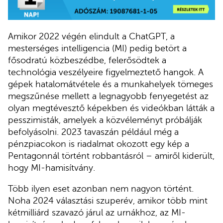
Amikor 2022 végén elindult a ChatGPT, a
mesterséges intelligencia (MI) pedig betört a
fősodratú közbeszédbe, felerősödtek a
technológia veszélyeire figyelmeztető hangok. A
gépek hatalomátvétele és a munkahelyek tömeges
megszűnése mellett a legnagyobb fenyegetést az
olyan megtévesztő képekben és videókban látták a
pesszimisták, amelyek a közvéleményt próbálják
befolyásolni. 2023 tavaszán például még a
pénzpiacokon is riadalmat okozott egy kép a
Pentagonnál történt robbantásról – amiről kiderült,
hogy MI-hamisítvány.
Több ilyen eset azonban nem nagyon történt.
Noha 2024 választási szuperév, amikor több mint
kétmilliárd szavazó járul az urnákhoz, az MI-