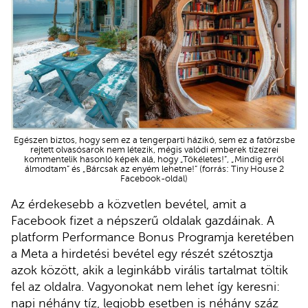
Egészen biztos, hogy sem ez a tengerparti házikó, sem ez a fatörzsbe
rejtett olvasósarok nem létezik, mégis valódi emberek tízezrei
kommentelik hasonló képek alá, hogy „Tökéletes!”, „Mindig erről
álmodtam” és „Bárcsak az enyém lehetne!” (forrás: Tiny House 2
Facebook-oldal)
Az érdekesebb a közvetlen bevétel, amit a
Facebook fizet a népszerű oldalak gazdáinak. A
platform Performance Bonus Programja keretében
a Meta a hirdetési bevétel egy részét szétosztja
azok között, akik a leginkább virális tartalmat töltik
fel az oldalra. Vagyonokat nem lehet így keresni:
napi néhány tíz, legjobb esetben is néhány száz