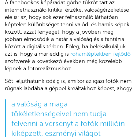
A facebookos képáradat görbe tükröt tart az
internethasználó kritikai érzéke, valóságérzékelése
elé is: az, hogy sok ezer felhasználó láthatóan
képtelen különbséget tenni valódi és hamis képek
között, azzal fenyeget, hogy a jövőben még
jobban elmosódik a határ a valóság és a fantázia
között a digitális térben. Főleg, ha belekalkuláljuk
azt is, hogy a már eddig is
rohamléptekben fejlődő
szoftverek a következő években még közelebb
lépnek a fotorealizmushoz.
Sőt: eljuthatunk odáig is, amikor az igazi fotók nem
rúgnak labdába a géppel kreáltakhoz képest, ahogy
a valóság a maga
tökéletlenségeivel nem tudja
felvenni a versenyt a fotók millióin
kiképzett, eszményi világot