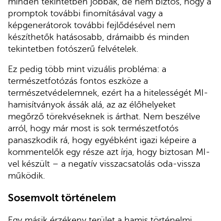
minden tekintetben jobbak, de nem biztos, hogy a
promptok további finomításával vagy a
képgenerátorok további fejlődésével nem
készíthetők hatásosabb, drámaibb és minden
tekintetben fotószerű felvételek.
Ez pedig több mint vizuális probléma: a
természetfotózás fontos eszköze a
természetvédelemnek, ezért ha a hitelességét MI-
hamisítványok ássák alá, az az élőhelyeket
megőrző törekvéseknek is árthat. Nem beszélve
arról, hogy már most is sok természetfotós
panaszkodik rá, hogy egyébként igazi képeire a
kommentelők egy része azt írja, hogy biztosan MI-
vel készült – a negatív visszacsatolás oda-vissza
működik.
Sosemvolt történelem
Egy másik érzékeny terület a hamis történelmi