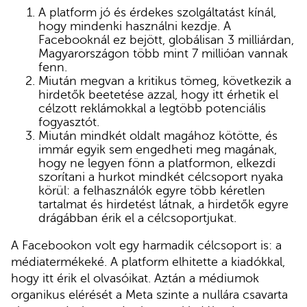
A platform jó és érdekes szolgáltatást kínál,
hogy mindenki használni kezdje. A
Facebooknál ez bejött, globálisan 3 milliárdan,
Magyarországon több mint 7 millióan vannak
fenn.
Miután megvan a kritikus tömeg, következik a
hirdetők beetetése azzal, hogy itt érhetik el
célzott reklámokkal a legtöbb potenciális
fogyasztót.
Miután mindkét oldalt magához kötötte, és
immár egyik sem engedheti meg magának,
hogy ne legyen fönn a platformon, elkezdi
szorítani a hurkot mindkét célcsoport nyaka
körül: a felhasználók egyre több kéretlen
tartalmat és hirdetést látnak, a hirdetők egyre
drágábban érik el a célcsoportjukat.
A Facebookon volt egy harmadik célcsoport is: a
médiatermékeké. A platform elhitette a kiadókkal,
hogy itt érik el olvasóikat. Aztán a médiumok
organikus elérését a Meta szinte a nullára csavarta