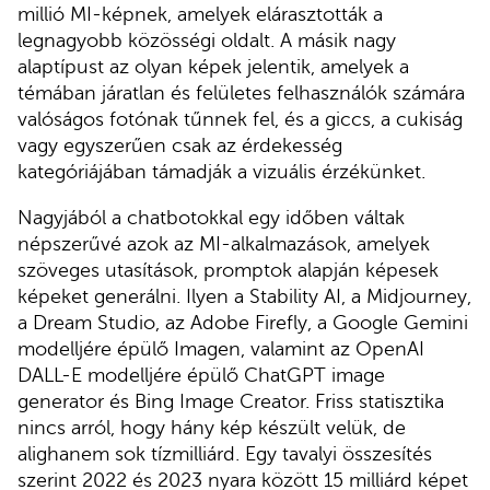
millió MI-képnek, amelyek elárasztották a
legnagyobb közösségi oldalt. A másik nagy
alaptípust az olyan képek jelentik, amelyek a
témában járatlan és felületes felhasználók számára
valóságos fotónak tűnnek fel, és a giccs, a cukiság
vagy egyszerűen csak az érdekesség
kategóriájában támadják a vizuális érzékünket.
Nagyjából a chatbotokkal egy időben váltak
népszerűvé azok az MI-alkalmazások, amelyek
szöveges utasítások, promptok alapján képesek
képeket generálni. Ilyen a Stability AI, a Midjourney,
a Dream Studio, az Adobe Firefly, a Google Gemini
modelljére épülő Imagen, valamint az OpenAI
DALL-E modelljére épülő ChatGPT image
generator és Bing Image Creator. Friss statisztika
nincs arról, hogy hány kép készült velük, de
alighanem sok tízmilliárd. Egy tavalyi összesítés
szerint 2022 és 2023 nyara között 15 milliárd képet