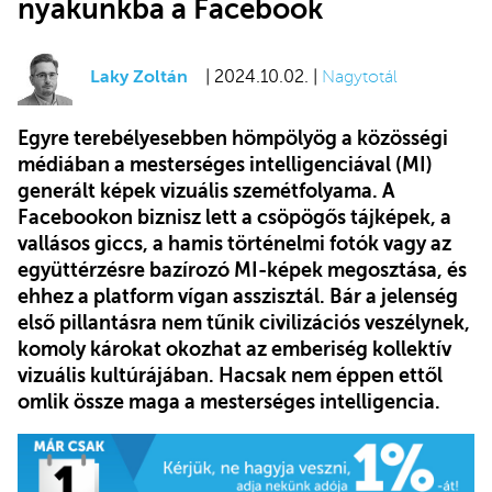
nyakunkba a Facebook
Laky Zoltán
| 2024.10.02. |
Nagytotál
Egyre terebélyesebben hömpölyög a közösségi
médiában a mesterséges intelligenciával (MI)
generált képek vizuális szemétfolyama. A
Facebookon biznisz lett a csöpögős tájképek, a
vallásos giccs, a hamis történelmi fotók vagy az
együttérzésre bazírozó MI-képek megosztása, és
ehhez a platform vígan asszisztál. Bár a jelenség
első pillantásra nem tűnik civilizációs veszélynek,
komoly károkat okozhat az emberiség kollektív
vizuális kultúrájában. Hacsak nem éppen ettől
omlik össze maga a mesterséges intelligencia.