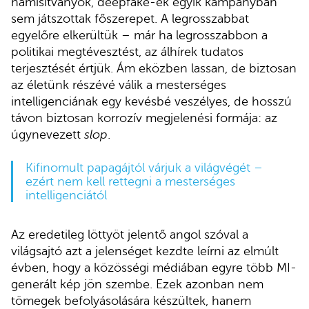
hamisítványok, deepfake-ek egyik kampányban
sem játszottak főszerepet. A legrosszabbat
egyelőre elkerültük – már ha legrosszabbon a
politikai megtévesztést, az álhírek tudatos
terjesztését értjük. Ám eközben lassan, de biztosan
az életünk részévé válik a mesterséges
intelligenciának egy kevésbé veszélyes, de hosszú
távon biztosan korrozív megjelenési formája: az
úgynevezett
slop
.
Kifinomult papagájtól várjuk a világvégét –
ezért nem kell rettegni a mesterséges
intelligenciától
Az eredetileg löttyöt jelentő angol szóval a
világsajtó azt a jelenséget kezdte leírni az elmúlt
évben, hogy a közösségi médiában egyre több MI-
generált kép jön szembe. Ezek azonban nem
tömegek befolyásolására készültek, hanem