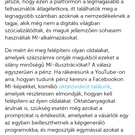
játszik, hogy ezen a platformon a legmagasabb a
felhasználók átlagéletkora, itt találhatók meg a
legnagyobb számban azoknak a nemzedékeknek a
tagjai, akik még nem a digitális világban
szocializálódtak, és maguk jellemzően sohasem
használtak MI-alkalmazásokat.
De miért éri meg felépíteni olyan oldalakat,
amelyek százszámra ontják magukból ezeket a
silány minőségű MI-illusztrációkat? A válasz
egyszerűen a pénz. Ha rákeresünk a YouTube-on
arra, hogyan tudunk pénz keresni a Facebookon
MI-képekkel, kismillió
oktatóvideót találunk
,
amelyek részletesen elmondják, hogyan kell
felépíteni az ilyen oldalakat. Oktatóanyagokat
árulnak is, szükség esetén még azokat a
promptokat is értékesítik, amelyeket a vásárlók egy
az egyben beilleszthetnek a képgeneráló
programokba, és megosztják egymással azokat a