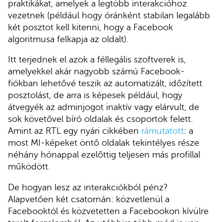
praktikákat, amelyek a legtöbb interakcióhoz
vezetnek (például hogy óránként stabilan legalább
két posztot kell kitenni, hogy a Facebook
algoritmusa felkapja az oldalt).
Itt terjednek el azok a féllegális szoftverek is,
amelyekkel akár nagyobb számú Facebook-
fiókban lehetővé teszik az automatizált, időzített
posztolást, de arra is képesek például, hogy
átvegyék az adminjogot inaktív vagy elárvult, de
sok követővel bíró oldalak és csoportok felett.
Amint az RTL egy nyári cikkében
rámutatott
: a
most MI-képeket öntő oldalak tekintélyes része
néhány hónappal ezelőttig teljesen más profillal
működött.
De hogyan lesz az interakciókból pénz?
Alapvetően két csatornán: közvetlenül a
Facebooktól és közvetetten a Facebookon kívülre