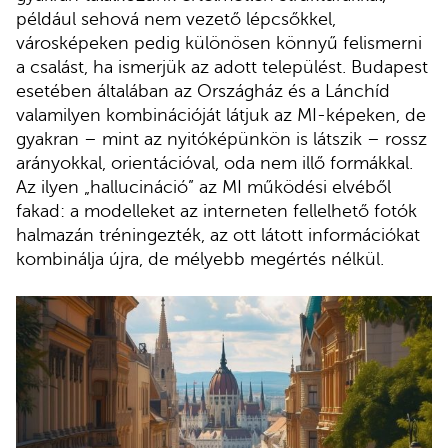
például sehová nem vezető lépcsőkkel,
városképeken pedig különösen könnyű felismerni
a csalást, ha ismerjük az adott települést. Budapest
esetében általában az Országház és a Lánchíd
valamilyen kombinációját látjuk az MI-képeken, de
gyakran – mint az nyitóképünkön is látszik – rossz
arányokkal, orientációval, oda nem illő formákkal.
Az ilyen „hallucináció” az MI működési elvéből
fakad: a modelleket az interneten fellelhető fotók
halmazán tréningezték, az ott látott információkat
kombinálja újra, de mélyebb megértés nélkül.