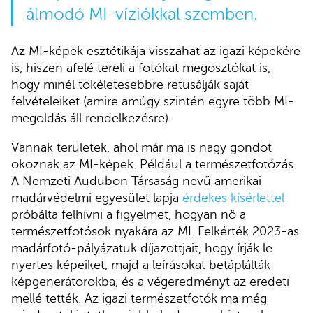
álmodó MI-víziókkal szemben.
Az MI-képek esztétikája visszahat az igazi képekére
is, hiszen afelé tereli a fotókat megosztókat is,
hogy minél tökéletesebbre retusálják saját
felvételeiket (amire amúgy szintén egyre több MI-
megoldás áll rendelkezésre).
Vannak területek, ahol már ma is nagy gondot
okoznak az MI-képek. Például a természetfotózás.
A Nemzeti Audubon Társaság nevű amerikai
madárvédelmi egyesület lapja
érdekes kísérlettel
próbálta felhívni a figyelmet, hogyan nő a
természetfotósok nyakára az MI. Felkérték 2023-as
madárfotó-pályázatuk díjazottjait, hogy írják le
nyertes képeiket, majd a leírásokat betáplálták
képgenerátorokba, és a végeredményt az eredeti
mellé tették. Az igazi természetfotók ma még