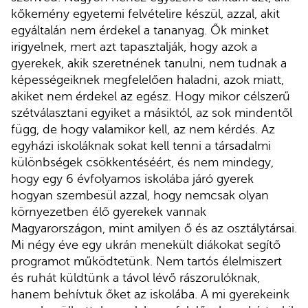
kőkemény egyetemi felvételire készül, azzal, akit
egyáltalán nem érdekel a tananyag. Ők minket
irigyelnek, mert azt tapasztalják, hogy azok a
gyerekek, akik szeretnének tanulni, nem tudnak a
képességeiknek megfelelően haladni, azok miatt,
akiket nem érdekel az egész. Hogy mikor célszerű
szétválasztani egyiket a másiktól, az sok mindentől
függ, de hogy valamikor kell, az nem kérdés. Az
egyházi iskoláknak sokat kell tenni a társadalmi
különbségek csökkentéséért, és nem mindegy,
hogy egy 6 évfolyamos iskolába járó gyerek
hogyan szembesül azzal, hogy nemcsak olyan
környezetben élő gyerekek vannak
Magyarországon, mint amilyen ő és az osztálytársai.
Mi négy éve egy ukrán menekült diákokat segítő
programot működtetünk. Nem tartós élelmiszert
és ruhát küldtünk a távol lévő rászorulóknak,
hanem behívtuk őket az iskolába. A mi gyerekeink