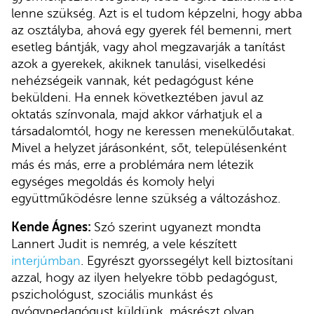
lenne szükség. Azt is el tudom képzelni, hogy abba
az osztályba, ahová egy gyerek fél bemenni, mert
esetleg bántják, vagy ahol megzavarják a tanítást
azok a gyerekek, akiknek tanulási, viselkedési
nehézségeik vannak, két pedagógust kéne
beküldeni. Ha ennek következtében javul az
oktatás színvonala, majd akkor várhatjuk el a
társadalomtól, hogy ne keressen menekülőutakat.
Mivel a helyzet járásonként, sőt, településenként
más és más, erre a problémára nem létezik
egységes megoldás és komoly helyi
együttműködésre lenne szükség a változáshoz.
Kende Ágnes:
Szó szerint ugyanezt mondta
Lannert Judit is nemrég, a vele készített
interjúmban
. Egyrészt gyorssegélyt kell biztosítani
azzal, hogy az ilyen helyekre több pedagógust,
pszichológust, szociális munkást és
gyógypedagógust küldünk, másrészt olyan