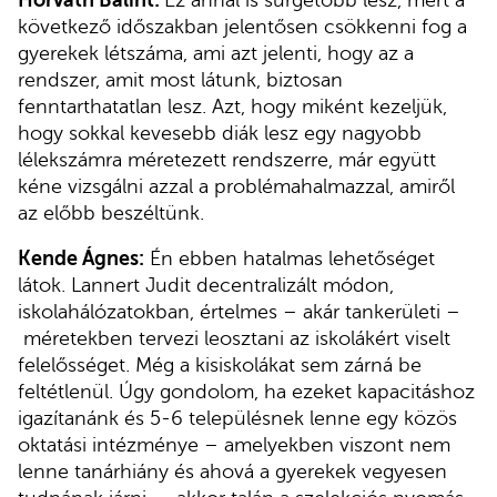
következő időszakban jelentősen csökkenni fog a
gyerekek létszáma, ami azt jelenti, hogy az a
rendszer, amit most látunk, biztosan
fenntarthatatlan lesz. Azt, hogy miként kezeljük,
hogy sokkal kevesebb diák lesz egy nagyobb
lélekszámra méretezett rendszerre, már együtt
kéne vizsgálni azzal a problémahalmazzal, amiről
az előbb beszéltünk.
Kende Ágnes:
Én ebben hatalmas lehetőséget
látok. Lannert Judit decentralizált módon,
iskolahálózatokban, értelmes – akár tankerületi –
méretekben tervezi leosztani az iskolákért viselt
felelősséget. Még a kisiskolákat sem zárná be
feltétlenül. Úgy gondolom, ha ezeket kapacitáshoz
igazítanánk és 5-6 településnek lenne egy közös
oktatási intézménye – amelyekben viszont nem
lenne tanárhiány és ahová a gyerekek vegyesen