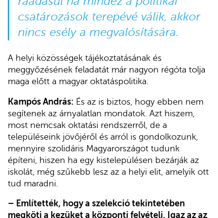
ráadásul ha mindez a politikai
csatározások terepévé válik, akkor
nincs esély a megvalósítására.
A helyi közösségek tájékoztatásának és
meggyőzésének feladatát már nagyon régóta tolja
maga előtt a magyar oktatáspolitika.
Kampós András:
És az is biztos, hogy ebben nem
segítenek az árnyalatlan mondatok. Azt hiszem,
most nemcsak oktatási rendszerről, de a
településeink jövőjéről és arról is gondolkozunk,
mennyire szolidáris Magyarországot tudunk
építeni, hiszen ha egy kistelepülésen bezárják az
iskolát, még szűkebb lesz az a helyi elit, amelyik ott
tud maradni.
– Említették, hogy a szelekció tekintetében
megköti a kezüket a központi felvételi. Igaz az az