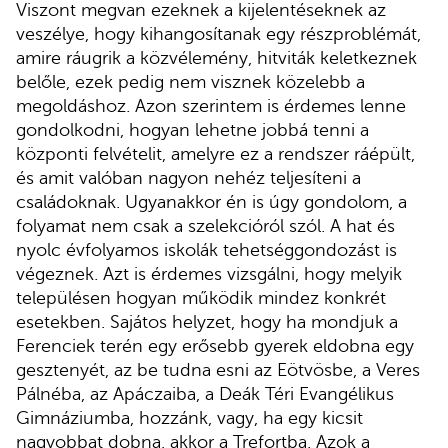
Viszont megvan ezeknek a kijelentéseknek az
veszélye, hogy kihangosítanak egy részproblémát,
amire ráugrik a közvélemény, hitviták keletkeznek
belőle, ezek pedig nem visznek közelebb a
megoldáshoz. Azon szerintem is érdemes lenne
gondolkodni, hogyan lehetne jobbá tenni a
központi felvételit, amelyre ez a rendszer ráépült,
és amit valóban nagyon nehéz teljesíteni a
családoknak. Ugyanakkor én is úgy gondolom, a
folyamat nem csak a szelekcióról szól. A hat és
nyolc évfolyamos iskolák tehetséggondozást is
végeznek. Azt is érdemes vizsgálni, hogy melyik
településen hogyan működik mindez konkrét
esetekben. Sajátos helyzet, hogy ha mondjuk a
Ferenciek terén egy erősebb gyerek eldobna egy
gesztenyét, az be tudna esni az Eötvösbe, a Veres
Pálnéba, az Apáczaiba, a Deák Téri Evangélikus
Gimnáziumba, hozzánk, vagy, ha egy kicsit
nagyobbat dobna, akkor a Trefortba. Azok a