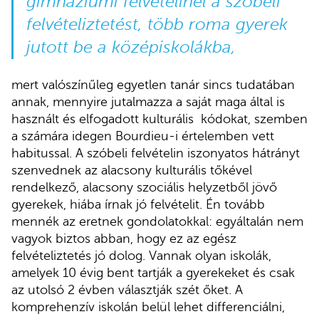
gimnáziumi felvételinél a szóbeli
felvételiztetést, több roma gyerek
jutott be a középiskolákba,
mert valószínűleg egyetlen tanár sincs tudatában
annak, mennyire jutalmazza a saját maga által is
használt és elfogadott kulturális kódokat, szemben
a számára idegen Bourdieu-i értelemben vett
habitussal. A szóbeli felvételin iszonyatos hátrányt
szenvednek az alacsony kulturális tőkével
rendelkező, alacsony szociális helyzetből jövő
gyerekek, hiába írnak jó felvételit. Én tovább
mennék az eretnek gondolatokkal: egyáltalán nem
vagyok biztos abban, hogy ez az egész
felvételiztetés jó dolog. Vannak olyan iskolák,
amelyek 10 évig bent tartják a gyerekeket és csak
az utolsó 2 évben választják szét őket. A
komprehenzív iskolán belül lehet differenciálni,