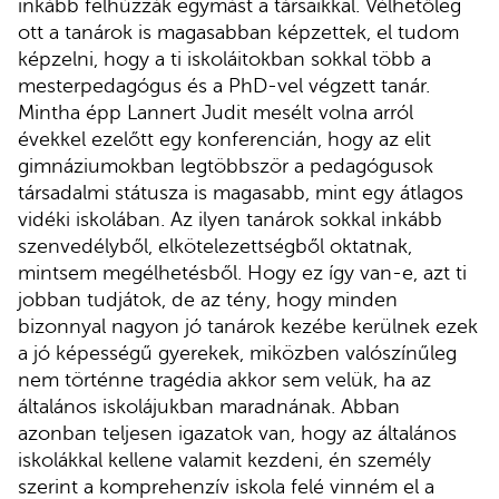
inkább felhúzzák egymást a társaikkal. Vélhetőleg
ott a tanárok is magasabban képzettek, el tudom
képzelni, hogy a ti iskoláitokban sokkal több a
mesterpedagógus és a PhD-vel végzett tanár.
Mintha épp Lannert Judit mesélt volna arról
évekkel ezelőtt egy konferencián, hogy az elit
gimnáziumokban legtöbbször a pedagógusok
társadalmi státusza is magasabb, mint egy átlagos
vidéki iskolában. Az ilyen tanárok sokkal inkább
szenvedélyből, elkötelezettségből oktatnak,
mintsem megélhetésből. Hogy ez így van-e, azt ti
jobban tudjátok, de az tény, hogy minden
bizonnyal nagyon jó tanárok kezébe kerülnek ezek
a jó képességű gyerekek, miközben valószínűleg
nem történne tragédia akkor sem velük, ha az
általános iskolájukban maradnának. Abban
azonban teljesen igazatok van, hogy az általános
iskolákkal kellene valamit kezdeni, én személy
szerint a komprehenzív iskola felé vinném el a