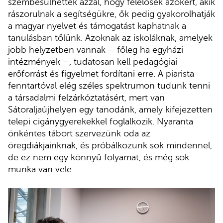
szembesülhettek azzal, hogy felelősek azokért, akik
rászorulnak a segítségükre, ők pedig gyakorolhatják
a magyar nyelvet és támogatást kaphatnak a
tanulásban tőlünk. Azoknak az iskoláknak, amelyek
jobb helyzetben vannak – főleg ha egyházi
intézmények –, tudatosan kell pedagógiai
erőforrást és figyelmet fordítani erre. A piarista
fenntartóval elég széles spektrumon tudunk tenni
a társadalmi felzárkóztatásért, mert van
Sátoraljaújhelyen egy tanodánk, amely kifejezetten
telepi cigánygyerekekkel foglalkozik. Nyaranta
önkéntes tábort szervezünk oda az
öregdiákjainknak, és próbálkozunk sok mindennel,
de ez nem egy könnyű folyamat, és még sok
munka van vele.