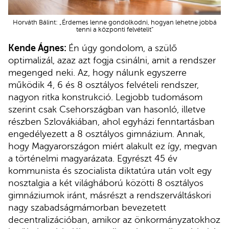
Horváth Bálint: „Érdemes lenne gondolkodni, hogyan lehetne jobbá
tenni a központi felvételit”
Kende Ágnes:
Én úgy gondolom, a szülő
optimalizál, azaz azt fogja csinálni, amit a rendszer
megenged neki. Az, hogy nálunk egyszerre
működik 4, 6 és 8 osztályos felvételi rendszer,
nagyon ritka konstrukció. Legjobb tudomásom
szerint csak Csehországban van hasonló, illetve
részben Szlovákiában, ahol egyházi fenntartásban
engedélyezett a 8 osztályos gimnázium. Annak,
hogy Magyarországon miért alakult ez így, megvan
a történelmi magyarázata. Egyrészt 45 év
kommunista és szocialista diktatúra után volt egy
nosztalgia a két világháború közötti 8 osztályos
gimnáziumok iránt, másrészt a rendszerváltáskori
nagy szabadságmámorban bevezetett
decentralizációban, amikor az önkormányzatokhoz