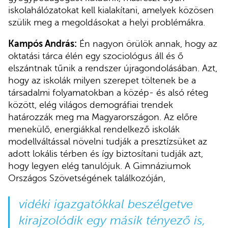
iskolahálózatokat kell kialakítani, amelyek közösen
szülik meg a megoldásokat a helyi problémákra.
Kampós András:
Én nagyon örülök annak, hogy az
oktatási tárca élén egy szociológus áll és ő
elszántnak tűnik a rendszer újragondolásában. Azt,
hogy az iskolák milyen szerepet töltenek be a
társadalmi folyamatokban a közép- és alsó réteg
között, elég világos demográfiai trendek
határozzák meg ma Magyarországon. Az előre
menekülő, energiákkal rendelkező iskolák
modellváltással növelni tudják a presztízsüket az
adott lokális térben és így biztosítani tudják azt,
hogy legyen elég tanulójuk. A Gimnáziumok
Országos Szövetségének találkozóján,
vidéki igazgatókkal beszélgetve
kirajzolódik egy másik tényező is,