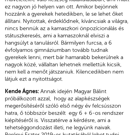
ez nagyon jó helyen van ott. Amikor bejönnek
hozzánk a gyerekek hetedikben, le se lehet őket
állítani. Nyitottak, érdeklődnek, kíváncsiak a világra,
nincs bennük az a kamaszkori önpozícionálás és
státuszkeresés, ami a kamaszoknál elviszi a
hangsúlyt a tanulásról. Bármilyen furcsa, a 6
évfolyamos gimnáziumban tovább tudnak
gyerekek lenni, mert bár hamarabb bekerülnek a
nagyok közé, vállaltan lehetnek mellettük kicsik,
nem kell a menőt játszaniuk. Kilencedikben nem
látjuk ezt a nyitottságot.
Kende Ágnes:
Annak idején Magyar Bálint
próbálkozott azzal, hogy az alapkészségek
megerősítéséről szóló első négy év felcsússzon
hatra, ő többször beszélt egy 6 + 6-os rendszer
kiépítéséről is. Visszatérve a kérdésre, ami a
tehetséggondozást illeti, ne legyünk naivak.
Berényi Eszter 2019-es kutatásából lehet tudni,