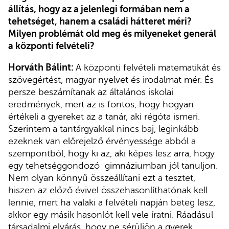
állítás, hogy az a jelenlegi formában nem a
tehetséget, hanem a családi hátteret méri?
Milyen problémát old meg és milyeneket generál
a központi felvételi?
Horváth Bálint:
A központi felvételi matematikát és
szövegértést, magyar nyelvet és irodalmat mér. És
persze beszámítanak az általános iskolai
eredmények, mert az is fontos, hogy hogyan
értékeli a gyereket az a tanár, aki régóta ismeri.
Szerintem a tantárgyakkal nincs baj, leginkább
ezeknek van előrejelző érvényessége abból a
szempontból, hogy ki az, aki képes lesz arra, hogy
egy tehetséggondozó gimnáziumban jól tanuljon.
Nem olyan könnyű összeállítani ezt a tesztet,
hiszen az előző évivel összehasonlíthatónak kell
lennie, mert ha valaki a felvételi napján beteg lesz,
akkor egy másik hasonlót kell vele íratni. Ráadásul
társadalmi elvárás, hogy ne sérüljön a gyerek,