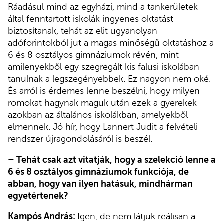
Ráadásul mind az egyházi, mind a tankerületek
által fenntartott iskolák ingyenes oktatást
biztosítanak, tehát az elit ugyanolyan
adóforintokból jut a magas minőségű oktatáshoz a
6 és 8 osztályos gimnáziumok révén, mint
amilenyekből egy szegregált kis falusi iskolában
tanulnak a legszegényebbek. Ez nagyon nem oké.
És arról is érdemes lenne beszélni, hogy milyen
romokat hagynak maguk után ezek a gyerekek
azokban az általános iskolákban, amelyekből
elmennek. Jó hír, hogy Lannert Judit a felvételi
rendszer újragondolásáról is beszél.
– Tehát csak azt vitatják, hogy a szelekció lenne a
6 és 8 osztályos gimnáziumok funkciója, de
abban, hogy van ilyen hatásuk, mindhárman
egyetértenek?
Kampós András:
Igen, de nem látjuk reálisan a