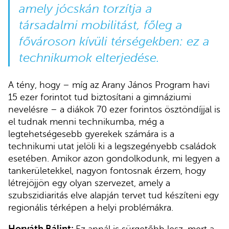
amely jócskán torzítja a
társadalmi mobilitást, főleg a
fővároson kívüli térségekben: ez a
technikumok elterjedése.
A tény, hogy – míg az Arany János Program havi
15 ezer forintot tud biztosítani a gimnáziumi
nevelésre – a diákok 70 ezer forintos ösztöndíjjal is
el tudnak menni technikumba, még a
legtehetségesebb gyerekek számára is a
technikumi utat jelöli ki a legszegényebb családok
esetében. Amikor azon gondolkodunk, mi legyen a
tankerületekkel, nagyon fontosnak érzem, hogy
létrejöjjön egy olyan szervezet, amely a
szubszidiaritás elve alapján tervet tud készíteni egy
regionális térképen a helyi problémákra.
Horváth Bálint:
Ez annál is sürgetőbb lesz, mert a