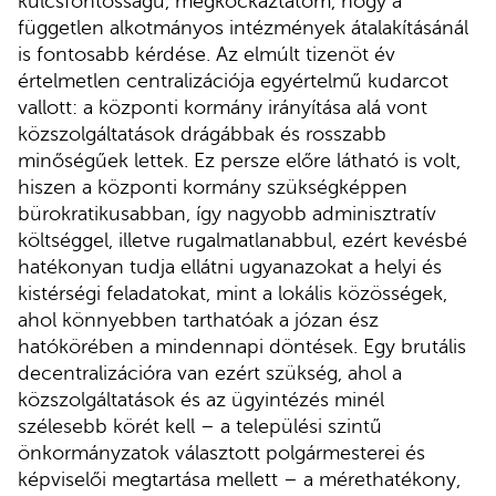
kulcsfontosságú, megkockáztatom, hogy a
független alkotmányos intézmények átalakításánál
is fontosabb kérdése. Az elmúlt tizenöt év
értelmetlen centralizációja egyértelmű kudarcot
vallott: a központi kormány irányítása alá vont
közszolgáltatások drágábbak és rosszabb
minőségűek lettek. Ez persze előre látható is volt,
hiszen a központi kormány szükségképpen
bürokratikusabban, így nagyobb adminisztratív
költséggel, illetve rugalmatlanabbul, ezért kevésbé
hatékonyan tudja ellátni ugyanazokat a helyi és
kistérségi feladatokat, mint a lokális közösségek,
ahol könnyebben tarthatóak a józan ész
hatókörében a mindennapi döntések. Egy brutális
decentralizációra van ezért szükség, ahol a
közszolgáltatások és az ügyintézés minél
szélesebb körét kell – a települési szintű
önkormányzatok választott polgármesterei és
képviselői megtartása mellett – a mérethatékony,