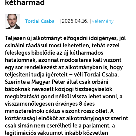
kétharmad
Tordai Csaba
| 2026.04.16. |
vélemény
Teljesen új alkotmányt elfogadni időigényes, jól
csinálni ráadásul most lehetetlen, tehát ezzel
felesleges bíbelődie az új kétharmados
hatalomnak, azonnal módosítania kell viszont
egy sor rendelkezést az alkotmányban is, hogy
teljesíteni tudja ígéreteit – véli Tordai Csaba.
Szerinte a Magyar Péter által csak orbáni
báboknak nevezett közjogi tisztségviselők
megbízatását gond nélkül vissza lehet vonni, a
visszamenőlegesen érvényes 8 éves
miniszterelnöki ciklus viszont rossz ötlet. A
köztársasági elnököt az alkotmányjogász szerint
csak simán nem cserélheti le a parlament, a
legitimációs vákuumot inkább közvetlen