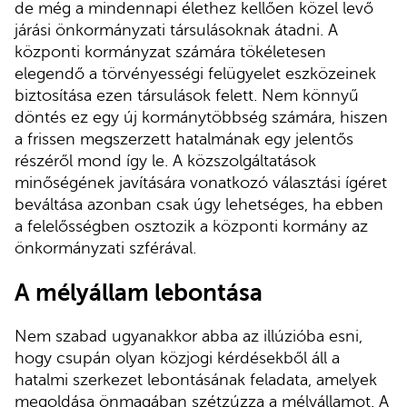
de még a mindennapi élethez kellően közel levő
járási önkormányzati társulásoknak átadni. A
központi kormányzat számára tökéletesen
elegendő a törvényességi felügyelet eszközeinek
biztosítása ezen társulások felett. Nem könnyű
döntés ez egy új kormánytöbbség számára, hiszen
a frissen megszerzett hatalmának egy jelentős
részéről mond így le. A közszolgáltatások
minőségének javítására vonatkozó választási ígéret
beváltása azonban csak úgy lehetséges, ha ebben
a felelősségben osztozik a központi kormány az
önkormányzati szférával.
A mélyállam lebontása
Nem szabad ugyanakkor abba az illúzióba esni,
hogy csupán olyan közjogi kérdésekből áll a
hatalmi szerkezet lebontásának feladata, amelyek
megoldása önmagában szétzúzza a mélyállamot. A