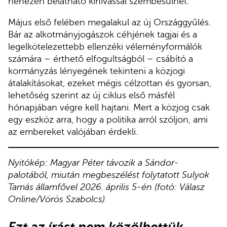
nehezen belátható kihívással szembesülhet.
Május első felében megalakul az új Országgyűlés.
Bár az alkotmányjogászok céhjének tagjai és a
legelkötelezettebb ellenzéki véleményformálók
számára – érthető elfogultságból – csábító a
kormányzás lényegének tekinteni a közjogi
átalakításokat, ezeket mégis célzottan és gyorsan,
lehetőség szerint az új ciklus első másfél
hónapjában végre kell hajtani. Mert a közjog csak
egy eszköz arra, hogy a politika arról szóljon, ami
az embereket valójában érdekli.
Nyitókép: Magyar Péter távozik a Sándor-
palotából, miután megbeszélést folytatott Sulyok
Tamás államfővel 2026. április 5-én (fotó: Válasz
Online/Vörös Szabolcs)
Ezt az írást nem közölhettük