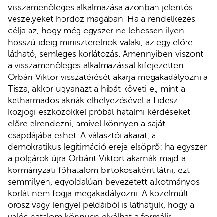
visszamenőleges alkalmazása azonban jelentős
veszélyeket hordoz magában. Ha a rendelkezés
célja az, hogy még egyszer ne lehessen ilyen
hosszú ideig miniszterelnök valaki, az egy előre
látható, semleges korlátozás. Amennyiben viszont
a visszamenőleges alkalmazással kifejezetten
Orbán Viktor visszatérését akarja megakadályozni a
Tisza, akkor ugyanazt a hibát követi el, mint a
kétharmados aknák elhelyezésével a Fidesz:
közjogi eszközökkel próbál hatalmi kérdéseket
előre elrendezni, amivel könnyen a saját
csapdájába eshet. A választói akarat, a
demokratikus legitimáció ereje elsöprő: ha egyszer
a polgárok újra Orbánt Viktort akarnák majd a
kormányzati főhatalom birtokosaként látni, ezt
semmilyen, egyoldalúan bevezetett alkotmányos
korlát nem fogja megakadályozni. A közelmúlt
orosz vagy lengyel példáiból is láthatjuk, hogy a
valós hatalom könnyen elválhat a formális