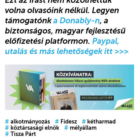
volna olvasóink nélkül
.
Legyen
támogatónk
a Donably-n
, a
biztonságos, magyar fejlesztésű
előfizetési platformon.
Paypal,
utalás és más lehetőségek itt >>>
#
alkotmányozás
#
Fidesz
#
kétharmad
#
köztársasági elnök
#
mélyállam
#
Tisza Párt