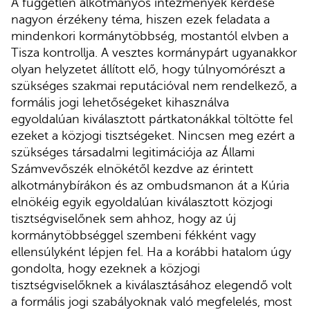
A független alkotmányos intézmények kérdése
nagyon érzékeny téma, hiszen ezek feladata a
mindenkori kormánytöbbség, mostantól elvben a
Tisza kontrollja. A vesztes kormánypárt ugyanakkor
olyan helyzetet állított elő, hogy túlnyomórészt a
szükséges szakmai reputációval nem rendelkező, a
formális jogi lehetőségeket kihasználva
egyoldalúan kiválasztott pártkatonákkal töltötte fel
ezeket a közjogi tisztségeket. Nincsen meg ezért a
szükséges társadalmi legitimációja az Állami
Számvevőszék elnökétől kezdve az érintett
alkotmánybírákon és az ombudsmanon át a Kúria
elnökéig egyik egyoldalúan kiválasztott közjogi
tisztségviselőnek sem ahhoz, hogy az új
kormánytöbbséggel szembeni fékként vagy
ellensúlyként lépjen fel. Ha a korábbi hatalom úgy
gondolta, hogy ezeknek a közjogi
tisztségviselőknek a kiválasztásához elegendő volt
a formális jogi szabályoknak való megfelelés, most