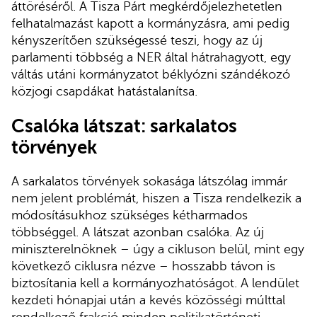
áttöréséről. A Tisza Párt megkérdőjelezhetetlen
felhatalmazást kapott a kormányzásra, ami pedig
kényszerítően szükségessé teszi, hogy az új
parlamenti többség a NER által hátrahagyott, egy
váltás utáni kormányzatot béklyózni szándékozó
közjogi csapdákat hatástalanítsa.
Csalóka látszat: sarkalatos
törvények
A sarkalatos törvények sokasága látszólag immár
nem jelent problémát, hiszen a Tisza rendelkezik a
módosításukhoz szükséges kétharmados
többséggel. A látszat azonban csalóka. Az új
miniszterelnöknek – úgy a cikluson belül, mint egy
következő ciklusra nézve – hosszabb távon is
biztosítania kell a kormányozhatóságot. A lendület
kezdeti hónapjai után a kevés közösségi múlttal