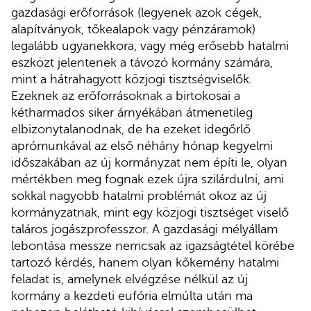
gazdasági erőforrások (legyenek azok cégek,
alapítványok, tőkealapok vagy pénzáramok)
legalább ugyanekkora, vagy még erősebb hatalmi
eszközt jelentenek a távozó kormány számára,
mint a hátrahagyott közjogi tisztségviselők.
Ezeknek az erőforrásoknak a birtokosai a
kétharmados siker árnyékában átmenetileg
elbizonytalanodnak, de ha ezeket idegőrlő
aprómunkával az első néhány hónap kegyelmi
időszakában az új kormányzat nem építi le, olyan
mértékben meg fognak ezek újra szilárdulni, ami
sokkal nagyobb hatalmi problémát okoz az új
kormányzatnak, mint egy közjogi tisztséget viselő
taláros jogászprofesszor. A gazdasági mélyállam
lebontása messze nemcsak az igazságtétel körébe
tartozó kérdés, hanem olyan kőkemény hatalmi
feladat is, amelynek elvégzése nélkül az új
kormány a kezdeti eufória elmúlta után ma