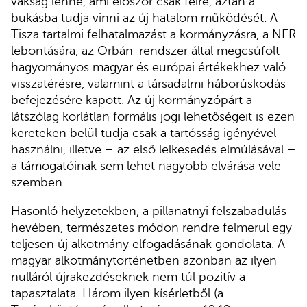
vakság lenne, ami először csak félre, aztán a
bukásba tudja vinni az új hatalom működését. A
Tisza tartalmi felhatalmazást a kormányzásra, a NER
lebontására, az Orbán-rendszer által megcsúfolt
hagyományos magyar és európai értékekhez való
visszatérésre, valamint a társadalmi háborúskodás
befejezésére kapott. Az új kormányzópárt a
látszólag korlátlan formális jogi lehetőségeit is ezen
kereteken belül tudja csak a tartósság igényével
használni, illetve – az első lelkesedés elmúlásával –
a támogatóinak sem lehet nagyobb elvárása vele
szemben.
Hasonló helyzetekben, a pillanatnyi felszabadulás
hevében, természetes módon rendre felmerül egy
teljesen új alkotmány elfogadásának gondolata. A
magyar alkotmánytörténetben azonban az ilyen
nulláról újrakezdéseknek nem túl pozitív a
tapasztalata. Három ilyen kísérletből (a