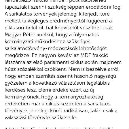
rendelkező frakció minden politikatörténeti
tapasztalat szerint szükségképpen erodálódni fog.
A sarkalatos törvények jelenlegi kiterjedt köre
mellett (a végleges eredményektől függően) a
cikluson belül öt-hat képviselőt veszíthet csak
Magyar Péter anélkül, hogy a folyamatos
kormányzati működéshez szükséges
sarkalatostörvény-módosítások lehetőségét
megőrizze. Ez nagyon kevés: az MDF frakció
létszáma az első parlamenti ciklus során majdnem
húsz százalékkal csökkent. Nem is beszélve arról,
hogy emberi számítás szerint hasonló nagyságú
győzelem a következő választáson legalábbis
kérdéses lesz. Elemi érdeke ezért az új
kormányfőnek, hogy a kormányozhatóság
érdekében már a ciklus kezdetén a sarkalatos
törvények jelenlegi körét radikálisan, talán csak a
választási törvényre szűkítse le.