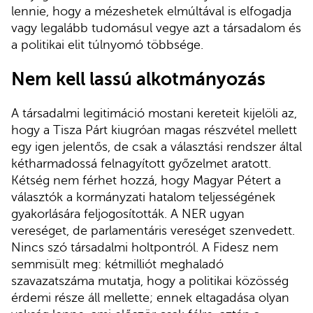
lennie, hogy a mézeshetek elmúltával is elfogadja
vagy legalább tudomásul vegye azt a társadalom és
a politikai elit túlnyomó többsége.
Nem kell lassú alkotmányozás
A társadalmi legitimáció mostani kereteit kijelöli az,
hogy a Tisza Párt kiugróan magas részvétel mellett
egy igen jelentős, de csak a választási rendszer által
kétharmadossá felnagyított győzelmet aratott.
Kétség nem férhet hozzá, hogy Magyar Pétert a
választók a kormányzati hatalom teljességének
gyakorlására feljogosították. A NER ugyan
vereséget, de parlamentáris vereséget szenvedett.
Nincs szó társadalmi holtpontról. A Fidesz nem
semmisült meg: kétmilliót meghaladó
szavazatszáma mutatja, hogy a politikai közösség
érdemi része áll mellette; ennek eltagadása olyan