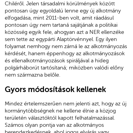
Chiléről. Jelen társadalmi körülmények között
pontosan úgy egyoldalú lenne egy új alkotmány
elfogadása, mint 2011-ben volt, amit ráadásul
pontosan úgy nem tartaná sajátjának a politikai
közösség egyik fele, ahogyan azt a NER ellenzéke
sem tette az egypárti Alaptörvénnyel. Egy ilyen
folyamat nemhogy nem zárná le az alkotmányozás
kérdését, hanem éppenhogy az alkotmányozások
és ellenalkotmányozások spiráljával a hideg
polgárháborút tartósítaná; miközben valódi előny
nem származna belőle.
Gyors módosítások kellenek
Mindez értelemszerűen nem jelenti azt, hogy az új
kormánytöbbségnek ne kellene élnie a közjog
területén választóktól kapott felhatalmazással.
Számos olyan pontja van az alkotmányos
berendezkedésnek, ahol jogos elvárás vagy