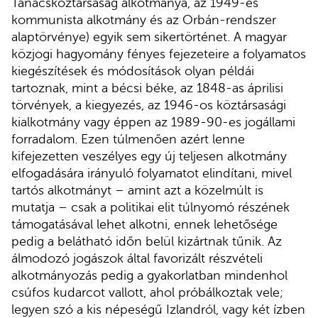
Tanácsköztársaság alkotmánya, az 1949-es
kommunista alkotmány és az Orbán-rendszer
alaptörvénye) egyik sem sikertörténet. A magyar
közjogi hagyomány fényes fejezeteire a folyamatos
kiegészítések és módosítások olyan példái
tartoznak, mint a bécsi béke, az 1848-as áprilisi
törvények, a kiegyezés, az 1946-os köztársasági
kialkotmány vagy éppen az 1989-90-es jogállami
forradalom. Ezen túlmenően azért lenne
kifejezetten veszélyes egy új teljesen alkotmány
elfogadására irányuló folyamatot elindítani, mivel
tartós alkotmányt – amint azt a közelmúlt is
mutatja – csak a politikai elit túlnyomó részének
támogatásával lehet alkotni, ennek lehetősége
pedig a belátható időn belül kizártnak tűnik. Az
álmodozó jogászok által favorizált részvételi
alkotmányozás pedig a gyakorlatban mindenhol
csúfos kudarcot vallott, ahol próbálkoztak vele;
legyen szó a kis népeségű Izlandról, vagy két ízben