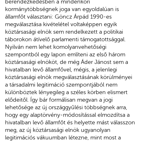
berendezkedésben a mindenkori
kormánytöbbségnek joga van egyoldalúan is
államfőt választani: Göncz Árpád 1990-es
megválasztása kivételétel voltaképpen egyik
köztársasági elnök sem rendelkezett a politikai
táborokon átívelő parlamenti támogatottsággal.
Nyilván nem lehet komolyanvehetőségi
szempontból egy lapon említeni az első három
köztársasági elnököt, de még Áder Jánost sem a
hivatalban levő államfővel, mégis, a jelenlegi
köztársasági elnök megválasztásának körülményei
a társadalmi legitimáció szempontjából nem
különböztek lényegileg a széles körben elismert
elődeitől. Így bár formálisan megvan a jogi
lehetősége az új országgyűlési többségnek arra,
hogy egy alaptörvény-módosítással elmozdítsa a
hivatalban levő államfőt és helyette mást válasszon
meg, az új köztársasági elnök ugyanolyan
legitimációs vákuumban létezne, mint most a