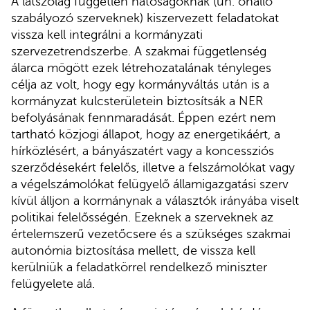
A látszólag független hatóságoknak (ún. önálló
szabályozó szerveknek) kiszervezett feladatokat
vissza kell integrálni a kormányzati
szervezetrendszerbe. A szakmai függetlenség
álarca mögött ezek létrehozatalának tényleges
célja az volt, hogy egy kormányváltás után is a
kormányzat kulcsterületein biztosítsák a NER
befolyásának fennmaradását. Éppen ezért nem
tartható közjogi állapot, hogy az energetikáért, a
hírközlésért, a bányászatért vagy a koncessziós
szerződésekért felelős, illetve a felszámolókat vagy
a végelszámolókat felügyelő államigazgatási szerv
kívül álljon a kormánynak a választók irányába viselt
politikai felelősségén. Ezeknek a szerveknek az
értelemszerű vezetőcsere és a szükséges szakmai
autonómia biztosítása mellett, de vissza kell
kerülniük a feladatkörrel rendelkező miniszter
felügyelete alá.