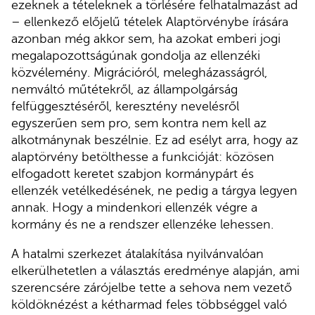
ezeknek a tételeknek a törlésére felhatalmazást ad
– ellenkező előjelű tételek Alaptörvénybe írására
azonban még akkor sem, ha azokat emberi jogi
megalapozottságúnak gondolja az ellenzéki
közvélemény. Migrációról, melegházasságról,
nemváltó műtétekről, az állampolgárság
felfüggesztéséről, keresztény nevelésről
egyszerűen sem pro, sem kontra nem kell az
alkotmánynak beszélnie. Ez ad esélyt arra, hogy az
alaptörvény betölthesse a funkcióját: közösen
elfogadott keretet szabjon kormánypárt és
ellenzék vetélkedésének, ne pedig a tárgya legyen
annak. Hogy a mindenkori ellenzék végre a
kormány és ne a rendszer ellenzéke lehessen.
A hatalmi szerkezet átalakítása nyilvánvalóan
elkerülhetetlen a választás eredménye alapján, ami
szerencsére zárójelbe tette a sehova nem vezető
köldöknézést a kétharmad feles többséggel való