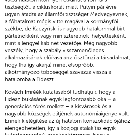
tisztségtől: a cikluskorlát miatt Putyin pár évre
ugyan átadta az államfői tisztséget Medvegyevnek,
a főhatalmat mégis vitte magával a kormányfői
székbe, de Kaczyński is nagyobb hatalommal bírt
pártelnökként vagy miniszterelnök-helyettesként,
mint a lengyel kabinet vezetője. Még nagyobb
veszély, hogy a szabály visszamenőleges
alkalmazásának előírása arra ösztönzi a társadalmat,
hogy (ha így akarja) minél elsöprőbb,
alkotmányozó többséggel szavazza vissza a
hatalomba a Fideszt.
Kovách Imréék kutatásából tudhatjuk, hogy a
Fidesz bukásának egyik legfontosabb oka – a
generációs törés mellett – a kisvárosok és a
nagyobb községek elitjének autonómiaigénye volt.
Ennek kielégítése az új hatalom konszolidációjához
elengedhetetlen, így a közjogi átalakítás egyik