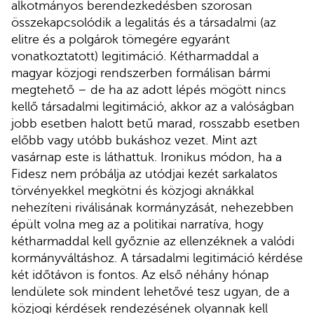
alkotmányos berendezkedésben szorosan
összekapcsolódik a legalitás és a társadalmi (az
elitre és a polgárok tömegére egyaránt
vonatkoztatott) legitimáció. Kétharmaddal a
magyar közjogi rendszerben formálisan bármi
megtehető – de ha az adott lépés mögött nincs
kellő társadalmi legitimáció, akkor az a valóságban
jobb esetben halott betű marad, rosszabb esetben
előbb vagy utóbb bukáshoz vezet. Mint azt
vasárnap este is láthattuk. Ironikus módon, ha a
Fidesz nem próbálja az utódjai kezét sarkalatos
törvényekkel megkötni és közjogi aknákkal
nehezíteni riválisának kormányzását, nehezebben
épült volna meg az a politikai narratíva, hogy
kétharmaddal kell győznie az ellenzéknek a valódi
kormányváltáshoz. A társadalmi legitimáció kérdése
két időtávon is fontos. Az első néhány hónap
lendülete sok mindent lehetővé tesz ugyan, de a
közjogi kérdések rendezésének olyannak kell