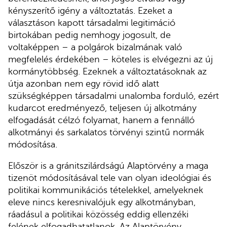
kényszerítő igény a változtatás. Ezeket a
választáson kapott társadalmi legitimáció
birtokában pedig nemhogy jogosult, de
voltaképpen – a polgárok bizalmának való
megfelelés érdekében – köteles is elvégezni az új
kormánytöbbség. Ezeknek a változtatásoknak az
útja azonban nem egy rövid idő alatt
szükségképpen társadalmi unalomba forduló, ezért
kudarcot eredményező, teljesen új alkotmány
elfogadását célzó folyamat, hanem a fennálló
alkotmányi és sarkalatos törvényi szintű normák
módosítása.
Először is a gránitszilárdságú Alaptörvény a maga
tizenöt módosításával tele van olyan ideológiai és
politikai kommunikációs tételekkel, amelyeknek
eleve nincs keresnivalójuk egy alkotmányban,
ráadásul a politikai közösség eddig ellenzéki
felének elfogadhatatlanok. Az Alaptörvény