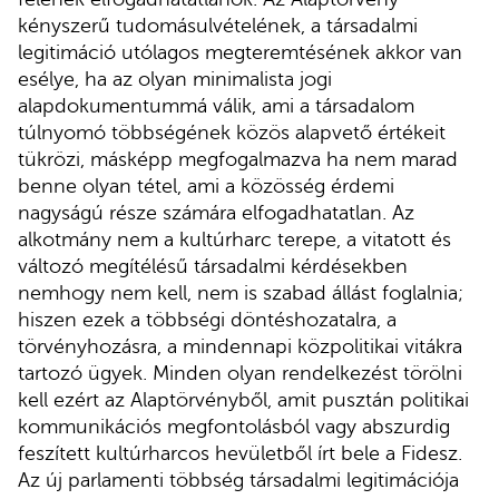
kényszerű tudomásulvételének, a társadalmi
legitimáció utólagos megteremtésének akkor van
esélye, ha az olyan minimalista jogi
alapdokumentummá válik, ami a társadalom
túlnyomó többségének közös alapvető értékeit
tükrözi, másképp megfogalmazva ha nem marad
benne olyan tétel, ami a közösség érdemi
nagyságú része számára elfogadhatatlan. Az
alkotmány nem a kultúrharc terepe, a vitatott és
változó megítélésű társadalmi kérdésekben
nemhogy nem kell, nem is szabad állást foglalnia;
hiszen ezek a többségi döntéshozatalra, a
törvényhozásra, a mindennapi közpolitikai vitákra
tartozó ügyek. Minden olyan rendelkezést törölni
kell ezért az Alaptörvényből, amit pusztán politikai
kommunikációs megfontolásból vagy abszurdig
feszített kultúrharcos hevületből írt bele a Fidesz.
Az új parlamenti többség társadalmi legitimációja