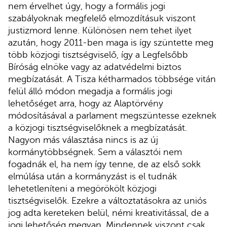
nem érvelhet úgy, hogy a formális jogi
szabályoknak megfelelő elmozdításuk viszont
justizmord lenne. Különösen nem tehet ilyet
azután, hogy 2011-ben maga is így szüntette meg
több közjogi tisztségviselő, így a Legfelsőbb
Bíróság elnöke vagy az adatvédelmi biztos
megbízatását. A Tisza kétharmados többsége vitán
felül álló módon megadja a formális jogi
lehetőséget arra, hogy az Alaptörvény
módosításával a parlament megszüntesse ezeknek
a közjogi tisztségviselőknek a megbízatását.
Nagyon más választása nincs is az új
kormánytöbbségnek. Sem a választói nem
fogadnák el, ha nem így tenne, de az első sokk
elmúlása után a kormányzást is el tudnák
lehetetleníteni a megörökölt közjogi
tisztségviselők. Ezekre a változtatásokra az uniós
jog adta kereteken belül, némi kreativitással, de a
jogi lehetőség megvan. Mindennek viszont csak