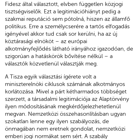
Fidesz által választott, elvben független közjogi
tisztségviselők. Ezt a legitimációhiányt pedig a
szakmai reputáció sem pótolná, hiszen az államfő
politikus. Erre a személycserére a tartós elfogadás
igényével akkor tud csak sor kerülni, ha az új
köztárasági elnököt – az európai
alkotmányfejlődés látható irányához igazodóan, de
szigorúan a hatáskörök bővítése nélkül – a
választók közvetlenül választják meg.
A Tisza egyik választási ígérete volt a
miniszterelnöki ciklusok számának alkotmányos
korlátozása. Mivel a párt kétharmados többséget
szerzett, a társadalmi legitimációja az Alaptörvény
ilyen módosításának megkérdőjelezhetetlenül
megvan. Nemzetközi összehasonlításban ugyan
szokatlan lenne egy ilyen szabályozás, de
önmagában nem eretnek gondolat, nemzetközi
emberi jogi normákat sem sért. A szabály