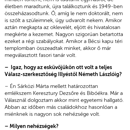
életben maradtunk, újra találkoztunk és 1949-ben
összeházasodtunk. Ő, amíg le nem doktorált, nem
is szólt a szüleimnek, úgy udvarolt nekem. Amikor
aztán megkapta az oklevelét, eljött és hivatalosan
megkérte a kezemet. Nagyon szigorúan betartotta
ezeket a régi szabályokat. Amikor a Bécsi kapu téri
templomban összeadtak minket, akkor ő már
megválasztott fasori tanár volt.
– Igaz, hogy az esküvőjükön ott volt a teljes
Válasz-szerkesztőség Illyéstől Németh Lászlóig?
– Én Sárközi Márta mellett határozottan
emlékszem Keresztury Dezsőre és Bibóékra. Már a
Válasznál dolgoztam akkor mint egyetemi hallgató.
Abban az időben más családokhoz hasonlóan a
miénknek is nagyon sok nehézsége volt.
– Milyen nehézségek?