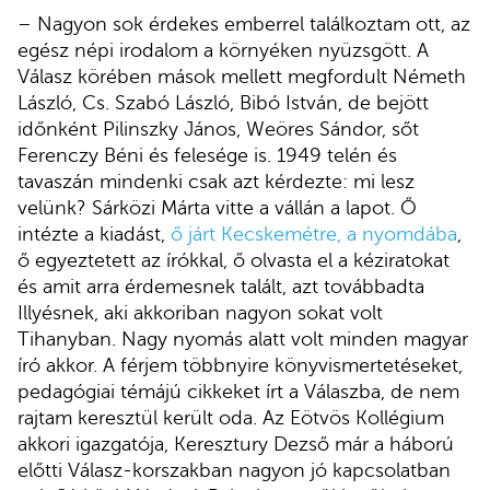
– Nagyon sok érdekes emberrel találkoztam ott, az
egész népi irodalom a környéken nyüzsgött. A
Válasz körében mások mellett megfordult Németh
László, Cs. Szabó László, Bibó István, de bejött
időnként Pilinszky János, Weöres Sándor, sőt
Ferenczy Béni és felesége is. 1949 telén és
tavaszán mindenki csak azt kérdezte: mi lesz
velünk? Sárközi Márta vitte a vállán a lapot. Ő
intézte a kiadást,
ő járt Kecskemétre, a nyomdába
,
ő egyeztetett az írókkal, ő olvasta el a kéziratokat
és amit arra érdemesnek talált, azt továbbadta
Illyésnek, aki akkoriban nagyon sokat volt
Tihanyban. Nagy nyomás alatt volt minden magyar
író akkor. A férjem többnyire könyvismertetéseket,
pedagógiai témájú cikkeket írt a Válaszba, de nem
rajtam keresztül került oda. Az Eötvös Kollégium
akkori igazgatója, Keresztury Dezső már a háború
előtti Válasz-korszakban nagyon jó kapcsolatban