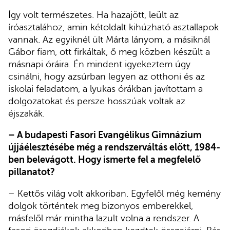
Így volt természetes. Ha hazajött, leült az
íróasztalához, amin kétoldalt kihúzható asztallapok
vannak. Az egyiknél ült Márta lányom, a másiknál
Gábor fiam, ott firkáltak, ő meg közben készült a
másnapi óráira. Én mindent igyekeztem úgy
csinálni, hogy azsúrban legyen az otthoni és az
iskolai feladatom, a lyukas órákban javítottam a
dolgozatokat és persze hosszúak voltak az
éjszakák.
– A budapesti Fasori Evangélikus Gimnázium
újjáélesztésébe még a rendszerváltás előtt, 1984-
ben belevágott. Hogy ismerte fel a megfelelő
pillanatot?
– Kettős világ volt akkoriban. Egyfelől még kemény
dolgok történtek meg bizonyos emberekkel,
másfelől már mintha lazult volna a rendszer. A