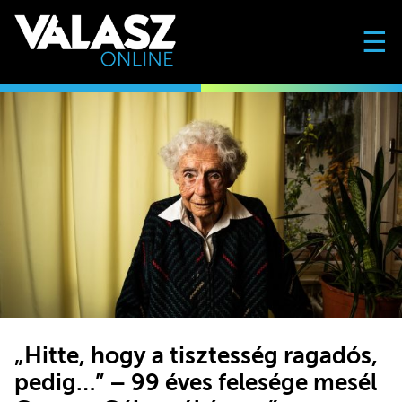
☰
„Hitte, hogy a tisztesség ragadós,
pedig…” – 99 éves felesége mesél