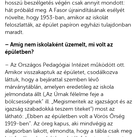
hosszú beszélgetés végén csak annyit mondott:
hát próbáld meg. A Fasor újraindításának esélyét
növelte, hogy 1953-ban, amikor az iskolát
feloszlatták, az épület papíron egyházi tulajdonban
maradt.
– Amíg nem iskolaként
üzemelt
, mi volt az
épületben?
– Az Országos Pedagógiai Intézet működött ott.
Amikor visszakaptuk az épületet, csodálkozva
láttuk, hogy a bejárattal szemben lévő
márványtáblán, amelyen eredetileg az iskola
jelmondata állt („Az Úrnak félelme feje a
bölcsességnek” ill. „Megismeritek az igazságot és az
igazság szabadokká teszem titeket”) most az
látható: „Ebben az épületben volt a Vörös Őrség
1919-ben”. Az öreg kapus, aki mindvégig az
alagsorban lakott, elmondta, hogy a tábla csak meg