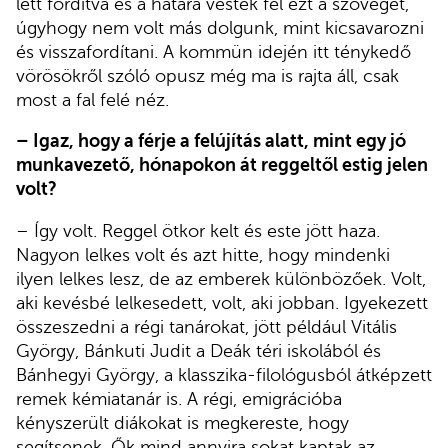
lett fordítva és a hátára vésték fel ezt a szöveget,
úgyhogy nem volt más dolgunk, mint kicsavarozni
és visszafordítani. A kommün idején itt ténykedő
vörösökről szóló opusz még ma is rajta áll, csak
most a fal felé néz.
– Igaz, hogy a férje a felújítás alatt, mint egy jó
munkavezető, hónapokon át reggeltől estig jelen
volt?
– Így volt. Reggel ötkor kelt és este jött haza.
Nagyon lelkes volt és azt hitte, hogy mindenki
ilyen lelkes lesz, de az emberek különbözőek. Volt,
aki kevésbé lelkesedett, volt, aki jobban. Igyekezett
összeszedni a régi tanárokat, jött például Vitális
György, Bánkuti Judit a Deák téri iskolából és
Bánhegyi György, a klasszika-filológusból átképzett
remek kémiatanár is. A régi, emigrációba
kényszerült diákokat is megkereste, hogy
segítsenek. Ők mind annyira sokat kaptak az