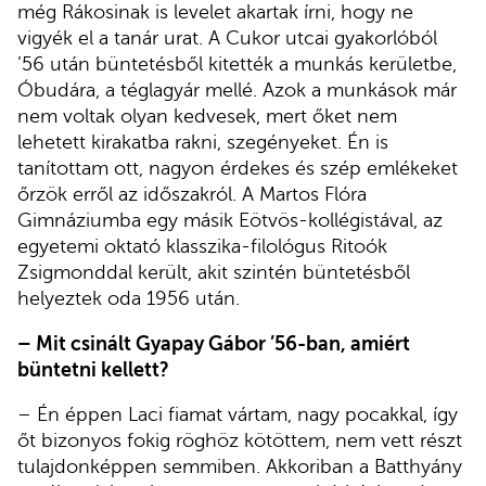
még Rákosinak is levelet akartak írni, hogy ne
vigyék el a tanár urat. A Cukor utcai gyakorlóból
’56 után büntetésből kitették a munkás kerületbe,
Óbudára, a téglagyár mellé. Azok a munkások már
nem voltak olyan kedvesek, mert őket nem
lehetett kirakatba rakni, szegényeket. Én is
tanítottam ott, nagyon érdekes és szép emlékeket
őrzök erről az időszakról. A Martos Flóra
Gimnáziumba egy másik Eötvös-kollégistával, az
egyetemi oktató klasszika-filológus Ritoók
Zsigmonddal került, akit szintén büntetésből
helyeztek oda 1956 után.
– Mit csinált Gyapay Gábor ’56-ban, amiért
büntetni kellett?
– Én éppen Laci fiamat vártam, nagy pocakkal, így
őt bizonyos fokig röghöz kötöttem, nem vett részt
tulajdonképpen semmiben. Akkoriban a Batthyány