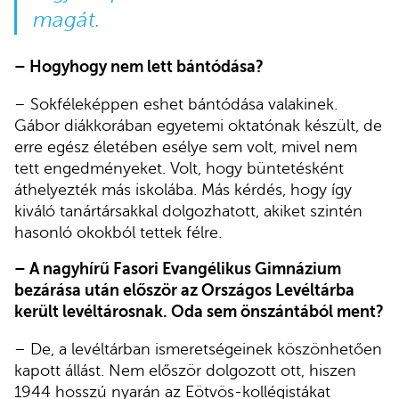
magát.
– Hogyhogy nem lett bántódása?
– Sokféleképpen eshet bántódása valakinek.
Gábor diákkorában egyetemi oktatónak készült, de
erre egész életében esélye sem volt, mivel nem
tett engedményeket. Volt, hogy büntetésként
áthelyezték más iskolába. Más kérdés, hogy így
kiváló tanártársakkal dolgozhatott, akiket szintén
hasonló okokból tettek félre.
– A nagyhírű Fasori Evangélikus Gimnázium
bezárása után először az Országos Levéltárba
került levéltárosnak. Oda sem önszántából ment?
– De, a levéltárban ismeretségeinek köszönhetően
kapott állást. Nem először dolgozott ott, hiszen
1944 hosszú nyarán az Eötvös-kollégistákat