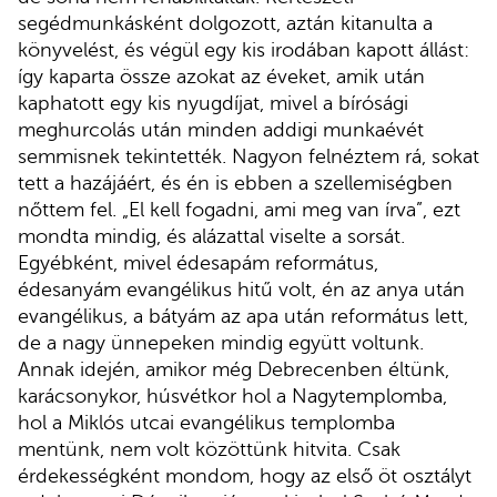
segédmunkásként dolgozott, aztán kitanulta a
könyvelést, és végül egy kis irodában kapott állást:
így kaparta össze azokat az éveket, amik után
kaphatott egy kis nyugdíjat, mivel a bírósági
meghurcolás után minden addigi munkaévét
semmisnek tekintették. Nagyon felnéztem rá, sokat
tett a hazájáért, és én is ebben a szellemiségben
nőttem fel. „El kell fogadni, ami meg van írva”, ezt
mondta mindig, és alázattal viselte a sorsát.
Egyébként, mivel édesapám református,
édesanyám evangélikus hitű volt, én az anya után
evangélikus, a bátyám az apa után református lett,
de a nagy ünnepeken mindig együtt voltunk.
Annak idején, amikor még Debrecenben éltünk,
karácsonykor, húsvétkor hol a Nagytemplomba,
hol a Miklós utcai evangélikus templomba
mentünk, nem volt közöttünk hitvita. Csak
érdekességként mondom, hogy az első öt osztályt