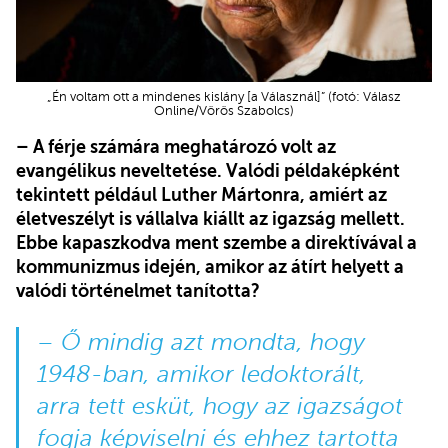
„Én voltam ott a mindenes kislány [a Válasznál]” (fotó: Válasz
Online/Vörös Szabolcs)
– A férje számára meghatározó volt az
evangélikus neveltetése. Valódi példaképként
tekintett például Luther Mártonra, amiért az
életveszélyt is vállalva kiállt az igazság mellett.
Ebbe kapaszkodva ment szembe a direktívával a
kommunizmus idején, amikor az átírt helyett a
valódi történelmet tanította?
– Ő mindig azt mondta, hogy
1948-ban, amikor ledoktorált,
arra tett esküt, hogy az igazságot
fogja képviselni és ehhez tartotta