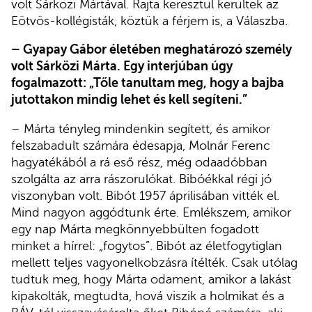
volt Sárközi Mártával. Rajta keresztül kerültek az
Eötvös-kollégisták, köztük a férjem is, a Válaszba.
– Gyapay Gábor életében meghatározó személy
volt Sárközi Márta. Egy interjúban úgy
fogalmazott: „Tőle tanultam meg, hogy a bajba
jutottakon mindig lehet és kell segíteni.”
– Márta tényleg mindenkin segített, és amikor
felszabadult számára édesapja, Molnár Ferenc
hagyatékából a rá eső rész, még odaadóbban
szolgálta az arra rászorulókat. Bibóékkal régi jó
viszonyban volt. Bibót 1957 áprilisában vitték el.
Mind nagyon aggódtunk érte. Emlékszem, amikor
egy nap Márta megkönnyebbülten fogadott
minket a hírrel: „fogytos”. Bibót az életfogytiglan
mellett teljes vagyonelkobzásra ítélték. Csak utólag
tudtuk meg, hogy Márta odament, amikor a lakást
kipakolták, megtudta, hová viszik a holmikat és a