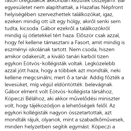
fasori öregdiákok akkoriban kezdtek összejárni. Bár
egyesületet nem alapíthattak, a Hazafias Népfront
helyiségében szervezhettek találkozókat, igaz,
ezeken mindig ott ült egy hölgy, akiről senki sem
tudta, kicsoda. Gábor ezekről a találkozókról
mindig új ötletekkel tért haza. Először csak azzal,
hogy fel kellene támasztani a Fasort, amit mindig is
eszményi iskolának tartott. Nem csoda, hiszen
amikor odakerült, a kiváló tanári karból tizen
egykori Eötvös-kollégisták voltak. Legközelebb
azzal jött haza, hogy a többiek azt mondták, neki
kellene megcsinálni, mert ő a tanár. Addig főzték a
levesüket, míg végül eldöntötték: belevágnak.
Gábor elment volt Eötvös-kollégista társához,
Köpeczi Bélához, aki akkor művelődési miniszter
volt, hogy tájékozódjon a lehetőségek felől. Az
egykori kollégisták nagyon összetartottak, azt
mondták rájuk, olyanok, mint a szabadkőművesek,
minden helyzetben segítik egymást. Köpeczi a