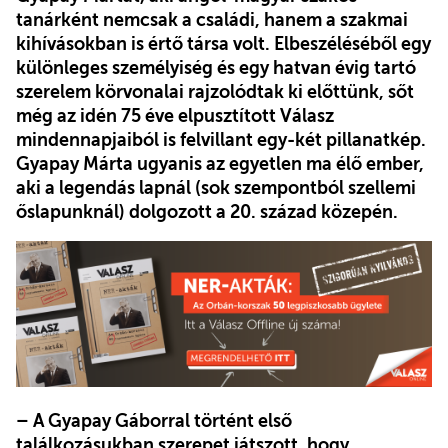
tanárként nemcsak a családi, hanem a szakmai
kihívásokban is értő társa volt. Elbeszéléséből egy
különleges személyiség és egy hatvan évig tartó
szerelem körvonalai rajzolódtak ki előttünk, sőt
még az idén 75 éve elpusztított Válasz
mindennapjaiból is felvillant egy-két pillanatkép.
Gyapay Márta ugyanis az egyetlen ma élő ember,
aki a legendás lapnál (sok szempontból szellemi
őslapunknál) dolgozott a 20. század közepén.
– A Gyapay Gáborral történt első
találkozásukban szerepet játszott, hogy