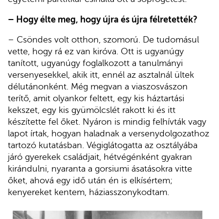
– Hogy élte meg, hogy újra és újra félretették?
– Csöndes volt otthon, szomorú. De tudomásul
vette, hogy rá ez van kiróva. Ott is ugyanúgy
tanított, ugyanúgy foglalkozott a tanulmányi
versenyesekkel, akik itt, ennél az asztalnál ültek
délutánonként. Még megvan a viaszosvászon
terítő, amit olyankor feltett, egy kis háztartási
kekszet, egy kis gyümölcslét rakott ki és itt
készítette fel őket. Nyáron is mindig felhívták vagy
lapot írtak, hogyan haladnak a versenydolgozathoz
tartozó kutatásban. Végiglátogatta az osztályába
járó gyerekek családjait, hétvégénként gyakran
kirándulni, nyaranta a gorsiumi ásatásokra vitte
őket, ahová egy idő után én is elkísértem;
kenyereket kentem, háziasszonykodtam.