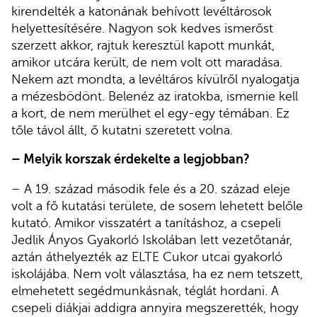
kirendelték a katonának behívott levéltárosok
helyettesítésére. Nagyon sok kedves ismerőst
szerzett akkor, rajtuk keresztül kapott munkát,
amikor utcára került, de nem volt ott maradása.
Nekem azt mondta, a levéltáros kívülről nyalogatja
a mézesbödönt. Belenéz az iratokba, ismernie kell
a kort, de nem merülhet el egy-egy témában. Ez
tőle távol állt, ő kutatni szeretett volna.
– Melyik korszak érdekelte a legjobban?
– A 19. század második fele és a 20. század eleje
volt a fő kutatási területe, de sosem lehetett belőle
kutató. Amikor visszatért a tanításhoz, a csepeli
Jedlik Ányos Gyakorló Iskolában lett vezetőtanár,
aztán áthelyezték az ELTE Cukor utcai gyakorló
iskolájába. Nem volt választása, ha ez nem tetszett,
elmehetett segédmunkásnak, téglát hordani. A
csepeli diákjai addigra annyira megszerették, hogy