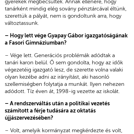
gyerekek megbecsültek. Annak ellenére, hogy
tanárként mindig elég sovány pénztárcával éltünk,
szerettük a pályát, nem is gondoltunk arra, hogy
változtassunk.
– Hogy lett vége Gyapay Gábor igazgatóságának
a Fasori Gimnáziumban?
– Vége lett. Generációs problémák adódtak a
tanári karon belül. Ő sem gondolta, hogy az idők
végezetéig igazgató lesz, de szerette volna valaki
olyan kezébe adni az irányítást, aki hasonló
szellemiségben folytatja a munkát. Ilyen nehezen
adódott. Tíz éven át, 1998-ig vezette az iskolát.
– A rendszerváltás után a politikai vezetés
számított a férje tudására az oktatás
újjászervezésében?
– Volt, amelyik kormányzat megkérdezte és volt,