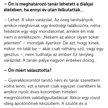
– Ön is meghatározó tanár lehetett a diákjai
életében, ha ennyi év után felkutatták…
– Lehet. A siker varázslat. Az öreg tanítványok,
amikor meghívnak egy érettségi találkozóra, néha
felidézik egy-egy mondatomat, amikre én már
nem is emlékszem. „Nekem az akkor olyan sokat
jelentett” – mondják ilyenkor. De azt, hogy kinek,
mikor, mi talál be – akár csak néhány szó, vagy egy
gesztus –, nem tudhatja az ember. Ez tényleg
varázslat. A tanári pálya nagyon érdekes dolog…
– Ön miért választotta?
– Gyerekkoromtól tanító néni és tanár szerettem
volna lenni, ezt a tervet csak egyszer cseréltem le,
amikor nyolc éves koromban hirtelen
megműtöttek vakbélgyulladással. Akkor egy rövid
ideig ápolónőnek készültem. A szülők és a