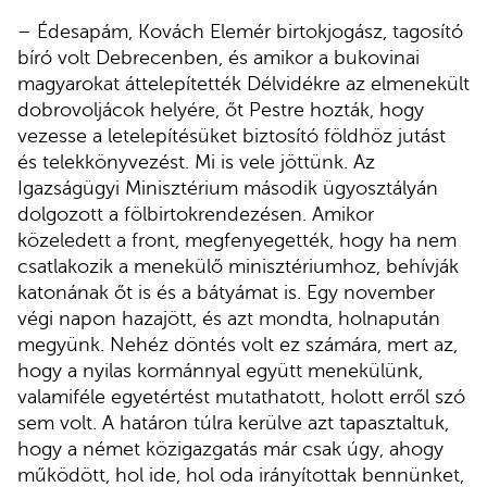
– Édesapám, Kovách Elemér birtokjogász, tagosító
bíró volt Debrecenben, és amikor a bukovinai
magyarokat áttelepítették Délvidékre az elmenekült
dobrovoljácok helyére, őt Pestre hozták, hogy
vezesse a letelepítésüket biztosító földhöz jutást
és telekkönyvezést. Mi is vele jöttünk. Az
Igazságügyi Minisztérium második ügyosztályán
dolgozott a fölbirtokrendezésen. Amikor
közeledett a front, megfenyegették, hogy ha nem
csatlakozik a menekülő minisztériumhoz, behívják
katonának őt is és a bátyámat is. Egy november
végi napon hazajött, és azt mondta, holnapután
megyünk. Nehéz döntés volt ez számára, mert az,
hogy a nyilas kormánnyal együtt menekülünk,
valamiféle egyetértést mutathatott, holott erről szó
sem volt. A határon túlra kerülve azt tapasztaltuk,
hogy a német közigazgatás már csak úgy, ahogy
működött, hol ide, hol oda irányítottak bennünket,