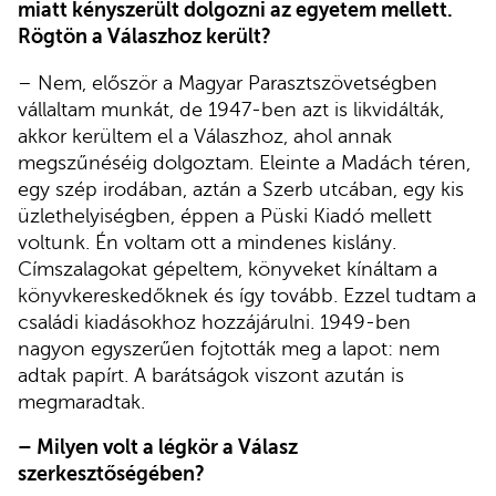
miatt kényszerült dolgozni az egyetem mellett.
Rögtön a Válaszhoz került?
– Nem, először a Magyar Parasztszövetségben
vállaltam munkát, de 1947-ben azt is likvidálták,
akkor kerültem el a Válaszhoz, ahol annak
megszűnéséig dolgoztam. Eleinte a Madách téren,
egy szép irodában, aztán a Szerb utcában, egy kis
üzlethelyiségben, éppen a Püski Kiadó mellett
voltunk. Én voltam ott a mindenes kislány.
Címszalagokat gépeltem, könyveket kínáltam a
könyvkereskedőknek és így tovább. Ezzel tudtam a
családi kiadásokhoz hozzájárulni. 1949-ben
nagyon egyszerűen fojtották meg a lapot: nem
adtak papírt. A barátságok viszont azután is
megmaradtak.
– Milyen volt a légkör a Válasz
szerkesztőségében?