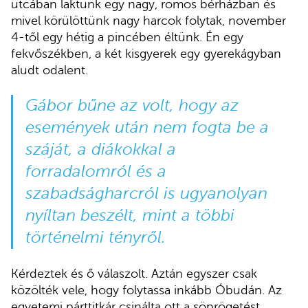
utcában laktunk egy nagy, romos bérházban és
mivel körülöttünk nagy harcok folytak, november
4-től egy hétig a pincében éltünk. Én egy
fekvőszékben, a két kisgyerek egy gyerekágyban
aludt odalent.
Gábor bűne az volt, hogy az
események után nem fogta be a
száját, a diákokkal a
forradalomról és a
szabadságharcról is ugyanolyan
nyíltan beszélt, mint a többi
történelmi tényről.
Kérdeztek és ő válaszolt. Aztán egyszer csak
közölték vele, hogy folytassa inkább Óbudán. Az
egyetemi párttitkár csinálta ott a söprögetést.