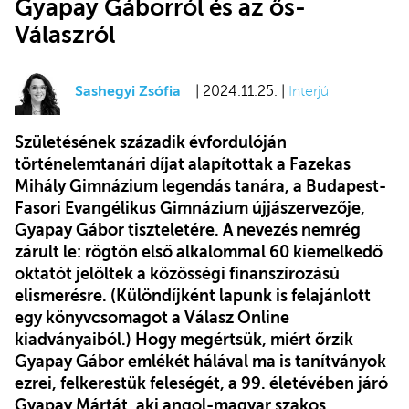
Gyapay Gáborról és az ős-
Válaszról
Sashegyi Zsófia
| 2024.11.25. |
Interjú
Születésének századik évfordulóján
történelemtanári díjat alapítottak a Fazekas
Mihály Gimnázium legendás tanára, a Budapest-
Fasori Evangélikus Gimnázium újjászervezője,
Gyapay Gábor tiszteletére. A nevezés nemrég
zárult le: rögtön első alkalommal 60 kiemelkedő
oktatót jelöltek a közösségi finanszírozású
elismerésre. (Különdíjként lapunk is felajánlott
egy könyvcsomagot a Válasz Online
kiadványaiból.) Hogy megértsük, miért őrzik
Gyapay Gábor emlékét hálával ma is tanítványok
ezrei, felkerestük feleségét, a 99. életévében járó
Gyapay Mártát, aki angol-magyar szakos