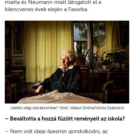
miatta és Neumann miatt látogatott el a
kilencvenes évek elején a Fasorba.
„Kettős világ volt akkoriban” (fotó: Válasz Online/Vörös Szabolcs)
– Beváltotta a hozzá fűzött reményeit az iskola?
– Nem volt ideje ilyesmin gondolkodni, az