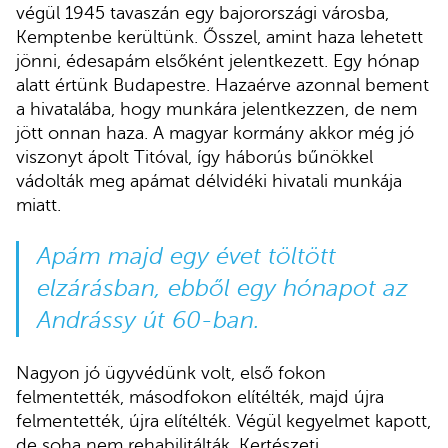
végül 1945 tavaszán egy bajorországi városba,
Kemptenbe kerültünk. Ősszel, amint haza lehetett
jönni, édesapám elsőként jelentkezett. Egy hónap
alatt értünk Budapestre. Hazaérve azonnal bement
a hivatalába, hogy munkára jelentkezzen, de nem
jött onnan haza. A magyar kormány akkor még jó
viszonyt ápolt Titóval, így háborús bűnökkel
vádolták meg apámat délvidéki hivatali munkája
miatt.
Apám majd egy évet töltött
elzárásban, ebből egy hónapot az
Andrássy út 60-ban.
Nagyon jó ügyvédünk volt, első fokon
felmentették, másodfokon elítélték, majd újra
felmentették, újra elítélték. Végül kegyelmet kapott,
de soha nem rehabilitálták. Kertészeti