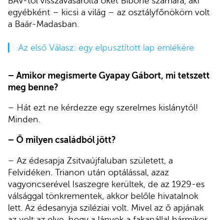
BÁV-tól visszavásárolta őket Bibóné számára, aki
egyébként – kicsi a világ – az osztályfőnököm volt
a Baár-Madasban.
Az első Válasz: egy elpusztított lap emlékére
– Amikor megismerte Gyapay Gábort, mi tetszett
meg benne?
– Hát ezt ne kérdezze egy szerelmes kislánytól!
Minden.
– Ő milyen családból jött?
– Az édesapja Zsitvaújfaluban született, a
Felvidéken. Trianon után optálással, azaz
vagyoncserével Isaszegre kerültek, de az 1929-es
válsággal tönkrementek, akkor belőle hivatalnok
lett. Az édesanyja sziléziai volt. Mivel az ő apjának
az volt az elve, hogy a lányok a fakanállal bármikor