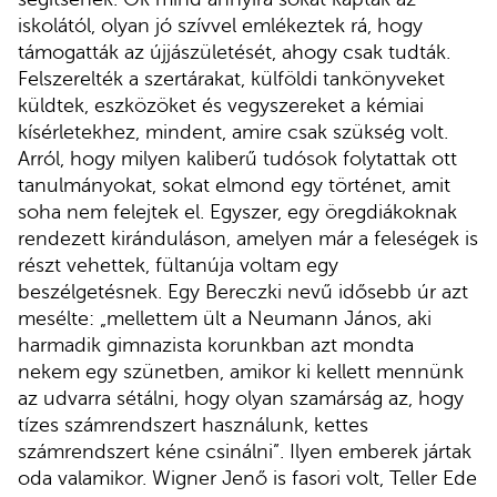
iskolától, olyan jó szívvel emlékeztek rá, hogy
támogatták az újjászületését, ahogy csak tudták.
Felszerelték a szertárakat, külföldi tankönyveket
küldtek, eszközöket és vegyszereket a kémiai
kísérletekhez, mindent, amire csak szükség volt.
Arról, hogy milyen kaliberű tudósok folytattak ott
tanulmányokat, sokat elmond egy történet, amit
soha nem felejtek el. Egyszer, egy öregdiákoknak
rendezett kiránduláson, amelyen már a feleségek is
részt vehettek, fültanúja voltam egy
beszélgetésnek. Egy Bereczki nevű idősebb úr azt
mesélte: „mellettem ült a Neumann János, aki
harmadik gimnazista korunkban azt mondta
nekem egy szünetben, amikor ki kellett mennünk
az udvarra sétálni, hogy olyan szamárság az, hogy
tízes számrendszert használunk, kettes
számrendszert kéne csinálni”. Ilyen emberek jártak
oda valamikor. Wigner Jenő is fasori volt, Teller Ede