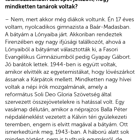
mindketten tanárok voltak?
– Nem, mert akkor még diákok voltunk. Én 17 éves
voltam, nyolcadikos gimnazista a Baár-Madasban.
A bátyám a Lónyaiba járt. Akkoriban rendeztek
Firenzében egy nagy ifjúsági találkozót, ahová a
Lónyaiból a bátyámat választották ki, a Fasori
Evangélikus Gimnáziumból pedig Gyapay Gábort.
Jó barátok lettek. 1944-ben is együtt voltak,
amikor elvitték az egyetemistákat, hogy lövészárkot
ássanak a Kárpátok mellett. Mindketten nagy hívei
voltak a népi írók mozgalmának, amely a
református Soli Deo Gloria Szövetség által
szervezett összejövetelekre is hatással volt. Egy
vasárnap délután, amikor a néprajzos Balla Péter
népdaléneklést vezetett a Kálvin téri gyülekezeti
teremben, engem is elvitt magával a bátyám. Ott
ismerkedtünk meg, 1943-ban. A háború alatt sok
minden történt, nem is tudtunk egymásról, de