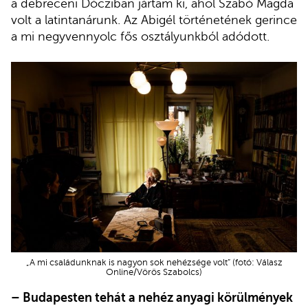
a debreceni Dócziban jártam ki, ahol Szabó Magda
volt a latintanárunk. Az Abigél történetének gerince
a mi negyvennyolc fős osztályunkból adódott.
„A mi családunknak is nagyon sok nehézsége volt” (fotó: Válasz
Online/Vörös Szabolcs)
– Budapesten tehát a nehéz anyagi körülmények