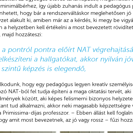
minimálbérhez, így újabb zuhanás indult a pedagógus p
nhetett, hogy bár a rendszerváltáskor meglehetősen jó s
zet alakult ki, amiben már az a kérdés, ki megy be vigyá
 a helyzetben kell értékelni a most bevezetett rövidíte
, majd hozzáteszi:
a pontról pontra előírt NAT végrehajtás
elkészíteni
a hallgatókat, akkor nyilván jó
szintű képzés is elegendő,
kodunk, hogy egy pedagógus legyen kreatív személyisé
ó NAT-ból fel tudja építeni a maga oktatási tervét, aki 
mények között, aki képes felismerni bizonyos helyzete
ant tud alkalmazni, akkor neki magasabb képzettségre
Primissima-díjas professzor. – Ebben állást kell fogla
hogy amit most bevezetnek, az jó vagy rossz – fűzi hozz