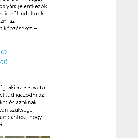
ályára jelentkezők
zintről indultunk,
zni az
tt képzéseket –
ára
val
g, aki az alapvető
el tud igazodni az
ket és azoknak
 van szüksége –
lnunk ahhoz, hogy
á.