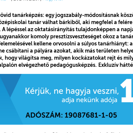
a rövid tanárképzés: egy jogszabály-módosításnak kös
özépiskolai tanár
válhat
bárkiből, aki megfelel a felér
A lépéssel az oktatásirányítás tulajdonképpen a napja
, ugyanakkor komoly presztízsveszteséget okoz a tanár
lemelésével kellene orvosolni a súlyos tanárhiányt: a
ene csábítani a pályára azokat, akik más területen hel
, hogy világítsa meg, milyen kockázatokat rejt és mi
stalpalón elvégezhető pedagógusképzés.
Exkluzív hátté