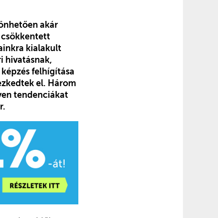
zönhetően akár
e csökkentett
inkra kialakult
i hivatásnak,
 képzés felhígítása
yezkedtek el. Három
lyen tendenciákat
r.