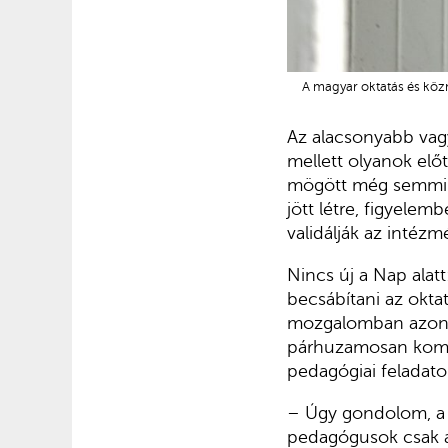
A magyar oktatás és köz
Az alacsonyabb vag
mellett olyanok előtt
mögött még semmilye
jött létre, figyele
validálják az intézm
Nincs új a Nap alat
becsábítani az oktatá
mozgalomban azonba
párhuzamosan komol
pedagógiai feladato
– Úgy gondolom, a s
pedagógusok csak ak