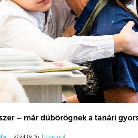
dszer – már dübörögnek a tanári gyor
fia
| 2024.02.16. |
Nagytotál