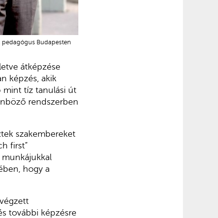
ár, pedagógus Budapesten
letve átképzése
lan képzés, akik
int tíz tanulási út
ülönböző rendszerben
eztek szakembereket
h first”
a munkájukkal
ében, hogy a
 végzett
és további képzésre