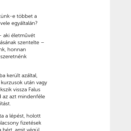
tünk-e többet a
 vele egyáltalán?
 aki életművét
ásának szentelte –
ünk, honnan
t szeretnénk
 került azáltal,
s kurzusok után vagy
szik vissza Falus
d az azt mindenféle
tást.
a a lépést, holott
lacsony fizetések
 bért, amit végül