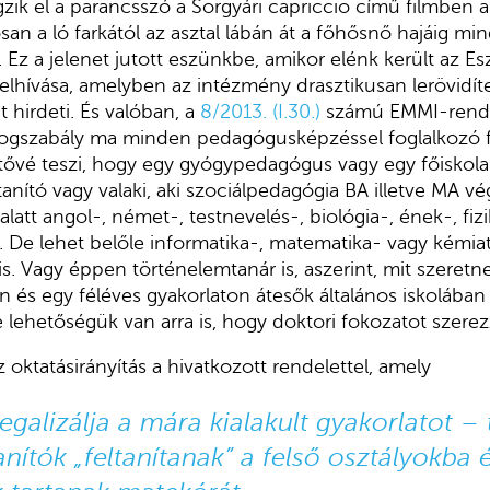
gzik el a parancsszó a Sörgyári capriccio című filmben
an a ló farkától az asztal lábán át a főhősnő hajáig mi
 Ez a jelenet jutott eszünkbe, amikor elénk került az Es
elhívása, amelyben az intézmény drasztikusan lerövidíte
hirdeti. És valóban, a
8/2013. (I.30.)
számú EMMI-rendele
 jogszabály ma minden pedagógusképzéssel foglalkozó f
ővé teszi, hogy egy gyógypedagógus vagy egy főiskola
anító vagy valaki, aki szociálpedagógia BA illetve MA v
 alatt angol-, német-, testnevelés-, biológia-, ének-, fiz
n. De lehet belőle informatika-, matematika- vagy kémia
s. Vagy éppen történelemtanár is, aszerint, mit szeretne
ón és egy féléves gyakorlaton átesők általános iskolába
tve lehetőségük van arra is, hogy doktori fokozatot szere
 oktatásirányítás a hivatkozott rendelettel, amely
galizálja a mára kialakult gyakorlatot – t
anítók „feltanítanak” a felső osztályokba 