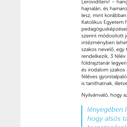
Lerövidíteni! – han
hajnalán, és hamaros
lesz, mint korábban.
Katolikus Egyetem f
pedagógusképzéseit 
szerint módosított
intézményben lehet
szakos nevelő, egy t
rendelkezik, 3 félév
földrajztanár legye
és irodalom szakos i
féléves gyorstalpal
is taníthatnak, ille
Nyilvánvaló, hogy az
lényegében le
hogy alsós t