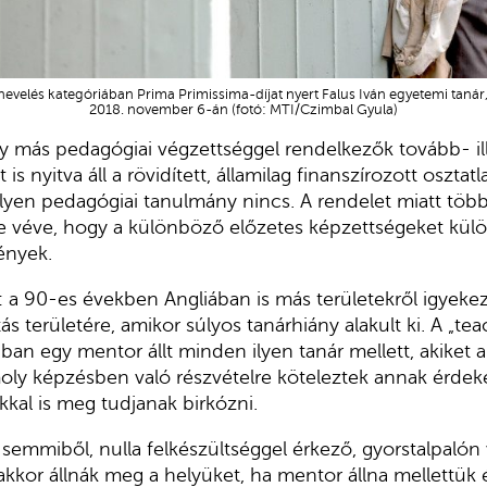
nevelés kategóriában Prima Primissima-díjat nyert Falus Iván egyetemi tan
2018. november 6-án (fotó: MTI/Czimbal Gyula)
y más pedagógiai végzettséggel rendelkezők tovább- il
 is nyitva áll a rövidített, államilag finanszírozott osztat
n pedagógiai tanulmány nincs. A rendelet miatt több m
mbe véve, hogy a különböző előzetes képzettségeket k
ények.
t: a 90-es években Angliában is más területekről igyek
s területére, amikor súlyos tanárhiány alakult ki. A „teac
n egy mentor állt minden ilyen tanár mellett, akiket 
y képzésben való részvételre köteleztek annak érdek
kkal is meg tudjanak birkózni.
emmiből, nulla felkészültséggel érkező, gyorstalpalón
kor állnák meg a helyüket, ha mentor állna mellettük 