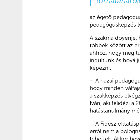
tornatanárok
az égető pedagógus
pedagógusképzés leb
A szakma doyenje, 
többek között az e
ahhoz, hogy meg tud
indultunk és hová j
képezni.
– A hazai pedagógus
hogy minden válfaja
a szakképzés elvégz
Iván, aki felidézi 
hatástanulmány mérl
– A Fidesz oktatáspo
erről nem a bologna
tehettek. Akkor bev