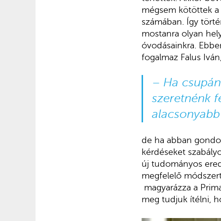
mégsem kötöttek a 
számában. Így törté
mostanra olyan hely
óvodásainkra. Ebben
fogalmaz Falus Iván
–
Ha csupán 
szeretnénk
f
alacsonyabb 
de ha abban gondol
kérdéseket szabályoz
új tudományos ered
megfelelő módszert
magyarázza a Prima 
meg tudjuk ítélni, 