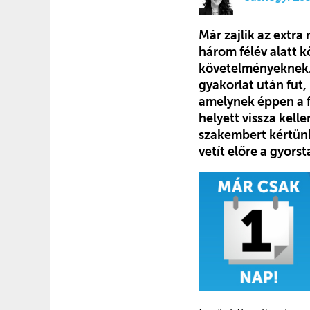
Már zajlik az extr
három félév alatt k
követelményeknek. 
gyakorlat után fut
amelynek éppen a fe
helyett vissza kell
szakembert kértünk
vetít előre a gyor