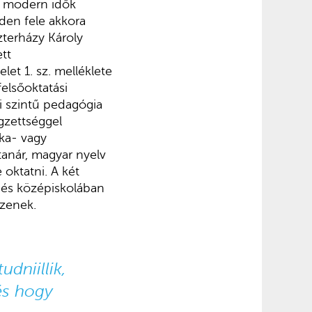
 a modern idők
nden fele akkora
zterházy Károly
tt
t 1. sz. melléklete
elsőoktatási
i szintű pedagógia
égzettséggel
ika- vagy
tanár, magyar nyelv
 oktatni. A két
n és középiskolában
zzenek.
udniillik,
és hogy