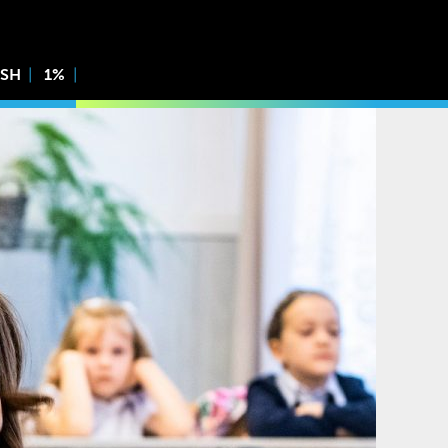
ISH
1%