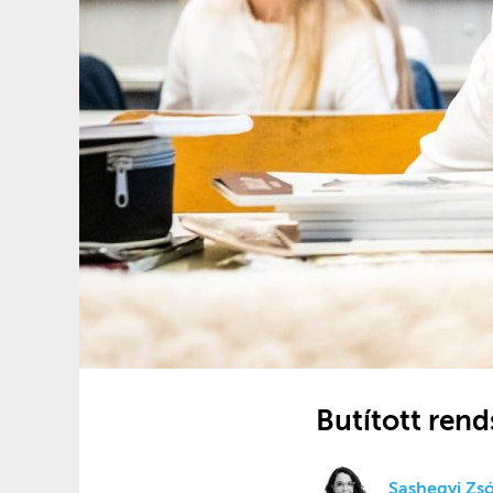
Butított ren
Sashegyi Zsó