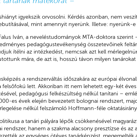
 tartanak matekórát –
hiányt igyekszik orvosolni. Kérdés azonban, nem veszí
utításával, mint amennyit nyerünk. Illetve: nyerünk-e
Falus Iván, a neveléstudományok MTA-doktora szerint –
redményes pedagógustevékenység összetevőinek feltár
juk ítélni az intézkedést, nemcsak azt kell mérlegeln
utottunk mára, de azt is, hosszú távon milyen tanároka
képzés a rendszerváltás időszakára az európai élvonalba
 felsőfokú lett. Akkoriban itt nem lehetett egy-két éve
ésével, pedagógusi felkészültség nélkül tanítani – emlék
a 2000-es évek elején bevezetett bolognai rendszert, maj
egelése nélkül felszámoló Hoffmann-féle oktatásirányí
litikusa a tanári pályára lépők csökkenésével magyarázt
i rendszer, hanem a szakma alacsony presztízse és az a
ezették az egységes ötéves tanárképzést, megemelték a