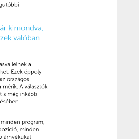
egutóbbi
kár kimondva,
ezek valóban
sva lelnek a
üket. Ezek éppoly
 az országos
 mérik. A választók
rt s még inkább
edésében
ek minden program,
 pozíció, minden
pp árnyékukat –