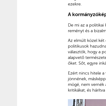
ezekre.
A kormányzóképe
De mi az a politikai
reményt és a bizalm
Az elmúlt közel két 
politikusok hazudna
választók, hogy a po
alapvető természete
őket. Sőt, egyre inká
Ezért nincs hitele a
jönnének, másképpe
mögé, nem vernék át
kritikákat, és hárítva