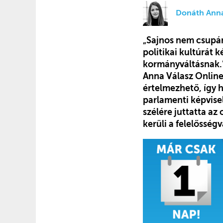
Donáth Ann
„Sajnos nem csupán
politikai kultúrát k
kormányváltásnak.” 
Anna Válasz Online-
értelmezhető, így 
parlamenti képvise
szélére juttatta az
kerüli a felelősség