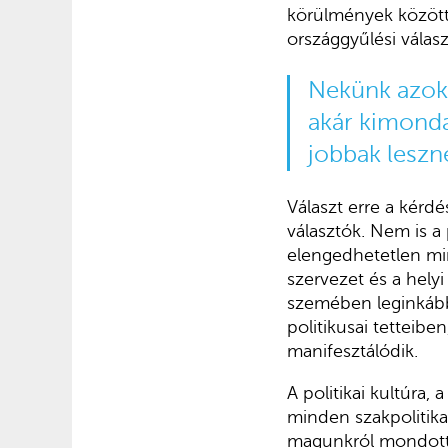
körülmények között
országgyűlési válas
Nekünk azokr
akár kimonda
jobbak leszn
Választ erre a kérd
választók. Nem is a
elengedhetetlen min
szervezet és a hely
szemében leginkább a
politikusai tetteibe
manifesztálódik.
A politikai kultúra
minden szakpolitika
magunkról mondott á