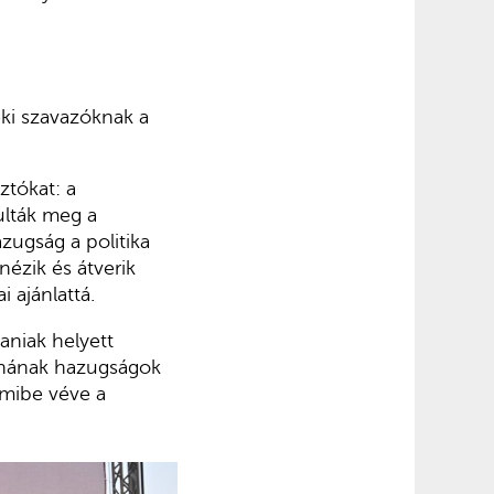
zéki szavazóknak a
ztókat: a
ulták meg a
zugság a politika
ézik és átverik
i ajánlattá.
taniak helyett
jnának hazugságok
mmibe véve a