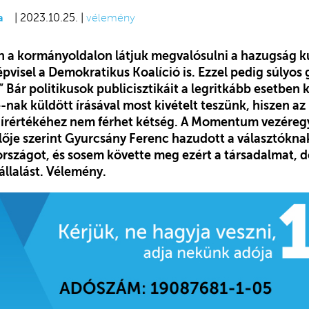
a
| 2023.10.25. |
vélemény
 a kormányoldalon látjuk megvalósulni a hazugság ku
épvisel a Demokratikus Koalíció is. Ezzel pedig súlyos 
Bár politikusok publicisztikáit a legritkább esetben 
nak küldött írásával most kivételt teszünk, hiszen a
hírértékéhez nem férhet kétség. A Momentum vezéreg
lője szerint Gyurcsány Ferenc hazudott a választókna
 országot, és sosem követte meg ezért a társadalmat, d
vállalást. Vélemény.