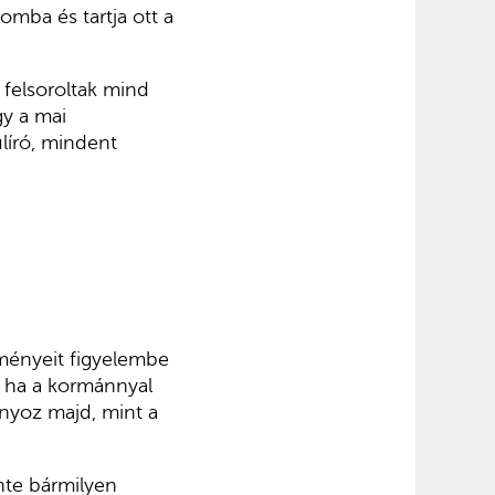
lomba és tartja ott a
felsoroltak mind
y a mai
líró, mindent
dményeit figyelembe
r, ha a kormánnyal
ányoz majd, mint a
inte bármilyen