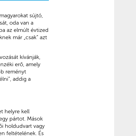
 magyarokat sújtó,
sát, oda van a
ba az elmúlt évtized
knek már „csak” azt
ozását kívánják,
enzéki erő, amely
bb reményt
lni”, addig a
 helyre kell
egy pártot. Mások
ői holdudvart vagy
n feltételének. És