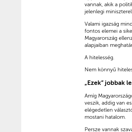
vannak, akik a politi
jelenlegi miniszterel
Valami igazság mind
fontos elemei a si
Magyarország ellenz
alapjaiban meghatá
A hitelesség.
Nem könnyű hiteles
„Ezek” jobbak l
Amíg Magyarországon
veszik, addig van es
elégedetlen választ
mostani hatalom.
Persze vannak szava