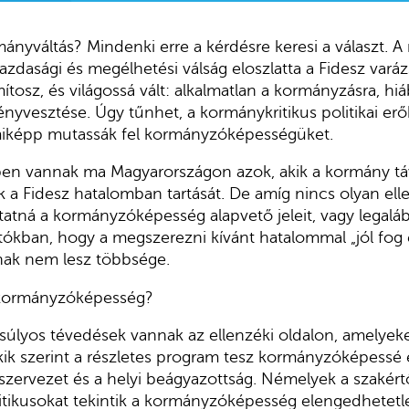
mányváltás? Mindenki erre a kérdésre keresi a választ. A
zdasági és megélhetési válság eloszlatta a Fidesz varáz
tosz, és világossá vált: alkalmatlan a kormányzásra, hiá
vesztése. Úgy tűnhet, a kormánykritikus politikai erő
miképp mutassák fel kormányzóképességüket.
ben vannak ma Magyarországon azok, akik a kormány táv
k a Fidesz hatalomban tartását. De amíg nincs olyan ell
tná a kormányzóképesség alapvető jeleit, vagy legalá
tókban, hogy a megszerezni kívánt hatalommal „jól fog é
nak nem lesz többsége.
 kormányzóképesség?
súlyos tévedések vannak az ellenzéki oldalon, amelyeket
ik szerint a részletes program tesz kormányzóképessé 
 szervezet és a helyi beágyazottság. Némelyek a szakért
litikusokat tekintik a kormányzóképesség elengedhetetle