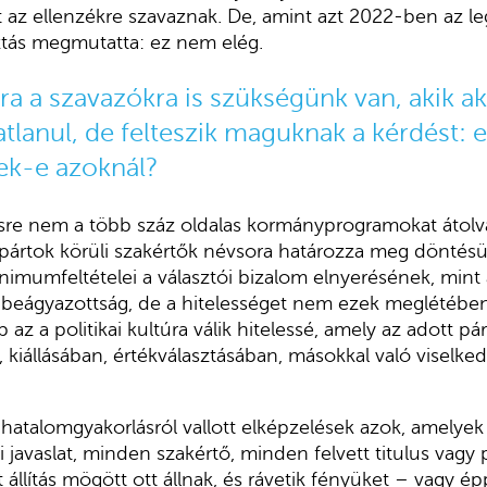
 az ellenzékre szavaznak. De, amint azt 2022-ben az l
ztás megmutatta: ez nem elég.
a a szavazókra is szükségünk van, akik a
tlanul, de felteszik maguknak a kérdést: 
ek-e azoknál?
ésre nem a több száz oldalas kormányprogramokat átolva
 pártok körüli szakértők névsora határozza meg döntés
imumfeltételei a választói bizalom elnyerésének, mint
i beágyazottság, de a hitelességet nem ezek meglétében
z a politikai kultúra válik hitelessé, amely az adott pá
n, kiállásában, értékválasztásában, másokkal való viselk
, a hatalomgyakorlásról vallott elképzelések azok, amely
i javaslat, minden szakértő, minden felvett titulus vagy
llítás mögött ott állnak, és rávetik fényüket – vagy é