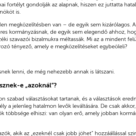
kai fortélyt gondolják az alapnak, hiszen ez juttatta hata
nököt is.
en megközelítésben van – de egyik sem kizárólagos. A 
keres kormányzásnak, de egyik sem elegendő ahhoz, hog
éki szavazói bizalmukra méltassák. Mi az a mindent felü
rozó tényező, amely e megközelítéseket egybeöleli?
nek lenni, de még nehezebb annak is látszani.
esznek-e „azoknál”?
 szabad választásokat tartanak, és a választások ere
ély a jelenleg hatalmon levők leváltására. De csak akko
ók többsége elhiszi: van olyan erő, amely jobban korm
zók, akik az „ezeknél csak jobb jöhet” hozzáállással sz