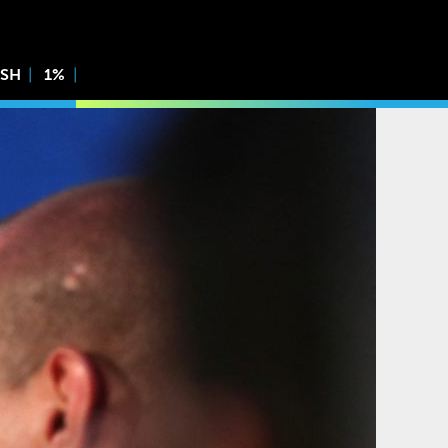
ISH
1%