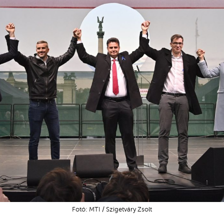
Fotó: MTI / Szigetváry Zsolt