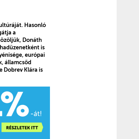
ltúráját. Hasonló
gátja a
közöljük, Donáth
z hadüzenetként is
yénisége, európai
k, államcsőd
e Dobrev Klára is