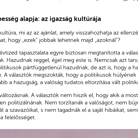
sség alapja: az igazság kultúrája
 kultúra, mi az az ajánlat, amely visszahozhatja az ellen
at, hogy „ezek” jobbak lehetnek majd „azoknál”?
évtized tapasztalata egyre biztosan megtanította a válas
k. Hazudnak reggel, éjjel meg este is. Nemcsak azt tan
litikusok pártfüggetlenül hazudnak, de azt is, hogy a ha
. A választók megszokták, hogy a politikusok hülyének n
bb a hazugság, a valóság tudatos eltorzítása vált politika
 változásnak. A választók nem hiszik el, hogy akik a mos
n politizálnának. Nem torzítanák a valóságot, nem bú
 a szavazóikat, s nem tagadnák el a saját hibáikat, se
 a felelősséget.