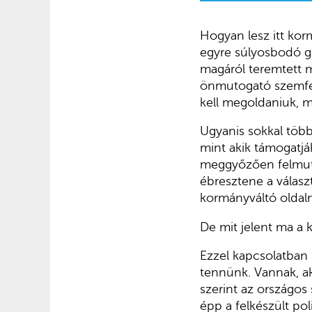
Hogyan lesz itt kor
egyre súlyosbodó ga
magáról teremtett mí
önmutogató szemfény
kell megoldaniuk, 
Ugyanis sokkal töb
mint akik támogatjá
meggyőzően felmuta
ébresztene a válasz
kormányváltó oldal
De mit jelent ma a
Ezzel kapcsolatban 
tennünk. Vannak, ak
szerint az országos
épp a felkészült po