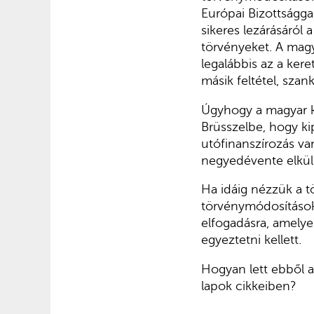
Európai Bizottságga
sikeres lezárásáról
törvényeket. A magy
legalábbis az a keret
másik feltétel, szan
Úgyhogy a magyar ko
Brüsszelbe, hogy ki
utófinanszírozás va
negyedévente elküld
Ha idáig nézzük a tö
törvénymódosítások
elfogadásra, amelye
egyeztetni kellett.
Hogyan lett ebből a
lapok cikkeiben?