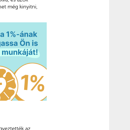
het még kinyitni,
gyeztették az