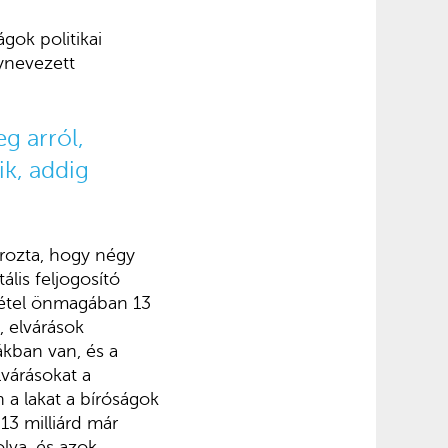
gok politikai
gynevezett
g arról,
k, addig
ározta, hogy négy
lis feljogosító
eltétel önmagában 13
, elvárások
ákban van, és a
lvárásokat a
n a lakat a bíróságok
13 milliárd már
olva, és azok