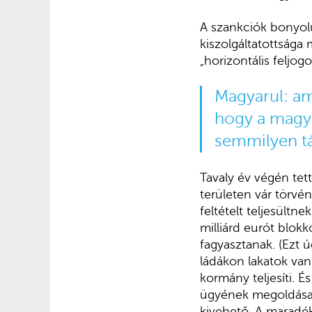
A szankciók bonyolu
kiszolgáltatottsága
„horizontális feljogo
Magyarul: am
hogy a magya
semmilyen t
Tavaly év végén tet
területen vár törvé
feltételt teljesültn
milliárd eurót blokk
fagyasztanak. (Ezt ú
ládákon lakatok vann
kormány teljesíti. É
ügyének megoldásakor
kivehető. A maradék 