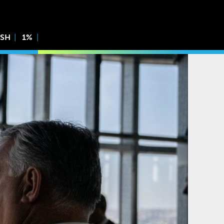
ISH
1%