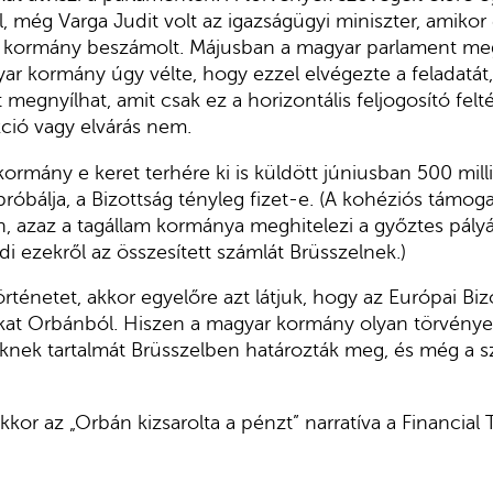
l, még Varga Judit volt az igazságügyi miniszter, amikor
 a kormány beszámolt. Májusban a magyar parlament meg
ar kormány úgy vélte, hogy ezzel elvégezte a feladatát
 megnyílhat, amit csak ez a horizontális feljogosító felté
kció vagy elvárás nem.
rmány e keret terhére ki is küldött júniusban 500 mill
próbálja, a Bizottság tényleg fizet-e. (A kohéziós támo
n, azaz a tagállam kormánya meghitelezi a győztes pályáz
i ezekről az összesített számlát Brüsszelnek.)
rténetet, akkor egyelőre azt látjuk, hogy az Európai Bizo
at Orbánból. Hiszen a magyar kormány olyan törvények
knek tartalmát Brüsszelben határozták meg, és még a s
kkor az „Orbán kizsarolta a pénzt” narratíva a Financial