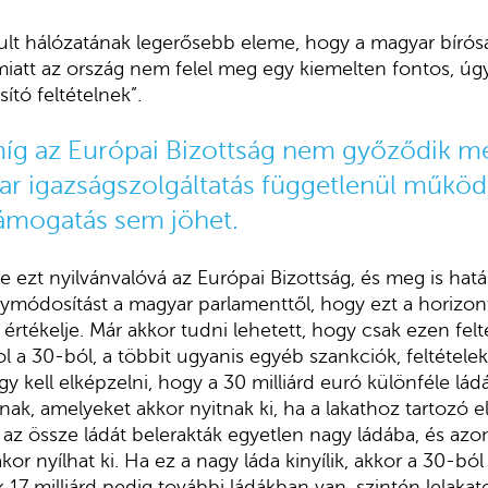
lt hálózatának legerősebb eleme, hogy a magyar bírósá
 miatt az ország nem felel meg egy kiemelten fontos, ú
sító feltételnek”.
íg az Európai Bizottság nem győződik me
r igazságszolgáltatás függetlenül működi
ámogatás sem jöhet.
te ezt nyilvánvalóvá az Európai Bizottság, és meg is hat
nymódosítást a magyar parlamenttől, hogy ezt a horizontá
ek értékelje. Már akkor tudni lehetett, hogy csak ezen f
ol a 30-ból, a többit ugyanis egyéb szankciók, feltételek
gy kell elképzelni, hogy a 30 milliárd euró különféle lád
ak, amelyeket akkor nyitnak ki, ha a lakathoz tartozó e
s az össze ládát belerakták egyetlen nagy ládába, és azo
 nyílhat ki. Ha ez a nagy láda kinyílik, akkor a 30-ból 
17 milliárd pedig további ládákban van, szintén lelakat