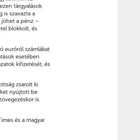
 ezen tárgyalások
 is szavazta a
, jöhet a pénz –
tel blokkolt, és
ió euróról számlákat
gatások esetében
atok kifizetését, és
ttság zsarolt ki
et nyújtott be
zövegezéskor is
 Times és a magyar