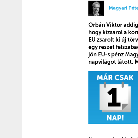
Magyari Pét
Orbán Viktor addig
hogy kizsarol a kor
EU zsarolt ki új t
egy részét felszaba
jön EU-s pénz Magy
napvilágot látott.