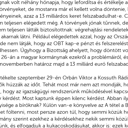
gnak volt néhány hónapja, hogy lefordítsa és értékelje
örvényeket, de mostanra már el kellett volna döntenie,
ényeinek, azaz a 13 milliárdos keret felszabadulhat-e. 
em teljesen elégedett még. A törvények jónak tűnnek, de 
 teljesen látták biztosítottnak: végrehajtási rendeleteke
 akarnak látni. Például elégedettek azzal, hogy az Orszá
de nem látják, hogy az OBT kap-e pénzt és felszerelést,
essen. Úgyhogy a Bizottság ahelyett, hogy döntött vo
26-án a magyar kormánynak ezekről a problémáiról, és
ovemberben határoz majd a 13 milliárd euró felszabadí
rtékelte szeptember 29-én Orbán Viktor a Kossuth Rádi
 ők húzzák az időt. Tehát most már nem azt mondják, h
 hogy az igazságügyi rendszerünk működésével kapcs
kérdést. Most kaptunk éppen kilenc kérdést. Abban il
yisége a bíróknak? Külön van-e könyvelve az A tétel a B
ket föltenni, most persze azon túl, hogy semmi közük h
tmány szerint ezekhez a kérdésekhez nekik semmi közü
nk, és elfogadjuk a kukacoskodásukat, akkor is: ezek 