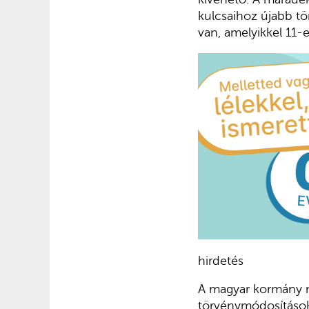
kulcsaihoz újabb tör
van, amelyikkel 11-et
hirdetés
A magyar kormány má
törvénymódosításoka