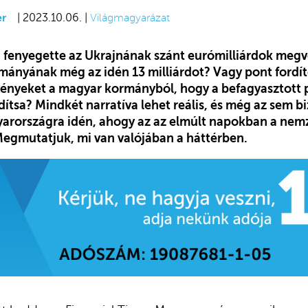
er
| 2023.10.06. |
Világmagyarázat
 fenyegette az Ukrajnának szánt eurómilliárdok megv
mányának még az idén 13 milliárdot? Vagy pont fordíto
örvényeket a magyar kormányból, hogy a befagyasztott
dítsa? Mindkét narratíva lehet reális, és még az sem b
arországra idén, ahogy az az elmúlt napokban a nem
 Megmutatjuk, mi van valójában a háttérben.