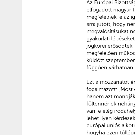
Az Európai Bizottsá
elfogadott magyar t
megfelelnek-e az ig
arra jutott, hogy n
megvalósításukat nem
gyakorlati lépéseket
jogkörei erősödtek, 
megfelelően működh
küldött szeptember 
függően várhatóan n
Ezt a mozzanatot é
fogalmazott: „Most
hanem azt mondják,
föltennének néhány 
van-e elég irodahel
lehet ilyen kérdése
európai uniós alko
hogyha ezen túllépü