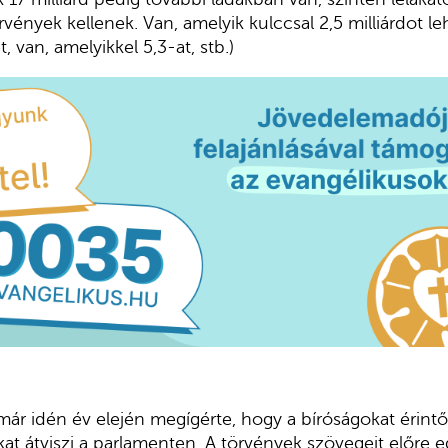
vények kellenek. Van, amelyik kulccsal 2,5 milliárdot le
, van, amelyikkel 5,3-at, stb.)
r idén év elején megígérte, hogy a bíróságokat érintő
t átviszi a parlamenten. A törvények szövegeit előre e