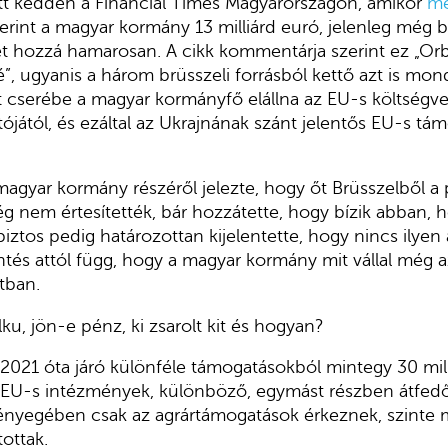
ett kedden a Financial Times Magyarországon, amikor
me
szerint a magyar kormány 13 milliárd euró, jelenleg még 
t hozzá hamarosan. A cikk kommentárja szerint ez „Orb
”, ugyanis a három brüsszeli forrásból kettő azt is mo
t cserébe a magyar kormányfő elállna az EU-s költségve
ától, és ezáltal az Ukrajnának szánt jelentős EU-s tá
magyar kormány részéről jelezte, hogy őt Brüsszelből a
ég nem értesítették, bár hozzátette, hogy bízik abban, 
iztos pedig határozottan kijelentette, hogy nincs ilyen 
tés attól függ, hogy a magyar kormány mit vállal még a
tban.
ku, jön-e pénz, ki zsarolt kit és hogyan?
021 óta járó különféle támogatásokból mintegy 30 mill
z EU-s intézmények, különböző, egymást részben átfed
 Lényegében csak az agrártámogatások érkeznek, szinte
tottak.