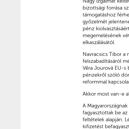
Nagy izgalmat kelt
bizottsági forrása 
támogatáshoz férhe
győzelmét jelentené
pénz kiolvasztásáér
megemelésének vétój
elkaszálásától.
Navracsics Tibor a 
felszabadításáról m
Věra Jourová EU-s b
pénzekről szóló dön
reformmal kapcsola
Akkor most van-e al
A Magyarországnak 2
fagyasztottak be a
feltételek alapján.
kifizetést befagyasz