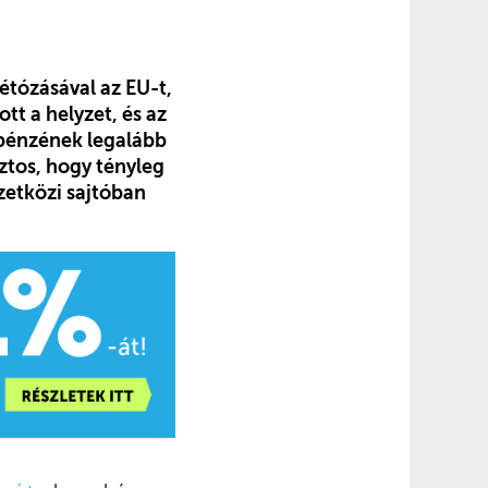
étózásával az EU-t,
tt a helyzet, és az
 pénzének legalább
iztos, hogy tényleg
zetközi sajtóban