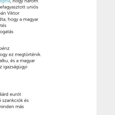
gírta
, hogy három
befagyasztott uniós
án Viktor
ndta, hogy a magyar
tés
mogatás
 pénz
hogy ez megtörténik.
alku, és a magyar
z igazságügyi
iárd eurót
ő szankciók és
 minden más