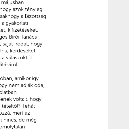
 a májusban
 hogy azok tényleg
Csakhogy a Bizottság
a gyakorlati
t, kifizetéseket,
gos Bírói Tanács
 saját irodát, hogy
lna, kérdéseket
 a válaszoktól
tásáról.
óban, amikor így
ogy nem adják oda,
olatban
yenek voltak, hogy
 tételtől? Tehát
ozzá, mert az
k nincs, de még
komolytalan