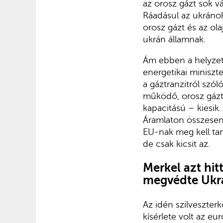
az orosz gázt sok v
Ráadásul az ukránok
orosz gázt és az ola
ukrán államnak.
Ám ebben a helyzet
energetikai miniszt
a gáztranzitról szól
működő, orosz gázt 
kapacitású – kiesik
Áramlaton összesen
EU-nak meg kell tanu
de csak kicsit az.
Merkel azt hit
megvédte Ukr
Az idén szilveszterk
kísérlete volt az e