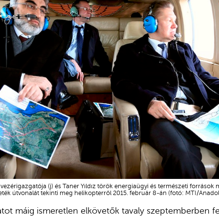
vezérigazgatója (j) és Taner Yıldız török energiaügyi és természeti források
ték útvonalát tekinti meg helikopterről 2015. február 8-án (fotó: MTI/Ana
tot máig ismeretlen elkövetők tavaly szeptemberben fe