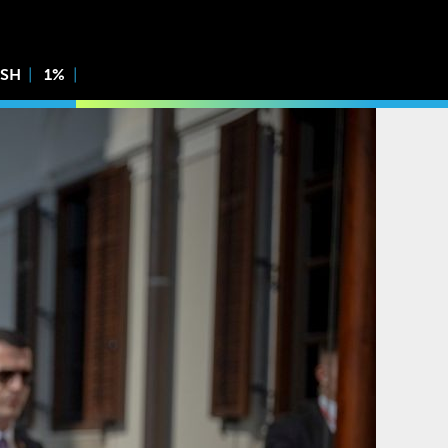
ISH
1%