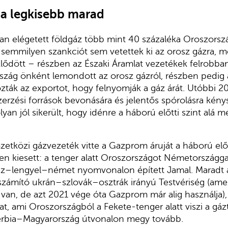
a legkisebb marad
n elégetett földgáz több mint 40 százaléka Oroszorszá
semmilyen szankciót sem vetettek ki az orosz gázra, m
lődött – részben az Északi Áramlat vezetékek felrobban
rszág önként lemondott az orosz gázról, részben pedi
ozták az exportot, hogy felnyomják a gáz árát. Utóbbi 20
erzési források bevonására és jelentős spórolásra kénys
lyan jól sikerült, hogy idénre a háború előtti szint alá m
tközi gázvezeték vitte a Gazprom áruját a háború elő
sen kiesett: a tenger alatt Oroszországot Németországga
usz–lengyel–német nyomvonalon épített Jamal. Maradt 
zámító ukrán–szlovák–osztrák irányú Testvériség (amel
 van, de azt 2021 vége óta Gazprom már alig használja)
at, ami Oroszországból a Fekete-tenger alatt viszi a gáz
erbia–Magyarország útvonalon megy tovább.