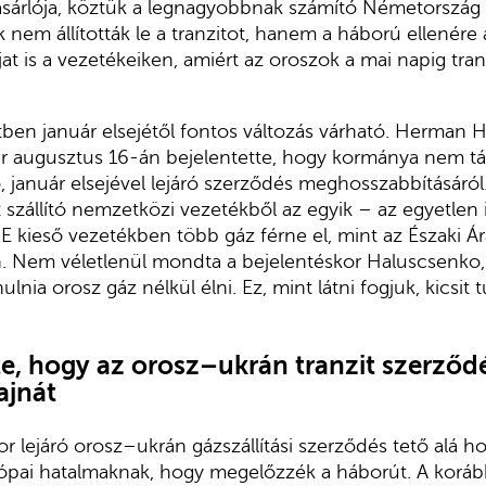
ásárlója, köztük a legnagyobbnak számító Németország 
 nem állították le a tranzitot, hanem a háború ellenére
jat is a vezetékeiken, amiért az oroszok a mai napig tranz
ben január elsejétől fontos változás várható. Herman 
er augusztus 16-án bejelentette, hogy kormánya nem tá
ó, január elsejével lejáró szerződés meghosszabbításáról
szállító nemzetközi vezetékből az egyik – az egyetlen
. E kieső vezetékben több gáz férne el, mint az Északi Á
. Nem véletlenül mondta a bejelentéskor Haluscsenko,
lnia orosz gáz nélkül élni. Ez, mint látni fogjuk, kicsit 
te, hogy az orosz–ukrán tranzit szerződ
ajnát
or lejáró orosz–ukrán gázszállítási szerződés tető alá h
urópai hatalmaknak, hogy megelőzzék a háborút. A korá