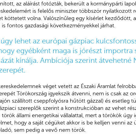
nított, az aláírást fotózták, bekerült a kormánypárti lapok
kedelemért is felelős miniszter többször nyilatkozott r
 köttetett volna. Valószínűleg egy kísérlet kezdődött,
n is fontos gazdasági következményekkel járhat.
úgy lehet az európai gázpiac kulcsfontos
 hogy egyébként maga is jórészt importra 
gázát kínálja. Ambíciója szerint átvehetn
zerepét.
ereskedelemnek véget vetett az Északi Áramlat felrobba
erepét Törökország igyekszik átvenni, nem is csak az o
ajón szállított cseppfolyósra hűtött gázzal) és esetleg 
ázpiaci szereplők szerint a konstrukcióban az vehet rész
örök állami energetikai vállalattal, mert a törökök úgy 
met, hogy a saját cégüket akkor is be kelljen venni az 
ladó, sem pedig a vevő nem török.