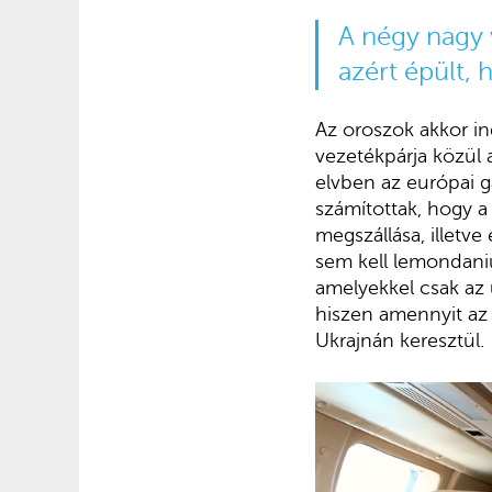
A négy nagy 
azért épült, 
Az oroszok akkor ind
vezetékpárja közül a
elvben az európai 
számítottak, hogy a
megszállása, illetve
sem kell lemondaniu
amelyekkel csak az 
hiszen amennyit az
Ukrajnán keresztül.