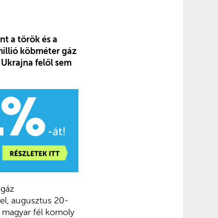
t a török és a
illió köbméter gáz
 Ukrajna felől sem
 gáz
vel, augusztus 20-
a magyar fél komoly