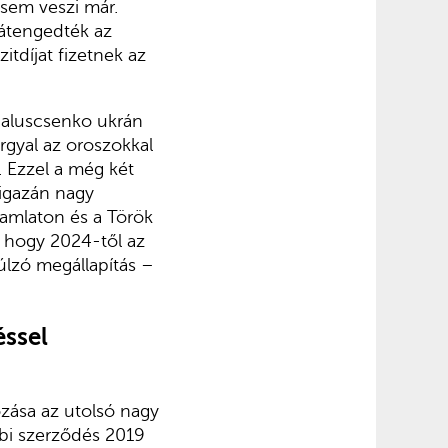
sem veszi már.
 átengedték az
itdíjat fizetnek az
Haluscsenko ukrán
rgyal az oroszokkal
. Ezzel a még két
 igazán nagy
ramlaton és a Török
 hogy 2024-től az
túlzó megállapítás –
éssel
ozása az utolsó nagy
bbi szerződés 2019