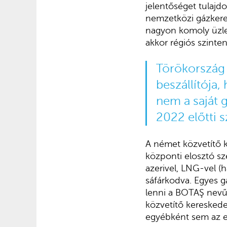
jelentőséget tulajdo
nemzetközi gázkeres
nagyon komoly üzlet
akkor régiós szinte
Törökország 
beszállítója,
nem a saját 
2022 előtti s
A német közvetítő k
központi elosztó sz
azerivel, LNG-vel (h
sáfárkodva. Egyes g
lenni a BOTAŞ nevű t
közvetítő kereskedel
egyébként sem az e