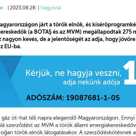
er
| 2023.08.28. |
Nagytotál
gyarországon járt a török elnök, és kísérőprogramkén
kereskedők (a BOTAŞ és az MVM) megállapodtak 275 m
 nagyon kevés, de a jelentőségét az adja, hogy jövőre
az EU-ba.
 gáz öt-hat téli napra elegendő Magyarországon. Ennyi
 alá szerződést az MVM a török állami energiakereskedő
oğan török elnök látogatásakor. A szerződéskötésnek 