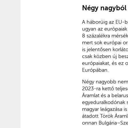
Négy nagyból 
A háborúig az EU-ba
ugyan az európaiak 
8 százalékra mérsék
mert sok európai o
is jelentősen korlát
csak közben új besz
európaiakat, és ez o
Európában.
Négy nagyobb nemze
2023-ra kettő telje
Áramlat és a belar
egyeduralkodónak s
magyar leágazása is
átadott Török Áraml
onnan Bulgária–Sz