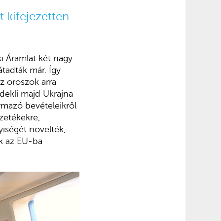
 kifejezetten
ki Áramlat két nagy
átadták már. Így
z oroszok arra
dekli majd Ukrajna
ármazó bevételeikről
zetékekre,
iségét növelték,
ek az EU-ba