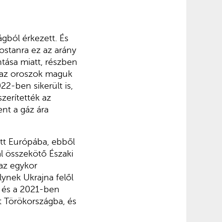
gból érkezett. És
ostanra ez az arány
tása miatt, részben
g az oroszok maguk
22-ben sikerült is,
zerítették az
ent a gáz ára
tt Európába, ebből
l összekötő Északi
az egykor
ynek Ukrajna felől
, és a 2021-ben
t Törökországba, és