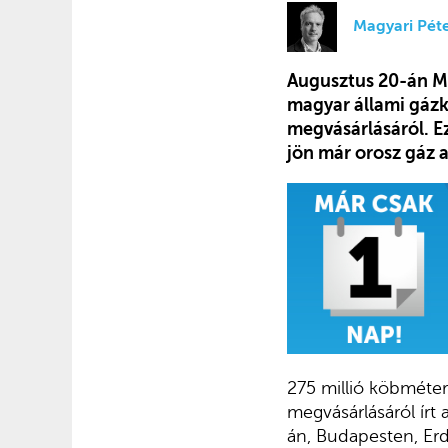
Magyari Pét
Augusztus 20-án Ma
magyar állami gáz
megvásárlásáról. Ez
jön már orosz gáz 
275 millió köbméter
megvásárlásáról írt
án, Budapesten, Erd