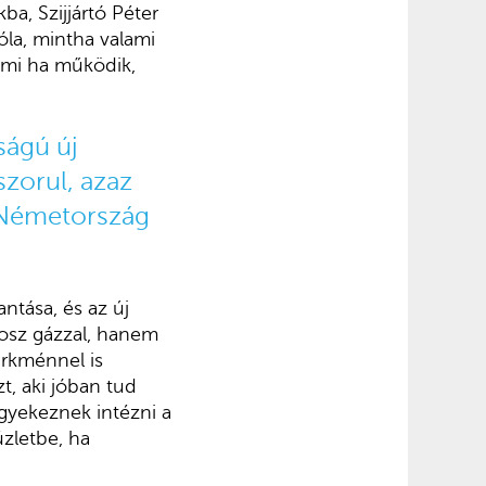
ba, Szijjártó Péter
óla, mintha valami
 ami ha működik,
ságú új
szorul, azaz
é Németország
ntása, és az új
rosz gázzal, hanem
türkménnel is
t, aki jóban tud
igyekeznek intézni a
üzletbe, ha