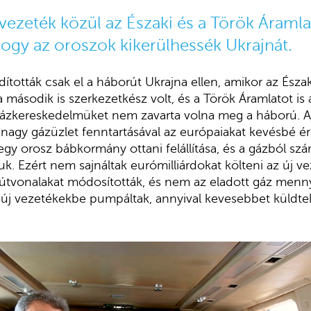
vezeték közül az Északi és a Török Áramlat
hogy az oroszok kikerülhessék Ukrajnát.
ították csak el a háborút Ukrajna ellen, amikor az Észa
 második is szerkezetkész volt, és a Török Áramlatot is 
gázkereskedelmüket nem zavarta volna meg a háború. A
 nagy gázüzlet fenntartásával az európaiakat kevésbé ér
 egy orosz bábkormány ottani felállítása, és a gázból sz
k. Ezért nem sajnáltak eurómilliárdokat költeni az új ve
útvonalakat módosították, és nem az eladott gáz menny
 új vezetékekbe pumpáltak, annyival kevesebbet küldt