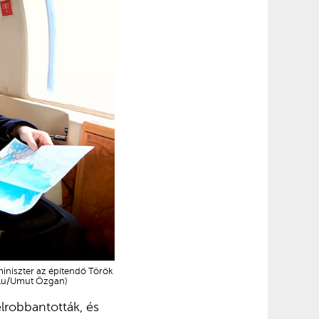
 miniszter az építendő Török
dolu/Umut Özgan)
lrobbantották, és