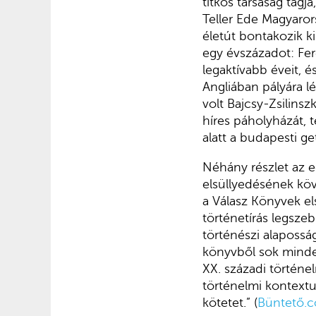
titkos társaság tagja
Teller Ede Magyaror
életút bontakozik k
egy évszázadot: Fer
legaktívabb éveit, é
Angliában pályára l
volt Bajcsy-Zsilins
híres páholyházát, t
alatt a budapesti ge
Néhány részlet az 
elsüllyedésének köv
a Válasz Könyvek els
történetírás legsze
történészi alapossá
könyvből sok minde
XX. századi történel
történelmi kontextus
kötetet.” (
Büntető.