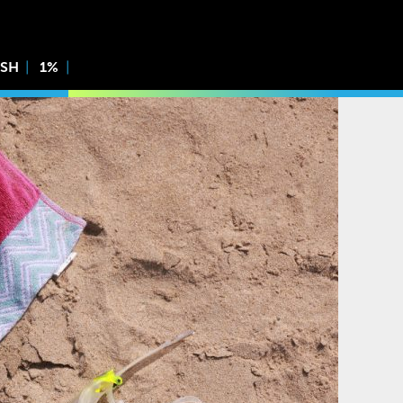
ISH
1%