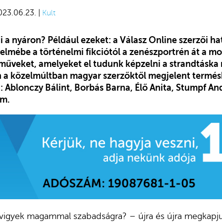
023.06.23. |
Kult
 a nyáron? Például ezeket: a Válasz Online szerzői ha
elmébe a történelmi fikciótól a zenészportrén át a mo
 műveket, amelyeket el tudunk képzelni a strandtáska 
 a közelmúltban magyar szerzőktől megjelent termés
a: Ablonczy Bálint, Borbás Barna, Élő Anita, Stumpf A
om.
 vigyek magammal szabadságra? – újra és újra megkapju