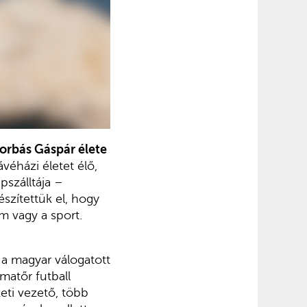
Borbás Gáspár élete
véházi életet élő,
pszálltája –
készítettük el, hogy
m vagy a sport.
 a magyar válogatott
matőr futball
eti vezető, több