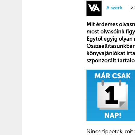
A szerk.
| 2
Mit érdemes olvasni
most olvasóink figy
Egytől egyig olyan
Összeállításunkban
könyvajánlókat írt
szponzorált tartal
Nincs tippetek, mit