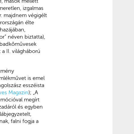
je, mások mellett
meretlen, izgalmas
dr. majdnem végigélt
rországán élte
shazájában,
r” néven biztatta),
szabadkőművesek
 a II. világháború
szmény
emlékművet is emel
ngolszász esszéista
ves Magazin
); „A
 emócióval megírt
zadáról és egyben
lábjegyzetelt,
ak, falni fogja a