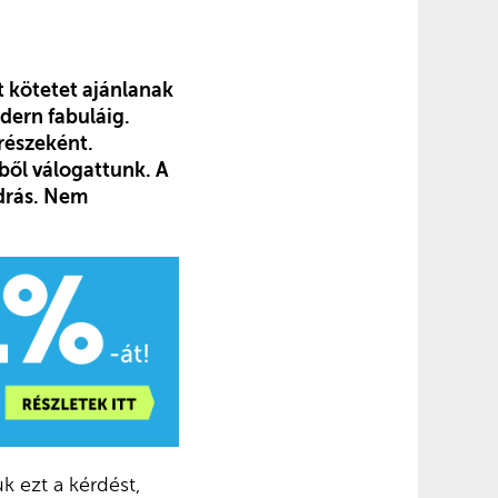
t kötetet ajánlanak
dern fabuláig.
részeként.
ből válogattunk. A
ndrás. Nem
k ezt a kérdést,