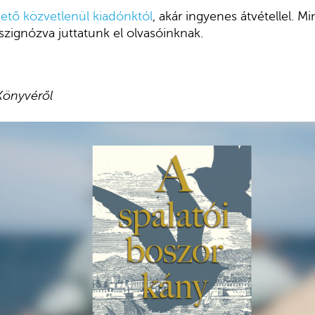
tő közvetlenül kiadónktól
, akár ingyenes átvétellel. M
szignózva juttatunk el olvasóinknak.
Könyvéről