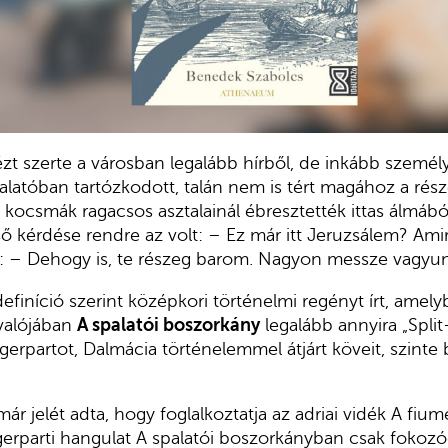
zt szerte a városban legalább hírből, de inkább személy
latóban tartózkodott, talán nem is tért magához a rés
a kocsmák ragacsos asztalainál ébresztették ittas álmábó
lső kérdése rendre az volt: – Ez már itt Jeruzsálem? Ami
k: – Dehogy is, te részeg barom. Nagyon messze vagyun
finíció szerint középkori történelmi regényt írt, ame
 valójában
A spalatói boszorkány
legalább annyira „Split-
gerpartot, Dalmácia történelemmel átjárt köveit, szinte 
ár jelét adta, hogy foglalkoztatja az adriai vidék A fiu
gerparti hangulat A spalatói boszorkányban csak fokozód