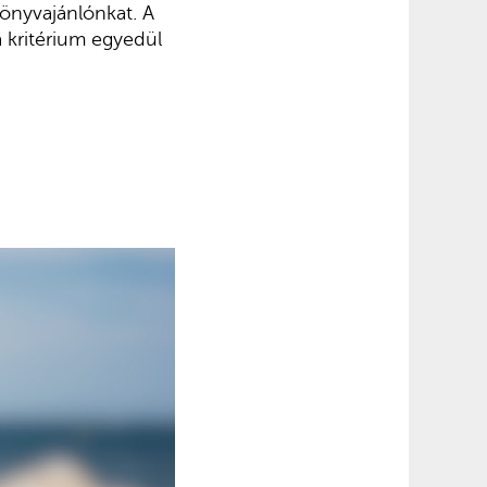
könyvajánlónkat. A
a kritérium egyedül