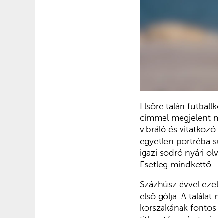
Elsőre talán futball
címmel megjelent mu
vibráló és vitatkozó
egyetlen portréba sűr
igazi sodró nyári o
Esetleg mindkettő.
Százhúsz évvel ezel
első gólja. A talál
korszakának fontos 