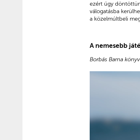
ezért úgy döntöttün
válogatásba kerülhet
a közelmúltbeli meg
A nemesebb játé
Borbás Barna könyv