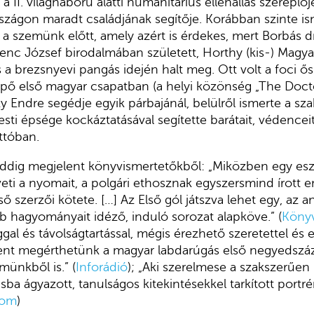
, a II. világháború alatti humanitárius ellenállás szereplő
szágon maradt családjának segítője. Korábban szinte is
i a szemünk előtt, amely azért is érdekes, mert Borbás 
enc József birodalmában született, Horthy (kis-) Magya
s a brezsnyevi pangás idején halt meg. Ott volt a foci ő
épő első magyar csapatban (a helyi közönség „The Docto
zky Endre segédje egyik párbajánál, belülről ismerte a 
esti épsége kockáztatásával segítette barátait, védenceit
ttóban.
eddig megjelent könyvismertetőkből: „Miközben egy e
eti a nyomait, a polgári ethosznak egyszersmind írott 
ő szerzői kötete. […] Az Első gól játszva lehet egy, az a
bb hagyományait idéző, induló sorozat alapköve.” (
Köny
ggal és távolságtartással, mégis érezhető szeretettel és
nt megérthetünk a magyar labdarúgás első negyedszá
münkből is.” (
Inforádió
); „Aki szerelmese a szakszerűen 
ba ágyazott, tanulságos kitekintésekkel tarkított portrén
com
)