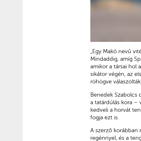
„Egy Makó nevű vité
Mindaddig, amíg Spa
amikor a társai hol 
sikátor végén, az e
röhögve válaszoltá
Benedek Szabolcs de
a tatárdúlás kora –
kedveli a horvát ten
fogja ezt is.
A szerző korábban m
regénnyel, és a ten