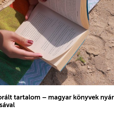
ált tartalom – magyar könyvek nyárr
sával