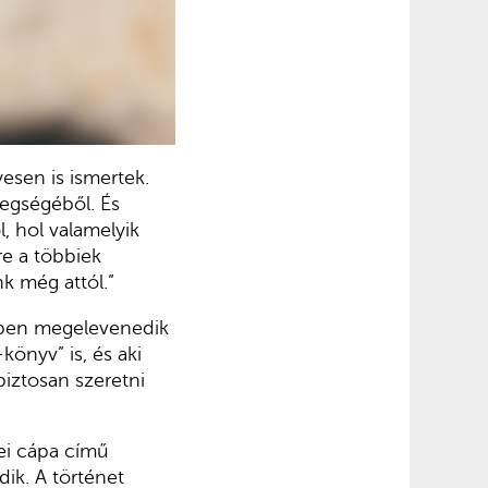
esen is ismertek.
zegségéből. És
l, hol valamelyik
re a többiek
k még attól.”
lyben megelevenedik
könyv” is, és aki
biztosan szeretni
mei cápa című
ik. A történet