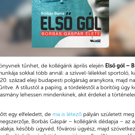
könyvnek tűnhet, de kollégánk április elején
Első gól – 
nkája sokkal több annál: a szívvel-lélekkel sportoló, ká
 20. század eleji budapesti polgárság aranykora, majd na
ítve. A stílustól a papírig, a tördeléstől a borítóig úgy 
lvasmány lehessen mindenkinek, akit érdekel a történele
őtt egy elfeledett, de
ma is létező
pályán született meg
at megszerzője, Borbás Gáspár – kollégánk dédapja – az a
alakja, később ügyvéd, fővárosi ügyész, majd szövetkez