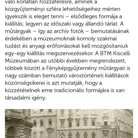
való korlátlan hozzáférésre, aminek a
közgyűjteményi szféra lehetőségeihez mérten
igyekszik is eleget tenni – elsődleges formája a
kiállítás; legyen az időszaki vagy állandó tárlat. A
műtárgyak – így az archív fotók – bemutatásának
érdekében a múzeumoknak komoly szakmai
tudást és anyagi erőforrásokat kell mozgósítaniuk
egy-egy kiállítás megszervezésekor. A BTM Kiscelli
Múzeumában az utóbbi években megrendezett,
többek között a Fényképgyűjtemény műtárgyait is
nagy számban bemutató várostörténeti kiállítások
közönségsikerei is azt mutatják, hogy a
közzétételnek eme tradicionális formájára is van
társadalmi igény.