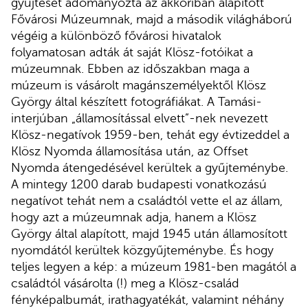
gyűjtését adományozta az akkoriban alapított
Fővárosi Múzeumnak, majd a második világháború
végéig a különböző fővárosi hivatalok
folyamatosan adták át saját Klösz-fotóikat a
múzeumnak. Ebben az időszakban maga a
múzeum is vásárolt magánszemélyektől Klösz
György által készített fotográfiákat. A Tamási-
interjúban „államosítással elvett”-nek nevezett
Klösz-negatívok 1959-ben, tehát egy évtizeddel a
Klösz Nyomda államosítása után, az Offset
Nyomda átengedésével kerültek a gyűjteménybe.
A mintegy 1200 darab budapesti vonatkozású
negatívot tehát nem a családtól vette el az állam,
hogy azt a múzeumnak adja, hanem a Klösz
György által alapított, majd 1945 után államosított
nyomdától kerültek közgyűjteménybe. És hogy
teljes legyen a kép: a múzeum 1981-ben magától a
családtól vásárolta (!) meg a Klösz-család
fényképalbumát, irathagyatékát, valamint néhány