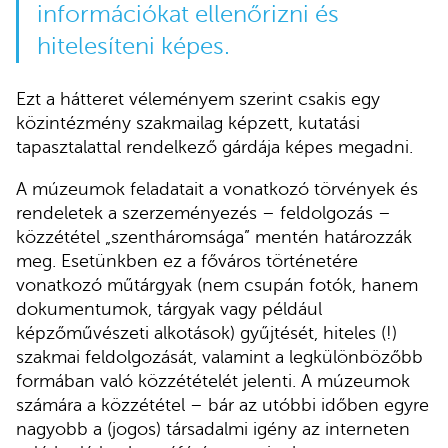
információkat ellenőrizni és
hitelesíteni képes.
Ezt a hátteret véleményem szerint csakis egy
közintézmény szakmailag képzett, kutatási
tapasztalattal rendelkező gárdája képes megadni.
A múzeumok feladatait a vonatkozó törvények és
rendeletek a szerzeményezés – feldolgozás –
közzététel „szentháromsága” mentén határozzák
meg. Esetünkben ez a főváros történetére
vonatkozó műtárgyak (nem csupán fotók, hanem
dokumentumok, tárgyak vagy például
képzőművészeti alkotások) gyűjtését, hiteles (!)
szakmai feldolgozását, valamint a legkülönbözőbb
formában való közzétételét jelenti. A múzeumok
számára a közzététel – bár az utóbbi időben egyre
nagyobb a (jogos) társadalmi igény az interneten