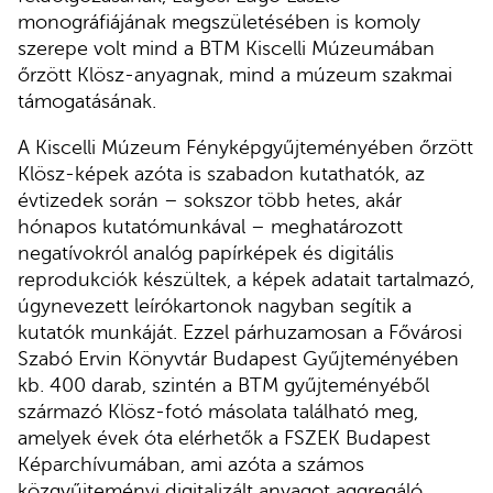
monográfiájának megszületésében is komoly
szerepe volt mind a BTM Kiscelli Múzeumában
őrzött Klösz-anyagnak, mind a múzeum szakmai
támogatásának.
A Kiscelli Múzeum Fényképgyűjteményében őrzött
Klösz-képek azóta is szabadon kutathatók, az
évtizedek során – sokszor több hetes, akár
hónapos kutatómunkával – meghatározott
negatívokról analóg papírképek és digitális
reprodukciók készültek, a képek adatait tartalmazó,
úgynevezett leírókartonok nagyban segítik a
kutatók munkáját. Ezzel párhuzamosan a Fővárosi
Szabó Ervin Könyvtár Budapest Gyűjteményében
kb. 400 darab, szintén a BTM gyűjteményéből
származó Klösz-fotó másolata található meg,
amelyek évek óta elérhetők a FSZEK Budapest
Képarchívumában, ami azóta a számos
közgyűjteményi digitalizált anyagot aggregáló