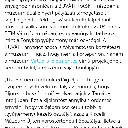
anyaghoz hasonlóan a BUVÁTI-fotók – részben a
múzeum által elnyert pályázati támogatások
segítségével – feldolgozásra kerültek (például
időszaki kiállításon is bemutattuk őket 2004-ben a
BTM Vármúzeumában) és ugyanúgy kutathatók,
mint a Fényképgyűjtemény más egységei. A
BUVÁTI-anyagot azóta is folyamatosan közzéteszi
a múzeum – igaz, hogy nem a Fortepanon, hanem
a múzeum
Virtuális leletmentés
című projektjének
keretén belül, a múzeum saját honlapján.
„Tíz éve nem tudtunk odáig eljutni, hogy a
gyűjteményt kezelő osztály azt mondja, hogy
üljünk le beszélgetni” – olvashatjuk a Tamási-
interjúban. Ezt a kijelentést annyiban érdemes
árnyalni, hogy valójában sor került több, a
„gyűjteményt kezelő osztály”, azaz a Kiscelli
Múzeum Újkori Várostörténeti Főosztálya, illetve a
Fortepan képviselői között zajló egyeztetésre. Ezek