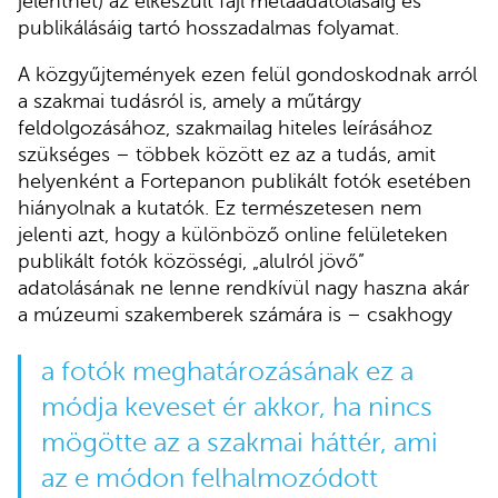
jelenthet) az elkészült fájl metaadatolásáig és
publikálásáig tartó hosszadalmas folyamat.
A közgyűjtemények ezen felül gondoskodnak arról
a szakmai tudásról is, amely a műtárgy
feldolgozásához, szakmailag hiteles leírásához
szükséges – többek között ez az a tudás, amit
helyenként a Fortepanon publikált fotók esetében
hiányolnak a kutatók. Ez természetesen nem
jelenti azt, hogy a különböző online felületeken
publikált fotók közösségi, „alulról jövő”
adatolásának ne lenne rendkívül nagy haszna akár
a múzeumi szakemberek számára is – csakhogy
a fotók meghatározásának ez a
módja keveset ér akkor, ha nincs
mögötte az a szakmai háttér, ami
az e módon felhalmozódott