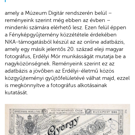
amely a Múzeum Digitár rendszerén belül –
reményeink szerint még ebben az évben –
mindenki számára elérhető lesz. Ezen felül éppen
a Fényképgyűjtemény közzététele érdekében
NKA-támogatásból készül az az online adatbázis,
amely egy másik jelentős 20. század eleji magyar
fotográfus, Erdélyi Mór munkásságát mutatja be a
nagyközönségnek. Reményeink szerint ez az
adatbázis a jövőben az Erdélyi-életmű közös
közgyűjteményi gyűjtőfelületévé válhat majd, ezzel
is megkönnyítve a fotográfus alkotásainak
kutatását.