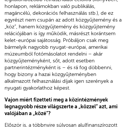
honlapon, reklámokban való publikálás,
magáncélú, dekorációs felhasználás stb.), de ez
egyrészt nem csupán az adott közgyűjtemény és a
„köz”, hanem közgyűjtemény és közgyűjtemény
relációjában is így működik, másrészt korántsem
kelet-európai sajátosság. Próbáljon csak meg
bármelyik nagyobb nyugat-európai, amerikai
múzeumból fotómásolatot rendelni – akár
közgyűjteményként, sőt, adott esetben
partnerintézményként is – és rá fog döbbenni,
hogy bizony a hazai közgyűjteményben
alkalmazott felhasználási díjak igen szerények a
nyugati gyakorlathoz képest.
Vajon miért fizetteti meg a közintézmények
legnagyobb része világszerte a „közzel” azt, ami
valójában a „közé”?
Először is, a többnyire súlyosan alulfinanszírozott