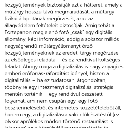
közgyűjtemények biztosítják azt a hátteret, amely a
műtárgy hosszú távú megmaradását, a műtárgy
fizikai állapotának megőrzését, azaz az
állagvédelem feltételeit biztosítják. Amíg tehát a
Fortepanon megjelenő fotó „csak” egy digitális
állomány, képi információ, addig a sokszor milliós
nagyságrendű műtárgyállományt őrző
közgyűjteményeknek az eredeti tárgy megőrzése
az elsődleges feladata – és ez rendkívül költséges
feladat. Ahogy maga a digitalizálás is nagy anyagi és
emberi erőforrás-ráfordítást igényel, hiszen a
digitalizálás – ha ez tudatosan, átgondoltan,
többnyire egy intézményi digitalizálási stratégia
mentén történik – egy rendkívül összetett
folyamat, ami nem csupán egy-egy fotó
beszkenneléséből és internetes közzétételéből áll,
hanem egy, a digitalizálásra való előkészítéstől (ez
olykor aprólékos módon történő restaurálást is