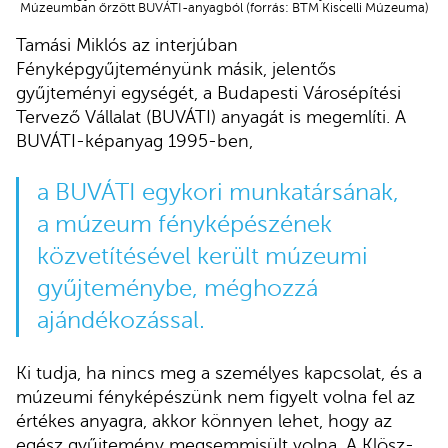
Múzeumban őrzött BUVÁTI-anyagból (forrás: BTM Kiscelli Múzeuma)
Tamási Miklós az interjúban
Fényképgyűjteményünk másik, jelentős
gyűjteményi egységét, a Budapesti Városépítési
Tervező Vállalat (BUVÁTI) anyagát is megemlíti. A
BUVÁTI-képanyag 1995-ben,
a BUVÁTI egykori munkatársának,
a múzeum fényképészének
közvetítésével került múzeumi
gyűjteménybe, méghozzá
ajándékozással.
Ki tudja, ha nincs meg a személyes kapcsolat, és a
múzeumi fényképészünk nem figyelt volna fel az
értékes anyagra, akkor könnyen lehet, hogy az
egész gyűjtemény megsemmisült volna. A Klösz-