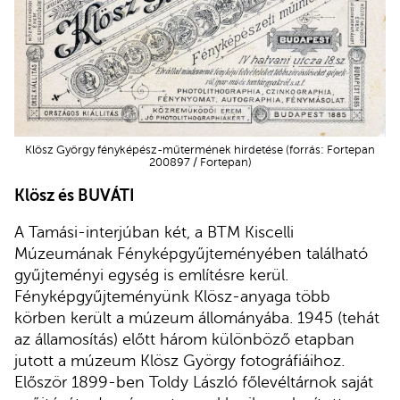
Klösz György fényképész-műtermének hirdetése (forrás: Fortepan
200897 / Fortepan)
Klösz és BUVÁTI
A Tamási-interjúban két, a BTM Kiscelli
Múzeumának Fényképgyűjteményében található
gyűjteményi egység is említésre kerül.
Fényképgyűjteményünk Klösz-anyaga több
körben került a múzeum állományába. 1945 (tehát
az államosítás) előtt három különböző etapban
jutott a múzeum Klösz György fotográfiáihoz.
Először 1899-ben Toldy László főlevéltárnok saját