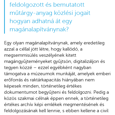
feldolgozott és bemutatott
műtárgy-anyag közlési jogait
hogyan adhatná át egy
magánalapítványnak?
Egy olyan magánalapítványnak, amely eredetileg
azzal a céllal jött létre, hogy kallódó, a
megsemmisülés veszélyének kitett
magángyűjteményeket gyűjtsön, digitalizáljon és
tegyen közzé – ezzel egyébként nagyban
támogatva a múzeumok munkáját, amelyek emberi
erőforrás és raktárkapacitás hiányában nem
képesek minden, történetileg értékes
dokumentumot begyűjteni és feldolgozni. Pedig a
közös szakmai célnak éppen ennek, a történetileg
értékes archív képi emlékek megmentésének és
feldolgozásának kell lennie, s ebben kellene a civil