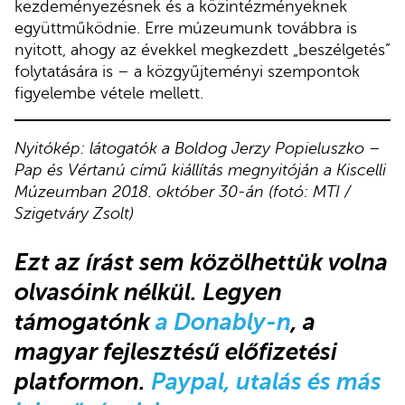
kezdeményezésnek és a közintézményeknek
együttműködnie. Erre múzeumunk továbbra is
nyitott, ahogy az évekkel megkezdett „beszélgetés”
folytatására is – a közgyűjteményi szempontok
figyelembe vétele mellett.
Nyitókép: látogatók a Boldog Jerzy Popieluszko –
Pap és Vértanú című kiállítás megnyitóján a Kiscelli
Múzeumban 2018. október 30-án (fotó: MTI /
Szigetváry Zsolt)
Ezt az írást s
em közölhettük volna
olvasóink nélkül.
Legyen
támogatónk
a Donably-n
, a
magyar fejlesztésű előfizetési
platformon.
Paypal, utalás és más