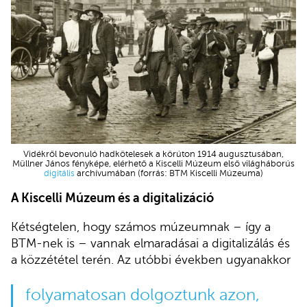
Vidékről bevonuló hadkötelesek a körúton 1914 augusztusában,
Müllner János fényképe, elérhető a Kiscelli Múzeum első világháborús
digitális
archívumában (forrás: BTM Kiscelli Múzeuma)
A Kiscelli Múzeum és a digitalizáció
Kétségtelen, hogy számos múzeumnak – így a
BTM-nek is – vannak elmaradásai a digitalizálás és
a közzététel terén. Az utóbbi években ugyanakkor
folyamatosan dolgoztunk azon,