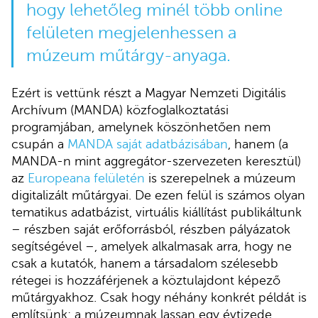
hogy lehetőleg minél több online
felületen megjelenhessen a
múzeum műtárgy-anyaga.
Ezért is vettünk részt a Magyar Nemzeti Digitális
Archívum (MANDA) közfoglalkoztatási
programjában, amelynek köszönhetően nem
csupán a
MANDA saját adatbázisában
, hanem (a
MANDA-n mint aggregátor-szervezeten keresztül)
az
Europeana felületén
is szerepelnek a múzeum
digitalizált műtárgyai. De ezen felül is számos olyan
tematikus adatbázist, virtuális kiállítást publikáltunk
– részben saját erőforrásból, részben pályázatok
segítségével –, amelyek alkalmasak arra, hogy ne
csak a kutatók, hanem a társadalom szélesebb
rétegei is hozzáférjenek a köztulajdont képező
műtárgyakhoz. Csak hogy néhány konkrét példát is
említsünk: a múzeumnak lassan egy évtizede