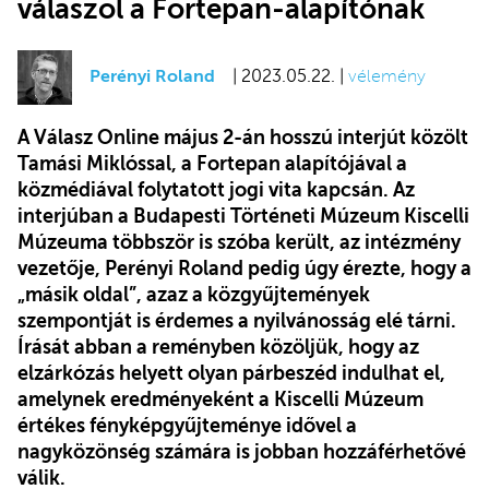
válaszol a Fortepan-alapítónak
Perényi Roland
| 2023.05.22. |
vélemény
A Válasz Online május 2-án hosszú interjút közölt
Tamási Miklóssal, a Fortepan alapítójával a
közmédiával folytatott jogi vita kapcsán. Az
interjúban a Budapesti Történeti Múzeum Kiscelli
Múzeuma többször is szóba került, az intézmény
vezetője, Perényi Roland pedig úgy érezte, hogy a
„másik oldal”, azaz a közgyűjtemények
szempontját is érdemes a nyilvánosság elé tárni.
Írását abban a reményben közöljük, hogy az
elzárkózás helyett olyan párbeszéd indulhat el,
amelynek eredményeként a Kiscelli Múzeum
értékes fényképgyűjteménye idővel a
nagyközönség számára is jobban hozzáférhetővé
válik.