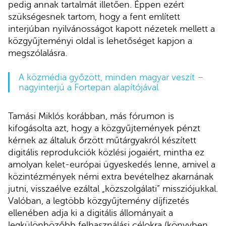
pedig annak tartalmát illetően. Éppen ezért
szükségesnek tartom, hogy a fent említett
interjúban nyilvánosságot kapott nézetek mellett a
közgyűjteményi oldal is lehetőséget kapjon a
megszólalásra.
A közmédia győzött, minden magyar veszít –
nagyinterjú a Fortepan alapítójával
Tamási Miklós korábban, más fórumon is
kifogásolta azt, hogy a közgyűjtemények pénzt
kérnek az általuk őrzött műtárgyakról készített
digitális reprodukciók közlési jogaiért, mintha ez
amolyan kelet-európai ügyeskedés lenne, amivel a
közintézmények némi extra bevételhez akarnának
jutni, visszaélve ezáltal „közszolgálati” missziójukkal.
Valóban, a legtöbb közgyűjtemény díjfizetés
ellenében adja ki a digitális állományait a
legkülönbözőbb felhasználási célokra (könyvben,