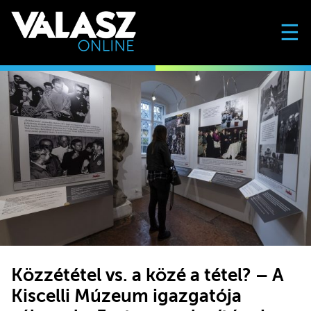
☰
Közzététel vs. a közé a tétel? – A
Kiscelli Múzeum igazgatója