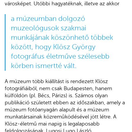
városképet. Utóbbi hagyatéknak, illetve az akkor
a múzeumban dolgozó
muzeológusok szakmai
munkájának köszönhető többek
között, hogy Klösz György
fotográfus életműve szélesebb
körben ismertté vált.
A múzeum több kiállítást is rendezett Klösz
fotográfiáiból, nem csak Budapesten, hanem
külföldön (pl. Bécs, Párizs) is. Számos olyan
publikáció született ebben az időszakban, amely a
múzeum fotóanyagán alapult és a múzeum
munkatársainak közreműködésével jött létre. A
Klösz-életmű mai napig is legalaposabb
feldolgozásának, Lugosi Lugo László