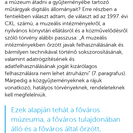
a múzeum átadni a gyűjteményébe tartozó
műtárgyak digitális állományait? Erre részben a
fentiekben választ adtam, de választ ad az 1997. évi
CXL. számú, a muzeális intézményekről, a
nyilvános könyvtári ellátásról és a közművelődésről
szóló törvény alábbi passzusa: „A muzeális
intézményekben őrzött javak felhasználásának és
bármilyen technikával történő sokszorosításának,
valamint adatrögzítésének és
adatfelhasználásának jogát kizárólagos
felhasználásra nem lehet átruházni” (7. paragrafus).
Márpedig a közgyűjteményeknek a rájuk
vonatkozó, hatályos törvényeknek, rendeleteknek
kell megfelelniük.
Ezek alapján tehát a főváros
múzeuma, a főváros tulajdonában
álló és a főváros által őrzött,