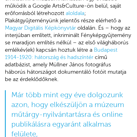
működik a Google Arts&Culture-ön belül, saját
erőforrásból létrehozott
aloldala
;
Plakátgyűjteményünk jelentős része elérhető a
Magyar Digitális Képkönyvtár
oldalán. És – hogy az
interjúban említett, inkriminált Fényképgyűjtemény
se maradjon említés nélkül – az első világháborús
emlékév(ek) kapcsán hoztuk létre a
Budapest
1914-1920: hátország és hadszíntér
című
adatbázist, amely Müllner János fotográfus
háborús hátországot dokumentáló fotóit mutatja
be az érdeklődőknek.
Már több mint egy éve dolgozunk
azon, hogy elkészüljön a múzeum
műtárgy-nyilvántartásra és online
publikálásra egyaránt alkalmas
felülete,