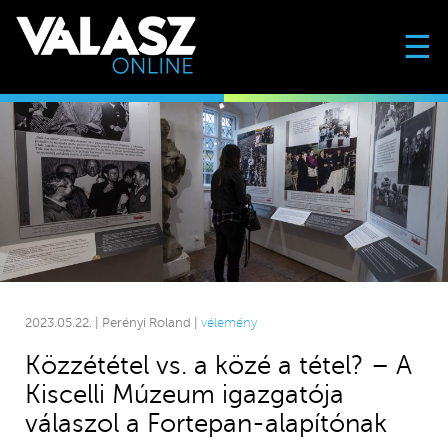
☰
2023.05.22. | Perényi Roland |
vélemény
Közzététel vs. a közé a tétel? – A
Kiscelli Múzeum igazgatója
válaszol a Fortepan-alapítónak