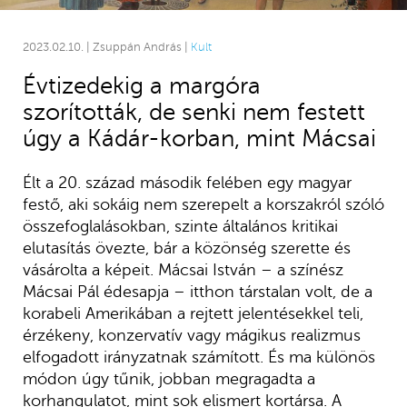
2023.02.10. | Zsuppán András |
Kult
Évtizedekig a margóra
szorították, de senki nem festett
úgy a Kádár-korban, mint Mácsai
Élt a 20. század második felében egy magyar
festő, aki sokáig nem szerepelt a korszakról szóló
összefoglalásokban, szinte általános kritikai
elutasítás övezte, bár a közönség szerette és
vásárolta a képeit. Mácsai István – a színész
Mácsai Pál édesapja – itthon társtalan volt, de a
korabeli Amerikában a rejtett jelentésekkel teli,
érzékeny, konzervatív vagy mágikus realizmus
elfogadott irányzatnak számított. És ma különös
módon úgy tűnik, jobban megragadta a
korhangulatot, mint sok elismert kortársa. A