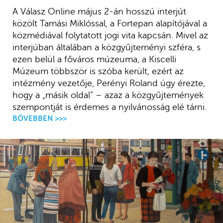
A Válasz Online május 2-án hosszú interjút
közölt Tamási Miklóssal, a Fortepan alapítójával a
közmédiával folytatott jogi vita kapcsán. Mivel az
interjúban általában a közgyűjteményi szféra, s
ezen belül a főváros múzeuma, a Kiscelli
Múzeum többször is szóba került, ezért az
intézmény vezetője, Perényi Roland úgy érezte,
hogy a „másik oldal” – azaz a közgyűjtemények
szempontját is érdemes a nyilvánosság elé tárni.
BŐVEBBEN >>>