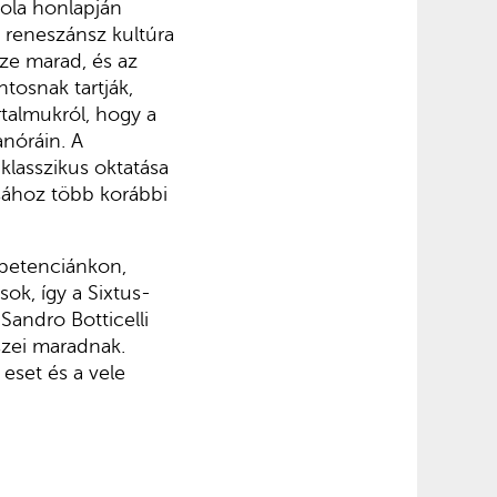
kola honlapján
a reneszánsz kultúra
sze marad, és az
tosnak tartják,
rtal­mukról, hogy a
nóráin. A
klasszikus oktatása
ásához több korábbi
mpetenciánkon,
ok, így a Sixt­us-
Sandro Botticelli
észei maradnak.
eset és a vele