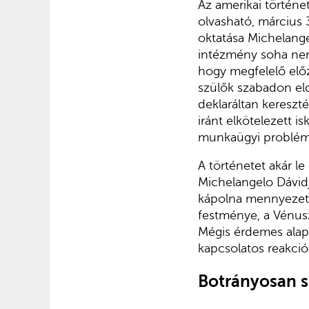
Az amerikai történet
olvasható, március 
ok­tatása Michelang
intézmény soha nem 
hogy megfelelő előze
szülők szabadon el­
deklaráltan kereszt
iránt elkötelezett 
mun­kaügyi problém
A történetet akár l
Michelangelo Dá­vidj
kápolna mennyezetfr
festménye, a Vénus
Mégis érdemes alapo
kapcsolatos reakció
Botrányosan s