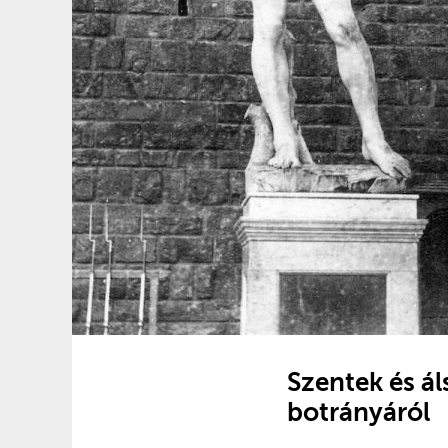
Szentek és á
botrányáról