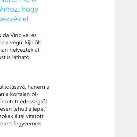
 ahhoz, hogy
yezzék el,
 da Vincivel és
a végül ki­jelölt
nan helyezték át
t is látható.
alkotásává, hanem a
án a kortalan öl­
ir­detett édességtől
sen lehull a lepel”
kak által vitatott
etett fegyver­nek