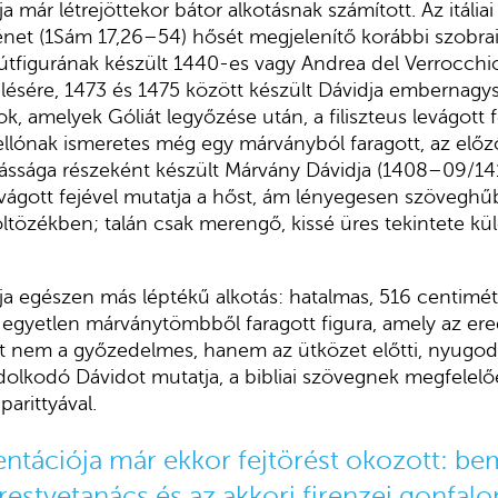
 már létrejöt­tekor bátor alkotásnak számított. Az itáliai
rténet (1Sám 17,26–54) hősét meg­jelenítő korábbi szobrai,
tfigurának készült 1440-es vagy Andrea del Ver­rocch
ésére, 1473 és 1475 között ké­szült Dávidja embernagy
 amelyek Góliát legyőzése után, a filiszteus levágott fe
tel­lónak ismeretes még egy márványból faragott, az el
ássága részeként készült Márvány Dávidja (1408–09/141
vágott fejé­vel mutatja a hőst, ám lényegesen szö­veghűb
ltözékben; talán csak merengő, kis­sé üres tekintete kül
a egészen más léptékű alkotás: hatalmas, 516 centi­mé
gyetlen márványtömbből faragott fi­gura, amely az ere
nt nem a győzedelmes, ha­nem az ütközet előtti, nyugodt,
olkodó Dávidot mutatja, a bibliai szövegnek megfelelő­
parittyával.
ntációja már ekkor fejtörést okozott: be
styetanács és az akko­ri firenzei gonfalo