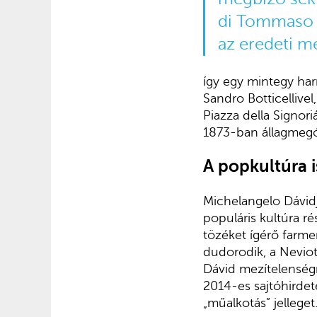
di Tom­maso 
az eredeti me
így egy mintegy har
Sandro Botti­cellive
Piazza della Signor
1873-ban állagmeg­óv
A popkultúra i
Michelangelo Dávid
populáris kultúra ré
tözéket ígérő farmer
dudorodik, a Neviot
Dávid mezítelenségrő
2014-es sajtó­hirdet
„műalkotás” jelleget