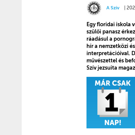
A Szív
| 202
Egy floridai iskola
szülői panasz érke
ráadásul a pornográ
hír a nemzet­közi é
interpretációival. D
művészettel és bef
Szív jezsuita maga