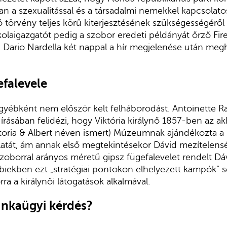
n a szexualitással és a társa­dalmi nemekkel kapcsolatos 
ó törvény teljes körű kiterjesztésének szükséges­ségéről 
iskolaigazgatót pedig a szobor eredeti példányát őrző Fi
, Dario Nar­della két nappal a hír megjelenése után megh
efalevele
gyébként nem először kelt felháborodást. Antoinette R
írá­sában felidézi, hogy Viktória királynő 1857-ben az a
oria & Albert néven ismert) Múzeumnak ajándékozta a s
tát, ám an­nak első megtekintésekor Dávid mezí­telens
szoborral arányos méretű gipsz fügefalevelet rendelt Dáv
biekben ezt „stratégiai pontokon elhelyezett kam­pók” s
­ra a királynői látogatások alkalmával.
nkaügyi kérdés?