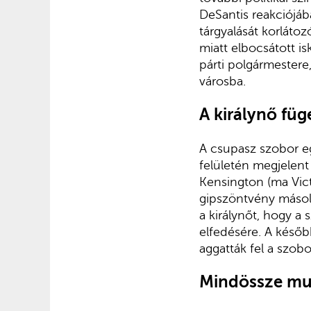
DeSantis reakciójába
tárgyalását korlátoz
miatt elbo­csátott 
párti polgármestere
városba.
A királynő füg
A csupasz szobor e
felületén megjelent 
Kensington (ma Vict
gipszöntvény másola
a királynőt, hogy a 
elfedésére. A későb
aggatták fel a szobor
Mindössze mu