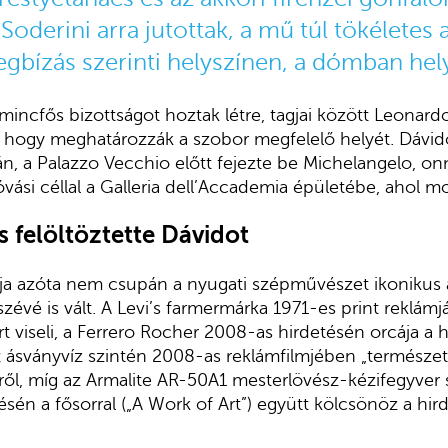
Soderini arra jutottak, a mű túl tökéletes
g­bízás szerinti helyszínen, a dómban he­l
mincfős bizottságot hoztak létre, tagjai között Leonardo
l, hogy meghatározzák a szobor megfelelő helyét. Dávidot 
ián, a Palazzo Vecchio előtt fejezte be Michelangelo, on
ási céllal a Galleria dell’Accademia épületébe, ahol mos
s felöltöztette Dávidot
ja azóta nem csu­pán a nyugati szépművészet ikonikus 
szévé is vált. A Levi’s farmermárka 1971-es print reklámj
t viseli, a Ferrero Rocher 2008-as hirdetésén orcája a h
 ásványvíz szintén 2008-as reklámfilm­jében „természete
l, míg az Arma­lite AR-50A1 mesterlövész-kézifegy­ver so
ésén a fősorral („A Work of Art”) együtt kölcsönöz a hird
.