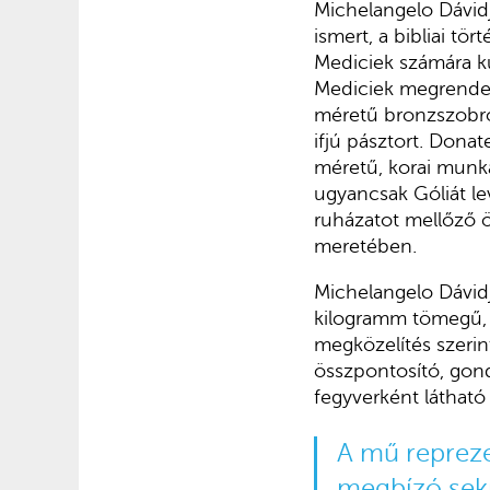
Michelangelo Dávidja
ismert, a bibliai tö
Mediciek számára kú
Mediciek meg­rendel
méretű bronzszobrok,
ifjú pásztort. Dona
mére­tű, korai munk
ugyancsak Góliát le
ruházatot mellőző ö
meretében.
Michelangelo Dávidj
kilogramm tömegű, e
megkö­zelítés szeri
összpontosító, gond
fegyverként látható 
A mű repreze
megbízó sekre