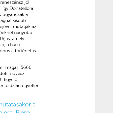
 reneszánsz jól
 így Donatel­lo a
io ugyancsak a
ságnál kisebb
­jével mutatják az
őzőeknél nagyobb
6) is, amely
b, a harci
önös a történet is­
ter magas, 5660
deti művészi
 figyelő,
en oldalán egyetlen
mutatásakor a
niere, Piero