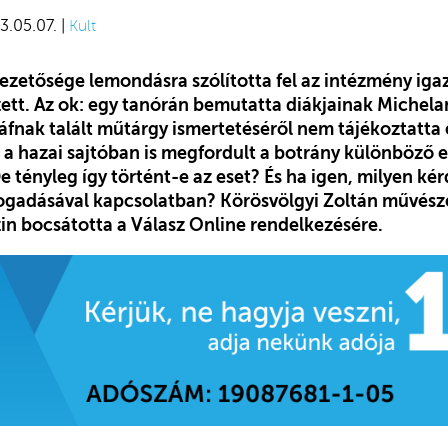
3.05.07. |
Kult
 vezetősége lemondásra szólította fel az intézmény igaz
zett. Az ok: egy tanórán bemutatta diákjainak Michela
fnak talált műtárgy ismertetéséről nem tájékoztatta e
s a hazai sajtóban is megfordult a botrány különböző e
e tényleg így történt-e az eset? És ha igen, milyen kér
ogadásával kapcsolatban? Körösvölgyi Zoltán művésze
zin bocsátotta a Válasz Online rendelkezésére.