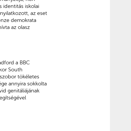
identitás iskolai
nyilatkozott, az eset
renze demok­rata
ívta az olasz
adford a BBC
kkor South
zobor tö­kéletes
ége annyira sokkolta
id genitáliá­jának
egítségével