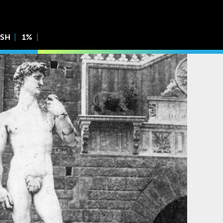
ISH
1%