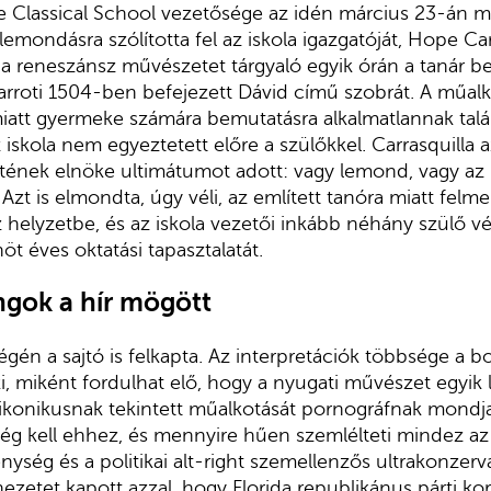
ee Classical School vezetősége az idén március 23-án meg
lemondásra szólította fel az iskola igazgatóját, Hope Car
y a reneszánsz művészetet tárgyaló egyik órán a ta­nár 
r­roti 1504-ben befejezett Dávid
című szobrát. A műalk
att gyermeke szá­mára bemutatásra alkalmatlannak ta­lál
 iskola nem egyeztetett előre a szü­lőkkel. Carrasquilla a
etének elnöke ul­timátumot adott: vagy lemond, vagy az
zt is elmondta, úgy véli, az emlí­tett tanóra miatt felme
 helyzetbe, és az is­kola vezetői inkább néhány szülő v
öt éves oktatási tapasztalatát.
angok a hír mögött
gén a sajtó is fel­kapta. Az interpretációk többsége a b
i, miként fordulhat elő, hogy a nyu­gati művészet egyik
 ikonikusnak tekin­tett műalkotását pornográfnak mondja
ség kell ehhez, és mennyire hűen szemlél­teti mindez az
nység és a politikai alt-right szemellenzős ultrakonzerva
ínezetet kapott azzal, hogy Florida republiká­nus párti 