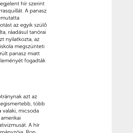
­jelent hír szerint
rasquillát. A pa­nasz
bemutatta
otást az egyik szülő
ta, ráadásul tanórai
zt nyilatkozta, az
 iskola megszünteti
rült panasz miatt
éle­ményét fogadták
otránynak azt az
 legismertebb, több
 valaki, micsoda
 amerikai
tivizmu­sát. A hír
kormányzója, Ron