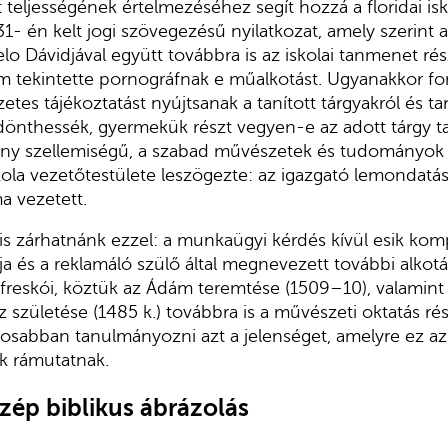
 teljességének ér­telmezéséhez segít hozzá a floridai is­
31- én kelt jogi szövegezésű nyilatkozat, amely szerint 
elo Dávidjával együtt továbbra is az iskolai tanmenet ré
te­kintette pornográfnak e műalkotást. Ugyanakkor fon
tes tájékoztatást nyújt­sanak a tanított tárgyakról és ta
dönthessék, gyermekük részt vegyen-e az adott tárgy ta
ény szellemiségű, a szabad mű­vészetek és tudományok 
iskola ve­zetőtestülete leszögezte: az igazgató lemondat
a vezetett.
e is zárhatnánk ezzel: a munkaügyi kérdés kívül esik ko
a és a reklamáló szülő által meg­nevezett további alkotás
eskói, köztük az Ádám teremtése (1509–10), va­lamint 
z születése
(1485 k.) továbbra is a művészeti oktatás r
sabban tanulmá­nyozni azt a jelenséget, amelyre ez az 
k rá­mutatnak.
zép biblikus ábrázolás