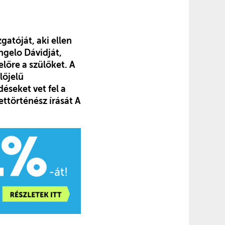
gatóját, aki ellen
ngelo Dávidját,
lőre a szülőket. A
lőjelű
déseket vet fel a
ttörténész írását A