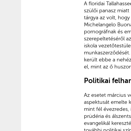
A floridai Tallahass
szülői panasz miatt 
tárgya az volt, hog
Michelangelo Buona
pornográfnak és emi
szerepeltetéséről az
iskola vezetőtestül
munkaszerződé­sét. A
került ebbe a nehéz
el, mint az ő huszon
Politikai felh
Az esetet március vé
aspektusát emelte k
mint fél évezredes,
prüdéria és álszent
evangelikál kereszté
további politikai sz