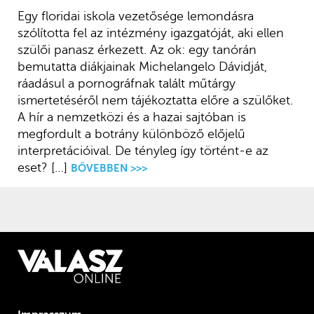
Egy floridai iskola vezetősége lemondásra
szólította fel az intézmény igazgatóját, aki ellen
szülői panasz érkezett. Az ok: egy tanórán
bemutatta diákjainak Michelangelo Dávidját,
ráadásul a pornográfnak talált műtárgy
ismertetéséről nem tájékoztatta előre a szülőket.
A hír a nemzet­közi és a hazai sajtóban is
megfordult a botrány különböző előjelű
interpretációival. De tényleg így történt-e az
eset? […]
BŐVEBBEN >>>