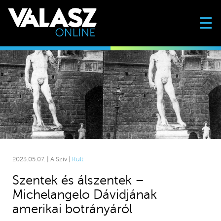
☰
2023.05.07. | A Szív |
Kult
Szentek és álszentek –
Michelangelo Dávidjának
amerikai botrányáról