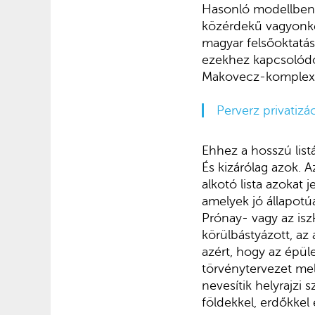
Hasonló modellben 
közérdekű vagyonkez
magyar felsőoktatás 
ezekhez kapcsolódó 
Makovecz-komplexumo
Perverz privatizá
Ehhez a hosszú list
És kizárólag azok. 
alkotó lista azokat 
amelyek jó állapotú
Prónay- vagy az isz
körülbástyázott, a
azért, hogy az épüle
törvénytervezet mel
nevesítik helyrajzi 
földekkel, erdőkkel 