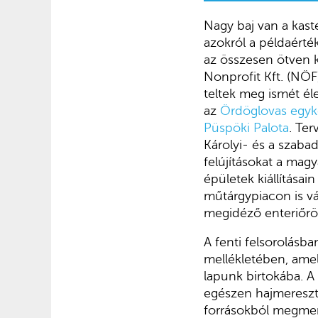
Nagy baj van a kast
azokról a példaérté
az összesen ötven 
Nonprofit Kft. (NÖF
teltek meg ismét éle
az
Ördöglovas egyk
Püspöki Palota
. Ter
Károlyi- és a szaba
felújításokat a mag
épületek kiállítása
műtárgypiacon is vá
megidéző enteriőrö
A fenti felsorolásb
mellékletében, amel
lapunk birtokába. A 
egészen hajmeresztő
forrásokból megmen