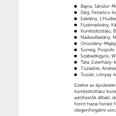
Bajna, Sándor-Me
Dég, Festetics-ka
Edelény, L’Huill
Füzérradvány, Ká
Komlódtótfalu, 
Nádasdladány, N
Oroszlány-Majkp
Sümeg, Püspöki 
Szabadkígyós, W
Tata, Esterházy-k
Tiszadob, András
Tuzsér, Lónyay-k
Ezekre az épületekr
komlódtótfalui kúria
adófizetők álltak), d
forint hazai forrást
idegenforgalmi vonz