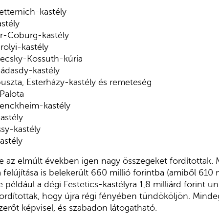
tternich-kastély
stély
ier-Coburg-kastély
rolyi-kastély
Becsky-Kossuth-kúria
ádasdy-kastély
uszta, Esterházy-kastély és remeteség
Palota
enckheim-kastély
astély
sy-kastély
astély
e az elmúlt években igen nagy összegeket fordítottak. 
 felújítása is belekerült 660 millió forintba (amiből 610 m
e például a dégi Festetics-kastélyra 1,8 milliárd forint uni
 fordítottak, hogy újra régi fényében tündököljön. Minde
erőt képvisel, és szabadon látogatható.