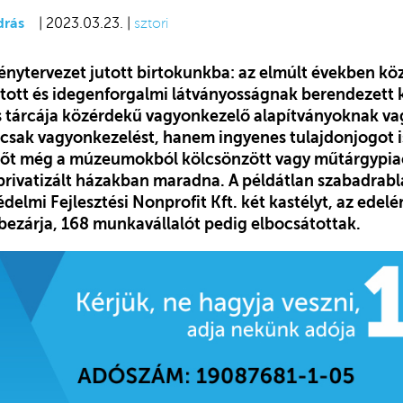
drás
| 2023.03.23. |
sztori
nytervezet jutott birtokunkba: az elmúlt években kö
ított és idegenforgalmi látványosságnak berendezett 
s tárcája közérdekű vagyonkezelő alapítványoknak v
sak vagyonkezelést, hanem ingyenes tulajdonjogot is
, sőt még a múzeumokból kölcsönzött vagy műtárgypi
lprivatizált házakban maradna. A példátlan szabadrabl
lmi Fejlesztési Nonprofit Kft. két kastélyt, az edelén
 bezárja, 168 munkavállalót pedig elbocsátottak.