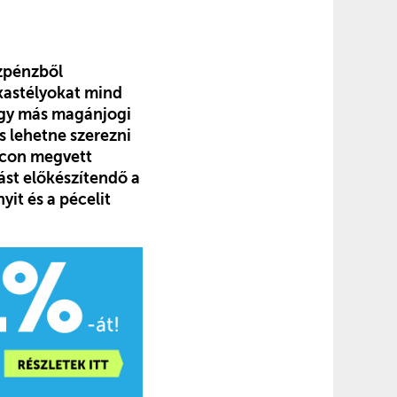
zpénzből
kastélyokat mind
agy más magánjogi
 lehetne szerezni
acon megvett
ást előkészítendő a
yit és a pécelit