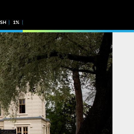
ISH
1%