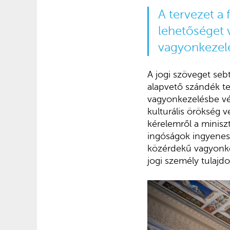
A tervezet a
lehetőséget v
vagyonkezelé
A jogi szöveget seb
alapvető szándék te
vagyonkezelésbe vét
kulturális örökség v
kérelemről a miniszt
ingóságok ingyenese
közérdekű vagyonkez
jogi személy tulajd