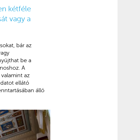
en kétféle
sát vagy a
okat, bár az
vagy
yújthat be a
ánoshoz. A
, valamint az
datot ellátó
enntartásában álló