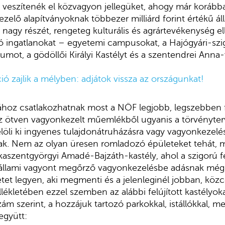
veszítenék el közvagyon jellegüket, ahogy már korább
elő alapítványoknak többezer milliárd forint értékű ál
nagy részét, rengeteg kulturális és agrártevékenység ell
ingatlanokat – egyetemi campusokat, a Hajógyári-szige
t, a gödöllői Királyi Kastélyt és a szentendrei Anna-
ció zajlik a mélyben: adjátok vissza az országunkat!
ához csatlakozhatnak most a NÖF legjobb, legszebben fel
Az ötven vagyonkezelt műemlékből ugyanis a törvényter
jelöli ki ingyenes tulajdonátruházásra vagy vagyonkezel
ak. Nem az olyan üresen romladozó épületeket tehát, m
kaszentgyörgyi Amadé-Bajzáth-kastély, ahol a szigorú fe
z állami vagyont megőrző vagyonkezelésbe adásnak még 
tet legyen, aki megmenti és a jelenleginél jobban, közcé
lékletében ezzel szemben az alábbi felújított kastélyoka
szám szerint, a hozzájuk tartozó parkokkal, istállókkal, m
együtt: