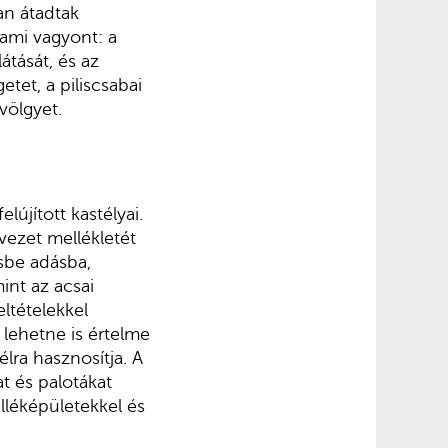
an átadtak
lami vagyont: a
átását, és az
tet, a piliscsabai
völgyet.
újított kastélyai.
vezet mellékletét
ésbe adásba,
int az acsai
ltételekkel
lehetne is értelme
lra hasznosítja. A
t és palotákat
elléképületekkel és