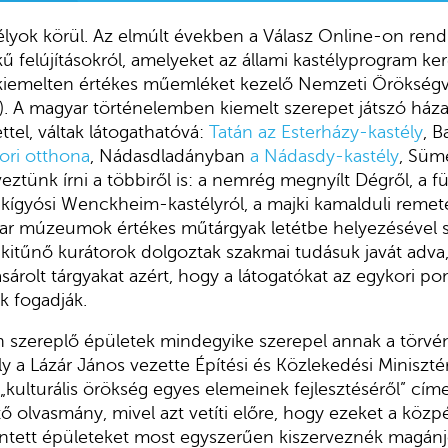
élyok körül. Az elmúlt években a Válasz Online-on ren
kű felújításokról, amelyeket az állami kastélyprogram ke
kiemelten értékes műemléket kezelő Nemzeti Örökségvé
). A magyar történelemben kiemelt szerepet játszó házak
ttel, váltak látogathatóvá:
Tatán az Esterházy-kastély
, B
ori otthona
, Nádasdladányban
a Nádasdy-kastély
, Süm
veztünk írni a többiről is: a nemrég megnyílt Dégről, a f
dkígyósi Wenckheim-kastélyról, a majki kamalduli remet
yar múzeumok értékes műtárgyak letétbe helyezésével se
in kitűnő kurátorok dolgoztak szakmai tudásuk javát adv
sárolt tárgyakat azért, hogy a látogatókat az egykori 
k fogadják.
an szereplő épületek mindegyike szerepel annak a törvé
y a Lázár János vezette Építési és Közlekedési Minisztér
„kulturális örökség egyes elemeinek fejlesztéséről” címe
 olvasmány, mivel azt vetíti előre, hogy ezeket a közp
tett épületeket most egyszerűen kiszerveznék magánj