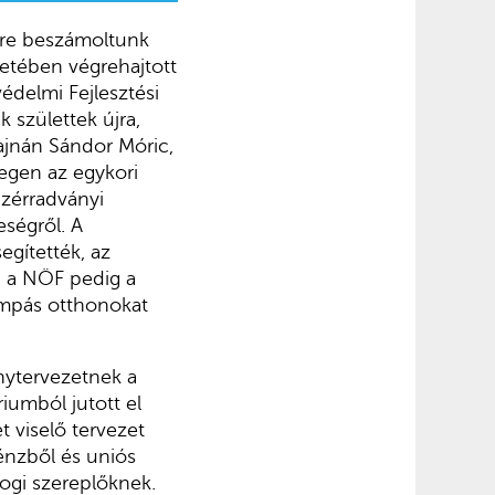
dre beszámoltunk
retében végrehajtott
delmi Fejlesztési
 születtek újra,
ajnán Sándor Móric,
egen az egykori
üzérradványi
eségről. A
gítették, az
a, a NÖF pedig a
pompás otthonokat
nytervezetnek a
iumból jutott el
t viselő tervezet
énzből és uniós
ogi szereplőknek.