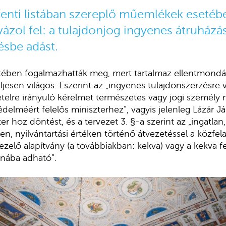
 fenti listában szereplő műemlékek esetéb
ázol fel: a tulajdonjog ingyenes átruházá
sbe adást.
tében fogalmazhatták meg, mert tartalmaz ellentmondás
ljesen világos. Eszerint az „ingyenes tulajdonszerzésre 
elre irányuló kérelmet természetes vagy jogi személy n
édelméért felelős miniszterhez”, vagyis jelenleg Lázár J
er hoz döntést, és a tervezet 3. §-a szerint az „ingatlan
n, nyilvántartási értéken történő átvezetéssel a közfela
elő alapítvány (a továbbiakban: kekva) vagy a kekva f
onába adható”.