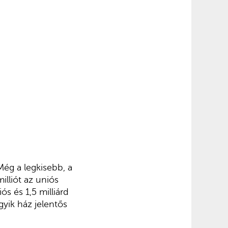
Még a legkisebb, a
illiót az uniós
ós és 1,5 milliárd
gyik ház jelentős