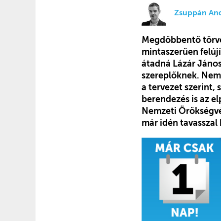
Zsuppán An
Megdöbbentő törvé
mintaszerűen felúj
átadná Lázár Jáno
szereplőknek. Nemc
a tervezet szerint
berendezés is az e
Nemzeti Örökségvéde
már idén tavasszal