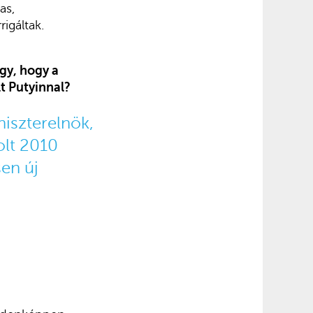
as,
igáltak.
úgy, hogy a
t Putyinnal?
niszterelnök,
olt 2010
sen új