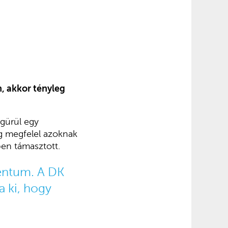
n, akkor tényleg
gürül egy
eg megfelel azoknak
en támasztott.
mentum. A DK
a ki, hogy