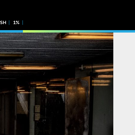
ISH
1%