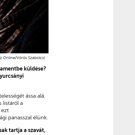
sz Online/Vörös Szabolcs)
rlamentbe küldése?
yurcsányi
elességét ássa alá.
listáról a
 ezt
ági panasszal élünk.
k tartja a szavát,