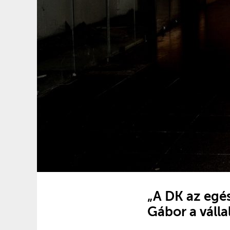
„A DK az egés
Gábor a váll