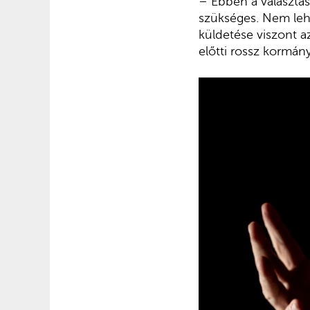
– Ebben a választá
szükséges. Nem leh
küldetése viszont a
előtti rossz kormán