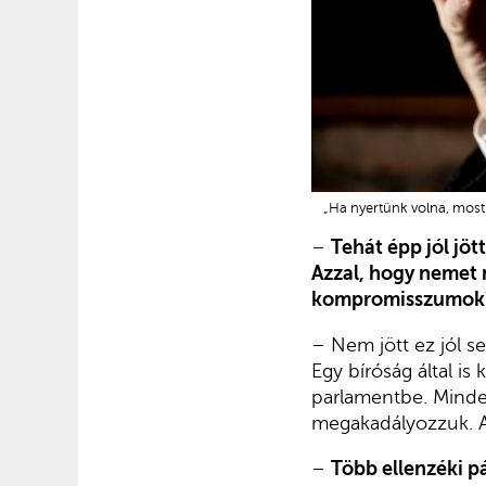
„Ha nyertünk volna, most
–
Tehát épp jól jö
Azzal, hogy nemet 
kompromisszumok
– Nem jött ez jól s
Egy bíróság által i
parlamentbe. Minde
megakadályozzuk. A 
–
Több ellenzéki p