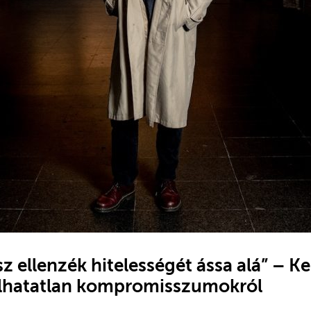
z ellenzék hitelességét ássa alá” – K
alhatatlan kompromisszumokról