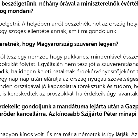
 beszélgetünk, néhány órával a miniszterelnök évérté
 fog mondani?
elgetni. A helyében arról beszélnék, hol az ország helye
ogy szöges ellentéte annak, amit mi gondolunk.
eretnék, hogy Magyarország szuverén legyen?
ól lesz egy nemzet, hogy pukkancs, mindenkivel összev
litikát folytat. Egyáltalán nem tesz jót a szuverenitás
dik, ha idegen keleti hatalmak érdekérvényesítőjeként 
ogy nap nap után elárulja az ország nyugati szövetséges
inden országával jó kapcsolatra törekszünk és tudom, h
is kereskedtek az oroszokkal, ha érdekeik úgy kívántá
rdekeik: gondoljunk a mandátuma lejárta után a Gaz
öder kancellárra. Az kínosabb Szijjártó Péter minapi m
agyon kínos volt. És ma már a németek is így látják. Az 