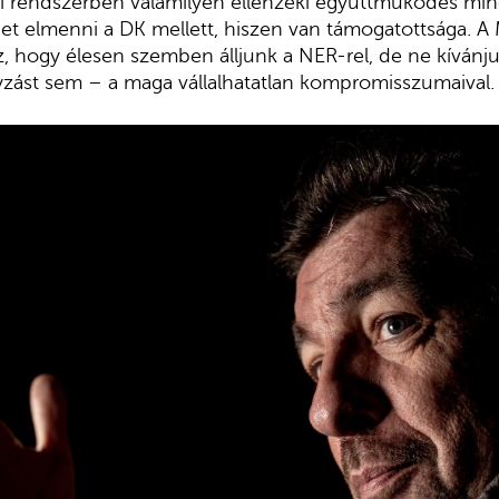
si rendszerben valamilyen ellenzéki együttműködés m
et elmenni a DK mellett, hiszen van támogatottsága.
z, hogy élesen szemben álljunk a NER-rel, de ne kívánju
yzást sem – a maga vállalhatatlan kompromisszumaival.