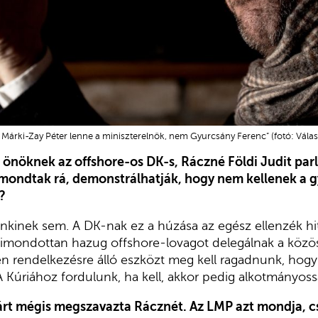
 Márki-Zay Péter lenne a miniszterelnök, nem Gyurcsány Ferenc” (fotó: Vála
tt önöknek az offshore-os DK-s, Ráczné Földi Judit pa
mondtak rá, demonstrálhatják, hogy nem kellenek a g
?
enkinek sem. A DK-nak ez a húzása az egész ellenzék hit
s kimondottan hazug offshore-lovagot delegálnak a közös 
n rendelkezésre álló eszközt meg kell ragadnunk, hogy
Kúriához fordulunk, ha kell, akkor pedig alkotmányoss
árt mégis megszavazta Rácznét. Az LMP azt mondja, csa