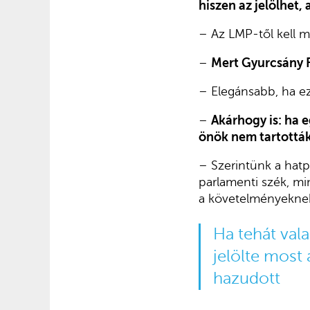
hiszen az jelölhet,
– Az LMP-től kell me
–
Mert Gyurcsány F
– Elegánsabb, ha 
–
Akárhogy is: ha e
önök nem tartották
– Szerintünk a hatp
parlamenti szék, min
a követelményeknek
Ha tehát val
jelölte most 
hazudott