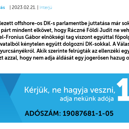
ás
| 2023.02.21. |
Interjú
plezett offshore-os DK-s parlamentbe juttatása már sok
rt mindent elkövet, hogy Ráczné Földi Judit ne veh
-Fronius Gábor elnökségi tag viszont egyúttal főpo
hivatalból kénytelen együtt dolgozni DK-sokkal. A Vál
yurcsányékról. Akik szerinte felrúgták az ellenzéki eg
 azzal, hogy nem adja áldását egy jogerősen hazug o