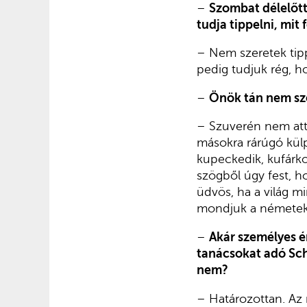
–
Szombat délelőtt
tudja tippelni, mit
– Nem szeretek tipp
pedig tudjuk rég, h
–
Önök tán nem sz
– Szuverén nem att
másokra rárúgó külpo
kupeckedik, kufárko
szögből úgy fest, h
üdvös, ha a világ m
mondjuk a németek 
–
Akár személyes é
tanácsokat adó Schr
nem?
– Határozottan. Az n