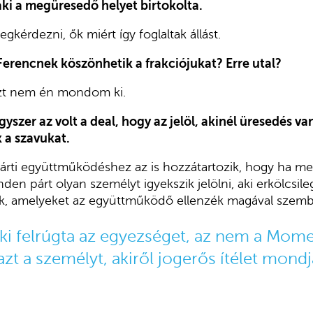
 aki a megüresedő helyet birtokolta.
gkérdezni, ők miért így foglaltak állást.
erencnek köszönhetik a frakciójukat? Erre utal?
ezt nem én mondom ki.
gyszer az volt a deal, hogy az jelöl, akinél üresedés va
 a szavukat.
árti együttműködéshez az is hozzátartozik, hogy ha me
den párt olyan személyt igyekszik jelölni, aki erkölcsil
, amelyeket az együttműködő ellenzék magával szemb
aki felrúgta az egyezséget, az nem a Mo
azt a személyt, akiről jogerős ítélet mondj