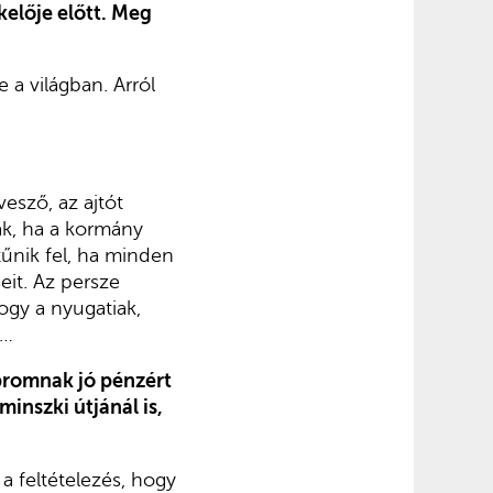
kelője előtt. Meg
 a világban. Arról
esző, az ajtót
nak, ha a kormány
tűnik fel, ha minden
eit. Az persze
ogy a nyugatiak,
k…
promnak jó pénzért
inszki útjánál is,
a feltételezés, hogy