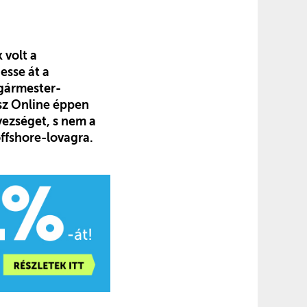
 volt a
esse át a
lgármester-
asz Online éppen
yezséget, s nem a
ffshore-lovagra.