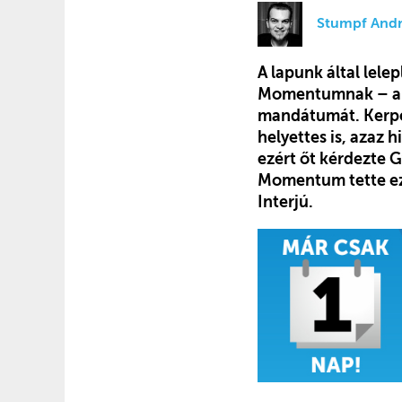
Stumpf Andr
A lapunk által lele
Momentumnak – a pá
mandátumát. Kerpel
helyettes is, azaz 
ezért őt kérdezte G
Momentum tette ezt
Interjú.