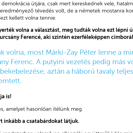
 demokrácia útjára, csak mert kereskednek vele, hatalm
t eredményező tévedés volt, de a németek mostanra korr
zt kellett volna tennie.
erték volna a választást, meg tudták volna ezt lépni 
urcsány Ferencé, aki szintén ezerféleképpen cimborál
k volna, most Márki-Zay Péter lenne a mi
y Ferenc. A putyini vezetés pedig más v
 bekebelezése, aztán a háború tavaly telje
emtett.
a is!
s, amelyet hasonlóan ítélünk meg.
 inkább a csatabárdokat látjuk.