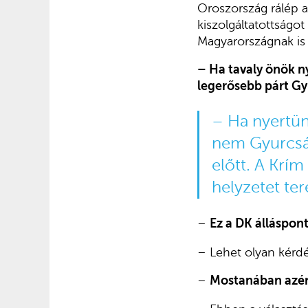
Oroszország rálép a
kiszolgáltatottságo
Magyarországnak is e
– Ha tavaly önök ny
legerősebb párt Gy
– Ha nyertün
nem Gyurcsán
előtt. A Krím
helyzetet ter
–
Ez a DK álláspontj
– Lehet olyan kérdé
–
Mostanában azért