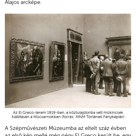
Alajos arcképe.
Az El Greco-terem 1919-ben, a köztulajdonba vett műkincsek
kiállításán a Műcsarnokban (forrás: MNM Történeti Fényképtár)
A Szépművészeti Múzeumba az eltelt száz évben
az első kép mellé még négy El Greco került be, egy