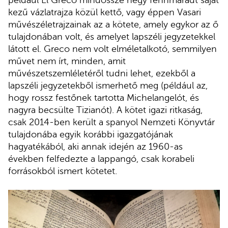
kezű vázlatrajza közül kettő, vagy éppen Vasari
művészéletrajzainak az a kötete, amely egykor az ő
tulajdonában volt, és amelyet lapszéli jegyzetekkel
látott el. Greco nem volt elméletalkotó, semmilyen
művet nem írt, minden, amit
művészetszemléletéről tudni lehet, ezekből a
lapszéli jegyzetekből ismerhető meg (például az,
hogy rossz festőnek tartotta Michelangelót, és
nagyra becsülte Tizianót). A kötet igazi ritkaság,
csak 2014-ben került a spanyol Nemzeti Könyvtár
tulajdonába egyik korábbi igazgatójának
hagyatékából, aki annak idején az 1960-as
években felfedezte a lappangó, csak korabeli
forrásokból ismert kötetet.