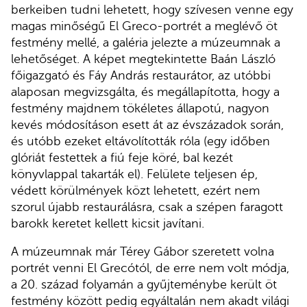
berkeiben tudni lehetett, hogy szívesen venne egy
magas minőségű El Greco-portrét a meglévő öt
festmény mellé, a galéria jelezte a múzeumnak a
lehetőséget. A képet megtekintette Baán László
főigazgató és Fáy András restaurátor, az utóbbi
alaposan megvizsgálta, és megállapította, hogy a
festmény majdnem tökéletes állapotú, nagyon
kevés módosításon esett át az évszázadok során,
és utóbb ezeket eltávolították róla (egy időben
glóriát festettek a fiú feje köré, bal kezét
könyvlappal takarták el). Felülete teljesen ép,
védett körülmények közt lehetett, ezért nem
szorul újabb restaurálásra, csak a szépen faragott
barokk keretet kellett kicsit javítani.
A múzeumnak már Térey Gábor szeretett volna
portrét venni El Grecótól, de erre nem volt módja,
a 20. század folyamán a gyűjteménybe került öt
festmény között pedig egyáltalán nem akadt világi