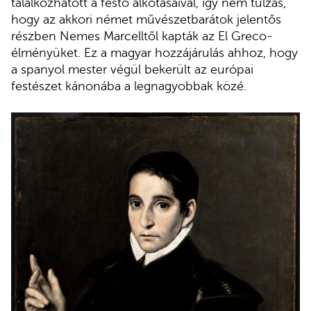
találkozhatott a festő alkotásaival, így nem túlzás,
hogy az akkori német művészetbarátok jelentős
részben Nemes Marcelltől kapták az El Greco-
élményüket. Ez a magyar hozzájárulás ahhoz, hogy
a spanyol mester végül bekerült az európai
festészet kánonába a legnagyobbak közé.