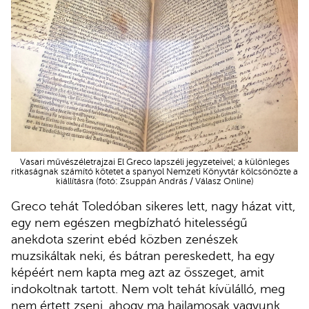
Vasari művészéletrajzai El Greco lapszéli jegyzeteivel; a különleges
ritkaságnak számító kötetet a spanyol Nemzeti Könyvtár kölcsönözte a
kiállításra (fotó: Zsuppán András / Válasz Online)
Greco tehát Toledóban sikeres lett, nagy házat vitt,
egy nem egészen megbízható hitelességű
anekdota szerint ebéd közben zenészek
muzsikáltak neki, és bátran pereskedett, ha egy
képéért nem kapta meg azt az összeget, amit
indokoltnak tartott. Nem volt tehát kívülálló, meg
nem értett zseni, ahogy ma hajlamosak vagyunk