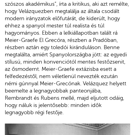
szószos akadémikus”, írta a kritikus, aki azt remélte,
hogy Velázquezben megtalálja az általa csodált
modern irányzatok előfutárát, de kiderült, hogy
ehhez a spanyol mester túl realista és túl
hagyományos. Ebben a lelkiállapotban talált rá
Meier-Graefe El Grecóra, részben a Pradóban,
részben aztán egy toledói kiránduláson. Benne
megtalálta, amiért Spanyolországba jött: az egyedi
stílusú, minden konvenciótól mentes festőzsenit,
az ősmodernt. Meier-Graefe extázisba esett a
felfedezéstől, nem véletlenül nevezték ezután
némi gúnnyal Meier-Grecónak. Velázquez helyett
beemelte a legnagyobbak panteonjába,
Rembrandt és Rubens mellé, majd eljutott odáig,
hogy náluk is jelentősebb: minden idők
legnagyobb régi festője.