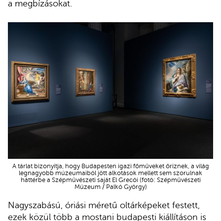
a megbízásokat.
A tárlat bizonyítja, hogy Budapesten igazi főműveket őriznek, a világ
legnagyobb múzeumaiból jött alkotások mellett sem szorulnak
háttérbe a Szépművészeti saját El Grecói (fotó: Szépművészeti
Múzeum / Palkó György)
Nagyszabású, óriási méretű oltárképeket festett,
ezek közül több a mostani budapesti kiállításon is