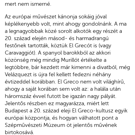
mert nem ismerné.
Az európai művészet kánonja sokáig jóval
képlékenyebb volt, mint ahogy gondolnánk. A ma
a legnagyobbak közé sorolt alkotók egy részét a
20. század elején másod- és harmadrangú
festőnek tartották, köztük El Grecót is (vagy
Caravaggiót). A spanyol barokkból az akkori
közönség még mindig Murillót értékelte a
legtöbbre, bár kezdett már kimenni a divatból, még
Velázquezt is újra fel kellett fedezni néhány
évtizeddel korábban. El Greco nem volt világhírű,
ahogy a saját korában sem volt az: a halála után
háromszáz évvel futott be igazán nagy pályát.
Jelentős részben ez magyarázza, miért lett
Budapest a 20. század eleji El Greco-kultusz egyik
európai központja, és hogyan válhatott pont a
Szépművészeti Múzeum öt jelentős művének
birtokosává.