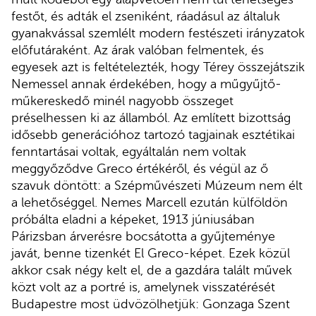
festőt, és adták el zseniként, ráadásul az általuk
gyanakvással szemlélt modern festészeti irányzatok
előfutáraként. Az árak valóban felmentek, és
egyesek azt is feltételezték, hogy Térey összejátszik
Nemessel annak érdekében, hogy a műgyűjtő-
műkereskedő minél nagyobb összeget
préselhessen ki az államból. Az említett bizottság
idősebb generációhoz tartozó tagjainak esztétikai
fenntartásai voltak, egyáltalán nem voltak
meggyőződve Greco értékéről, és végül az ő
szavuk döntött: a Szépművészeti Múzeum nem élt
a lehetőséggel. Nemes Marcell ezután külföldön
próbálta eladni a képeket, 1913 júniusában
Párizsban árverésre bocsátotta a gyűjteménye
javát, benne tizenkét El Greco-képet. Ezek közül
akkor csak négy kelt el, de a gazdára talált művek
közt volt az a portré is, amelynek visszatérését
Budapestre most üdvözölhetjük: Gonzaga Szent