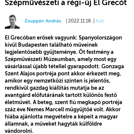
Szépművészeti a régi-új El Grecót
Zsuppán András
| 2022.11.18. |
Kult
El Grecóban erősek vagyunk: Spanyolországon
kívül Budapesten található műveinek
legjelentősebb gyűjteménye. Öt festmény a
Szépművészeti Múzeumban, amely most egy
vásárlással újabb tétellel gyarapodott. Gonzaga
Szent Alajos portréja pont akkor érkezett meg,
amikor egy nemzetközi szinten is jelentős,
rendkívül gazdag kiállítás mutatja be az
avantgárd előfutárának tartott különös festő
életművét. A beteg, szent fiú megkapó portréja
száz éve Nemes Marcell műgyűjtőé volt. Akkor
hiába ajánlotta megvételre a képeit a magyar
államnak, a műveket hagyták külföldre
vándorolni.