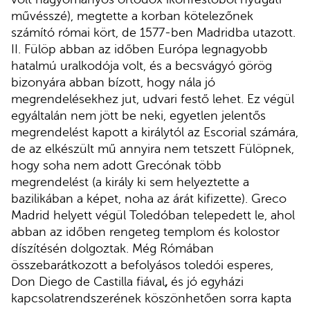
művésszé), megtette a korban kötelezőnek
számító római kört, de 1577-ben Madridba utazott.
II. Fülöp abban az időben Európa legnagyobb
hatalmú uralkodója volt, és a becsvágyó görög
bizonyára abban bízott, hogy nála jó
megrendelésekhez jut, udvari festő lehet. Ez végül
egyáltalán nem jött be neki, egyetlen jelentős
megrendelést kapott a királytól az Escorial számára,
de az elkészült mű annyira nem tetszett Fülöpnek,
hogy soha nem adott Grecónak több
megrendelést (a király ki sem helyeztette a
bazilikában a képet, noha az árát kifizette). Greco
Madrid helyett végül Toledóban telepedett le, ahol
abban az időben rengeteg templom és kolostor
díszítésén dolgoztak. Még Rómában
összebarátkozott a befolyásos toledói esperes,
Don Diego de Castilla fiával
,
és jó egyházi
kapcsolatrendszerének köszönhetően sorra kapta