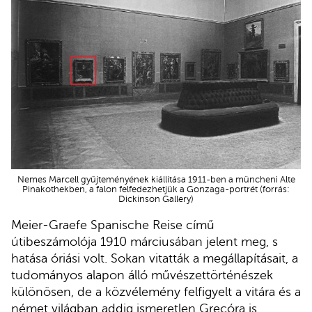
Nemes Marcell gyűjteményének kiállítása 1911-ben a müncheni Alte
Pinakothekben, a falon felfedezhetjük a Gonzaga-portrét (forrás:
Dickinson Gallery)
Meier-Graefe Spanische Reise című
útibeszámolója 1910 márciusában jelent meg, s
hatása óriási volt. Sokan vitatták a megállapításait, a
tudományos alapon álló művészettörténészek
különösen, de a közvélemény felfigyelt a vitára és a
német világban addig ismeretlen Grecóra is.