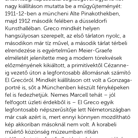
nagy kiállításon mutatta be a műgyűjteményét:
1911-12-ben a müncheni Alte Pinakothekben,
majd 1912 második felében a düsseldorfi
Kunsthalléban. Greco mindkét helyen
hangsúlyosan szerepelt, az első tárlaton nyolc, a
másodikon már tíz művel, a második tárlat térbeli
elrendezése is egyértelműen Meier-Graefe
elméletét jelenítette meg a modern törekvések
előzményének kikiáltott, a primitívektől Cézanne-
ig vezető úton a legfontosabb állomásnak számító
El Grecóról. Mindkét kiállításon ott volt a Gonzaga-
portré is, sőt a Münchenben készült fényképeken
fel is fedezhetjük. Nemes Marcell tehát – jól
felfogott üzleti érdekből is – El Greco egyik
legfontosabb népszerűsítője lett Németországban
már csak azért is, mert ennyi könnyen mozdítható
kép akkoriban másoknál nem volt. A korabeli
műértő közönség múzeumban ritkán