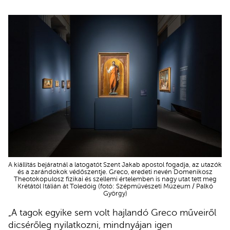
A kiállítás bejáratnál a latogatót Szent Jakab apostol fogadja, az utazók
és a zarándokok védőszentje. Greco, eredeti nevén Domenikosz
Theotokopulosz fizikai és szellemi értelemben is nagy utat tett meg
Krétától Itálián át Toledóig (fotó: Szépművészeti Múzeum / Palkó
György)
„A tagok egyike sem volt hajlandó Greco műveiről
dicsérőleg nyilatkozni, mindnyájan igen