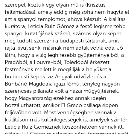
szerepel, köztük egy olyan mű is (Krisztus
feltámadása), amely eddig még soha nem hagyta el
azt a spanyol templomot, ahova készült. A kiállítás
kurátora, Leticia Ruiz Gómez a festő legismertebb
spanyol kutatójának számít, számos olyan képet
meg tudott szerezni a budapesti tárlatnak, amit
rajta kívül senki másnak nem adtak volna oda. Jó
látni, hogy a világ leghíresebb gyűjteményeiből, a
Pradóból, a Louvre-ból, Toledóból érkezett
festmények mellett is megállják a helyüket a
budapesti képek: az Angyali üdvözlet és a
Bűnbánó Magdolna igazi főmű, tényleg nagyon
szerencsés pillanata volt a hazai műgyűjtésnek,
hogy Magyarország ezekhez annak idején
hozzájuthatott, amikor El Greco csillaga éppen
feljövőben volt. Most vendégségben vannak a
kiállításon más különlegességek is, amelyek szintén
Leticia Ruiz Gomeznek köszönhetően vannak itt,
például El Greco mindössze négy fennmaradt saját