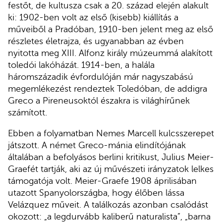
festőt, de kultusza csak a 20. század elején alakult
ki: 1902-ben volt az első (kisebb) kiállítás a
műveiből a Pradóban, 1910-ben jelent meg az első
részletes életrajza, és ugyanabban az évben
nyitotta meg XIII. Alfonz király múzeummá alakított
toledói lakóházát. 1914-ben, a halála
háromszázadik évfordulóján már nagyszabású
megemlékezést rendeztek Toledóban, de addigra
Greco a Pireneusoktól északra is világhírűnek
számított.
Ebben a folyamatban Nemes Marcell kulcsszerepet
játszott. A német Greco-mánia elindítójának
általában a befolyásos berlini kritikust, Julius Meier-
Graefét tartják, aki az új művészeti irányzatok lelkes
támogatója volt. Meier-Graefe 1908 áprilisában
utazott Spanyolországba, hogy élőben lássa
Velázquez műveit. A találkozás azonban csalódást
okozott: „a legdurvább kaliberű naturalista”, „barna