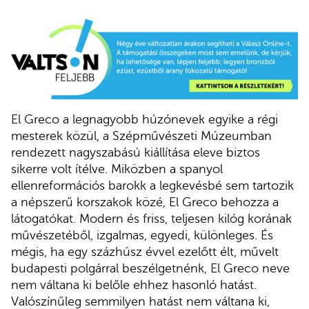
El Greco a legnagyobb húzónevek egyike a régi
mesterek közül, a Szépművészeti Múzeumban
rendezett nagyszabású kiállítása eleve biztos
sikerre volt ítélve. Miközben a spanyol
ellenreformációs barokk a legkevésbé sem tartozik
a népszerű korszakok közé, El Greco behozza a
látogatókat. Modern és friss, teljesen kilóg korának
művészetéből, izgalmas, egyedi, különleges. És
mégis, ha egy százhúsz évvel ezelőtt élt, művelt
budapesti polgárral beszélgetnénk, El Greco neve
nem váltana ki belőle ehhez hasonló hatást.
Valószínűleg semmilyen hatást nem váltana ki,