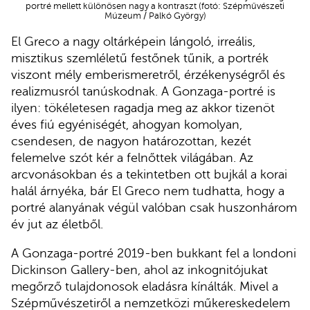
portré mellett különösen nagy a kontraszt (fotó: Szépművészeti
Múzeum / Palkó György)
El Greco a nagy oltárképein lángoló, irreális,
misztikus szemléletű festőnek tűnik, a portrék
viszont mély emberismeretről, érzékenységről és
realizmusról tanúskodnak. A Gonzaga-portré is
ilyen: tökéletesen ragadja meg az akkor tizenöt
éves fiú egyéniségét, ahogyan komolyan,
csendesen, de nagyon határozottan, kezét
felemelve szót kér a felnőttek világában. Az
arcvonásokban és a tekintetben ott bujkál a korai
halál árnyéka, bár El Greco nem tudhatta, hogy a
portré alanyának végül valóban csak huszonhárom
év jut az életből.
A Gonzaga-portré 2019-ben bukkant fel a londoni
Dickinson Gallery-ben, ahol az inkognitójukat
megőrző tulajdonosok eladásra kínálták. Mivel a
Szépművészetiről a nemzetközi műkereskedelem