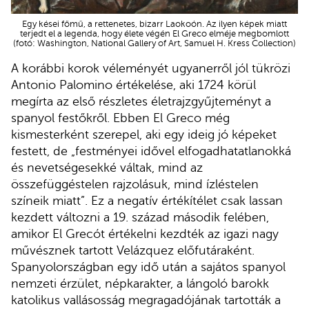
Egy kései főmű, a rettenetes, bizarr Laokoón. Az ilyen képek miatt
terjedt el a legenda, hogy élete végén El Greco elméje megbomlott
(fotó: Washington, National Gallery of Art, Samuel H. Kress Collection)
A korábbi korok véleményét ugyanerről jól tükrözi
Antonio Palomino értékelése, aki 1724 körül
megírta az első részletes életrajzgyűjteményt a
spanyol festőkről. Ebben El Greco még
kismesterként szerepel, aki egy ideig jó képeket
festett, de „festményei idővel elfogadhatatlanokká
és nevetségesekké váltak, mind az
összefüggéstelen rajzolásuk, mind ízléstelen
színeik miatt”. Ez a negatív értékítélet csak lassan
kezdett változni a 19. század második felében,
amikor El Grecót értékelni kezdték az igazi nagy
művésznek tartott Velázquez előfutáraként.
Spanyolországban egy idő után a sajátos spanyol
nemzeti érzület, népkarakter, a lángoló barokk
katolikus vallásosság megragadójának tartották a