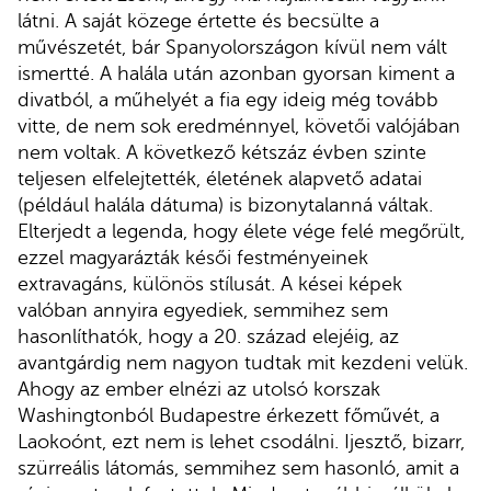
látni. A saját közege értette és becsülte a
művészetét, bár Spanyolországon kívül nem vált
ismertté. A halála után azonban gyorsan kiment a
divatból, a műhelyét a fia egy ideig még tovább
vitte, de nem sok eredménnyel, követői valójában
nem voltak. A következő kétszáz évben szinte
teljesen elfelejtették, életének alapvető adatai
(például halála dátuma) is bizonytalanná váltak.
Elterjedt a legenda, hogy élete vége felé megőrült,
ezzel magyarázták késői festményeinek
extravagáns, különös stílusát. A kései képek
valóban annyira egyediek, semmihez sem
hasonlíthatók, hogy a 20. század elejéig, az
avantgárdig nem nagyon tudtak mit kezdeni velük.
Ahogy az ember elnézi az utolsó korszak
Washingtonból Budapestre érkezett főművét, a
Laokoónt, ezt nem is lehet csodálni. Ijesztő, bizarr,
szürreális látomás, semmihez sem hasonló, amit a