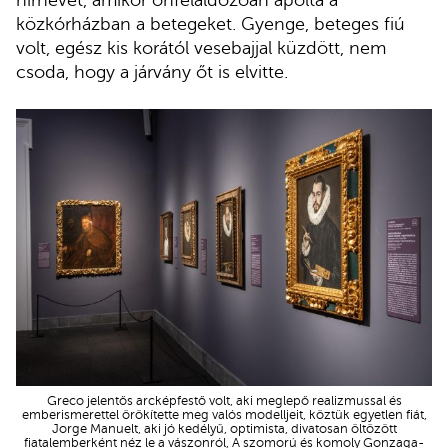
közkórházban a betegeket. Gyenge, beteges fiú
volt, egész kis korától vesebajjal küzdött, nem
csoda, hogy a járvány őt is elvitte.
Greco jelentős arcképfestő volt, aki meglepő realizmussal és
emberismerettel örökítette meg valós modelljeit, köztük egyetlen fiát,
Jorge Manuelt, aki jó kedélyű, optimista, divatosan öltözött
fiatalemberként néz le a vászonról, A szomorú és komoly Gonzaga-