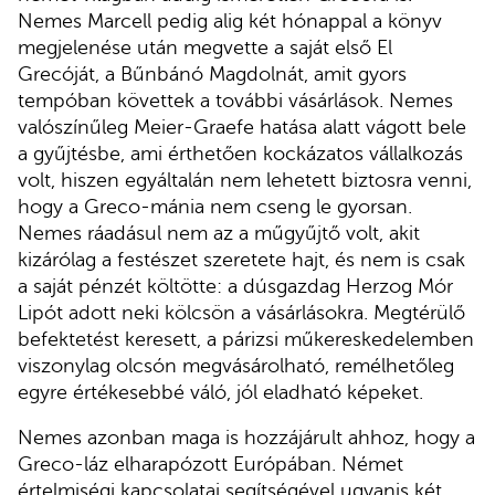
Nemes Marcell pedig alig két hónappal a könyv
megjelenése után megvette a saját első El
Grecóját, a Bűnbánó Magdolnát, amit gyors
tempóban követtek a további vásárlások. Nemes
valószínűleg Meier-Graefe hatása alatt vágott bele
a gyűjtésbe, ami érthetően kockázatos vállalkozás
volt, hiszen egyáltalán nem lehetett biztosra venni,
hogy a Greco-mánia nem cseng le gyorsan.
Nemes ráadásul nem az a műgyűjtő volt, akit
kizárólag a festészet szeretete hajt, és nem is csak
a saját pénzét költötte: a dúsgazdag Herzog Mór
Lipót adott neki kölcsön a vásárlásokra. Megtérülő
befektetést keresett, a párizsi műkereskedelemben
viszonylag olcsón megvásárolható, remélhetőleg
egyre értékesebbé váló, jól eladható képeket.
Nemes azonban maga is hozzájárult ahhoz, hogy a
Greco-láz elharapózott Európában. Német
értelmiségi kapcsolatai segítségével ugyanis két