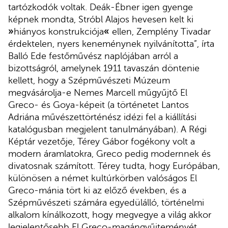
tartózkodók voltak. Deák-Ébner igen gyenge
képnek mondta, Stróbl Alajos hevesen kelt ki
»
hiányos konstrukciója
«
ellen, Zemplény Tivadar
érdektelen, nyers keneménynek nyilvánította”, írta
Balló Ede festőművész naplójában arról a
bizottságról, amelynek 1911 tavaszán döntenie
kellett, hogy a Szépművészeti Múzeum
megvásárolja-e Nemes Marcell műgyűjtő El
Greco- és Goya-képeit (a történetet Lantos
Adriána művészettörténész idézi fel a kiállítási
katalógusban megjelent tanulmányában). A Régi
Képtár vezetője, Térey Gábor fogékony volt a
modern áramlatokra, Greco pedig modernnek és
divatosnak számított. Térey tudta, hogy Európában,
különösen a német kultúrkörben valóságos El
Greco-mánia tört ki az előző években, és a
Szépművészeti számára egyedülálló, történelmi
alkalom kínálkozott, hogy megvegye a világ akkor
legjelentősebb El Greco-magángyűjteményét.