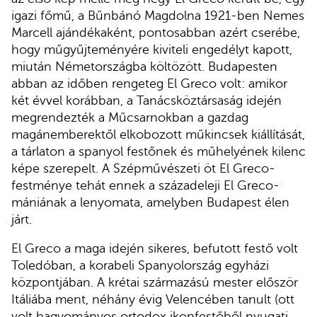
igazi főmű, a Bűnbánó Magdolna 1921-ben Nemes
Marcell ajándékaként, pontosabban azért cserébe,
hogy műgyűjteményére kiviteli engedélyt kapott,
miután Németországba költözött. Budapesten
abban az időben rengeteg El Greco volt: amikor
két évvel korábban, a Tanácsköztársaság idején
megrendezték a Műcsarnokban a gazdag
magánemberektől elkobozott műkincsek kiállítását,
a tárlaton a spanyol festőnek és műhelyének kilenc
képe szerepelt. A Szépművészeti öt El Greco-
festménye tehát ennek a századeleji El Greco-
mániának a lenyomata, amelyben Budapest élen
járt.
El Greco a maga idején sikeres, befutott festő volt
Toledóban, a korabeli Spanyolország egyházi
központjában. A krétai származású mester először
Itáliába ment, néhány évig Velencében tanult (ott
volt hagyományos ortodox ikonfestőből nyugati