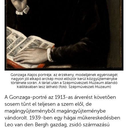
Gonzaga Alajos portréja: az érzékeny, modelljének egyéniségét
nagyon jól elkapó arckép most először kerül közgyűjteménybe
története során. A tárlat után a Szépművészeti Múzeum állandó
kiállításában lesz látható (fotó: Szépművészeti Múzeum)
A Gonzaga-portré az 1913-as árverést követően
sosem tűnt el teljesen a szem elől, de
magángyűjteményből magángyűjteménybe
vándorolt. 1939-ben egy hágai műkereskedésben
Leo van den Bergh gazdag, zsidó származású