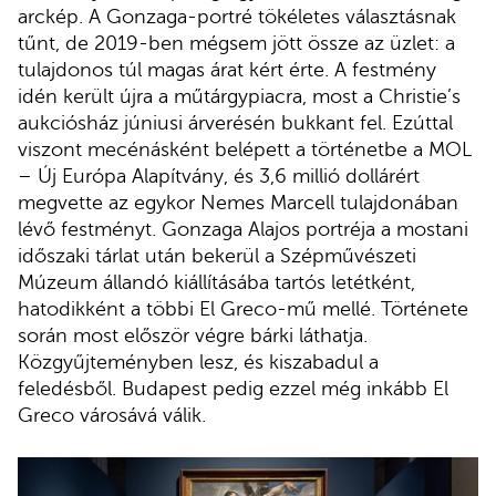
arckép. A Gonzaga-portré tökéletes választásnak
tűnt, de 2019-ben mégsem jött össze az üzlet: a
tulajdonos túl magas árat kért érte. A festmény
idén került újra a műtárgypiacra, most a Christie’s
aukciósház júniusi árverésén bukkant fel. Ezúttal
viszont mecénásként belépett a történetbe a MOL
– Új Európa Alapítvány, és 3,6 millió dollárért
megvette az egykor Nemes Marcell tulajdonában
lévő festményt. Gonzaga Alajos portréja a mostani
időszaki tárlat után bekerül a Szépművészeti
Múzeum állandó kiállításába tartós letétként,
hatodikként a többi El Greco-mű mellé. Története
során most először végre bárki láthatja.
Közgyűjteményben lesz, és kiszabadul a
feledésből. Budapest pedig ezzel még inkább El
Greco városává válik.