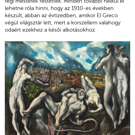
régi mesterek festettek. Minden további nélkül el
lehetne róla hinni, hogy az 1910-es években
készült, abban az évtizedben, amikor El Greco
végül világsztár lett, mert a korszellem valahogy
odaért ezekhez a késői alkotásokhoz.