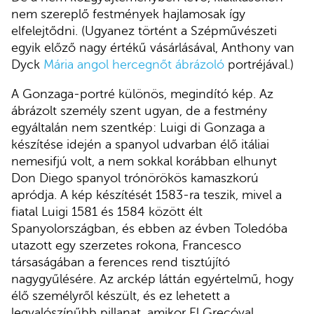
nem szereplő festmények hajlamosak így
elfelejtődni. (Ugyanez történt a Szépművészeti
egyik előző nagy értékű vásárlásával, Anthony van
Dyck
Mária angol hercegnőt ábrázoló
portréjával.)
A Gonzaga-portré különös, megindító kép. Az
ábrázolt személy szent ugyan, de a festmény
egyáltalán nem szentkép: Luigi di Gonzaga a
készítése idején a spanyol udvarban élő itáliai
nemesifjú volt, a nem sokkal korábban elhunyt
Don Diego spanyol trónörökös kamaszkorú
apródja. A kép készítését 1583-ra teszik, mivel a
fiatal Luigi 1581 és 1584 között élt
Spanyolországban, és ebben az évben Toledóba
utazott egy szerzetes rokona, Francesco
társaságában a ferences rend tisztújító
nagygyűlésére. Az arckép láttán egyértelmű, hogy
élő személyről készült, és ez lehetett a
legvalószínűbb pillanat, amikor El Grecóval