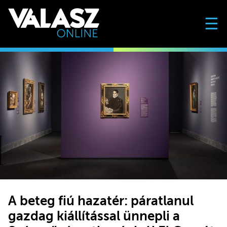
☰
A beteg fiú hazatér: páratlanul
gazdag kiállítással ünnepli a