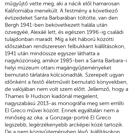
műgyűjtő vette meg, aki a nácik elől hamarosan
Kaliforniába menekült. A festmény a következő
évtizedeket Santa Barbarában töltötte, van den
Bergh 1941-ben bekövetkezett halála után
özvegyéé, Alexáé lett, és egészen 1996-ig családi
tulajdonban maradt. Míg a két háború közötti
időszakban rendszeresen felbukkant kiállításokon,
1941 után mindössze egyszer láthatta a
nagyközönség, amikor 1985-ben a Santa Barbara-i
helyi múzeum ottani magángyűjteményeket
bemutató tárlatára kölcsönadták. Szerepelt ugyan
időnként a festő életművét bemutató könyvekben,
de valójában nem volt szem előtt. Jellemző, hogy a
Thames & Hudson kiadónál megjelent,
nagyszabású 2013-as monográfia meg sem említi
El Greco művei között. Ennek egyáltalán nem a
minőség az oka: a Gonzaga-portré El Greco
legszebb, legérzékenyebb arcképei közé tartozik.
De a nem közgyűjteményben lévő, kiállításokon