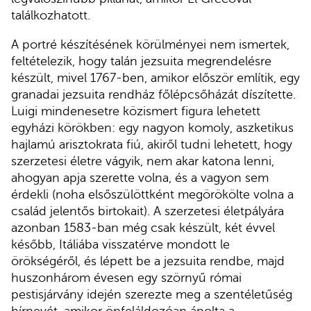
találkozhatott.
A portré készítésének körülményei nem ismertek,
feltételezik, hogy talán jezsuita megrendelésre
készült, mivel 1767-ben, amikor először említik, egy
granadai jezsuita rendház főlépcsőházát díszítette.
Luigi mindenesetre közismert figura lehetett
egyházi körökben: egy nagyon komoly, aszketikus
hajlamú arisztokrata fiú, akiről tudni lehetett, hogy
szerzetesi életre vágyik, nem akar katona lenni,
ahogyan apja szerette volna, és a vagyon sem
érdekli (noha elsőszülöttként megörökölte volna a
család jelentős birtokait). A szerzetesi életpályára
azonban 1583-ban még csak készült, két évvel
később, Itáliába visszatérve mondott le
örökségéről, és lépett be a jezsuita rendbe, majd
huszonhárom évesen egy szörnyű római
pestisjárvány idején szerezte meg a szentéletűség
hírnevét, amikor önfeláldozóan ápolta a