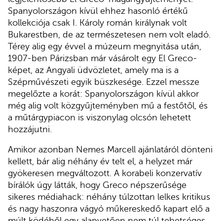
Spanyolországon kívül ehhez hasonló értékű
kollekciója csak I. Károly román királynak volt
Bukarestben, de az természetesen nem volt eladó.
Térey alig egy évvel a múzeum megnyitása után,
1907-ben Párizsban már vásárolt egy El Greco-
képet, az Angyali üdvözletet, amely ma is a
Szépművészeti egyik büszkesége. Ezzel messze
megelőzte a korát: Spanyolországon kívül akkor
még alig volt közgyűjteményben mű a festőtől, és
a műtárgypiacon is viszonylag olcsón lehetett
hozzájutni.
Amikor azonban Nemes Marcell ajánlatáról dönteni
kellett, bár alig néhány év telt el, a helyzet már
gyökeresen megváltozott. A korabeli konzervatív
bírálók úgy látták, hogy Greco népszerűsége
sikeres médiahack: néhány túlzottan lelkes kritikus
és nagy haszonra vágyó műkereskedő kapart elő a
múlt ködéből egy alapvetően nem túl tehetséges