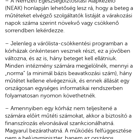
– A Nemzeti Egészségbiztosítási Alapkezelő
(NEAK) honlapján lehetőség lesz rá, hogy a beteg a
műtéteket elvégző szolgáltatók listáját a várakozási
napok száma szerint növekvő vagy csökkenő
sorrendben lekérdezze.
– Jelenleg a várólista-csökkentési programban a
kórházak önkéntesen vesznek részt, ez a jövőben
változna, és az is, hány beteget kell ellátniuk.
Minden intézmény számára megjelölnék, mennyi a
„norma” (a minimál bázis beavatkozási szám), hány
műtétet kellene elvégezniük, és ennek állását egy
országosan egységes informatikai rendszerben
folyamatosan nyomon követhetnék.
– Amennyiben egy kórház nem teljesítené a
számára előírt műtéti számokat, akkor a biztosító a
finanszírozás elvonásával szankcionálhatná.
Magyarul bezárathatná. A működés felfüggesztése
nem a belügyminiszter, hanem az országos