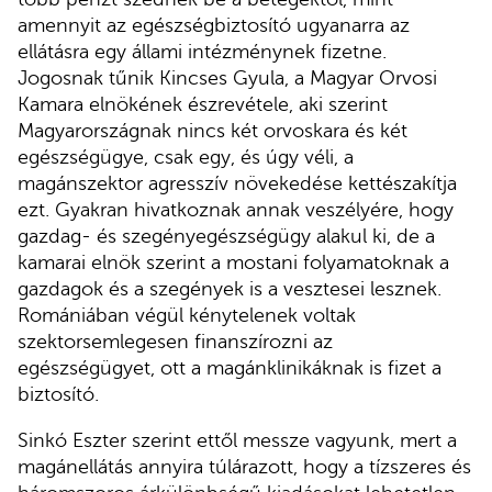
amennyit az egészségbiztosító ugyanarra az
ellátásra egy állami intézménynek fizetne.
Jogosnak tűnik Kincses Gyula, a Magyar Orvosi
Kamara elnökének észrevétele, aki szerint
Magyarországnak nincs két orvoskara és két
egészségügye, csak egy, és úgy véli, a
magánszektor agresszív növekedése kettészakítja
ezt. Gyakran hivatkoznak annak veszélyére, hogy
gazdag- és szegényegészségügy alakul ki, de a
kamarai elnök szerint a mostani folyamatoknak a
gazdagok és a szegények is a vesztesei lesznek.
Romániában végül kénytelenek voltak
szektorsemlegesen finanszírozni az
egészségügyet, ott a magánklinikáknak is fizet a
biztosító.
Sinkó Eszter szerint ettől messze vagyunk, mert a
magánellátás annyira túlárazott, hogy a tízszeres és