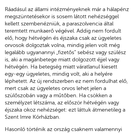
Ráadásul az állami intézményeknek már a hálapénz
megszüntetésekor is sosem látott nehézséggel
kellett szembenézniük, a paraszolvencia által
teremtett munkaerő végével. Addig nem fordult
elő, hogy hétvégén és éjszaka csak az ügyeletes
orvosok dolgoztak volna, mindig jelen volt még
legalább ugyanannyi „fizetős” sebész vagy szülész
is, aki a magánbetege miatt dolgozott éjjel vagy
hétvégén. Ha betegség miatt váratlanul kiesett
egy-egy ügyeletes, mindig volt, aki a helyére
léphetett. Az új rendszerben ez nem fordulhat elő,
mert csak az ügyeletes orvos lehet jelen a
szülőszobán vagy a műtőben. Ha csökken a
személyzet létszáma, az először hétvégén vagy
éjszaka okoz nehézséget: ezt láttuk átmenetileg a
Szent Imre Kórházban.
Hasonló történik az ország csaknem valamennyi