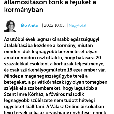
államosításon törik a fejüket a
kormányban
Élő Anita
| 2022.10.05. |
Nagytotál
Az utóbbi évek legmarkánsabb egészségügyi
átalakításába kezdene a kormány, miután
minden idők legnagyobb béremelését olyan
amatőr módon osztották ki, hogy hatására 20
százalékkal csökkent a kórházak teljesítménye,
és csak szürkehályogműtétre 18 ezer ember vár.
Mindez a magánegészségügybe tereli a
betegeket, a privátkórházak így olyan tömegben
szívják el a szakembereket, hogy legutóbb a
Szent Imre Kórház, a főváros második
legnagyobb szülészete nem tudott hétvégi
ügyeletet kiállítani. A Válasz Online birtokában
levő tervek célja az orvoshiány enyhítése, ennek