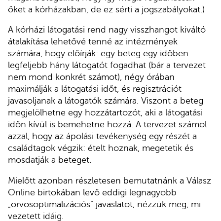
őket a kórházakban, de ez sérti a jogszabályokat.)
A kórházi látogatási rend nagy visszhangot kiváltó
átalakítása lehetővé tenné az intézmények
számára, hogy előírják: egy beteg egy időben
legfeljebb hány látogatót fogadhat (bár a tervezet
nem mond konkrét számot), négy órában
maximálják a látogatási időt, és regisztrációt
javasoljanak a látogatók számára. Viszont a beteg
megjelölhetne egy hozzátartozót, aki a látogatási
időn kívül is bemehetne hozzá. A tervezet számol
azzal, hogy az ápolási tevékenység egy részét a
családtagok végzik: ételt hoznak, megetetik és
mosdatják a beteget.
Mielőtt azonban részletesen bemutatnánk a Válasz
Online birtokában levő eddigi legnagyobb
„orvosoptimalizációs” javaslatot, nézzük meg, mi
vezetett idáig.