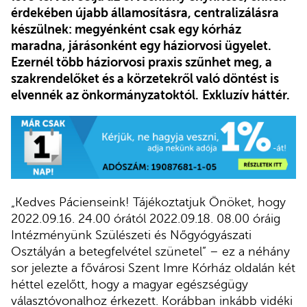
érdekében újabb államosításra, centralizálásra
készülnek: megyénként csak egy kórház
maradna, járásonként egy háziorvosi ügyelet.
Ezernél több háziorvosi praxis szűnhet meg, a
szakrendelőket és a körzetekről való döntést is
elvennék az önkormányzatoktól.
Exkluzív háttér.
„Kedves Pácienseink! Tájékoztatjuk Önöket, hogy
2022.09.16. 24.00 órától 2022.09.18. 08.00 óráig
Intézményünk Szülészeti és Nőgyógyászati
Osztályán a betegfelvétel szünetel” – ez a néhány
sor jelezte a fővárosi Szent Imre Kórház oldalán két
héttel ezelőtt, hogy a magyar egészségügy
választóvonalhoz érkezett. Korábban inkább vidéki