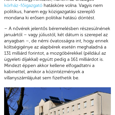
kórház-főigazgató
hatásköre volna. Vagyis nem
politikus, hanem egy közigazgatási szereplő
mondana ki erősen politikai hatású döntést.
– A nővérek jelentős béremelésben részesülnének
januártól – vagy júliustól, két dátum is szerepel az
anyagban –, de némi óvatosságra int, hogy ennek
költségigénye az alapbérek esetén meghaladná a
131 milliárd forintot, a mozgóbérekkel (például az
ügyeleti díjakkal) együtt pedig a 161 milliárdot is.
Mindezt éppen akkor kellene elfogadtatni a
kabinettel, amikor a közintézmények a
villanyszámlájukat sem fizethetik be.