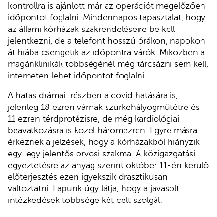
kontrollra is ajánlott már az operációt megelőzően
időpontot foglalni. Mindennapos tapasztalat, hogy
az állami kórházak szakrendeléseire be kell
jelentkezni, de a telefont hosszú órákon, napokon
át hiába csengetik az időpontra várók. Miközben a
magánklinikák többségénél még tárcsázni sem kell,
interneten lehet időpontot foglalni.
A hatás drámai: részben a covid hatására is,
jelenleg 18 ezren várnak szürkehályogműtétre és
11 ezren térdprotézisre, de még kardiológiai
beavatkozásra is közel háromezren. Egyre másra
érkeznek a jelzések, hogy a kórházakból hiányzik
egy-egy jelentős orvosi szakma. A közigazgatási
egyeztetésre az anyag szerint október 11-én kerülő
előterjesztés ezen igyekszik drasztikusan
változtatni. Lapunk úgy látja, hogy a javasolt
intézkedések többsége két célt szolgál: