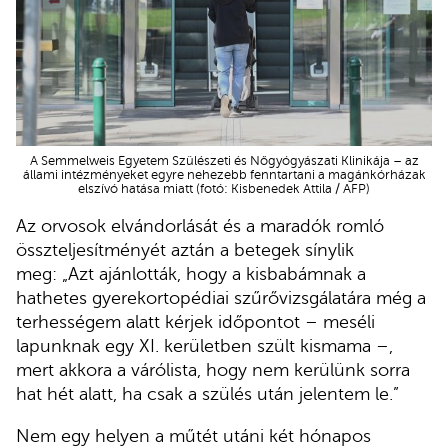
A Semmelweis Egyetem Szülészeti és Nőgyógyászati Klinikája – az
állami intézményeket egyre nehezebb fenntartani a magánkórházak
elszívó hatása miatt (fotó: Kisbenedek Attila / AFP)
Az orvosok elvándorlását és a maradók romló
összteljesítményét aztán a betegek sínylik
meg: „Azt ajánlották, hogy a kisbabámnak a
hathetes gyerekortopédiai szűrővizsgálatára még a
terhességem alatt kérjek időpontot – meséli
lapunknak egy XI. kerületben szült kismama –,
mert akkora a várólista, hogy nem kerülünk sorra
hat hét alatt, ha csak a szülés után jelentem le.”
Nem egy helyen a műtét utáni két hónapos