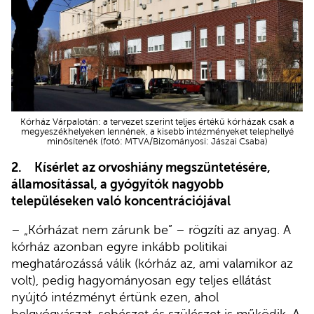
Kórház Várpalotán: a tervezet szerint teljes értékű kórházak csak a
megyeszékhelyeken lennének, a kisebb intézményeket telephellyé
minősítenék (fotó: MTVA/Bizományosi: Jászai Csaba)
2.
Kísérlet az orvoshiány megszüntetésére,
államosítással, a gyógyítók nagyobb
településeken való koncentrációjával
– „Kórházat nem zárunk be” – rögzíti az anyag. A
kórház azonban egyre inkább politikai
meghatározássá válik (kórház az, ami valamikor az
volt), pedig hagyományosan egy teljes ellátást
nyújtó intézményt értünk ezen, ahol