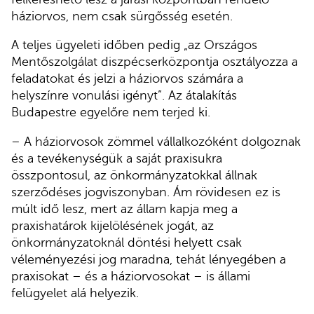
háziorvos, nem csak sürgősség esetén.
A teljes ügyeleti időben pedig „az Országos
Mentőszolgálat diszpécserközpontja osztályozza a
feladatokat és jelzi a háziorvos számára a
helyszínre vonulási igényt”. Az átalakítás
Budapestre egyelőre nem terjed ki.
– A háziorvosok zömmel vállalkozóként dolgoznak
és a tevékenységük a saját praxisukra
összpontosul, az önkormányzatokkal állnak
szerződéses jogviszonyban. Ám rövidesen ez is
múlt idő lesz, mert az állam kapja meg a
praxishatárok kijelölésének jogát, az
önkormányzatoknál döntési helyett csak
véleményezési jog maradna, tehát lényegében a
praxisokat – és a háziorvosokat – is állami
felügyelet alá helyezik.