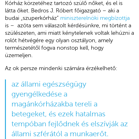
Kórház körzetéhez tartozó szülő nőket, és el is
látta őket. Bedros J. Róbert főigazgató – aki a
budai „szuperkórház”
miniszterelnöki megbízottja
is – azóta sem válaszolt kérdésünkre, mi történt a
szülészeten, ami miatt kénytelenek voltak lehúzni a
rolót hétvégére egy olyan osztályon, amely
természetétől fogva nonstop kell, hogy
üzemeljen.
Az ok persze mindenki számára érzékelhető:
az állami egészségügy
gyengélkedése a
magánkórházakba tereli a
betegeket, és ezek hatalmas
tempóban fejlődnek és elszívják az
állami szférától a munkaerőt.