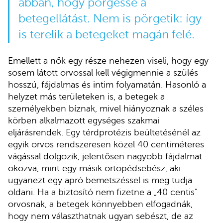
abban, hogy pörgesse a
betegellátást. Nem is pörgetik: így
is terelik a betegeket magán felé.
Emellett a nők egy része nehezen viseli, hogy egy
sosem látott orvossal kell végigmennie a szülés
hosszú, fájdalmas és intim folyamatán. Hasonló a
helyzet más területeken is, a betegek a
személyekben bíznak, mivel hiányoznak a széles
körben alkalmazott egységes szakmai
eljárásrendek. Egy térdprotézis beültetésénél az
egyik orvos rendszeresen közel 40 centiméteres
vágással dolgozik, jelentősen nagyobb fájdalmat
okozva, mint egy másik ortopédsebész, aki
ugyanezt egy apró bemetszéssel is meg tudja
oldani. Ha a biztosító nem fizetne a „40 centis”
orvosnak, a betegek könnyebben elfogadnák,
hogy nem választhatnak ugyan sebészt, de az