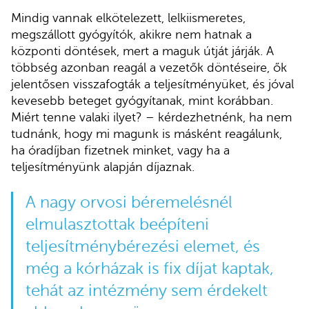
Mindig vannak elkötelezett, lelkiismeretes,
megszállott gyógyítók, akikre nem hatnak a
központi döntések, mert a maguk útját járják. A
többség azonban reagál a vezetők döntéseire, ők
jelentősen visszafogták a teljesítményüket, és jóval
kevesebb beteget gyógyítanak, mint korábban.
Miért tenne valaki ilyet? – kérdezhetnénk, ha nem
tudnánk, hogy mi magunk is másként reagálunk,
ha óradíjban fizetnek minket, vagy ha a
teljesítményünk alapján díjaznak.
A nagy orvosi béremelésnél
elmulasztottak beépíteni
teljesítménybérezési elemet, és
még a kórházak is fix díjat kaptak,
tehát az intézmény sem érdekelt