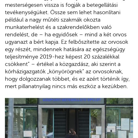
mesterségesen vissza is fogják a betegellátási
tevékenységüket. Össze sem lehet hasonlítani
például a nagy műtéti szakmák okozta
munkaterhelést és a szakrendelőkben való
rendelést, de – ha egyidősek – mind a két orvos
ugyanazt a bért kapja. Ez felbőszítette az orvosok
egy részét, mindennek hatására az egészségügy
teljesítménye 2019-hez képest 20 százalékkal
csökkent” – értékel a közgazdász, aki szerint a
kórházigazgatók „könyörögnek” az orvosoknak,
hogy dolgozzanak többet, és ez azért történik így,
mert pillanatnyilag nincs más eszköz a kezükben.