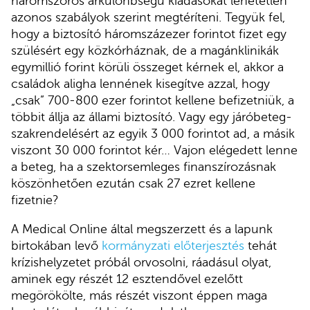
háromszoros árkülönbségű kiadásokat lehetetlen
azonos szabályok szerint megtéríteni. Tegyük fel,
hogy a biztosító háromszázezer forintot fizet egy
szülésért egy közkórháznak, de a magánklinikák
egymillió forint körüli összeget kérnek el, akkor a
családok aligha lennének kisegítve azzal, hogy
„csak” 700-800 ezer forintot kellene befizetniük, a
többit állja az állami biztosító. Vagy egy járóbeteg-
szakrendelésért az egyik 3 000 forintot ad, a másik
viszont 30 000 forintot kér… Vajon elégedett lenne
a beteg, ha a szektorsemleges finanszírozásnak
köszönhetően ezután csak 27 ezret kellene
fizetnie?
A Medical Online által megszerzett és a lapunk
birtokában levő
kormányzati előterjesztés
tehát
krízishelyzetet próbál orvosolni, ráadásul olyat,
aminek egy részét 12 esztendővel ezelőtt
megörökölte, más részét viszont éppen maga