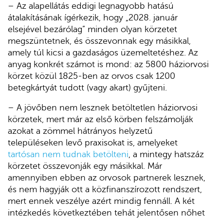
– Az alapellátás eddigi legnagyobb hatású
átalakításának ígérkezik, hogy „2028. január
elsejével bezárólag” minden olyan körzetet
megszüntetnek, és összevonnak egy másikkal,
amely túl kicsi a gazdaságos üzemeltetéshez. Az
anyag konkrét számot is mond: az 5800 háziorvosi
körzet közül 1825-ben az orvos csak 1200
betegkártyát tudott (vagy akart) gyűjteni.
– A jövőben nem lesznek betöltetlen háziorvosi
körzetek, mert már az első körben felszámolják
azokat a zömmel hátrányos helyzetű
településeken levő praxisokat is, amelyeket
tartósan nem tudnak betölteni
, a mintegy hatszáz
körzetet összevonják egy másikkal. Már
amennyiben ebben az orvosok partnerek lesznek,
és nem hagyják ott a közfinanszírozott rendszert,
mert ennek veszélye azért mindig fennáll. A két
intézkedés következtében tehát jelentősen nőhet