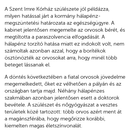
A Szent Imre Kórház szülészete jól példázza,
milyen hatással járt a kormány hálapénz-
megszüntetési határozata az egészségügyre. A
kabinet jelentősen megemelte az orvosok bérét, és
megtiltotta a paraszolvencia elfogadását. A
hálapénz torzító hatása miatt ez indokolt volt, nem
számoltak azonban azzal, hogy a borítékok
ösztönözték az orvosokat arra, hogy minél több
beteget lássanak el.
A döntés következtében a fiatal orvosok jövedelme
megemelkedett, őket ez vélhetően a pályán és az
országban tartja majd. Néhány hálapénzes
szakmában azonban jelentősen esett a doktorok
bevétele. A szülészet és nőgyógyászat a vesztes
területek közé tartozott: több orvos azért ment át
a magánszférába, hogy megőrizze korábbi,
kiemelten magas életszínvonalát.