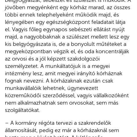
belgyógyászat, sebészet és szülészet is működik. A
jövőben megyénként egy kórház marad, az összes
többi ennek telephelyeként működik majd, és
lényegében egy egészségközpont feladatait látja
el. Vagyis főleg egynapos sebészeti ellátást nyújt
majd, a nagyobbaknak a szülészet mellett lesz egy
kis belgyógyászata is, de a bonyolult műtéteket a
megyeközpontban végzik el, és oda koncentrálják
az orvosi és a jól képzett szakdolgozói
személyzetet. A munkáltatójuk is a megyei
intézmény lesz, amit megyei irányító kórháznak
fognak nevezni. A kórházaknak ezután csak
munkavállalóik lehetnek, úgynevezett
közreműködői szerződéssel, vagyis vállalkozóként
nem alkalmazhatnak sem orvosokat, sem más
szolgáltatókat.
– A kormány régóta tervezi a szakrendelők
államosítását, pedig ez már a kórházaknál sem