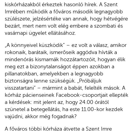
kiskórházakból érkeztek hasonló hírek. A Szent
Imrében működik a főváros második legnagyobb
szülészete, jelzésértéke van annak, hogy hétvégére
bezárt, mert nem volt elég embere a szombati és
vasárnapi ügyelet ellátásához.
„A könnyeivel küszködik” – ez volt a válasz, amikor
rokonaik, barátaik, ismerőseik aggódva hívták a
mindenórás kismamák hozzátartozóit, hogyan élik
meg ezt a bizonytalanságot éppen azokban a
pillanatokban, amelyekben a legnagyobb
biztonságra lenne szükségük. „Próbáljuk
visszatartani” – mármint a babát, felelték mások. A
kórház pácienseinek Facebook-csoportjait ellepték
a kérdések: mit jelent az, hogy 24.00 órától
szünetel a betegellátás, ha este 11.00-kor kezdek
vajúdni, akkor még fogadnak?
A főváros többi kórháza átvette a Szent Imre