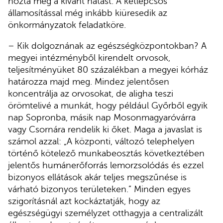
hozta meg a kívánt hatást. A kétlépcsős
államosítással még inkább kiüresedik az
önkormányzatok feladatköre.
– Kik dolgoznának az egészségközpontokban? A
megyei intézményből kirendelt orvosok,
teljesítményüket 80 százalékban a megyei kórház
határozza majd meg. Mindez jelentősen
koncentrálja az orvosokat, de aligha teszi
örömtelivé a munkát, hogy például Győrből egyik
nap Sopronba, másik nap Mosonmagyaróvárra
vagy Csornára rendelik ki őket. Maga a javaslat is
számol azzal: „A központi, változó telephelyen
történő kötelező munkabeosztás következtében
jelentős humánerőforrás lemorzsolódás és ezzel
bizonyos ellátások akár teljes megszűnése is
várható bizonyos területeken.” Minden egyes
szigorításnál azt kockáztatják, hogy az
egészségügyi személyzet otthagyja a centralizált