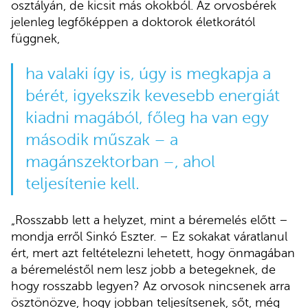
osztályán, de kicsit más okokból. Az orvosbérek
jelenleg legfőképpen a doktorok életkorától
függnek,
ha valaki így is, úgy is megkapja a
bérét, igyekszik kevesebb energiát
kiadni magából, főleg ha van egy
második műszak – a
magánszektorban –, ahol
teljesítenie kell.
„Rosszabb lett a helyzet, mint a béremelés előtt –
mondja erről Sinkó Eszter. – Ez sokakat váratlanul
ért, mert azt feltételezni lehetett, hogy önmagában
a béremeléstől nem lesz jobb a betegeknek, de
hogy rosszabb legyen? Az orvosok nincsenek arra
ösztönözve, hogy jobban teljesítsenek, sőt, még