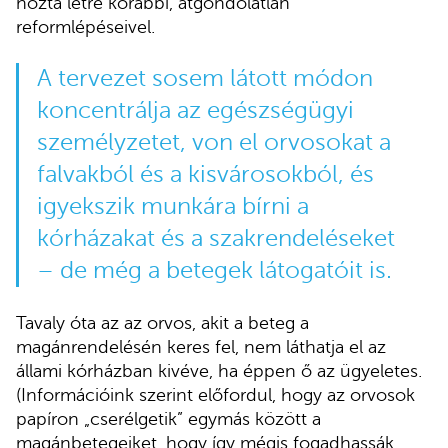
hozta létre korábbi, átgondolatlan
reformlépéseivel.
A tervezet sosem látott módon
koncentrálja az egészségügyi
személyzetet, von el orvosokat a
falvakból és a kisvárosokból, és
igyekszik munkára bírni a
kórházakat és a szakrendeléseket
– de még a betegek látogatóit is.
Tavaly óta az az orvos, akit a beteg a
magánrendelésén keres fel, nem láthatja el az
állami kórházban kivéve, ha éppen ő az ügyeletes.
(Információink szerint előfordul, hogy az orvosok
papíron „cserélgetik” egymás között a
magánbetegeiket, hogy így mégis fogadhassák