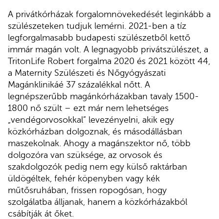
A privátkórházak forgalomnövekedését leginkább a
szülészeteken tudjuk lemérni. 2021-ben a tíz
legforgalmasabb budapesti szülészetből kettő
immár magán volt. A legnagyobb privátszülészet, a
TritonLife Robert forgalma 2020 és 2021 között 44,
a Maternity Szülészeti és Nőgyógyászati
Magánklinikáé 37 százalékkal nőtt. A
legnépszerűbb magánkórházakban tavaly 1500-
1800 nő szült – ezt már nem lehetséges
„vendégorvosokkal” levezényelni, akik egy
közkórházban dolgoznak, és másodállásban
maszekolnak. Ahogy a magánszektor nő, több
dolgozóra van szüksége, az orvosok és
szakdolgozók pedig nem egy külső raktárban
üldögéltek, fehér köpenyben vagy kék
műtősruhában, frissen ropogósan, hogy
szolgálatba álljanak, hanem a közkórházakból
csábítják át őket.