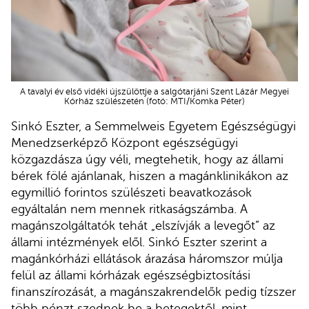
A tavalyi év első vidéki újszülöttje a salgótarjáni Szent Lázár Megyei
Kórház szülészetén (fotó: MTI/Komka Péter)
Sinkó Eszter, a Semmelweis Egyetem Egészségügyi
Menedzserképző Központ egészségügyi
közgazdásza úgy véli, megtehetik, hogy az állami
bérek fölé ajánlanak, hiszen a magánklinikákon az
egymillió forintos szülészeti beavatkozások
egyáltalán nem mennek ritkaságszámba. A
magánszolgáltatók tehát „elszívják a levegőt” az
állami intézmények elől. Sinkó Eszter szerint a
magánkórházi ellátások árazása háromszor múlja
felül az állami kórházak egészségbiztosítási
finanszírozását, a magánszakrendelők pedig tízszer
több pénzt szednek be a betegektől, mint