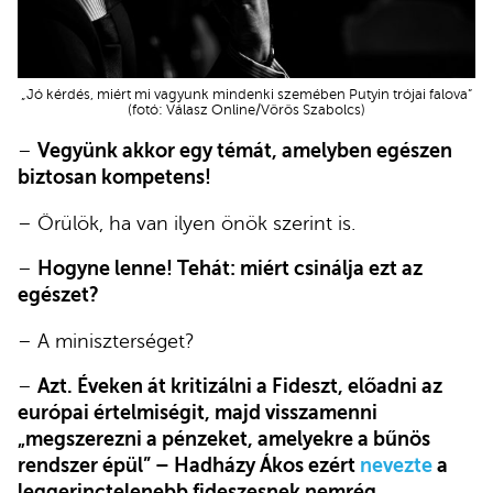
„Jó kérdés, miért mi vagyunk mindenki szemében Putyin trójai falova”
(fotó: Válasz Online/Vörös Szabolcs)
–
Vegyünk akkor egy témát, amelyben egészen
biztosan kompetens!
– Örülök, ha van ilyen önök szerint is.
–
Hogyne lenne! Tehát: miért csinálja ezt az
egészet?
– A miniszterséget?
–
Azt. Éveken át kritizálni a Fideszt, előadni az
európai értelmiségit, majd visszamenni
„megszerezni a pénzeket, amelyekre a bűnös
rendszer épül” – Hadházy Ákos ezért
nevezte
a
leggerinctelenebb fideszesnek nemrég.