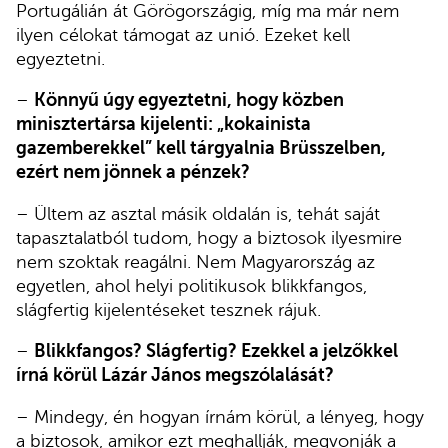
Portugálián át Görögországig, míg ma már nem
ilyen célokat támogat az unió. Ezeket kell
egyeztetni.
–
Könnyű úgy egyeztetni, hogy közben
minisztertársa kijelenti: „kokainista
gazemberekkel” kell tárgyalnia Brüsszelben,
ezért nem jönnek a pénzek?
– Ültem az asztal másik oldalán is, tehát saját
tapasztalatból tudom, hogy a biztosok ilyesmire
nem szoktak reagálni. Nem Magyarország az
egyetlen, ahol helyi politikusok blikkfangos,
slágfertig kijelentéseket tesznek rájuk.
–
Blikkfangos? Slágfertig? Ezekkel a jelzőkkel
írná körül Lázár János megszólalását?
– Mindegy, én hogyan írnám körül, a lényeg, hogy
a biztosok, amikor ezt meghallják, megvonják a