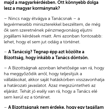
majd a magyarkérdésben. Ott könnyebb dolga
lesz a magyar kormánynak?
– Nincs nagy étvágya a Tanácsnak – a
legvérmesebb miniszterekkel beszéltem, de még
ők sem szeretnének pénzmegvonásig eljutni
jogállami kérdések miatt. Ami azonban fontosabb:
lehet, hogy el sem jut odáig a történet.
–
A Tanácsig? Tegnap épp azt közölte a
Bizottság, hogy inkább a Tanács döntsön.
– A Bizottságnak azonban lehetősége van rá, hogy
ha meggyőződik arról, hogy teljesítjük a
vállalásokat, akkor saját hatáskörben visszavonhatja
a határozati javaslatot. Azaz megszüntetheti az
eljárást. Tehát jó esély van rá, hogy a Tanács elé
sem kerül ez a történet.
–
A Bizottságnak nem érdeke, hogy egy tagállam