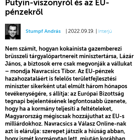
Putyin-viszonyról és az EU-
pénzekről
Stumpf András
| 2022.09.19. |
Interjú
Nem számít, hogyan kokainista gazemberezi
brüsszeli tárgyalópartnereit minisztertársa, Lázár
János, a biztosok erre csak megvonják a vállukat
– mondja Navracsics Tibor. Az EU-pénzek
hazahozataláért is felelős területfejlesztési
miniszter sikerként utal elmúlt három hónapos
tevékenységére, s állítja: az Európai Bizottság
tegnapi bejelentésének legfontosabb üzenete,
hogy ha a kormány teljesíti a feltételeket,
Magyarország mégiscsak hozzájuthat az EU-s
milliárdokhoz. Navracsics a Válasz Online-nak
azt is elárulja: szerepet játszik a hiúság abban,
hogy ismét kormánytag lett, miután korábban