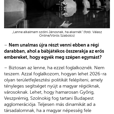
„Lenne alkalmam szólni Jánosnak, ha akarnék” (fotó: Válasz
Online/Vörös Szabolcs)
–
Nem unalmas újra részt venni ebben a régi
darabban, ahol a bábjátékos összerakja az erős
embereket, hogy egyék meg szépen egymást?
– Biztosan az lenne, ha ezzel foglalkoznék. Nem
teszem. Azzal foglalkozom, hogyan lehet 2026-ra
olyan területfejlesztési politikát felépíteni, amely
tényleges segítséget nyújt a magyar régióknak,
városoknak. Lehet, hogy hamarosan Győrig,
Veszprémig, Szolnokig fog tartani Budapest
agglomerációja. Teljesen más dinamikát ad a
társadalomnak, ha a magyar népesség fele