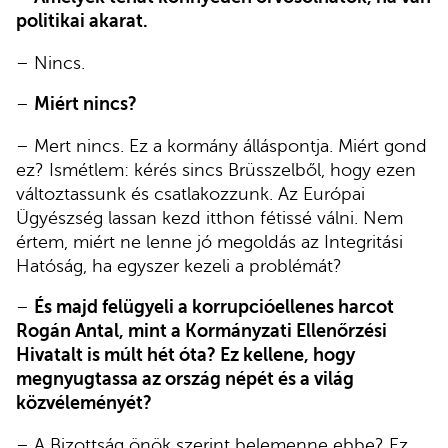
politikai akarat.
– Nincs.
–
Miért nincs?
– Mert nincs. Ez a kormány álláspontja. Miért gond
ez? Ismétlem: kérés sincs Brüsszelből, hogy ezen
változtassunk és csatlakozzunk. Az Európai
Ügyészség lassan kezd itthon fétissé válni. Nem
értem, miért ne lenne jó megoldás az Integritási
Hatóság, ha egyszer kezeli a problémát?
–
És majd felügyeli a korrupcióellenes harcot
Rogán Antal, mint a Kormányzati Ellenőrzési
Hivatalt is múlt hét óta? Ez kellene, hogy
megnyugtassa az ország népét és a világ
közvéleményét?
– A Bizottság önök szerint belemenne ebbe? Ez