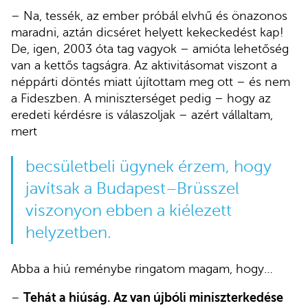
– Na, tessék, az ember próbál elvhű és önazonos
maradni, aztán dicséret helyett kekeckedést kap!
De, igen, 2003 óta tag vagyok – amióta lehetőség
van a kettős tagságra. Az aktivitásomat viszont a
néppárti döntés miatt újítottam meg ott – és nem
a Fideszben. A miniszterséget pedig – hogy az
eredeti kérdésre is válaszoljak – azért vállaltam,
mert
becsületbeli ügynek érzem, hogy
javítsak a Budapest–Brüsszel
viszonyon ebben a kiélezett
helyzetben.
Abba a hiú reménybe ringatom magam, hogy…
–
Tehát a hiúság. Az van újbóli miniszterkedése