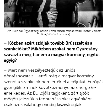
„Az Európai Ügyészség lassan kezd itthon fétissé válni” (fotó: Válasz
Online/Vörös Szabolcs)
–
Közben azért szidják tovább Brüsszelt és a
szankciókat? Miközben azokat nem Gyurcsány
szavazta meg, hanem a magyar kormány, egytől
egyig?
– Mert nem veszélyeztetjük az uniós
döntéshozatalt – ettől még a magyar kormány
szerint a szankciók nem érték el a céljukat. Európát
gyengítik, aminek következménye az energiaár-
emelkedés. Az EU lojális tagjaként, zárt ajtók
mögött jeleztük a fenntartásainkat egyébként –
csak azok valahogy mindig kiszivárogtak.