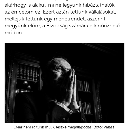
akárhogy is alakul, mi ne legyünk hibáztathatók –
az én célom ez. Ezért aztán tettünk vállalásokat,
melléjük tettünk egy menetrendet, aszerint
megyünk előre, a Bizottság számára ellenőrizhető
módon.
„Már nem rajtunk múlik, lesz-e megállapodás” (fotó: Válasz