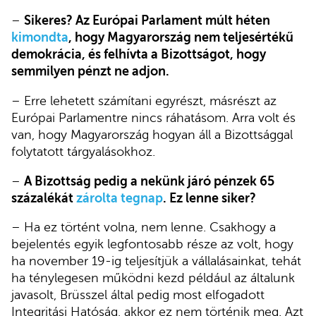
–
Sikeres? Az Európai Parlament múlt héten
kimondta
, hogy Magyarország nem teljesértékű
demokrácia, és felhívta a Bizottságot, hogy
semmilyen pénzt ne adjon.
– Erre lehetett számítani egyrészt, másrészt az
Európai Parlamentre nincs ráhatásom. Arra volt és
van, hogy Magyarország hogyan áll a Bizottsággal
folytatott tárgyalásokhoz.
–
A Bizottság pedig a nekünk járó pénzek 65
százalékát
zárolta tegnap
. Ez lenne siker?
– Ha ez történt volna, nem lenne. Csakhogy a
bejelentés egyik legfontosabb része az volt, hogy
ha november 19-ig teljesítjük a vállalásainkat, tehát
ha ténylegesen működni kezd például az általunk
javasolt, Brüsszel által pedig most elfogadott
Integritási Hatóság, akkor ez nem történik meg. Azt