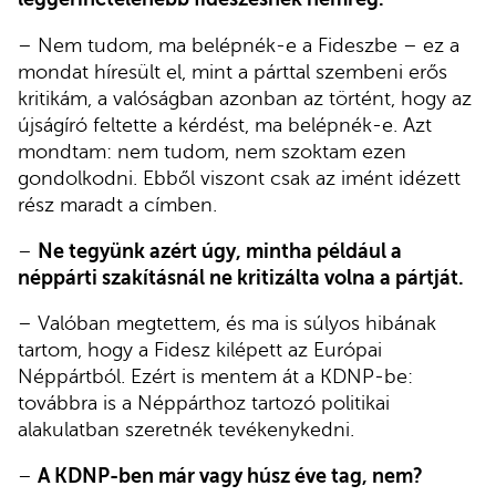
– Nem tudom, ma belépnék-e a Fideszbe – ez a
mondat híresült el, mint a párttal szembeni erős
kritikám, a valóságban azonban az történt, hogy az
újságíró feltette a kérdést, ma belépnék-e. Azt
mondtam: nem tudom, nem szoktam ezen
gondolkodni. Ebből viszont csak az imént idézett
rész maradt a címben.
–
Ne tegyünk azért úgy, mintha például a
néppárti szakításnál ne kritizálta volna a pártját.
– Valóban megtettem, és ma is súlyos hibának
tartom, hogy a Fidesz kilépett az Európai
Néppártból. Ezért is mentem át a KDNP-be:
továbbra is a Néppárthoz tartozó politikai
alakulatban szeretnék tevékenykedni.
–
A KDNP-ben már vagy húsz éve tag, nem?