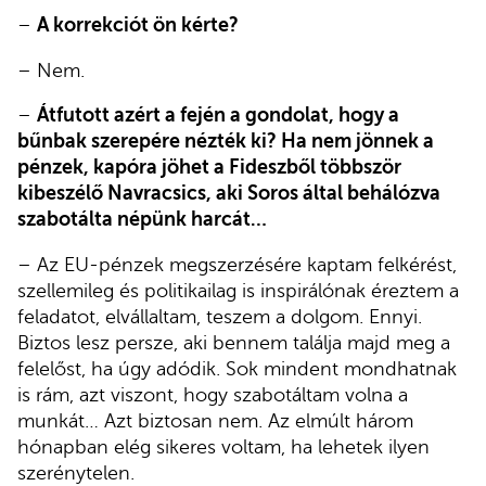
–
A korrekciót ön kérte?
– Nem.
–
Átfutott azért a fején a gondolat, hogy a
bűnbak szerepére nézték ki? Ha nem jönnek a
pénzek, kapóra jöhet a Fideszből többször
kibeszélő Navracsics, aki Soros által behálózva
szabotálta népünk harcát…
– Az EU-pénzek megszerzésére kaptam felkérést,
szellemileg és politikailag is inspirálónak éreztem a
feladatot, elvállaltam, teszem a dolgom. Ennyi.
Biztos lesz persze, aki bennem találja majd meg a
felelőst, ha úgy adódik. Sok mindent mondhatnak
is rám, azt viszont, hogy szabotáltam volna a
munkát… Azt biztosan nem. Az elmúlt három
hónapban elég sikeres voltam, ha lehetek ilyen
szerénytelen.