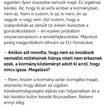
egyetlen ilyen övezetbe tartozik majd. Ez izgalmas
kérdés. Az, hogy ki az erős ember a kormányban,
nem az. Nem is tudom, ki az, ki nem, én az
vagyok-e vagy sem. Azt tudom, hogy a
szakpolitikák az elmúlt tíz évben kivesztek a
gondolkodásból – én ezeket próbálom
visszacsempészni a területfejlesztésbe. Másrészt
pedig megpróbálom elhozni az EU-forrásokat.
–
Amikor azt mondta, hogy nem az óvodások
nemváltó műtéteinek hiánya miatt nem érkeznek
ezek, a kormány közleményt adott ki arról, hogy
nincs igaza. Megalázó?
– Nem, hiszen a kormány aztán korrigálta magát,
elismerte, hogy abban az ügyben
kötelezettségszegési eljárás van folyamatban és a
két kérdést külön kezelik Brüsszelben. Nekem
ennyi elég.