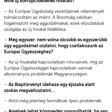
létre új korrupcióellenes hivatalt?
– Az Európai Ügyészség vezetőjének véleményét
tolmácsoltam az imént. A Bizottság valóban
fogalmazott meg aggodalmakat, ezek eloszlatását
szolgálja az új hivatal felállítása.
–
Még egyszer: nem volna olcsóbb és egyszerűbb
úgy aggodalmat oszlatni, hogy csatlakozunk az
Európai Ügyészséghez?
– Az új hivatallal kapcsolatban nincsenek, míg az
Európai Ügyészséggel kapcsolatban vannak
alkotmányos problémák Magyarországon.
–
Az Alaptörvényt idehaza egy éjszaka alatt
szokás megváltoztatni…
– Attól még jelenleg fennállnak ilyen problémák.
–
Amelyek tehát könnyedén orvosolhatók, ha van