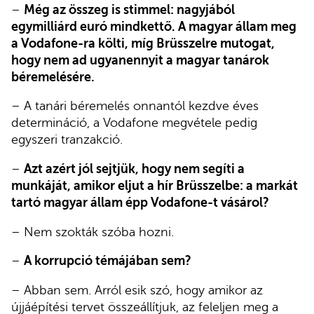
–
Még az összeg is stimmel: nagyjából
egymilliárd euró mindkettő. A magyar állam meg
a Vodafone-ra költi, míg Brüsszelre mutogat,
hogy nem ad ugyanennyit a magyar tanárok
béremelésére.
– A tanári béremelés onnantól kezdve éves
determináció, a Vodafone megvétele pedig
egyszeri tranzakció.
–
Azt azért jól sejtjük, hogy nem segíti a
munkáját, amikor eljut a hír Brüsszelbe: a markát
tartó magyar állam épp Vodafone-t vásárol?
– Nem szokták szóba hozni.
–
A korrupció témájában sem?
– Abban sem. Arról esik szó, hogy amikor az
újjáépítési tervet összeállítjuk, az feleljen meg a