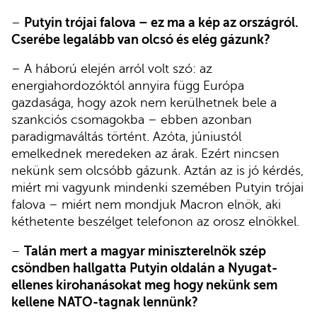
–
Putyin trójai falova – ez ma a kép az országról.
Cserébe legalább van olcsó és elég gázunk?
– A háború elején arról volt szó: az
energiahordozóktól annyira függ Európa
gazdasága, hogy azok nem kerülhetnek bele a
szankciós csomagokba – ebben azonban
paradigmaváltás történt. Azóta, júniustól
emelkednek meredeken az árak. Ezért nincsen
nekünk sem olcsóbb gázunk. Aztán az is jó kérdés,
miért mi vagyunk mindenki szemében Putyin trójai
falova – miért nem mondjuk Macron elnök, aki
kéthetente beszélget telefonon az orosz elnökkel.
–
Talán mert a magyar miniszterelnök szép
csöndben hallgatta Putyin oldalán a Nyugat-
ellenes kirohanásokat meg hogy nekünk sem
kellene NATO-tagnak lennünk?