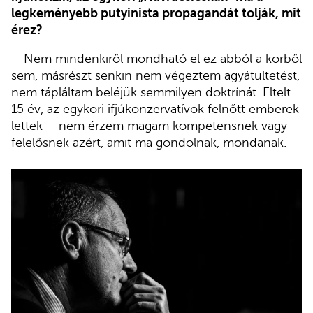
legkeményebb putyinista propagandát tolják, mit
érez?
– Nem mindenkiről mondható el ez abból a körből
sem, másrészt senkin nem végeztem agyátültetést,
nem tápláltam beléjük semmilyen doktrínát. Eltelt
15 év, az egykori ifjúkonzervatívok felnőtt emberek
lettek – nem érzem magam kompetensnek vagy
felelősnek azért, amit ma gondolnak, mondanak.