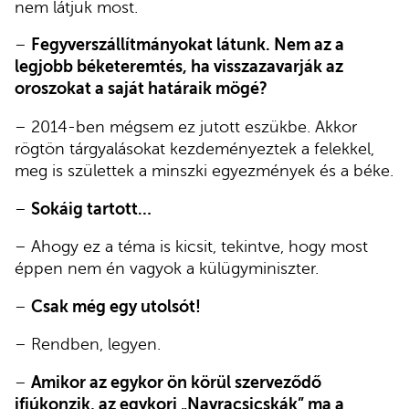
nem látjuk most.
–
Fegyverszállítmányokat látunk. Nem az a
legjobb béketeremtés, ha visszazavarják az
oroszokat a saját határaik mögé?
– 2014-ben mégsem ez jutott eszükbe. Akkor
rögtön tárgyalásokat kezdeményeztek a felekkel,
meg is születtek a minszki egyezmények és a béke.
–
Sokáig tartott…
– Ahogy ez a téma is kicsit, tekintve, hogy most
éppen nem én vagyok a külügyminiszter.
–
Csak még egy utolsót!
– Rendben, legyen.
–
Amikor az egykor ön körül szerveződő
ifjúkonzik, az egykori „Navracsicskák” ma a