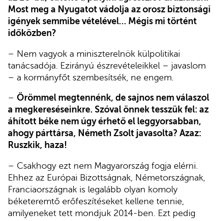
Most meg a Nyugatot vádolja az orosz biztonsági
igények semmibe vételével… Mégis mi történt
időközben?
– Nem vagyok a miniszterelnök külpolitikai
tanácsadója. Ezirányú észrevételeikkel – javaslom
– a kormányfőt szembesítsék, ne engem.
–
Örömmel megtennénk, de sajnos nem válaszol
a megkereséseinkre. Szóval önnek tesszük fel: az
áhított béke nem úgy érhető el leggyorsabban,
ahogy párttársa, Németh Zsolt javasolta? Azaz:
Ruszkik, haza!
– Csakhogy ezt nem Magyarország fogja elérni.
Ehhez az Európai Bizottságnak, Németországnak,
Franciaországnak is legalább olyan komoly
béketeremtő erőfeszítéseket kellene tennie,
amilyeneket tett mondjuk 2014-ben. Ezt pedig