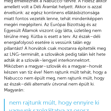
még emlékeznek a Nabucco-tervre. A Fidesz akkor
amellett volt a Déli Áramlat helyett. Akkor is azzal
érveltünk: az egész kontinens ellátásbiztonsága
miatt fontos vezeték lenne, tehát mindenképpen
megéri megépíteni. Az Európai Bizottság és az
Egyesült Államok viszont úgy látta, üzletileg nem
térülne meg. Kútba is esett a terv. Az észak–déli
energiafolyosó esetére is vessünk talán egy
pillantást! A horvátok csak mostanra építették meg
az LNG-terminált, a szlovákok pedig talán két hete
adták át a szlovák–lengyel interkonnektort.
Miközben a magyar–szlovák és a magyar–horvát
készen van tíz éve! Nem rajtunk múlt tehát, hogy a
Nabucco nem épült meg, nem rajtunk múlt, hogy
az észak–déli alternatív útvonal nem épült ki.
Magyarán:
nem rajtunk múlt, hogy ennyire ki
vagyunk szolgáltatva az orosz