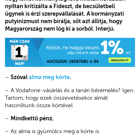
nyíltan kritizálta a Fideszt, de becsületbeli
ügynek is érzi szerepvállalását. A kormányzati
putyinizmust nem bírálja, sőt azt állítja, hogy
Magyarország nem lóg ki a sorból. Interjú.
–
Szóval
alma meg körte
.
– A Vodafone-vásárlás és a tanári béremelés? Igen.
Tartom, hogy ezek összevetésekor almát
hasonlítunk össze körtével.
–
Mindkettő pénz.
– Az alma is gyümölcs meg a körte is.