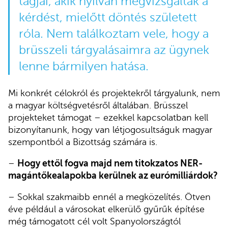
tagjai, akik nyilván megvizsgálták a
kérdést, mielőtt döntés született
róla. Nem találkoztam vele, hogy a
brüsszeli tárgyalásaimra az ügynek
lenne bármilyen hatása.
Mi konkrét célokról és projektekről tárgyalunk, nem
a magyar költségvetésről általában. Brüsszel
projekteket támogat – ezekkel kapcsolatban kell
bizonyítanunk, hogy van létjogosultságuk magyar
szempontból a Bizottság számára is.
–
Hogy ettől fogva majd nem titokzatos NER-
magántőkealapokba kerülnek az eurómilliárdok?
– Sokkal szakmaibb ennél a megközelítés. Ötven
éve például a városokat elkerülő gyűrűk építése
még támogatott cél volt Spanyolországtól