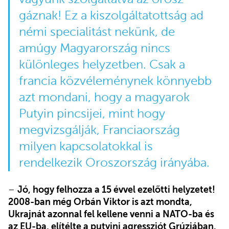
gáznak! Ez a kiszolgáltatottság ad
némi specialitást nekünk, de
amúgy Magyarország nincs
különleges helyzetben. Csak a
francia közvéleménynek könnyebb
azt mondani, hogy a magyarok
Putyin pincsijei, mint hogy
megvizsgálják, Franciaország
milyen kapcsolatokkal is
rendelkezik Oroszország irányába.
–
Jó, hogy felhozza a 15 évvel ezelőtti helyzetet!
2008-ban még Orbán Viktor is azt mondta,
Ukrajnát azonnal fel kellene venni a NATO-ba és
az EU-ba, elítélte a putyini agressziót Grúziában.