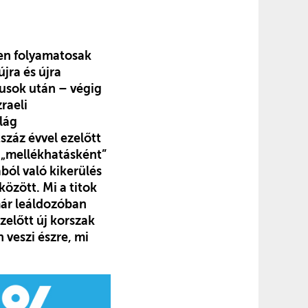
ben folyamatosak
jra és újra
dusok után – végig
raeli
lág
záz évvel ezelőtt
 „mellékhatásként”
ból való kikerülés
között. Mi a titok
már leáldozóban
zelőtt új korszak
 veszi észre, mi