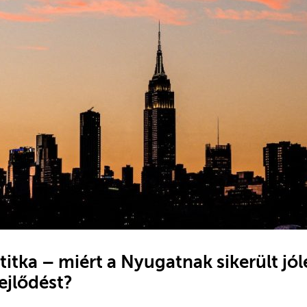
itka – miért a Nyugatnak sikerült jólé
ejlődést?