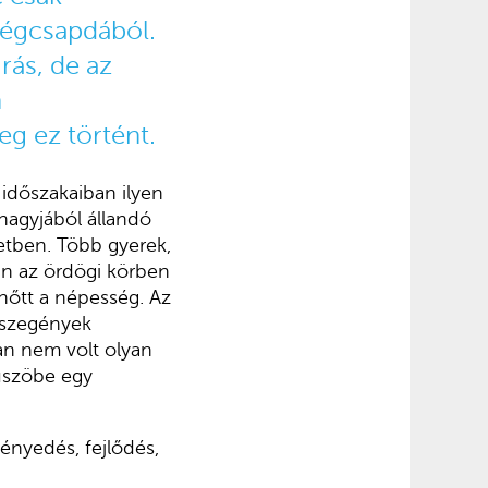
ségcsapdából.
rás, de az
n
eg ez történt.
időszakaiban ilyen
agyjából állandó
etben. Több gyerek,
n az ördögi körben
 nőtt a népesség. Az
 szegények
an nem volt olyan
üszöbe egy
ényedés, fejlődés,