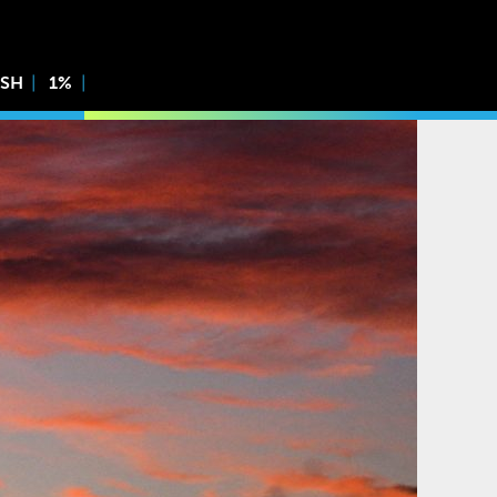
ISH
1%