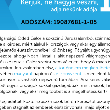
lgárságú Oded Galor a sokszínű Jeruzsálemből származi
e a kérdés, miért alakul ki országok vagy akár egy állam
 jelentős életszínvonalbeli különbség. Pályáját ugyanúgy
dte, ahogy Noah Harari is, akit népszerű világmagyará
ésszé tettek. Galor szerint nem véletlen, hogy ő maga 
 „amikor Jeruzsálemben élsz,
a történelem megkerülhete
 évében
magyarul
papíron és
e-könyvként
is megjelent k
 könnyen olvasható, népszerű formában. Arra keres válas
iatt egyes országok sokkal gazdagabbak, mint mások, ho
olgoznak, vagy akár még többet is a megélhetésükért?
eg adattal, közte napszámosok bérén keresztül bizonyí
gében stagnált az emberek életszínvonala, majd eljött eg