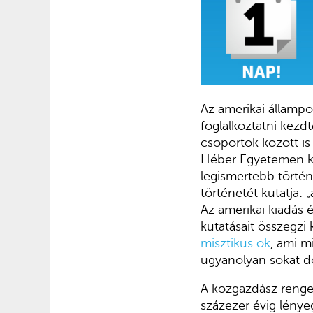
Az amerikai állampo
foglalkoztatni kezdt
csoportok között is
Héber Egyetemen kez
legismertebb történ
történetét kutatja:
Az amerikai kiadás
kutatásait összegzi
misztikus ok
, ami m
ugyanolyan sokat d
A közgazdász renget
százezer évig lénye