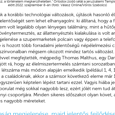
z, a történelem megkerülhetetlen.” Ortodox zsidó sétál a jeruzsálemi Temp
előtt 2022. szeptember 8-án (fotó: Válasz Online/Vörös Szabolcs)
 a korábbi technológiai változások, újítások hasonló é
lentőségét sem lehet elhanyagolni: ki állítaná, hogy a f
em volt legalább olyan lényeges találmány, mint a hűtő
énytermesztés, az állattenyésztés kialakulása is volt a
jelenése a szupermarketek polcain vagy éppen a telefon
 is hozott több forradalmi jelentőségű népélelmezési c
etszínvonalban mégsem okozott mindez tartós változás
 évvel megfejtették, mégpedig Thomas Malthus, egy Darw
jött rá, hogy az élelmiszertermelés számtani sorozatban 
g létszáma más módon alapján emelkedik (például 1, 4, 
 a családoknak, akkor a számsor következő eleme már 1
egyszerűen képtelen lépést tartani ezzel. Vagyis hiába j
porulat még sokkal nagyobb lesz, ezért jólét nem tud át
nyi csoportjára. Minden sikeres időszakot olyan követ
és nagyobb méreteket.
ág megjelenése, majd jelentős fejlődése