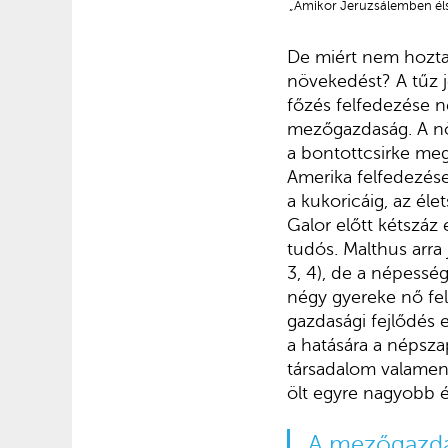
„Amikor Jeruzsálemben éls
De miért nem hoztak
növekedést? A tűz je
főzés felfedezése n
mezőgazdaság. A növ
a bontottcsirke meg
Amerika felfedezése
a kukoricáig, az él
Galor előtt kétszáz
tudós. Malthus arra 
3, 4), de a népessé
négy gyereke nő fel
gazdasági fejlődés 
a hatására a népsza
társadalom valamen
ölt egyre nagyobb 
A mezőgazdas