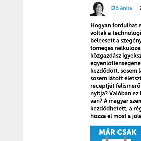
Élő Anita
|
Hogyan fordulhat e
voltak a technológi
beleesett a szegén
tömeges nélkülözés
közgazdász igyeksz
egyenlőtlenségének
kezdődött, sosem l
sosem látott életsz
receptjét felismerő
nyitja? Valóban ez
van? A magyar szem
kezdődhetett, a rég
hozza el most a jól