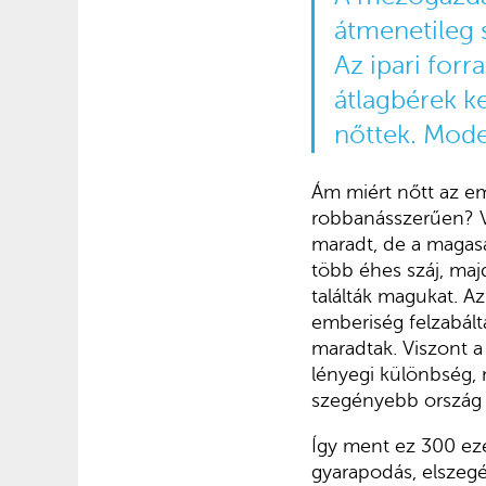
átmenetileg 
Az ipari forr
átlagbérek k
nőttek. Moder
Ám miért nőtt az e
robbanásszerűen? V
maradt, de a magas
több éhes száj, ma
találták magukat. A
emberiség felzabált
maradtak. Viszont 
lényegi különbség,
szegényebb ország á
Így ment ez 300 eze
gyarapodás, elszeg