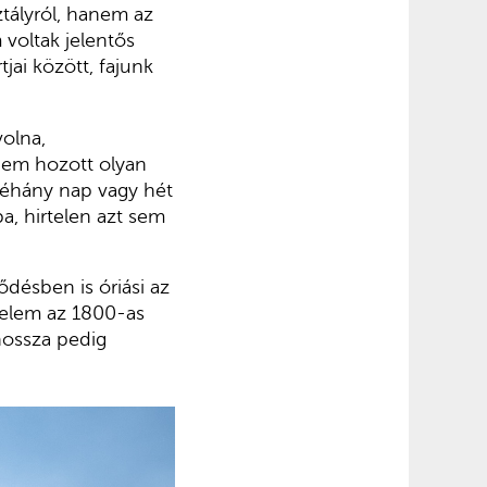
ztályról, hanem az
voltak jelentős
ai között, fajunk
volna,
nem hozott olyan
néhány nap vagy hét
ba, hirtelen azt sem
désben is óriási az
delem az 1800-as
 hossza pedig