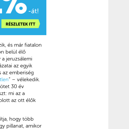
k, és már fiatalon
on belül élő
 a jeruzsálemi
zatai az egyik
is az emberiség
tlen
” – vélekedik.
ötet 30 év
zt: mi az a
lott az ott élők
tja, hogy több
y pillanat, amikor