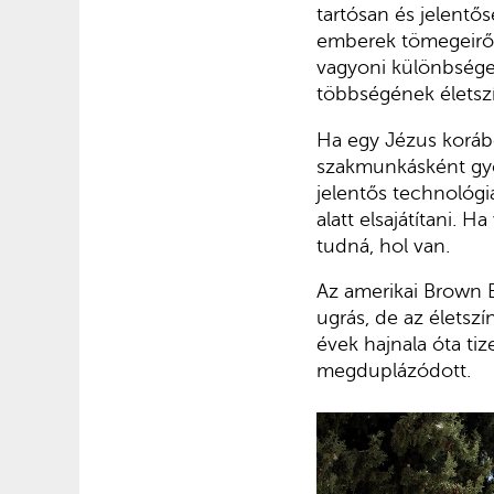
tartósan és jelentő
emberek tömegeiről 
vagyoni különbsége
többségének életsz
Ha egy Jézus korábó
szakmunkásként gyo
jelentős technológi
alatt elsajátítani. 
tudná, hol van.
Az amerikai Brown E
ugrás, de az életsz
évek hajnala óta ti
megduplázódott.