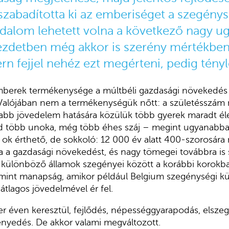
szabadította ki az emberiséget a szegény
adalom lehetett volna a következő nagy ug
ezdetben még akkor is szerény mértékbe
n fejjel nehéz ezt megérteni, pedig tényl
mberek termékenysége a múltbéli gazdasági növekedés 
alójában nem a termékenységük nőtt: a születésszám n
abb jövedelem hatására közülük több gyerek maradt él
jd több unoka, még több éhes száj – megint ugyanabba
z ok érthető, de sokkoló: 12 000 év alatt 400-szorosára
a a gazdasági növekedést, és nagy tömegei továbbra is
a különböző államok szegényei között a korábbi korokb
 mint manapság, amikor például Belgium szegénységi k
tlagos jövedelmével ér fel.
r éven keresztül, fejlődés, népességgyarapodás, elszeg
ényedés. De akkor valami megváltozott.