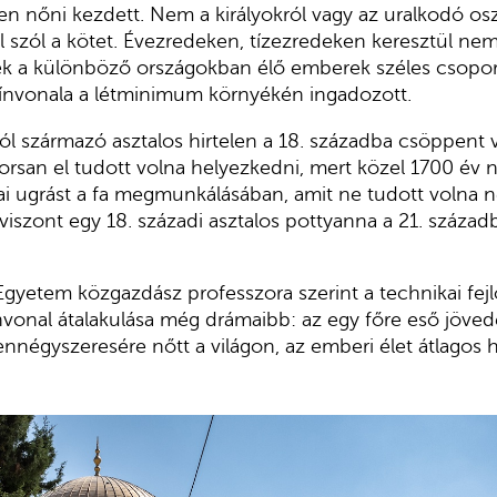
sen nőni kezdett. Nem a királyokról vagy az uralkodó os
szól a kötet. Évezredeken, tízezredeken keresztül nem 
k a különböző országokban élő emberek széles csoportj
ínvonala a létminimum környékén ingadozott.
l származó asztalos hirtelen a 18. századba csöppent 
rsan el tudott volna helyezkedni, mert közel 1700 év 
ai ugrást a fa megmunkálásában, amit ne tudott volna 
Ha viszont egy 18. századi asztalos pottyanna a 21. század
gyetem közgazdász professzora szerint a technikai fejlő
ínvonal átalakulása még drámaibb: az egy főre eső jöve
zennégyszeresére nőtt a világon, az emberi élet átlagos