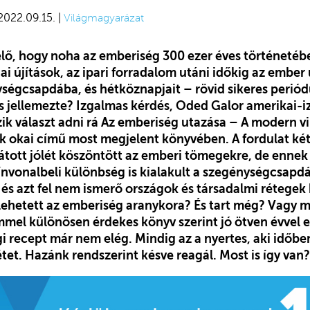
 2022.09.15. |
Világmagyarázat
lő, hogy noha az emberiség 300 ezer éves történeté
ai újítások, az ipari forradalom utáni időkig az ember ú
ységcsapdába, és hétköznapjait – rövid sikeres perió
 jellemezte? Izgalmas kérdés, Oded Galor amerikai-iz
ik választ adni rá Az emberiség utazása – A modern vi
 okai című most megjelent könyvében. A fordulat kéts
átott jólét köszöntött az emberi tömegekre, de ennek
ínvonalbeli különbség is kialakult a szegénységcsapdá
 és azt fel nem ismerő országok és társadalmi rétegek 
 lehetett az emberiség aranykora? És tart még? Vagy 
mel különösen érdekes könyv szerint jó ötven évvel e
i recept már nem elég. Mindig az a nyertes, aki időben
étet. Hazánk rendszerint késve reagál. Most is így van?